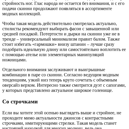
стройность ног. Глас народа не остается без внимания, и с его
подачи скинни продолжают появляться в ассортименте
модных коллекций.
Чтобы такая модель действительно смотрелась актуально,
стилисты рекомендуют выбирать фасон с завышенной или
средней посадкой. Потертости и дырки на скинни уже не в
тренде – универсальный минимализм правит балом. Также
стоит избегать «гармошки» внизу штанин – лучше сразу
подобрать идеальную длину или самостоятельно воплотить ее
с помощью ателье или элементарных манипуляций
ножницами.
Отдельного внимания заслуживают и выигрышные
комбинации в паре со скинни. Согласно ведущим модным
тенденциям, узкий низ теперь круто сочетать с объемным
оверсайз верхом. Интересно также смотрится дуэт с сапогами,
у которых представлено актуальное широкое голенище.
Со строчками
Если вы хотите этой осенью выглядеть выше и стройнее, не
проходите мимо актуальности джинсов с контрастными
строчками, имитирующими стрелки. Такая модель станет
настоящей находкой для многих модниц, ведь она