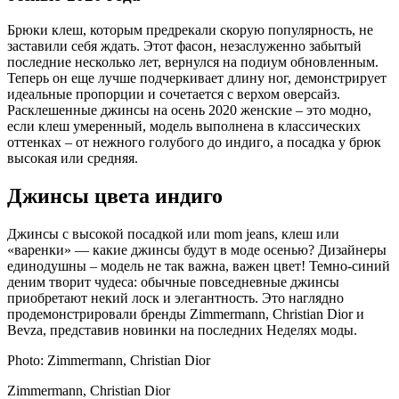
Брюки клеш, которым предрекали скорую популярность, не
заставили себя ждать. Этот фасон, незаслуженно забытый
последние несколько лет, вернулся на подиум обновленным.
Теперь он еще лучше подчеркивает длину ног, демонстрирует
идеальные пропорции и сочетается с верхом оверсайз.
Расклешенные джинсы на осень 2020 женские – это модно,
если клеш умеренный, модель выполнена в классических
оттенках – от нежного голубого до индиго, а посадка у брюк
высокая или средняя.
Джинсы цвета индиго
Джинсы с высокой посадкой или mom jeans, клеш или
«варенки» — какие джинсы будут в моде осенью? Дизайнеры
единодушны – модель не так важна, важен цвет! Темно-синий
деним творит чудеса: обычные повседневные джинсы
приобретают некий лоск и элегантность. Это наглядно
продемонстрировали бренды Zimmermann, Christian Dior и
Bevza, представив новинки на последних Неделях моды.
Photo: Zimmermann, Christian Dior
Zimmermann, Christian Dior