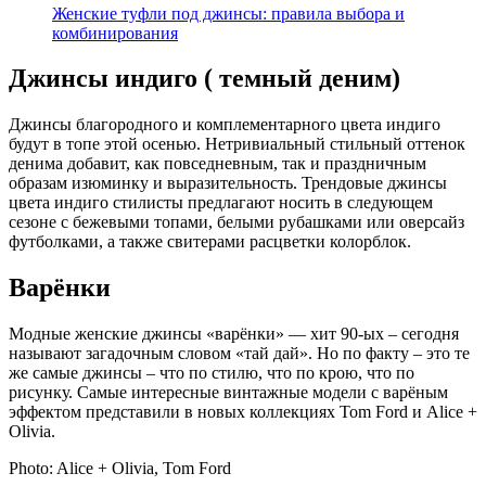
Женские туфли под джинсы: правила выбора и
комбинирования
Джинсы индиго ( темный деним)
Джинсы благородного и комплементарного цвета индиго
будут в топе этой осенью. Нетривиальный стильный оттенок
денима добавит, как повседневным, так и праздничным
образам изюминку и выразительность. Трендовые джинсы
цвета индиго стилисты предлагают носить в следующем
сезоне с бежевыми топами, белыми рубашками или оверсайз
футболками, а также свитерами расцветки колорблок.
Варёнки
Модные женские джинсы «варёнки» — хит 90-ых – сегодня
называют загадочным словом «тай дай». Но по факту – это те
же самые джинсы – что по стилю, что по крою, что по
рисунку. Самые интересные винтажные модели с варёным
эффектом представили в новых коллекциях Tom Ford и Alice +
Olivia.
Photo: Alice + Olivia, Tom Ford