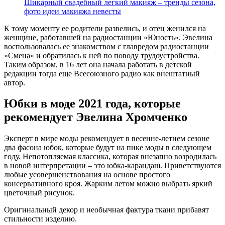
Шикарный свадебный легкий макияж – тренды сезона,
фото идеи макияжа невесты
К тому моменту ее родители развелись, и отец женился на
женщине, работавшей на радиостанции «Юность». Эвелина
воспользовалась ее знакомством с главредом радиостанции
«Смена» и обратилась к ней по поводу трудоустройства.
Таким образом, в 16 лет она начала работать в детской
редакции тогда еще Всесоюзного радио как внештатный
автор.
Юбки в моде 2021 года, которые
рекомендует Эвелина Хромченко
Эксперт в мире моды рекомендует в весенне-летнем сезоне
два фасона юбок, которые будут на пике моды в следующем
году. Непотопляемая классика, которая внезапно возродилась
в новой интерпретации – это юбка-карандаш. Приветствуются
любые усовершенствования на основе простого
консервативного кроя. Жарким летом можно выбрать яркий
цветочный рисунок.
Оригинальный декор и необычная фактура ткани прибавят
стильности изделию.