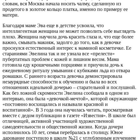
словам, вся Москва начала носить чалму, сделанную из
продетого в золотое кольцо платка, именно по примеру ее
матери.
Благодаря маме Эва еще в детстве усвоила, что
интеллигентная женщина не может позволить себе выглядеть
плохо. Женщина научила дочь красить глаза и, что еще более
важно, смывать макияж, задолго до того, как в девочке
проснулся естественный интерес к маминой косметичке. Ее
стараниями Эвелина так и не узнала все «прелести»
пубертатных проблем с кожей и лишним весом. Мама
готовила еду крошечными порциями и приучила дочь к
ежедневному ритуалу умывания с кубиками льда из отвара
ромашки. С раннего возраста девочка демонстрировала
незаурядные способности к обучению и была во всех
отношениях идеальной дочерью – старательной и послушной.
Как без ложной скромности Эвелина сообщала в одном из
интервью, она была «девочкой-мечтой», которой окружающие
«постоянно восхищались и называли красивой и
воспитанной». В 3 года она научилась читать, просматривая
вместе с дедом публикации в газете «Известия». В школе был
отличницей, активной участницей художественной
самодеятельности и общественной жизни. Когда дочери
исполнилось 10 лет, семья перебралась в столицу. Юное
дарование поступило в школу №21 с углубленным изучением