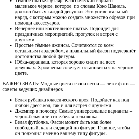
Тёмное платье-футляр. Классический вариант –
маленькое чёрное, которое, по словам Коко Шанель,
должно быть у каждой девушки. Это универсальный
наряд, с которым можно создать множество образов при
помощи аксессуаров.
Вечернее или коктейльное платье. Подойдёт для
праздничных мероприятий, прогулок и встреч с
друзьями.
Простые тёмные джинсы. Сочетаются со всем
остальным гардеробом, а правильный фасон подчеркнёт
достоинства любой фигуры.
Юбка-карандаш, которая хорошо сидит на всех
девушках. Хромченко советует остановиться на чёрном
цвете.
ВАЖНО ЗНАТЬ: Модные цвета сезона весна — лето: фото —
советы ведущих дизайнеров
Белая рубашка классического кроя. Подойдет как под
любой дресс-код, так и для встреч с друзьями.
Джемпер в полоску. Самые универсальные варианты –
чёрно-белая или сине-белая тельняшка.
Белая футболка. Фасон может быть как более
свободный, как и сидящий по фигуре. Главное, чтобы
он подходил именно вашему типу фигуры.