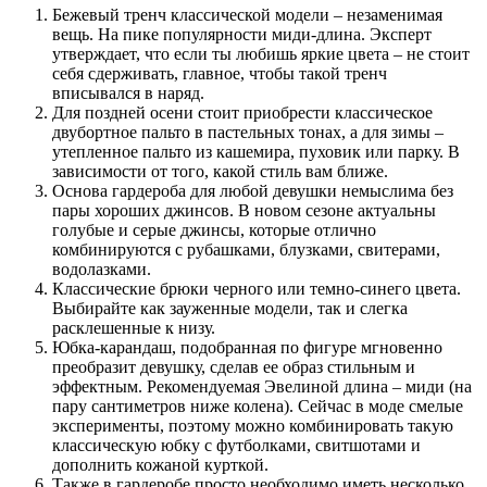
Бежевый тренч классической модели – незаменимая
вещь. На пике популярности миди-длина. Эксперт
утверждает, что если ты любишь яркие цвета – не стоит
себя сдерживать, главное, чтобы такой тренч
вписывался в наряд.
Для поздней осени стоит приобрести классическое
двубортное пальто в пастельных тонах, а для зимы –
утепленное пальто из кашемира, пуховик или парку. В
зависимости от того, какой стиль вам ближе.
Основа гардероба для любой девушки немыслима без
пары хороших джинсов. В новом сезоне актуальны
голубые и серые джинсы, которые отлично
комбинируются с рубашками, блузками, свитерами,
водолазками.
Классические брюки черного или темно-синего цвета.
Выбирайте как зауженные модели, так и слегка
расклешенные к низу.
Юбка-карандаш, подобранная по фигуре мгновенно
преобразит девушку, сделав ее образ стильным и
эффектным. Рекомендуемая Эвелиной длина – миди (на
пару сантиметров ниже колена). Сейчас в моде смелые
эксперименты, поэтому можно комбинировать такую
классическую юбку с футболками, свитшотами и
дополнить кожаной курткой.
Также в гардеробе просто необходимо иметь несколько