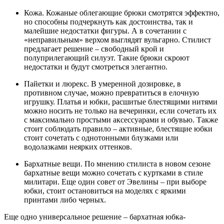
Кожа. Кожаные облегающие брюки смотрятся эффектно,
но способны подчеркнуть как достоинства, так и
малейшие недостатки фигуры. А в сочетании с
«неправильным» верхом выглядят вульгарно. Стилист
предлагает решение – свободный крой и
полуприлегающий силуэт. Такие брюки скроют
недостатки и будут смотреться элегантно.
Пайетки и люрекс. В умеренной дозировке, в
противном случае, можно превратиться в елочную
игрушку. Платья и юбки, расшитые блестящими нитями
можно носить не только на вечеринки, если сочетать их
с максимально простыми аксессуарами и обувью. Также
стоит соблюдать правило – активные, блестящие юбки
стоит сочетать с однотонными блузками или
водолазками неярких оттенков.
Бархатные вещи. По мнению стилиста в новом сезоне
бархатные вещи можно сочетать с куртками в стиле
милитари. Еще один совет от Эвелины – при выборе
юбки, стоит остановиться на моделях с яркими
принтами либо черных.
Еще одно универсальное решение – бархатная юбка-