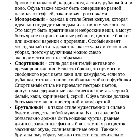
брюки с водолазкой, кардиганом, а снизу рубашкой или
поло. Обувь также может быть совершенно разной,
начиная от туфлей, заканчивая кроссовками.
Молодежный
– одежда в стиле Street кэжуал, которая
идеально подходит молодым и активным мужчинам.
Это могут быть практичные и неброские вещи, а могут
быть яркие и принтованные рубашки, цветные брюки
или джинсы варенки с прорезями. Особый акцент
молодежный стиль делает на аксессуарах и головных
уборах, поэтому мужчинам можно смело
экспериментировать с образами.
Спортивный
– стиль для ценителей активного
времяпровождения. Если это брюки, то прямого и
свободного кроя цвета хаки или камуфляж, если это
рубашки, то только поло, свободные майки и футболки.
Спортивный стиль не приемлет пестрых цветов,
допустимы сдержанные классические цвета – черный,
белый, хаки, коричневый, серый. Обувь также должна
быть максимально просторной и комфортной.
Брутальный
– в таком стиле мужественно и сильно
будет выглядеть любой мужчина. В его гардероба
обязательно должна быть кожаная куртка, рваные
джинсы, зауженные фасоны брюк темных расцветок,
массивная обувь, солнцезащитные очки. Также к
брутальному образу можно отнести исключительно