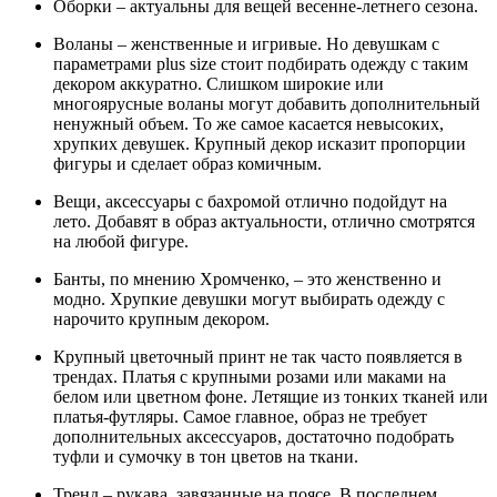
Оборки – актуальны для вещей весенне-летнего сезона.
Воланы – женственные и игривые. Но девушкам с
параметрами plus size стоит подбирать одежду с таким
декором аккуратно. Слишком широкие или
многоярусные воланы могут добавить дополнительный
ненужный объем. То же самое касается невысоких,
хрупких девушек. Крупный декор исказит пропорции
фигуры и сделает образ комичным.
Вещи, аксессуары с бахромой отлично подойдут на
лето. Добавят в образ актуальности, отлично смотрятся
на любой фигуре.
Банты, по мнению Хромченко, – это женственно и
модно. Хрупкие девушки могут выбирать одежду с
нарочито крупным декором.
Крупный цветочный принт не так часто появляется в
трендах. Платья с крупными розами или маками на
белом или цветном фоне. Летящие из тонких тканей или
платья-футляры. Самое главное, образ не требует
дополнительных аксессуаров, достаточно подобрать
туфли и сумочку в тон цветов на ткани.
Тренд – рукава, завязанные на поясе. В последнем