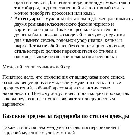
брогги и челси. Для теплой поры подойдут мокасины и
топсайдеры, под повседневный и спортивный стиль
можно подобрать кроссовки или кеды.
Аксессуары
– мужчина обязательно должен располагать
двумя ремнями классического фасона черного и
коричневого цвета. Также в арсенале обязательно
должны быть несколько моделей галстуков, перчатки
для зимнего сезона, головной убор (шапка, кепка) и
шарф. Летом не обойтись без солнцезащитных очков,
стиль которых должен перекликаться со стилем в
одежде, а также без легкой шляпы или бейсболки.
Мужский стилист-имиджмейкер
Понятное дело, что отклонения от вышеуказанного списка
базовых вещей допустимы, если у мужчины есть личные
предпочтений, рабочий дресс код и стилистические
наклонности. Поэтому допустима личная корректировка, так
как вышеуказанные пункты являются поверхностным
вариантом.
Базовые предметы гардероба по стилям одежды
Также стилисты рекомендуют составлять персональный
гардероб мужчине с учетом стилей.