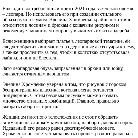
Еще один востребованный принт 2021 года в женской одежде
– леопард. Но использовать его при создании стильного
образа нужно с умом. Эвелина Хромченко крайне негативно
относится к лосинам и брюкам с кошачьим рисунком и
рекомендует модницам попросту выкинуть их из гардероба.
Если женщина выбирает платье в леопардовой тематике, ей
следует обратить внимание на сдержанные аксессуары к нему,
а также проследить за тем, чтобы в колготках отсутствовала
лайкра, и они не блестели.
Зато леопардовая блуза, заправленная в брюки или юбку,
считается отличным вариантом.
Эвелина Хромченко уверена в том, что рисунок с горохом –
беспроигрышная классика, которая всегда останется
популярной. С этим базовым рисунком можно создать
множество стильных комбинаций. Главное, правильно
выбрать габариты принта.
Женщинам плотного телосложения не стоит обращать
внимание на слишком крупный или, наоборот, мелкий горох.
Идеальный его размер равен десятирублевой монете.
Хромченко не советует миксовать горошек разного размера в