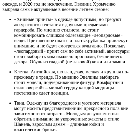
одежде, и 2020 год не исключение. Эвелина Хромченко
выбрала самые актуальные в весенне-летнем сезоне:
«Хищные принты» в одежде допустимы, но требуют
аккуратного сочетания с другими предметами
гардероба. По мнению стилиста, не стоит
комбинировать слишком облегающие «леопардовые»
вещи. Приталенное платье и платье-рубашка привлекут
внимание, и не будут смотреться вульгарно. Поскольку
«леопардовый» принт сам по себе активный, аксессуары
стоит выбирать максимально простыми, без лишнего
декора. Обувь из гладкой (не лаковой) кожи или замши.
Клетка. Английская, шотландская, мелкая и крупная по-
прежнему в тренде. По мнению Эвелины выбирать
стоит модели, подчеркивающие фигуру. Комфортный
стиль оверсайз – милый сердцу каждой модницы
постепенно сдает позиции.
Твид. Одежду из благородного и уютного материала
могут носить представительницы прекрасного пола вне
зависимости от возраста. Молодым девушкам стоит
обратить внимание на укороченные жакеты в стиле
Шанель, взрослым дамам – длинные юбки и
классические брюки.