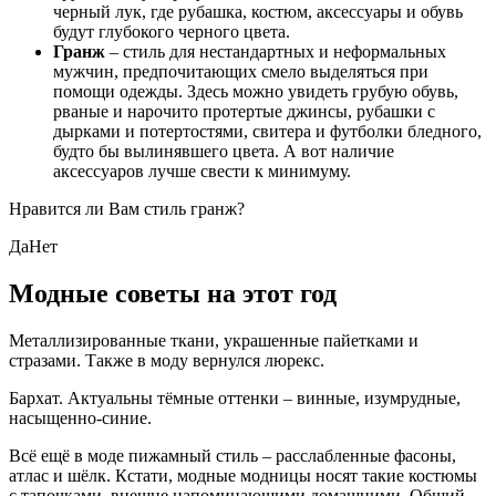
черный лук, где рубашка, костюм, аксессуары и обувь
будут глубокого черного цвета.
Гранж
– стиль для нестандартных и неформальных
мужчин, предпочитающих смело выделяться при
помощи одежды. Здесь можно увидеть грубую обувь,
рваные и нарочито протертые джинсы, рубашки с
дырками и потертостями, свитера и футболки бледного,
будто бы вылинявшего цвета. А вот наличие
аксессуаров лучше свести к минимуму.
Нравится ли Вам стиль гранж?
ДаНет
Модные советы на этот год
Металлизированные ткани, украшенные пайетками и
стразами. Также в моду вернулся люрекс.
Бархат. Актуальны тёмные оттенки – винные, изумрудные,
насыщенно-синие.
Всё ещё в моде пижамный стиль – расслабленные фасоны,
атлас и шёлк. Кстати, модные модницы носят такие костюмы
с тапочками, внешне напоминающими домашними. Общий