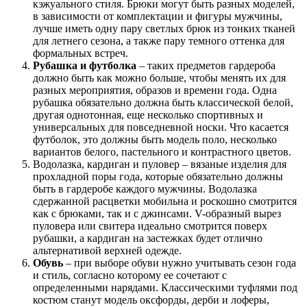
кэжуального стиля. Брюки могут быть разных моделей,
в зависимости от комплектации и фигуры мужчины,
лучше иметь одну пару светлых брюк из тонких тканей
для летнего сезона, а также пару темного оттенка для
формальных встреч.
Рубашка и футболка
– таких предметов гардероба
должно быть как можно больше, чтобы менять их для
разных мероприятия, образов и времени года. Одна
рубашка обязательно должна быть классической белой,
другая однотонная, еще несколько спортивных и
универсальных для повседневной носки. Что касается
футболок, это должны быть модель поло, несколько
вариантов белого, пастельного и контрастного цветов.
Водолазка, кардиган и пуловер – вязаные изделия для
прохладной поры года, которые обязательно должны
быть в гардеробе каждого мужчины. Водолазка
сдержанной расцветки мобильна и роскошно смотрится
как с брюками, так и с джинсами. V-образный вырез
пуловера или свитера идеально смотрится поверх
рубашки, а кардиган на застежках будет отлично
альтернативой верхней одежде.
Обувь
– при выборе обуви нужно учитывать сезон года
и стиль, согласно которому ее сочетают с
определенными нарядами. Классическими туфлями под
костюм станут модель оксфорды, дерби и лоферы,