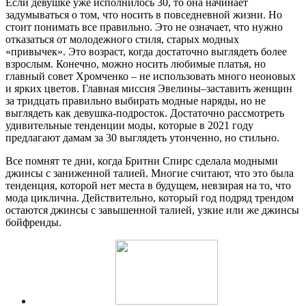
Если девушке уже исполнилось 30, то она начинает
задумываться о том, что носить в повседневной жизни. Но
стоит понимать все правильно. Это не означает, что нужно
отказаться от молодежного стиля, старых модных
«привычек». Это возраст, когда достаточно выглядеть более
взрослым. Конечно, можно носить любимые платья, но
главный совет Хромченко – не использовать много неоновых
и ярких цветов. Главная миссия Эвелины–заставить женщин
за тридцать правильно выбирать модные наряды, но не
выглядеть как девушка-подросток. Достаточно рассмотреть
удивительные тенденции моды, которые в 2021 году
предлагают дамам за 30 выглядеть утонченно, но стильно.
Все помнят те дни, когда Бритни Спирс сделала модными
джинсы с заниженной талией. Многие считают, что это была
тенденция, которой нет места в будущем, невзирая на то, что
мода циклична. Действительно, который год подряд трендом
остаются джинсы с завышенной талией, узкие или же джинсы
бойфренды.