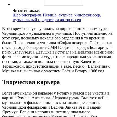
Читайте также:
Шер биография. Певица, актриса, кинорежиссёр,
музыкальный продюсер и автор песен
В это время она уже училась на дирижерско-хоровом курсе
Черновицкого музыкального училища. Поступила именно на
этот курс, поскольку вокального отделения в то время не
было. По окончании училища «София покорила Софию», как
писали тогда болгарские СМИ [София – город в Болгарии. –
прим uznayvse.ru]. Девушка выступала на Девятом всемирном
фестивале молодежи и студентов с народными украинскими
песнями, а также исполнила посвященную Валентине
Терешковой, присутствовавшей в зале, песню «Валентина».
Музыкальный фильм с участием Софии Ротару. 1966 год
Творческая карьера
Взлет музыкальной карьеры у Ротару начался с ее участия в
картине Романа Алексеева «Червона рута». Вместе с ней в
музыкальном фильме снимались начинающие солисты
Черновицкой филармонии Василь Зинкевич и Назарий
Яремчук. Все они исполняли песни уникального
буковинского композитора Владимира Ивасюка. Его