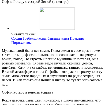
София Ротару с сестрой Зиной (в центре)
Читайте также:
София Гребенщикова: бывшая жена Ираклия
Пирцхалавы
Музыкальной была вся семья. Глава семьи в свое время тоже
хотел петь профессионально, но не сложилась – нагрянула
война, голод. Но страсть к пению мужчина не потерял, был
ротным запевалой. В селе везде звучали скрипка, домра,
цимбалы, баян: на свадьбах, вечерницах, танцах и посиделках.
В такой атмосфере и жила Софийка, которая к первому классу
знала множество народных и звучавших по радио эстрадных
песен. И как только она пошла в школу, то тут же записалась в
хор.
София Ротару в юности (справа)
Когда девочка была уже пионеркой, в школе выяснилось, что
она поет и в церкви на клиросе. Ученице пригрозили