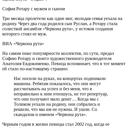
София Ротару с мужем и сыном
Три месяца пролетели как один миг, молодая семья уехала на
родину. Через два года родился сын Руслан, а Ротару стала
солисткой ансамбля «Червона рута», у истоков создания
которого стоял ее муж.
ВИА «Червона рута»
На самом пике популярности коллектив, по сути, предал
Софию Ротару и своего художественного руководителя
Анатолия Евдокименко. Певица вспоминает, что в тот момент
ей стало по-настоящему страшно:
Нас носили на руках, на концертах поднимали
машины. Ребятам показалось, что они могут
рассчитывать на успех и без меня, что я
неправильно к ним отношусь, не тот репертуар,
что они получают мало денег… Когда мы с
Толиком уехали на родину, они собрались и
решили, что мы им не нужны. И ушли. Со
скандалом и именем «Червона рута».
Черным годом в жизни певицы стал 2002 год, когда ее