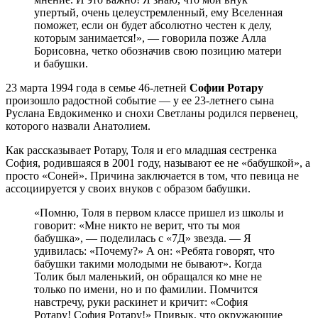
упертый, очень целеустремленный, ему Вселенная
поможет, если он будет абсолютно честен к делу,
которым занимается!», — говорила позже Алла
Борисовна, четко обозначив свою позицию матери
и бабушки.
23 марта 1994 года в семье 46-летней
Софии Ротару
произошло радостной событие — у ее 23-летнего сына
Руслана Евдокименко и снохи Светланы родился первенец,
которого назвали Анатолием.
Как рассказывает Ротару, Толя и его младшая сестренка
София, родившаяся в 2001 году, называют ее не «бабушкой», а
просто «Соней». Причина заключается в том, что певица не
ассоциируется у своих внуков с образом бабушки.
«Помню, Толя в первом классе пришел из школы и
говорит: «Мне никто не верит, что ты моя
бабушка», — поделилась с «7Д» звезда. — Я
удивилась: «Почему?» А он: «Ребята говорят, что
бабушки такими молодыми не бывают». Когда
Толик был маленький, он обращался ко мне не
только по имени, но и по фамилии. Помчится
навстречу, руки раскинет и кричит: «София
Ротару! София Ротару!» Привык, что окружающие