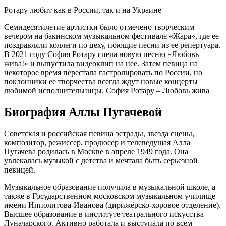
Ротару любит как в России, так и на Украине
Семидесятилетие артистки было отмечено творческим
вечером на бакинском музыкальном фестивале «Жара», где ее
поздравляли коллеги по цеху, поющие песни из ее репертуара.
В 2021 году София Ротару спела новую песню «Любовь
жива!» и выпустила видеоклип на нее. Затем певица на
некоторое время перестала гастролировать по России, но
поклонники ее творчества всегда ждут новые концерты
любимой исполнительницы. София Ротару – Любовь жива
Биография Аллы Пугачевой
Советская и российская певица эстрады, звезда сцены,
композитор, режиссер, продюсер и телеведущая Алла
Пугачева родилась в Москве в апреле 1949 года. Она
увлекалась музыкой с детства и мечтала быть серьезной
певицей.
Музыкальное образование получила в музыкальной школе, а
также в Государственном московском музыкальном училище
имени Ипполитова-Иванова (дирижёрско-хоровое отделение).
Высшее образование в институте театрального искусства
Луначарского. Активно работала и выступала по всем