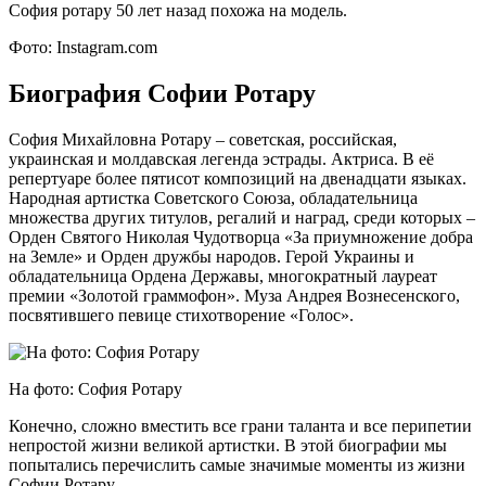
София ротару 50 лет назад похожа на модель.
Фото: Instagram.com
Биография Софии Ротару
София Михайловна Ротару – советская, российская,
украинская и молдавская легенда эстрады. Актриса. В её
репертуаре более пятисот композиций на двенадцати языках.
Народная артистка Советского Союза, обладательница
множества других титулов, регалий и наград, среди которых –
Орден Святого Николая Чудотворца «За приумножение добра
на Земле» и Орден дружбы народов. Герой Украины и
обладательница Ордена Державы, многократный лауреат
премии «Золотой граммофон». Муза Андрея Вознесенского,
посвятившего певице стихотворение «Голос».
На фото: София Ротару
Конечно, сложно вместить все грани таланта и все перипетии
непростой жизни великой артистки. В этой биографии мы
попытались перечислить самые значимые моменты из жизни
Софии Ротару.