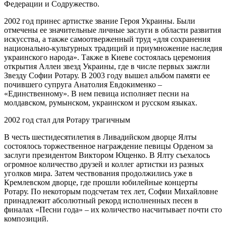
Федерации и Содружество.
2002 год принес артистке звание Героя Украины. Были
отмечены ее значительные личные заслуги в области развития
искусства, а также самоотверженный труд «для сохранения
национально-культурных традиций и приумножение наследия
украинского народа». Также в Киеве состоялась церемония
открытия Аллеи звезд Украины, где в числе первых зажгли
Звезду Софии Ротару. В 2003 году вышел альбом памяти ее
почившего супруга Анатолия Евдокименко –
«Единственному». В нем певица исполняет песни на
молдавском, румынском, украинском и русском языках.
2002 год стал для Ротару трагичным
В честь шестидесятилетия в Ливадийском дворце Ялты
состоялось торжественное награждение певицы Орденом за
заслуги президентом Виктором Ющенко. В Ялту съехалось
огромное количество друзей и коллег артистки из разных
уголков мира. Затем чествования продолжились уже в
Кремлевском дворце, где прошли юбилейные концерты
Ротару. По некоторым подсчетам тех лет, Софии Михайловне
принадлежит абсолютный рекорд исполненных песен в
финалах «Песни года» – их количество насчитывает почти сто
композиций.