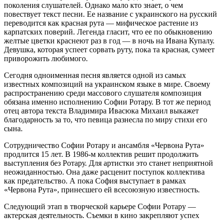
поколения слушателей. Однако мало кто знает, о чем
повествует текст песни. Ее название с украинского на русский
переводится как красная рута — мифическое растение из
карпатских поверий. Легенда гласит, что ее по обыкновению
желтые цветки краснеют раз в год — в ночь на Ивана Купалу.
Девушка, которая успеет сорвать руту, пока та красная, сумеет
приворожить любимого.
Сегодня одноименная песня является одной из самых
известных композиций на украинском языке в мире. Своему
распространению среди массового слушателя композиция
обязана именно исполнению Софии Ротару. В тот же период
отец автора текста Владимира Ивасюка Михаил выкажет
благодарность за то, что певица разнесла по миру стихи его
сына.
Сотрудничество Софии Ротару и ансамбля «Червона Рута»
продлится 15 лет. В 1986-м коллектив решит продолжить
выступления без Ротару. Для артистки это станет неприятной
неожиданностью. Она даже расценит поступок коллектива
как предательство. А пока София выступает в рамках
«Червона Рута», принесшего ей всесоюзную известность.
Следующий этап в творческой карьере Софии Ротару —
актерская деятельность. Съемки в кино закрепляют успех