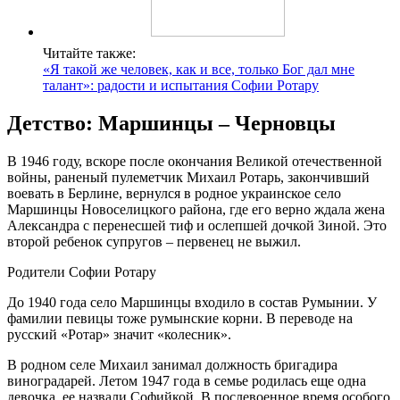
Читайте также:
«Я такой же человек, как и все, только Бог дал мне
талант»: радости и испытания Софии Ротару
Детство: Маршинцы – Черновцы
В 1946 году, вскоре после окончания Великой отечественной
войны, раненый пулеметчик Михаил Ротарь, закончивший
воевать в Берлине, вернулся в родное украинское село
Маршинцы Новоселицкого района, где его верно ждала жена
Александра с перенесшей тиф и ослепшей дочкой Зиной. Это
второй ребенок супругов – первенец не выжил.
Родители Софии Ротару
До 1940 года село Маршинцы входило в состав Румынии. У
фамилии певицы тоже румынские корни. В переводе на
русский «Ротар» значит «колесник».
В родном селе Михаил занимал должность бригадира
виноградарей. Летом 1947 года в семье родилась еще одна
девочка, ее назвали Софийкой. В послевоенное время особого