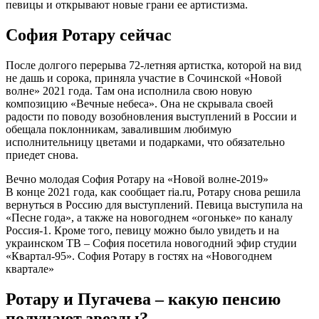
певицы и открывают новые грани ее артистизма.
София Ротару сейчас
После долгого перерыва 72-летняя артистка, которой на вид
не дашь и сорока, приняла участие в Сочинской «Новой
волне» 2021 года. Там она исполнила свою новую
композицию «Вечные небеса». Она не скрывала своей
радости по поводу возобновления выступлений в России и
обещала поклонникам, завалившим любимую
исполнительницу цветами и подарками, что обязательно
приедет снова.
Вечно молодая София Ротару на «Новой волне-2019»
В конце 2021 года, как сообщает ria.ru, Ротару снова решила
вернуться в Россию для выступлений. Певица выступила на
«Песне года», а также на новогоднем «огоньке» по каналу
Россия-1. Кроме того, певицу можно было увидеть и на
украинском ТВ – София посетила новогодний эфир студии
«Квартал-95». София Ротару в гостях на «Новогоднем
квартале»
Ротару и Пугачева – какую пенсию
получают звезды?