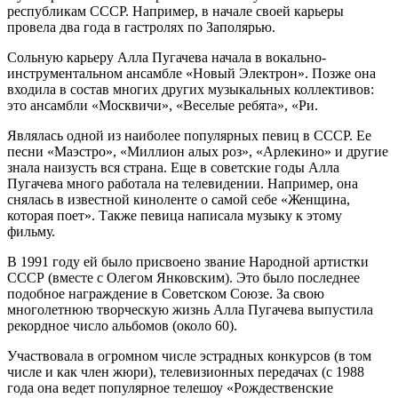
республикам СССР. Например, в начале своей карьеры
провела два года в гастролях по Заполярью.
Сольную карьеру Алла Пугачева начала в вокально-
инструментальном ансамбле «Новый Электрон». Позже она
входила в состав многих других музыкальных коллективов:
это ансамбли «Москвичи», «Веселые ребята», «Ри.
Являлась одной из наиболее популярных певиц в СССР. Ее
песни «Маэстро», «Миллион алых роз», «Арлекино» и другие
знала наизусть вся страна. Еще в советские годы Алла
Пугачева много работала на телевидении. Например, она
снялась в известной киноленте о самой себе «Женщина,
которая поет». Также певица написала музыку к этому
фильму.
В 1991 году ей было присвоено звание Народной артистки
СССР (вместе с Олегом Янковским). Это было последнее
подобное награждение в Советском Союзе. За свою
многолетнюю творческую жизнь Алла Пугачева выпустила
рекордное число альбомов (около 60).
Участвовала в огромном числе эстрадных конкурсов (в том
числе и как член жюри), телевизионных передачах (с 1988
года она ведет популярное телешоу «Рождественские