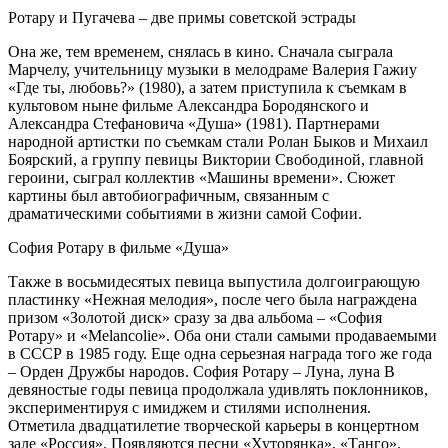
Ротару и Пугачева – две примы советской эстрады
Она же, тем временем, снялась в кино. Сначала сыграла
Марчелу, учительницу музыки в мелодраме Валерия Гажиу
«Где ты, любовь?» (1980), а затем приступила к съемкам в
культовом ныне фильме Александра Бородянского и
Александра Стефановича «Душа» (1981). Партнерами
народной артистки по съемкам стали Ролан Быков и Михаил
Боярский, а группу певицы Виктории Свободиной, главной
героини, сыграл коллектив «Машины времени». Сюжет
картины был автобиографичным, связанным с
драматическими событиями в жизни самой Софии.
София Ротару в фильме «Душа»
Также в восьмидесятых певица выпустила долгоиграющую
пластинку «Нежная мелодия», после чего была награждена
призом «Золотой диск» сразу за два альбома – «София
Ротару» и «Melancolie». Оба они стали самыми продаваемыми
в СССР в 1985 году. Еще одна серьезная награда того же года
– Орден Дружбы народов. София Ротару – Луна, луна В
девяностые годы певица продолжала удивлять поклонников,
экспериментируя с имиджем и стилями исполнения.
Отметила двадцатилетие творческой карьеры в концертном
зале «Россия». Появляются песни «Хуторянка», «Танго»,