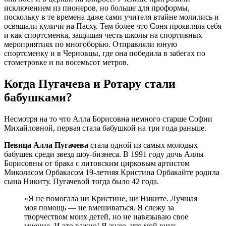
исключением из пионеров, но больше для проформы,
поскольку в те времена даже сами учителя втайне молились и
освящали куличи на Пасху. Тем более что Соня проявляла себя
и как спортсменка, защищая честь школы на спортивных
мероприятиях по многоборью. Отправляли юную
спортсменку и в Черновцы, где она победила в забегах по
стометровке и на восемьсот метров.
Когда Пугачева и Ротару стали
бабушками?
Несмотря на то что Алла Борисовна немного старше Софии
Михайловной, первая стала бабушкой на три года раньше.
Певица Алла Пугачева
стала одной из самых молодых
бабушек среди звезд шоу-бизнеса. В 1991 году дочь Аллы
Борисовны от брака с литовским цирковым артистом
Миколасом Орбакасом 19-летняя Кристина Орбакайте родила
сына Никиту. Пугачевой тогда было 42 года.
«Я не помогала ни Кристине, ни Никите. Лучшая
моя помощь — не вмешиваться. Я слежу за
творчеством моих детей, но не навязываю свое
мнение. И это важно! Я знаю, что мой внук