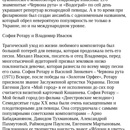
знаменитые «Червона рута» и «Водограй» по сей день
украшают репертуар всенародной певицы. А в то время при
филармонии был создан ансамбль с одноименным названием,
который обрел невероятную популярность не только в
Украине, но и на международном уровне.
София Ротару и Владимир Ивасюк
Трагический уход из жизни любимого композитора был
большой потерей для певицы, которая продолжала петь его
песни. Михаил Ивасюк, писатель и отец Владимира, перед
многотысячной аудиторией призвал земляков низко
поклониться девочке, которая разнесла по всему миру песни
его сына. София Ротару и Василий Зинкевич – Червона рута
(1971) Вскоре, после победы на «Золотом Орфее», Ротару
присвоили звание Заслуженной артистки Украины. Песня
Евгения Доги «Мой город» в ее исполнении до сих пор
считается визитной карточкой Кишинева. София Ротару –
Мой белый город (из фильма «Днестровские мелодии»)
Семидесятые годы XX века были очень насыщенными и
плодотворными для певицы. Она сотрудничала с самыми
популярными советскими композиторами – Арно
Бабаджаняном, Давидом Тухмановым, Александрой
Пахмутовой, Раймондом Паулсом, Евгением Мартыновым.
Поклонники ее творчества наизусть знают «Яблони в цвету»,