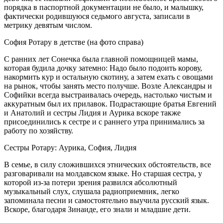
порядка в паспортной документации не было, и малышку,
фактически родившуюся седьмого августа, записали в
метрику девятым числом.
София Ротару в детстве (на фото справа)
С ранних лет Сонечка была главной помощницей мамы,
которая будила дочку затемно: Надо было подоить корову,
накормить кур и остальную скотину, а затем ехать с овощами
на рынок, чтобы занять место получше. Возле Александры и
Софийки всегда выстраивалась очередь, настолько чистым и
аккуратным был их прилавок. Подрастающие братья Евгений
и Анатолий и сестры Лидия и Аурика вскоре также
присоединились к сестре и с раннего утра принимались за
работу по хозяйству.
Сестры Ротару: Аурика, София, Лидия
В семье, в силу сложившихся этнических обстоятельств, все
разговаривали на молдавском языке. Но старшая сестра, у
которой из-за потери зрения развился абсолютный
музыкальный слух, слушала радиоприемник, легко
запоминала песни и самостоятельно выучила русский язык.
Вскоре, благодаря Зинаиде, его знали и младшие дети.