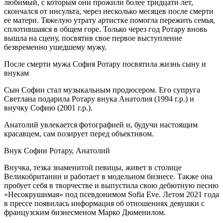
любимый, с которым они прожили более тридцати лет,
скончался от инсульта, через несколько месяцев после смерти
ее матери. Тяжелую утрату артистке помогла пережить семья,
сплотившаяся в общем горе. Только через год Ротару вновь
вышла на сцену, посвятив свое первое выступление
безвременно ушедшему мужу.
После смерти мужа София Ротару посвятила жизнь сыну и
внукам
Сын Софии стал музыкальным продюсером. Его супруга
Светлана подарила Ротару внука Анатолия (1994 г.р.) и
внучку Софию (2001 г.р.).
Анатолий увлекается фотографией и, будучи настоящим
красавцем, сам позирует перед объективом.
Внук Софии Ротару, Анатолий
Внучка, тезка знаменитой певицы, живет в столице
Великобритании и работает в модельном бизнесе. Также она
пробует себя в творчестве и выпустила свою дебютную песню
«Несокрушимая» под псевдонимом Sofia Eve. Летом 2021 года
в прессе появилась информация об отношениях девушки с
французским бизнесменом Марко Дюменилом.