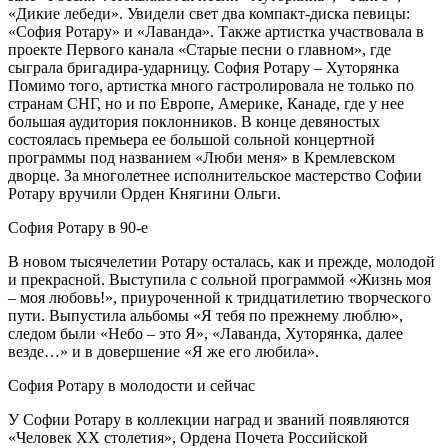
«Дикие лебеди». Увидели свет два компакт-диска певицы:
«София Ротару» и «Лаванда». Также артистка участвовала в
проекте Первого канала «Старые песни о главном», где
сыграла бригадира-ударницу. София Ротару – Хуторянка
Помимо того, артистка много гастролировала не только по
странам СНГ, но и по Европе, Америке, Канаде, где у нее
большая аудитория поклонников. В конце девяностых
состоялась премьера ее большой сольной концертной
программы под названием «Люби меня» в Кремлевском
дворце. За многолетнее исполнительское мастерство Софии
Ротару вручили Орден Княгини Ольги.
София Ротару в 90-е
В новом тысячелетии Ротару осталась, как и прежде, молодой
и прекрасной. Выступила с сольной программой «Жизнь моя
– моя любовь!», приуроченной к тридцатилетию творческого
пути. Выпустила альбомы «Я тебя по прежнему люблю»,
следом были «Небо – это Я», «Лаванда, Хуторянка, далее
везде…» и в довершение «Я же его любила».
София Ротару в молодости и сейчас
У Софии Ротару в коллекции наград и званий появляются
«Человек ХХ столетия», Ордена Почета Российской