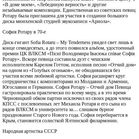
«В доме моем», «Лебединую верность» и другие
незабываемые композиции. Единственная из советских певиц
Ротару была приглашена для участия в создании большого
диска мюнхенской студией звукозаписи «Ариола».
София Ротару в 70-е
Диск-гигант Sofia Rotaru – My Tenderness увидел свет лишь в
конце семидесятых, а до этого появился альбом, удостоенный
премии ЦК ВЛКСМ «Пiснi Володимира Iвасюка спiвае Софiя
Ротару». Вскоре певица составила дуэт с чешским
исполнителем Карелом Готтом, исполнив песню «Отчий дом»
на одном из «Голубых огоньков», не обходившихся без
участия всеми любимой артистки. София расширяет круг
сотрудничества с композиторами из Молдавии и Армении,
Югославии и Германии. София Ротару – Отчий дом Певица
гастролировала практически по всему миру, а в это время
Черновицкий обком партии исключил из своих рядов члена
КПСС с послевоенных лет Михаила Ротаря и его сына из
рядов ВЛКСМ и университета за… слишком бурное
празднование Старого Нового года. София перебирается в
Крым, становится солисткой Ялтинской филармонии.
Народная артистка СССР