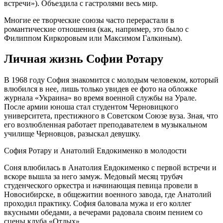
встречи»). Объездила с гастролями весь мир.
Многие ее творческие союзы часто перерастали в
романтические отношения (как, например, это было с
Филиппом Киркоровым или Максимом Галкиным).
Личная жизнь Софии Ротару
В 1968 году София знакомится с молодым человеком, который
влюбился в нее, лишь только увидев ее фото на обложке
журнала «Украина» во время военной службы на Урале.
После армии юноша стал студентом Черновицкого
университета, престижного в Советском Союзе вуза. Зная, что
его возлюбленная работает преподавателем в музыкальном
училище Черновцов, разыскал девушку.
София Ротару и Анатолий Евдокименко в молодости
Соня влюбилась в Анатолия Евдокименко с первой встречи и
вскоре вышла за него замуж. Медовый месяц трубач
студенческого оркестра и начинающая певица провели в
Новосибирске, в общежитии военного завода, где Анатолий
проходил практику. София баловала мужа и его коллег
вкусными обедами, а вечерами радовала своим пением со
сцены клуба «Отдых».