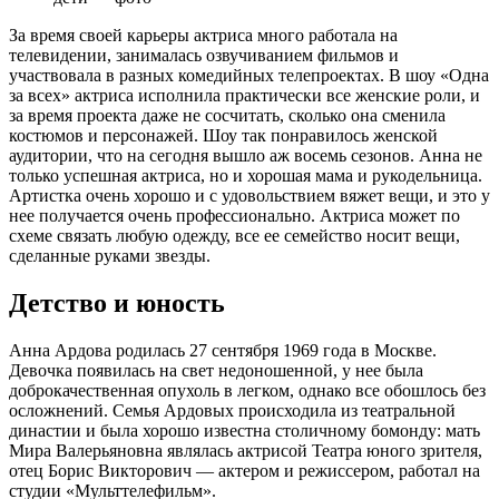
За время своей карьеры актриса много работала на
телевидении, занималась озвучиванием фильмов и
участвовала в разных комедийных телепроектах. В шоу «Одна
за всех» актриса исполнила практически все женские роли, и
за время проекта даже не сосчитать, сколько она сменила
костюмов и персонажей. Шоу так понравилось женской
аудитории, что на сегодня вышло аж восемь сезонов. Анна не
только успешная актриса, но и хорошая мама и рукодельница.
Артистка очень хорошо и с удовольствием вяжет вещи, и это у
нее получается очень профессионально. Актриса может по
схеме связать любую одежду, все ее семейство носит вещи,
сделанные руками звезды.
Детство и юность
Анна Ардова родилась 27 сентября 1969 года в Москве.
Девочка появилась на свет недоношенной, у нее была
доброкачественная опухоль в легком, однако все обошлось без
осложнений. Семья Ардовых происходила из театральной
династии и была хорошо известна столичному бомонду: мать
Мира Валерьяновна являлась актрисой Театра юного зрителя,
отец Борис Викторович — актером и режиссером, работал на
студии «Мульттелефильм».