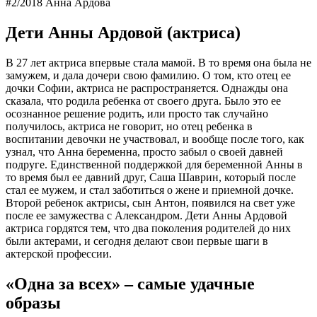
#2/2018 Анна Ардова
Дети Анны Ардовой (актриса)
В 27 лет актриса впервые стала мамой. В то время она была не
замужем, и дала дочери свою фамилию. О том, кто отец ее
дочки Софии, актриса не распространяется. Однажды она
сказала, что родила ребенка от своего друга. Было это ее
осознанное решение родить, или просто так случайно
получилось, актриса не говорит, но отец ребенка в
воспитании девочки не участвовал, и вообще после того, как
узнал, что Анна беременна, просто забыл о своей давней
подруге. Единственной поддержкой для беременной Анны в
то время был ее давний друг, Саша Шаврин, который после
стал ее мужем, и стал заботиться о жене и приемной дочке.
Второй ребенок актрисы, сын Антон, появился на свет уже
после ее замужества с Александром. Дети Анны Ардовой
актриса гордятся тем, что два поколения родителей до них
были актерами, и сегодня делают свои первые шаги в
актерской профессии.
«Одна за всех» – самые удачные
образы