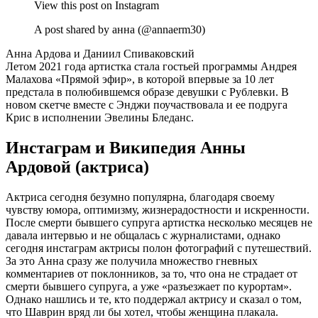
View this post on Instagram
A post shared by анна (@annaerm30)
Анна Ардова и Даниил Спиваковский
Летом 2021 года артистка стала гостьей программы Андрея
Малахова «Прямой эфир», в которой впервые за 10 лет
предстала в полюбившемся образе девушки с Рублевки. В
новом скетче вместе с Энджи поучаствовала и ее подруга
Крис в исполнении Эвелины Бледанс.
Инстаграм и Википедия Анны
Ардовой (актриса)
Актриса сегодня безумно популярна, благодаря своему
чувству юмора, оптимизму, жизнерадостности и искренности.
После смерти бывшего супруга артистка несколько месяцев не
давала интервью и не общалась с журналистами, однако
сегодня инстаграм актрисы полон фотографий с путешествий.
За это Анна сразу же получила множество гневных
комментариев от поклонников, за то, что она не страдает от
смерти бывшего супруга, а уже «разъезжает по курортам».
Однако нашлись и те, кто поддержал актрису и сказал о том,
что Шаврин вряд ли бы хотел, чтобы женщина плакала.