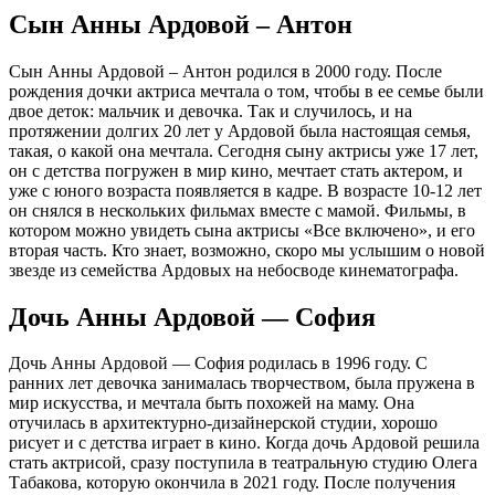
Сын Анны Ардовой – Антон
Сын Анны Ардовой – Антон родился в 2000 году. После
рождения дочки актриса мечтала о том, чтобы в ее семье были
двое деток: мальчик и девочка. Так и случилось, и на
протяжении долгих 20 лет у Ардовой была настоящая семья,
такая, о какой она мечтала. Сегодня сыну актрисы уже 17 лет,
он с детства погружен в мир кино, мечтает стать актером, и
уже с юного возраста появляется в кадре. В возрасте 10-12 лет
он снялся в нескольких фильмах вместе с мамой. Фильмы, в
котором можно увидеть сына актрисы «Все включено», и его
вторая часть. Кто знает, возможно, скоро мы услышим о новой
звезде из семейства Ардовых на небосводе кинематографа.
Дочь Анны Ардовой — София
Дочь Анны Ардовой — София родилась в 1996 году. С
ранних лет девочка занималась творчеством, была пружена в
мир искусства, и мечтала быть похожей на маму. Она
отучилась в архитектурно-дизайнерской студии, хорошо
рисует и с детства играет в кино. Когда дочь Ардовой решила
стать актрисой, сразу поступила в театральную студию Олега
Табакова, которую окончила в 2021 году. После получения