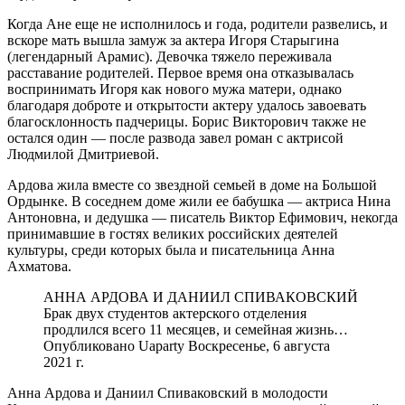
Когда Ане еще не исполнилось и года, родители развелись, и
вскоре мать вышла замуж за актера Игоря Старыгина
(легендарный Арамис). Девочка тяжело переживала
расставание родителей. Первое время она отказывалась
воспринимать Игоря как нового мужа матери, однако
благодаря доброте и открытости актеру удалось завоевать
благосклонность падчерицы. Борис Викторович также не
остался один — после развода завел роман с актрисой
Людмилой Дмитриевой.
Ардова жила вместе со звездной семьей в доме на Большой
Ордынке. В соседнем доме жили ее бабушка — актриса Нина
Антоновна, и дедушка — писатель Виктор Ефимович, некогда
принимавшие в гостях великих российских деятелей
культуры, среди которых была и писательница Анна
Ахматова.
АННА АРДОВА И ДАНИИЛ СПИВАКОВСКИЙ
Брак двух студентов актерского отделения
продлился всего 11 месяцев, и семейная жизнь…
Опубликовано Uaparty Воскресенье, 6 августа
2021 г.
Анна Ардова и Даниил Спиваковский в молодости