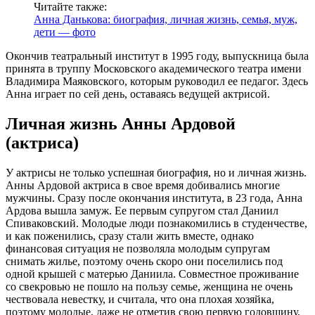
Читайте также:
Анна Данькова: биография, личная жизнь, семья, муж,
дети — фото
Окончив театральный институт в 1995 году, выпускница была
принята в труппу Московского академического театра имени
Владимира Маяковского, которым руководил ее педагог. Здесь
Анна играет по сей день, оставаясь ведущей актрисой.
Личная жизнь Анны Ардовой
(актриса)
У актрисы не только успешная биография, но и личная жизнь.
Анны Ардовой актриса в свое время добивались многие
мужчины. Сразу после окончания института, в 23 года, Анна
Ардова вышла замуж. Ее первым супругом стал Даниил
Спиваковский. Молодые люди познакомились в студенчестве,
и как поженились, сразу стали жить вместе, однако
финансовая ситуация не позволяла молодым супругам
снимать жилье, поэтому очень скоро они поселились под
одной крышей с матерью Даниила. Совместное проживание
со свекровью не пошло на пользу семье, женщина не очень
чествовала невестку, и считала, что она плохая хозяйка,
поэтому молодые, даже не отметив свою первую годовщину,