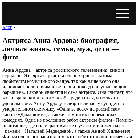
Блог
›
Актриса Анна Ардова: биография,
личная жизнь, семья, муж, дети —
фото
Анна Ардова – актриса российского телевидения, кино и
сериалов. Эта яркая артистка очень хорошо знакома
любителям комедийного жанра, так как чаще всего она
исполняет роли оптимистичных и никогда не унывающих
барышень. Таковой является и сама актриса. Она считает, что
жизнь дана нам для того, чтобы радоваться, и получать
удовольствие. Анну Ардову телезрители могут увидеть в
уморительном скетч-шоу «Одна за всех» на российском
канале «Домашний», а также во многих современных
комедиях. Одна из последних работ актрисы фильм «Помню-
не помню», где она играет вместе с участницей женского
«камеди», Натальей Медведевой, а также Анной Хилькевич.
Фильм очень понравится тем, кто любит от души посмеяться.