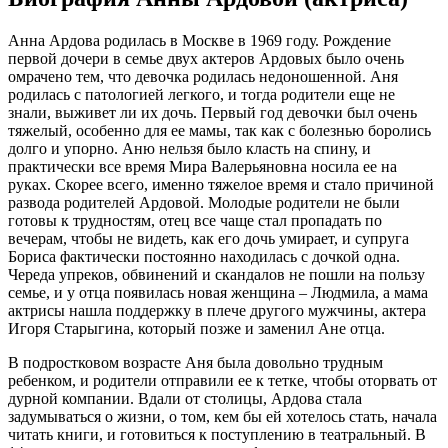
Анна Ардова родилась в Москве в 1969 году. Рождение
первой дочери в семье двух актеров Ардовых было очень
омрачено тем, что девочка родилась недоношенной. Аня
родилась с патологией легкого, и тогда родители еще не
знали, выживет ли их дочь. Первый год девочки был очень
тяжелый, особенно для ее мамы, так как с болезнью боролись
долго и упорно. Аню нельзя было класть на спину, и
практически все время Мира Валерьяновна носила ее на
руках. Скорее всего, именно тяжелое время и стало причиной
развода родителей Ардовой. Молодые родители не были
готовы к трудностям, отец все чаще стал пропадать по
вечерам, чтобы не видеть, как его дочь умирает, и супруга
Бориса фактически постоянно находилась с дочкой одна.
Череда упреков, обвинений и скандалов не пошли на пользу
семье, и у отца появилась новая женщина – Людмила, а мама
актрисы нашла поддержку в плече другого мужчины, актера
Игоря Старыгина, который позже и заменил Ане отца.
В подростковом возрасте Аня была довольно трудным
ребенком, и родители отправили ее к тетке, чтобы оторвать от
дурной компании. Вдали от столицы, Ардова стала
задумываться о жизни, о том, кем бы ей хотелось стать, начала
читать книги, и готовиться к поступлению в театральный. В