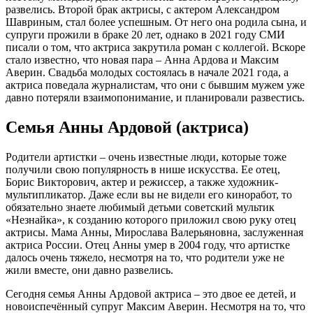
развелись. Второй брак актрисы, с актером Александром
Шавриным, стал более успешным. От него она родила сына, и
супруги прожили в браке 20 лет, однако в 2021 году СМИ
писали о том, что актриса закрутила роман с коллегой. Вскоре
стало известно, что новая пара – Анна Ардова и Максим
Аверин. Свадьба молодых состоялась в начале 2021 года, а
актриса поведала журналистам, что они с бывшим мужем уже
давно потеряли взаимопонимание, и планировали развестись.
Семья Анны Ардовой (актриса)
Родители артистки – очень известные люди, которые тоже
получили свою популярность в нише искусства. Ее отец,
Борис Викторович, актер и режиссер, а также художник-
мультипликатор. Даже если вы не видели его киноработ, то
обязательно знаете любимый детьми советский мультик
«Незнайка», к созданию которого приложил свою руку отец
актрисы. Мама Анны, Мирослава Валерьяновна, заслуженная
актриса России. Отец Анны умер в 2004 году, что артистке
далось очень тяжело, несмотря на то, что родители уже не
жили вместе, они давно развелись.
Сегодня семья Анны Ардовой актриса – это двое ее детей, и
новоиспечённый супруг Максим Аверин. Несмотря на то, что