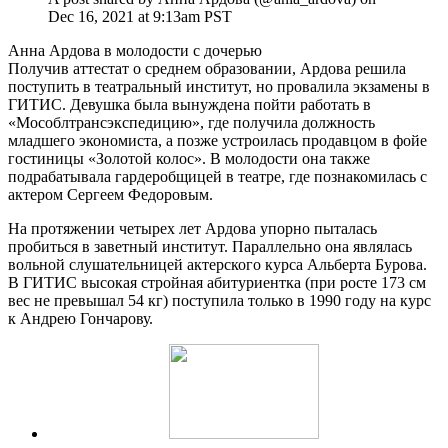
Dec 16, 2021 at 9:13am PST
Анна Ардова в молодости с дочерью
Получив аттестат о среднем образовании, Ардова решила
поступить в театральный институт, но провалила экзамены в
ГИТИС. Девушка была вынуждена пойти работать в
«Мособлтрансэкспедицию», где получила должность
младшего экономиста, а позже устроилась продавцом в фойе
гостиницы «Золотой колос». В молодости она также
подрабатывала гардеробщицей в театре, где познакомилась с
актером Сергеем Федоровым.
На протяжении четырех лет Ардова упорно пыталась
пробиться в заветный институт. Параллельно она являлась
вольной слушательницей актерского курса Альберта Бурова.
В ГИТИС высокая стройная абитуриентка (при росте 173 см
вес не превышал 54 кг) поступила только в 1990 году на курс
к Андрею Гончарову.