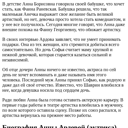
В детстве Анна Борисовна говорила своей бабушке, что хочет
стать, как Фаина Раневская. Бабушка решила, что так
маленькая Анечка выражает свое желание быть великой
артисткой, но нет, девочка просто хотела стать комедиантом, и
у нее все получилось. Сегодня многие говорят, что Анна даже
внешне похожа на Фаину Георгиевну, что обижает артистку.
В своих интервью Ардова заявляет, что не умеет принимать
подарки. Она из тех женщин, кто стремится добиться всего
самостоятельно. Но дочь Софья считает маму хрупкой и
нежной девочкой, которая старается казаться сильной и
независимой.
Об отце дочери Анны ничего не известно, актриса по сей
день не хочет вспоминать и даже называть имя этого
человека. Последний муж Анны принял Софью, как родную и
даже дал ей своё отчество. Известно, что Шаврин влюбился в
нее, когда девушка носила под сердцем дочь.
Ради любви Анна была готова оставить актерскую карьеру. В
первые годы работы в театре артистка влюбилась в мужчину,
по воле которого оставила сцену. Позже их союз распался, и
артистка вернулась на прежнее место работы.
Биография Анны Ардовой (актриса)