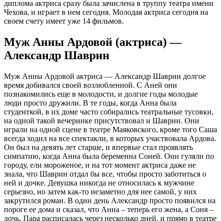
диплома актриса сразу была зачислена в труппу театра имени
Чехова, и играет в нем сегодня. Молодая актриса сегодня на
своем счету имеет уже 14 фильмов.
Муж Анны Ардовой (актриса) —
Александр Шаврин
Муж Анны Ардовой актриса — Александр Шаврин долгое
время добивался своей возлюбленной. С Аней они
познакомились еще в молодости, и долгие годы молодые
люди просто дружили. В те годы, когда Анна была
студенткой, в их доме часто собирались театральные тусовки,
на одной такой вечеринке присутствовал и Шаврин. Они
играли на одной сцене в театре Маяковского, кроме того Саша
всегда ходил на все спектакли, в которых участвовала Ардова.
Он был на девять лет старше, и впервые стал проявлять
симпатию, когда Анна была беременна Соней. Они гуляли по
городу, ели мороженое, и на тот момент актриса даже не
знала, что Шаврин отдал бы все, чтобы просто заботиться о
ней и дочке. Девушка никогда не относилась к мужчине
серьезно, но затем как-то незаметно для нее самой, у них
закрутился роман. В один день Александр просто появился на
пороге ее дома и сказал, что Анна – теперь его жена, а Соня –
дочь. Пара расписалась через несколько дней, и прямо в театре