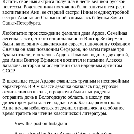
Кстати, свое имя актриса получила в честь великой русской
поэтессы. Родственники постоянно были заняты в театре, и
воспитанием Ани, ее старшей сестры Нины и единоутробной
сестры Анастасии Старыгиной занималась бабушка Зоя из
Санкт-Петербурга.
Любопытно происхождение фамилии деда Ардов. Семейная
легенда гласит, что по национальности Виктор Зигберман
были наполовину ашкеназским евреем, наполовину сефардом.
Сначала он взял псевдоним Сефардов, но затем первые три
буквы отпали, и осталось Ардов. Помимо родных двух детей,
дед Анны Виктор Ефимович воспитал и пасынка Алексея
Баталова, который впоследствии стал народным артистом
СССР.
В школьные годы Ардова славилась трудным и неспокойным
характером. В 9-м классе девочка оказалась под угрозой
отчисления из школы, и родители были вынуждены
отправить дочь в Вологодскую область, в школу, где
директором работала ее родная тетя. Благодаря контролю
Анна начала избавляться от дурных привычек, а свободное
время тратить на чтение классической литературы.
View this post on Instagram
A post shared by Анна Ардова (@ania_ardova) on