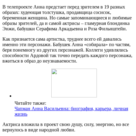
В телепроекте Анна предстает перед зрителем в 19 разных
образах: худеющая толстушка, продавщица сосисок,
беременная женщина. Но самые запоминающиеся и любимые
образы зрителей, да и самой актрисы – гламурная блондинка
Энжи, бабушки Серафима Аркадьевна и Роза Фильнштейн.
Как признается сама артистка, труднее всего ей давались
именно эти персонажи. Бабушек Анна «собирала» по частям,
беря понемногу из других персонажей. Коллеги удивлялись
способности Ардовой так точно передать каждого персонажа,
вжиться в образ до неузнаваемости.
Читайте также:
Чапман Анна Васильевна: биография, карьера, личная
жизнь
Актриса вложила в проект свою душу, силу, энергию, но все
вернулось в виде народной любви.