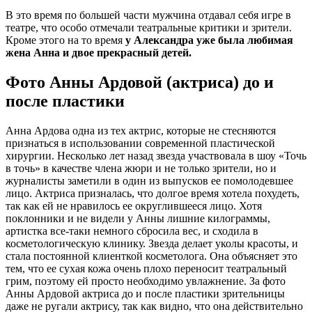
В это время по большей части мужчина отдавал себя игре в
театре, что особо отмечали театральные критики и зрители.
Кроме этого на то время
у Александра уже была любимая
жена Анна и двое прекрасный детей.
Фото Анны Ардовой (актриса) до и
после пластики
Анна Ардова одна из тех актрис, которые не стесняются
признаться в использовании современной пластической
хирургии. Несколько лет назад звезда участвовала в шоу «Точь
в точь» в качестве члена жюри и не только зрители, но и
журналисты заметили в один из выпусков ее помолодевшее
лицо. Актриса призналась, что долгое время хотела похудеть,
так как ей не нравилось ее округлившееся лицо. Хотя
поклонники и не видели у Анны лишние килограммы,
артистка все-таки немного сбросила вес, и сходила в
косметологическую клинику. Звезда делает уколы красоты, и
стала постоянной клиенткой косметолога. Она объясняет это
тем, что ее сухая кожа очень плохо переносит театральный
грим, поэтому ей просто необходимо увлажнение. За фото
Анны Ардовой актриса до и после пластики зрительницы
даже не ругали актрису, так как видно, что она действительно