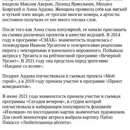
входили Максим Аверин, Леонид Ярмольник, Михаил
Боярский и Анна Ардова. Женщина проявила себя как мягкий
и чуткий член жюри, ее трогали многие номера, а артисты
постоянно получали от нее много теплых слов.
После того как Анна стала популярной, ее начали приглашать
на съемки различных проектов в качестве ведущей. В 2014
году в программе «СМАК» знаменитость поделилась с
телеведущим Иваном Ургантом и телезрителями рецептами
пирога с нектаринами и ванильного мороженого. Побывала
актриса у Урганта и на рейтинговой программе «Вечерний
Ургант». В 2021 году она предстала перед зрителями
«Наедине со всеми».
Позднее Ардова поучаствовала в съемках проекта «Мой
герой», а в 2019 году приняла участие в программе «Приют
комедиантов».
В июне 2021 года знаменитость приняла участие в съемках
программы «Сегодня вечером», в студии которой
поучаствовала в набирающем популярность флешмобе
«Изоляция» по воссозданию картин знаменитых художников.
Для своей миниатюры актриса выбрала картину Пабло
Пикассо «Любительница абсента».