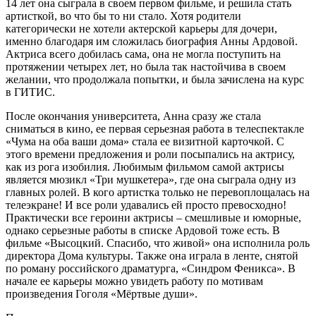
14 лет она сыграла в своем первом фильме, и решила стать
артисткой, во что бы то ни стало. Хотя родители
категорически не хотели актерской карьеры для дочери,
именно благодаря им сложилась биография Анны Ардовой.
Актриса всего добилась сама, она не могла поступить на
протяжении четырех лет, но была так настойчива в своем
желании, что продолжала попытки, и была зачислена на курс
в ГИТИС.
После окончания университета, Анна сразу же стала
сниматься в кино, ее первая серьезная работа в телеспектакле
«Чума на оба ваши дома» стала ее визитной карточкой. С
этого времени предложения и роли посыпались на актрису,
как из рога изобилия. Любимым фильмом самой актрисы
является мюзикл «Три мушкетера», где она сыграла одну из
главных ролей. В кого артистка только не перевоплощалась на
телеэкране! И все роли удавались ей просто превосходно!
Практически все героини актрисы – смешливые и юморные,
однако серьезные работы в списке Ардовой тоже есть. В
фильме «Высоцкий. Спасибо, что живой» она исполнила роль
директора Дома культуры. Также она играла в ленте, снятой
по роману российского драматурга, «Синдром Феникса». В
начале ее карьеры можно увидеть работу по мотивам
произведения Гоголя «Мёртвые души».