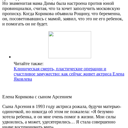
Но знаменитая мама Димы была настроена против юной
провинциалки, считая, что та хочет заполучить московскую
прописку. Когда Корикова объявила Рощину, что беременна,
он, посоветовавшись с мамой, заявил, что это не его ребенок,
и помогать он не будет.
Читайте также:
Клиническая смерть, пластические операции и
счастливое замужество: как сейчас живет актриса Елена
Яковлева
Елена Корикова с сыном Арсением
Сына Арсения в 1993 году актриса рожала, будучи матерью-
одиночкой, но никогда об этом не пожалела: «Я безумно
хотела ребенка, и он мне очень помог в жизни. Мои силы
удвоились, а может, удесятерились… Я стала совершенно
иначе воспринимать мир».