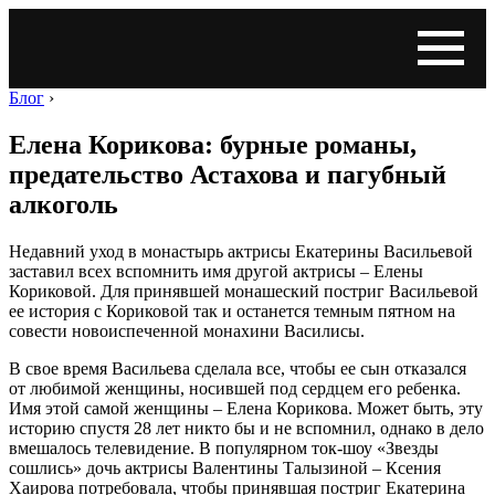
Блог
›
Елена Корикова: бурные романы,
предательство Астахова и пагубный
алкоголь
Недавний уход в монастырь актрисы Екатерины Васильевой
заставил всех вспомнить имя другой актрисы – Елены
Кориковой. Для принявшей монашеский постриг Васильевой
ее история с Кориковой так и останется темным пятном на
совести новоиспеченной монахини Василисы.
В свое время Васильева сделала все, чтобы ее сын отказался
от любимой женщины, носившей под сердцем его ребенка.
Имя этой самой женщины – Елена Корикова. Может быть, эту
историю спустя 28 лет никто бы и не вспомнил, однако в дело
вмешалось телевидение. В популярном ток-шоу «Звезды
сошлись» дочь актрисы Валентины Талызиной – Ксения
Хаирова потребовала, чтобы принявшая постриг Екатерина