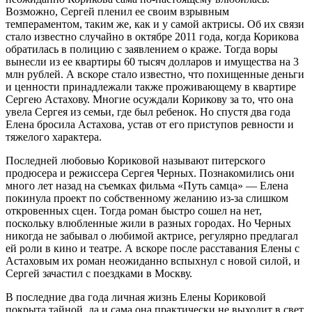
Возможно, Сергей пленил ее своим взрывным
темпераментом, таким же, как и у самой актрисы. Об их связи
стало известно случайно в октябре 2011 года, когда Корикова
обратилась в полицию с заявлением о краже. Тогда воры
вынесли из ее квартиры 60 тысяч долларов и имущества на 3
млн рублей. А вскоре стало известно, что похищенные деньги
и ценности принадлежали также проживающему в квартире
Сергею Астахову. Многие осуждали Корикову за то, что она
увела Сергея из семьи, где был ребенок. Но спустя два года
Елена бросила Астахова, устав от его приступов ревности и
тяжелого характера.
Последней любовью Кориковой называют питерского
продюсера и режиссера Сергея Черных. Познакомились они
много лет назад на съемках фильма «Путь самца» — Елена
покинула проект по собственному желанию из-за слишком
откровенных сцен. Тогда роман быстро сошел на нет,
поскольку влюбленные жили в разных городах. Но Черных
никогда не забывал о любимой актрисе, регулярно предлагал
ей роли в кино и театре. А вскоре после расставания Елены с
Астаховым их роман неожиданно вспыхнул с новой силой, и
Сергей зачастил с поездками в Москву.
В последние два года личная жизнь Елены Кориковой
покрыта тайной, да и сама она практически не выходит в свет.