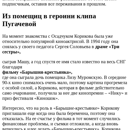
подписчикам, оставив все переживания в прошлом.
Из помещиц в героини клипа
Пугачевой
На момент знакомства с Осадчуком Корикова была уже
относительно популярной киноактрисой. В 1994 году она
снялась у своего педагога Сергея Соловьева в
драме «Три
сестры»,
сыграв Машу, а год спустя ее имя стало известно на весь СНГ
благодаря
фильму «Барышня-крестьянка»,
где она сыграла дочь помещика Лизу Муромскую. В середине
90-х кино снималось очень мало, поэтому картина прогремела
с особой силой, а Корикова, которая в фильме действительно
само очарование, получила за нее две кинопремии – «Нику» и
приз фестиваля «Киношок».
Интересно, что на роль в «Барышне-крестьянке» Корикову
приглашали еще когда она была беременна, поэтому она
отказалась. На ее счастье у фильма в тот момент случились
финансовые проблемы, и съемки отложили, а когда вновь
вернулись к идее делать «Барышню-крестьянку», Корикова