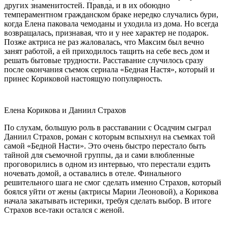
других знаменитостей. Правда, и в их обоюдно
темпераментном гражданском браке нередко случались бури,
когда Елена паковала чемоданы и уходила из дома. Но всегда
возвращалась, признавая, что и у нее характер не подарок.
Позже актриса не раз жаловалась, что Максим был вечно
занят работой, а ей приходилось тащить на себе весь дом и
решать бытовые трудности. Расставание случилось сразу
после окончания съемок сериала «Бедная Настя», который и
принес Кориковой настоящую популярность.
Елена Корикова и Даниил Страхов
По слухам, большую роль в расставании с Осадчим сыграл
Даниил Страхов, роман с которым вспыхнул на съемках той
самой «Бедной Насти». Это очень быстро перестало быть
тайной для съемочной группы, да и сами влюбленные
проговорились в одном из интервью, что перестали ездить
ночевать домой, а оставались в отеле. Финального
решительного шага не смог сделать именно Страхов, который
боялся уйти от жены (актрисы Марии Леоновой), а Корикова
начала закатывать истерики, требуя сделать выбор. В итоге
Страхов все-таки остался с женой.