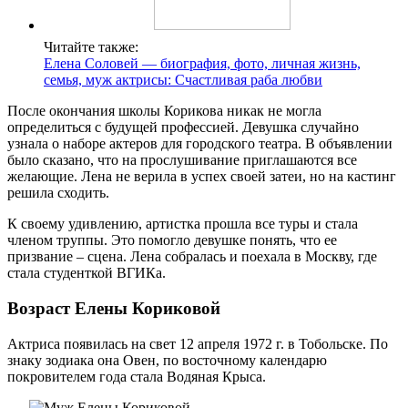
Читайте также:
Елена Соловей — биография, фото, личная жизнь,
семья, муж актрисы: Счастливая раба любви
После окончания школы Корикова никак не могла
определиться с будущей профессией. Девушка случайно
узнала о наборе актеров для городского театра. В объявлении
было сказано, что на прослушивание приглашаются все
желающие. Лена не верила в успех своей затеи, но на кастинг
решила сходить.
К своему удивлению, артистка прошла все туры и стала
членом труппы. Это помогло девушке понять, что ее
призвание – сцена. Лена собралась и поехала в Москву, где
стала студенткой ВГИКа.
Возраст Елены Кориковой
Актриса появилась на свет 12 апреля 1972 г. в Тобольске. По
знаку зодиака она Овен, по восточному календарю
покровителем года стала Водяная Крыса.