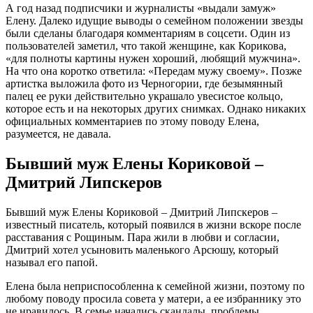
А год назад подписчики и журналисты «выдали замуж»
Елену. Далеко идущие выводы о семейном положении звезды
были сделаны благодаря комментариям в соцсети. Один из
пользователей заметил, что такой женщине, как Корикова,
«для полноты картины нужен хороший, любящий мужчина».
На что она коротко ответила: «Передам мужу своему». Позже
артистка выложила фото из Черногории, где безымянный
палец ее руки действительно украшало увесистое кольцо,
которое есть и на некоторых других снимках. Однако никаких
официальных комментариев по этому поводу Елена,
разумеется, не давала.
Бывший муж Елены Кориковой –
Дмитрий Липскеров
Бывший муж Елены Кориковой – Дмитрий Липскеров –
известный писатель, который появился в жизни вскоре после
расставания с Рощиным. Пара жили в любви и согласии,
Дмитрий хотел усыновить маленького Арсюшу, который
называл его папой.
Елена была неприспособленна к семейной жизни, поэтому по
любому поводу просила совета у матери, а ее избраннику это
не нравилось. В семье начались скандалы, проблемы