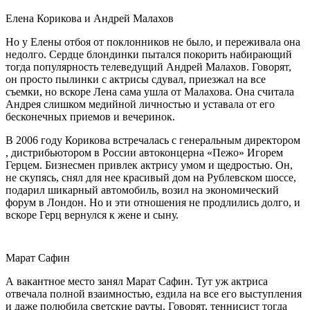
Елена Корикова и Андрей Малахов
Но у Елены отбоя от поклонников не было, и переживала она
недолго. Сердце блондинки пытался покорить набирающий
тогда популярность телеведущий Андрей Малахов. Говорят,
он просто пылинки с актрисы сдувал, приезжал на все
съемки, но вскоре Лена сама ушла от Малахова. Она считала
Андрея слишком медийной личностью и уставала от его
бесконечных приемов и вечеринок.
В 2006 году Корикова встречалась с генеральным директором
, дистрибьютором в России автоконцерна «Пежо» Игорем
Герцем. Бизнесмен привлек актрису умом и щедростью. Он,
не скупясь, снял для нее красивый дом на Рублевском шоссе,
подарил шикарный автомобиль, возил на экономический
форум в Лондон. Но и эти отношения не продлились долго, и
вскоре Герц вернулся к жене и сыну.
Марат Сафин
А вакантное место занял Марат Сафин. Тут уж актриса
отвечала полной взаимностью, ездила на все его выступления
и даже полюбила светские рауты. Говорят, теннисист тогда