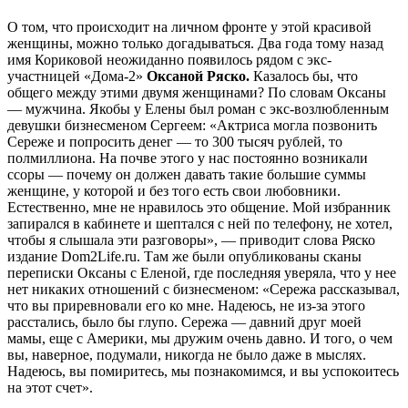
О том, что происходит на личном фронте у этой красивой
женщины, можно только догадываться. Два года тому назад
имя Кориковой неожиданно появилось рядом с экс-
участницей «Дома-2»
Оксаной Ряско.
Казалось бы, что
общего между этими двумя женщинами? По словам Оксаны
— мужчина. Якобы у Елены был роман с экс-возлюбленным
девушки бизнесменом Сергеем: «Актриса могла позвонить
Сереже и попросить денег — то 300 тысяч рублей, то
полмиллиона. На почве этого у нас постоянно возникали
ссоры — почему он должен давать такие большие суммы
женщине, у которой и без того есть свои любовники.
Естественно, мне не нравилось это общение. Мой избранник
запирался в кабинете и шептался с ней по телефону, не хотел,
чтобы я слышала эти разговоры», — приводит слова Ряско
издание Dom2Life.ru. Там же были опубликованы сканы
переписки Оксаны с Еленой, где последняя уверяла, что у нее
нет никаких отношений с бизнесменом: «Сережа рассказывал,
что вы приревновали его ко мне. Надеюсь, не из-за этого
расстались, было бы глупо. Сережа — давний друг моей
мамы, еще с Америки, мы дружим очень давно. И того, о чем
вы, наверное, подумали, никогда не было даже в мыслях.
Надеюсь, вы помиритесь, мы познакомимся, и вы успокоитесь
на этот счет».