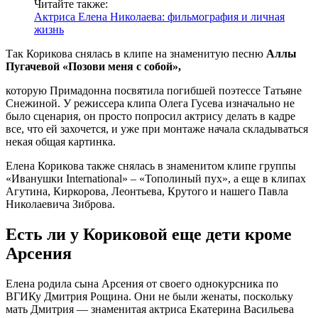
Читайте также:
Актриса Елена Николаева: фильмография и личная
жизнь
Так Корикова снялась в клипе на знаменитую песню
Аллы
Пугачевой «Позови меня с собой»,
которую Примадонна посвятила погибшей поэтессе Татьяне
Снежиной. У режиссера клипа Олега Гусева изначально не
было сценария, он просто попросил актрису делать в кадре
все, что ей захочется, и уже при монтаже начала складываться
некая общая картинка.
Елена Корикова также снялась в знаменитом клипе группы
«Иванушки International» – «Тополиный пух», а еще в клипах
Агутина, Киркорова, Леонтьева, Крутого и нашего Павла
Николаевича Зиброва.
Есть ли у Кориковой еще дети кроме
Арсения
Елена родила сына Арсения от своего однокурсника по
ВГИКу Дмитрия Рощина. Они не были женаты, поскольку
мать Дмитрия — знаменитая актриса Екатерина Васильева