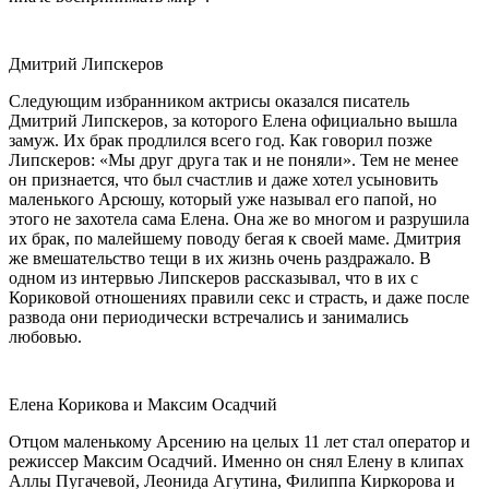
Дмитрий Липскеров
Следующим избранником актрисы оказался писатель
Дмитрий Липскеров, за которого Елена официально вышла
замуж. Их брак продлился всего год. Как говорил позже
Липскеров: «Мы друг друга так и не поняли». Тем не менее
он признается, что был счастлив и даже хотел усыновить
маленького Арсюшу, который уже называл его папой, но
этого не захотела сама Елена. Она же во многом и разрушила
их брак, по малейшему поводу бегая к своей маме. Дмитрия
же вмешательство тещи в их жизнь очень раздражало. В
одном из интервью Липскеров рассказывал, что в их с
Кориковой отношениях правили секс и страсть, и даже после
развода они периодически встречались и занимались
любовью.
Елена Корикова и Максим Осадчий
Отцом маленькому Арсению на целых 11 лет стал оператор и
режиссер Максим Осадчий. Именно он снял Елену в клипах
Аллы Пугачевой, Леонида Агутина, Филиппа Киркорова и