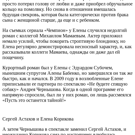
просто потерял голову от любви и даже приобрел обручальное
кольцо на помолвку. Но снова в отношения вмешалась
будущая свекровь, которая была категорически против брака
сына с женщиной старше, да еще и с ребенком.
На съемках сериала «Чемпион» у Елены случился недолгий
роман с коллегой Михаилом Мамаевым. Актер приложил
немало усилий, чтобы покорить строптивую блондинку, но
Елена регулярно демонстрировала несносный характер, и, как
рассказывали коллеги Мамаева, однажды он даже дал ей
пощечину.
Курортный роман был у Елены с Эдуардом Субочем,
нынешним супругом Алены Бабенко, но завершился он так же
быстро, как и начался. В 2009 году в возлюбленные Елене
приписывали ее партнера по спектаклю «Не будите спящую
собаку» Андрея Чернышова. Когда в одной программе его
напрямую спросили, был ли у них роман, он лишь рассмеялся
«Пусть это останется тайной!»
Сергей Астахов и Елена Корикова
А затем Чернышова в спектакле заменил Сергей Астахов, и
неожиданно Корикова сама по-настоящему влюбилась.