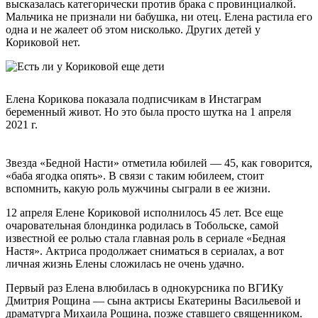
высказалась категорически против брака с провинциалкой.
Мальчика не признали ни бабушка, ни отец. Елена растила его
одна и не жалеет об этом нисколько. Других детей у
Кориковой нет.
Елена Корикова показала подписчикам в Инстаграм
беременный живот. Но это была просто шутка на 1 апреля
2021 г.
Звезда «Бедной Насти» отметила юбилей — 45, как говорится,
«баба ягодка опять». В связи с таким юбилеем, стоит
вспомнить, какую роль мужчины сыграли в ее жизни.
12 апреля Елене Кориковой исполнилось 45 лет. Все еще
очаровательная блондинка родилась в Тобольске, самой
известной ее ролью стала главная роль в сериале «Бедная
Настя». Актриса продолжает сниматься в сериалах, а вот
личная жизнь Елены сложилась не очень удачно.
Первый раз Елена влюбилась в однокурсника по ВГИКу
Дмитрия Рощина — сына актрисы Екатерины Васильевой и
драматурга Михаила Рощина, позже ставшего священником.