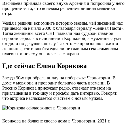
Васильева признала своего внука Арсения и попросила у него
прощение за то, что волевым решением лишила мальчика
отца.
Vesti.ua решили вспомнить историю звезды, чей звездный час
пришелся на начало 2000-х благодаря сериалу «Бедная Настя».
Тогда женщины всего СНГ плакали над судьбой главной
героини сериала в исполнении Кориковой, а мужчины с ума
сходили по девушке-ангелу. Так что же произошло в жизни
женщины, считавшейся едва ли не главным секс-символом
нулевых и почему она исчезла с экрана.
Где сейчас Елена Корикова
Звезда 90-х приобрела виллу на побережье Черногории. В
доме у моря она и проводит большую часть времени. В
Россию Корикова приезжает редко, отвечает отказом на
приглашения в ток-шоу и просьбы дать интервью. Говорят,
что актриса наслаждается счастьем с новым мужем.
Корикова на балконе своего дома в Черногории, 2021 г.