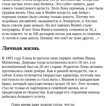
стала частью этого шоу-бизнеса. Это губит любого, даже
самого талантливого артиста. Хотя Лена скромная, у нее была
трудная жизнь. Она, как и Beatles когда-то, как бочка с
порохом, нужно было спичку только кинуть. Потому что
подобных ансамблей, оказывается, в Ливерпуле, в Англии
было совсем даже немало. Но вот именно Beatles стали
популярны. И вот Лена Ваенга поначалу сочиняла за 50, а
если повезет, то за 100 долларов песни для каких-то певичек.
А потом и сама запела. Поняла, что поет не хуже других…»
Личная жизнь
В 1995 году Елена встретила свою первую любовь Ивана
Матвиенко. Девушке тогда исполнилось всего 18 лет, а ее
возлюбленный был на 20 лет старше. Родители Лены активно
противились связи дочери. Как в ранней молодости, так и
сейчас Елена отличается твердостью характера, поэтому она
поступила по-своему и стала жить с Иваном в гражданском
браке, который просуществовал целых 16 лет. Этот человек
стал не только ее партнером в семейной жизни, но и
продюсером ее творчества. Благодаря его стараниям певица
добилась большого успеха.
Одно время даже ходили слухи, что по