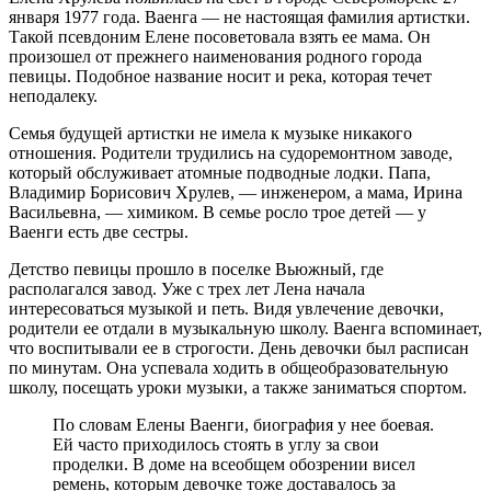
января 1977 года. Ваенга — не настоящая фамилия артистки.
Такой псевдоним Елене посоветовала взять ее мама. Он
произошел от прежнего наименования родного города
певицы. Подобное название носит и река, которая течет
неподалеку.
Семья будущей артистки не имела к музыке никакого
отношения. Родители трудились на судоремонтном заводе,
который обслуживает атомные подводные лодки. Папа,
Владимир Борисович Хрулев, — инженером, а мама, Ирина
Васильевна, — химиком. В семье росло трое детей — у
Ваенги есть две сестры.
Детство певицы прошло в поселке Вьюжный, где
располагался завод. Уже с трех лет Лена начала
интересоваться музыкой и петь. Видя увлечение девочки,
родители ее отдали в музыкальную школу. Ваенга вспоминает,
что воспитывали ее в строгости. День девочки был расписан
по минутам. Она успевала ходить в общеобразовательную
школу, посещать уроки музыки, а также заниматься спортом.
По словам Елены Ваенги, биография у нее боевая.
Ей часто приходилось стоять в углу за свои
проделки. В доме на всеобщем обозрении висел
ремень, которым девочке тоже доставалось за