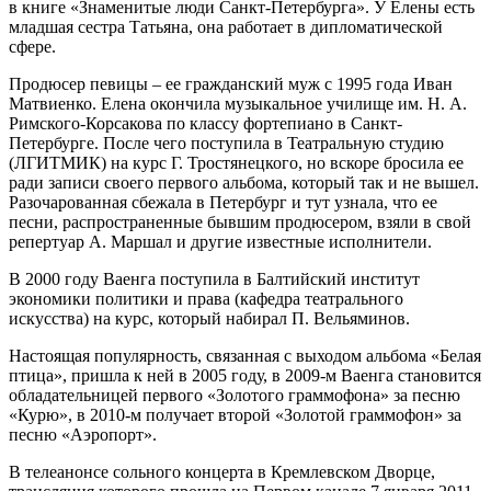
в книге «Знаменитые люди Санкт-Петербурга». У Елены есть
младшая сестра Татьяна, она работает в дипломатической
сфере.
Продюсер певицы – ее гражданский муж с 1995 года Иван
Матвиенко. Елена окончила музыкальное училище им. Н. А.
Римского-Корсакова по классу фортепиано в Санкт-
Петербурге. После чего поступила в Театральную студию
(ЛГИТМИК) на курс Г. Тростянецкого, но вскоре бросила ее
ради записи своего первого альбома, который так и не вышел.
Разочарованная сбежала в Петербург и тут узнала, что ее
песни, распространенные бывшим продюсером, взяли в свой
репертуар А. Маршал и другие известные исполнители.
В 2000 году Ваенга поступила в Балтийский институт
экономики политики и права (кафедра театрального
искусства) на курс, который набирал П. Вельяминов.
Настоящая популярность, связанная с выходом альбома «Белая
птица», пришла к ней в 2005 году, в 2009-м Ваенга становится
обладательницей первого «Золотого граммофона» за песню
«Курю», в 2010-м получает второй «Золотой граммофон» за
песню «Аэропорт».
В телеанонсе сольного концерта в Кремлевском Дворце,