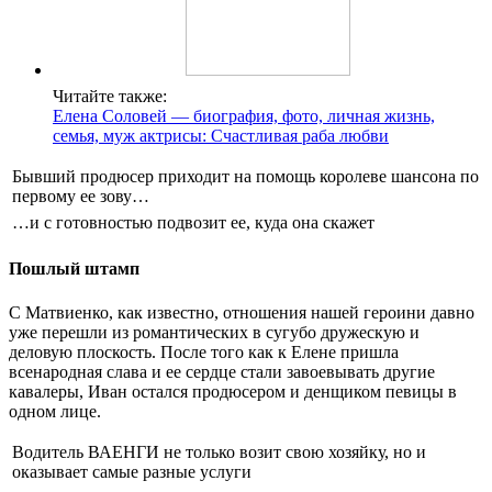
Читайте также:
Елена Соловей — биография, фото, личная жизнь,
семья, муж актрисы: Счастливая раба любви
Бывший продюсер приходит на помощь королеве шансона по
первому ее зову…
…и с готовностью подвозит ее, куда она скажет
Пошлый штамп
С Матвиенко, как известно, отношения нашей героини давно
уже перешли из романтических в сугубо дружескую и
деловую плоскость. После того как к Елене пришла
всенародная слава и ее сердце стали завоевывать другие
кавалеры, Иван остался продюсером и денщиком певицы в
одном лице.
Водитель ВАЕНГИ не только возит свою хозяйку, но и
оказывает самые разные услуги