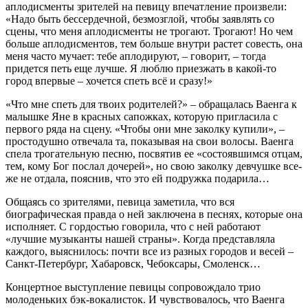
аплодисменты зрителей на певицу впечатление произвели:
«Надо быть бессердечной, безмозглой, чтобы заявлять со
сцены, что меня аплодисменты не трогают. Трогают! Но чем
больше аплодисментов, тем больше внутри растет совесть, она
меня часто мучает: тебе аплодируют, – говорит, – тогда
придется петь еще лучше. Я люблю приезжать в какой-то
город впервые – хочется спеть всё и сразу!»
«Что мне спеть для твоих родителей?» – обращалась Ваенга к
малышке Яне в красных сапожках, которую пригласила с
первого ряда на сцену. «Чтобы они мне заколку купили», –
простодушно отвечала та, показывая на свои волосы. Ваенга
спела трогательную песню, посвятив ее «состоявшимся отцам,
тем, кому Бог послал дочерей», но свою заколку девчушке все-
же не отдала, пояснив, что это ей подружка подарила…
Общаясь со зрителями, певица заметила, что вся
биографическая правда о ней заключена в песнях, которые она
исполняет. С гордостью говорила, что с ней работают
«лучшие музыканты нашей страны». Когда представляла
каждого, выяснилось: почти все из разных городов и весей –
Санкт-Петербург, Хабаровск, Чебоксары, Смоленск…
Концертное выступление певицы сопровождало трио
молоденьких бэк-вокалисток. И чувствовалось, что Ваенга