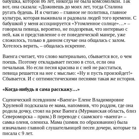
бабушка, которой 86 лет, никогда не была комсомолкой. Так
вот, она сказала: «Доживешь до моих лет, тогда Сталина
ругать будешь. И я считаю – главное не политика, главное
культура, которая выживала и радовала людей того времени. С
бабушкой у меня ассоциируется «Утомленное солнце»…» –
говорила певица, вероятно, не подозревая, что интервью с
ней, как и представление о ее поведенческой манере, уже
сложилось, только в данном случае она общалась с залом.
Хотелось верить, – общалась искренне.
Ваенга считает, что слово материально, сбывается все, о чем
поешь. Поэтому откладывает песню в стол, если она
печальная. Но если песня красива и с ней не расстаться,
певица решается на нее с мыслью: «Ну и пусть произойдет!»
Сбывается. И с оптимистическими песнями такая же история.
«Когда-нибудь я сама расскажу…»
Сценический псевдоним «Ваенга» Елене Владимировне
Хрулевой подсказала ее мама, напомнив, что роддом, где она
родила дочку, стоял на реке Ваенга (Мурманская область, близ
Североморска – прим.) В переводе с саамского «ваенга» –
самка оленя, олениха. Мама (химик по образованию) была
изначально главной слушательницей песен дочери, которые та
писала с 9 лет.