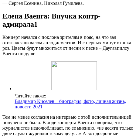
— Сергея Есенина, Николая Гумилева.
Елена Ваенга: Внучка контр-
адмирала1
Концерт начался с поклона зрителям в пояс, на что зал
отозвался шквалом аплодисментов. И с первых минут охапка
роз. Цветы будут множиться от песни к песне – Даугавпилсу
Ваенга по душе.
Читайте также:
Владимир Киселев – биография, фото, личная жизнь,
новости 2021
Тем не менее согласия на интервью с этой исполнительницей
получено не было. В ходе концерта Ваенга говорила, что
журналистов недолюбливает, по ее мнению, «из десяти только
двое служат журналистскому делу…» А вот досрочные