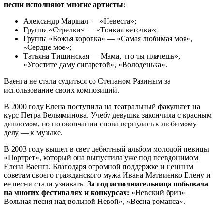
песни исполняют многие артисты:
Александр Маршал — «Невеста»;
Группа «Стрелки» — «Тонкая веточка»;
Группа «Божья коровка» — «Самая любимая моя»,
«Сердце мое»;
Татьяна Тишинская — Мама, что ты плачешь»,
«Угостите даму сигаретой», «Володенька».
Ваенга не стала судиться со Степаном Разиным за
использование своих композиций.
В 2000 году Елена поступила на театральный факультет на
курс Петра Вельяминова. Учебу девушка закончила с красным
дипломом, но по окончании снова вернулась к любимому
делу — к музыке.
В 2003 году вышел в свет дебютный альбом молодой певицы
«Портрет», который она выпустила уже под псевдонимом
Елена Ваенга. Благодаря огромной поддержке и ценным
советам своего гражданского мужа Ивана Матвиенко Елену и
ее песни стали узнавать.
За год исполнительница побывала
на многих фестивалях и конкурсах:
«Невский бриз»,
Вольная песня над вольной Невой», «Весна романса».