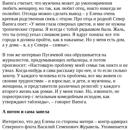
Ваенга считает, что мужчина может до умопомрачения
любить женщину, но так, как любит отец, никто никогда не
полюбит. Отсюда можно сделать вывод – у Елены очень
крепкая родственная связь с отцом. Про отца и родной Север
Ваенга поет: «У меня глаза северных цветов, и мне не нужны
тропические страны. Я всегда с тобой рядышком была. Жаль,
что ты (отец) уехал слишком рано. Я вдруг поняла: все эти
города я должна пройти, как в наказанье. Но у меня есть дом,
а у дома – я, а у Севера – сиянье».
В том же интервью Пугачевой она обрушивается на
журналистов, придумывающих небылицы, и потом
произносит: «Настоящую проблему моей семьи так никто и не
узнал. Когда-нибудь я сама расскажу про нее, и то если сильно
захочу. У каждого человека есть проблема, все мы живем со
своими трудностями – и взрослые, и дети, и мужчины, и
женщины, и представители различных религий: у каждого
второго жизнь как роман. И у меня тоже. Но, извините, не
порнотриллер с летальным комедийным исходом, как
утверждают таблоиды», – говорит Ваенга.
А потом и сама запела
Интересно, что дед Елены со стороны матери – контр-адмирал
Северного флота Василий Семенович Журавель. Упоминается