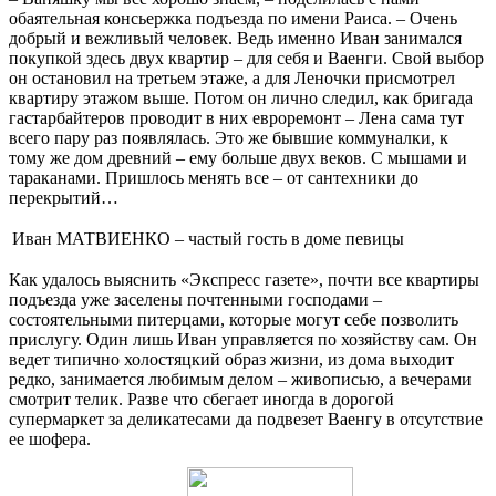
обаятельная консьержка подъезда по имени Раиса. – Очень
добрый и вежливый человек. Ведь именно Иван занимался
покупкой здесь двух квартир – для себя и Ваенги. Свой выбор
он остановил на третьем этаже, а для Леночки присмотрел
квартиру этажом выше. Потом он лично следил, как бригада
гастарбайтеров проводит в них евроремонт – Лена сама тут
всего пару раз появлялась. Это же бывшие коммуналки, к
тому же дом древний – ему больше двух веков. С мышами и
тараканами. Пришлось менять все – от сантехники до
перекрытий…
Иван МАТВИЕНКО – частый гость в доме певицы
Как удалось выяснить «Экспресс газете», почти все квартиры
подъезда уже заселены почтенными господами –
состоятельными питерцами, которые могут себе позволить
прислугу. Один лишь Иван управляется по хозяйству сам. Он
ведет типично холостяцкий образ жизни, из дома выходит
редко, занимается любимым делом – живописью, а вечерами
смотрит телик. Разве что сбегает иногда в дорогой
супермаркет за деликатесами да подвезет Ваенгу в отсутствие
ее шофера.