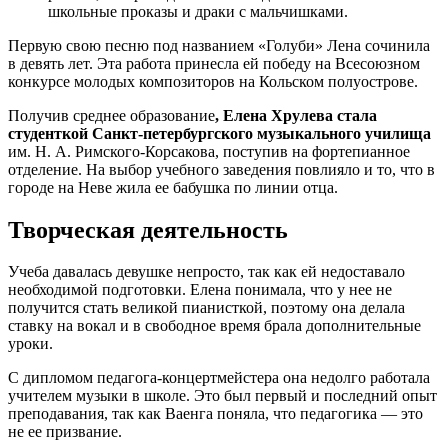
школьные проказы и драки с мальчишками.
Первую свою песню под названием «Голуби» Лена сочинила
в девять лет. Эта работа принесла ей победу на Всесоюзном
конкурсе молодых композиторов на Кольском полуострове.
Получив среднее образование
, Елена Хрулева стала
студенткой Санкт-петербургского музыкального училища
им. Н. А. Римского-Корсакова, поступив на фортепианное
отделение. На выбор учебного заведения повлияло и то, что в
городе на Неве жила ее бабушка по линии отца.
Творческая деятельность
Учеба давалась девушке непросто, так как ей недоставало
необходимой подготовки. Елена понимала, что у нее не
получится стать великой пианисткой, поэтому она делала
ставку на вокал и в свободное время брала дополнительные
уроки.
С дипломом педагога-концертмейстера она недолго работала
учителем музыки в школе. Это был первый и последний опыт
преподавания, так как Ваенга поняла, что педагогика — это
не ее призвание.