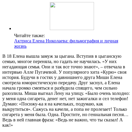
Читайте также:
Актриса Елена Николаева: фильмография и личная
жизнь
В 18 Елена вышла замуж за цыгана. Вступив в цыганскую
семью, многое переняла, но гадать не научилась. «У них
негадающая семья. Они и так все точно знают», – отвечала в
интервью Алле Пугачевой. У популярного хита «Курю» своя
история. Будучи в гостях у давнишнего друга Миши Елена
смотрела юмористическую передачу. Друг заснул, а Елена
начала громко смеяться и разбудила спящего, чем сильно
разозлила. Миша выгнал Лену на улицу. «Было очень холодно:
у меня одна сигарета, денег нет, нет зажигалки и сел телефон!
Думаю: «Посижу-ка я на качельках, подумаю, как
выкрутиться». Сажусь на качели, а попа не пролезает! Только
сигарета у меня была. Одна. Простите, но гениальная песня…
Ведь в ней главная фраза: «Ведь не важно, что ты сказал! А
как!»