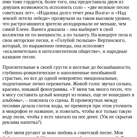
ими тоже гордится, более того, она предоставила двум из
девушек возможность исполнить соло – «две великие песни
советских лет». «Издалека долго течет река Волга» и «Над
землей летели лебеди» прозвучали на таком высоком уровне,
что растрогавшиеся зрители аплодировали не меньше, чем
самой Елене. Ваенга доказала – она выбирает в свой
коллектив не по внешности, а по таланту. На концерте пела и
свои авторские песни, и «Голубой тюльпан» Вертинского,
который, по выражению певицы, она исполняет
«исключительно в интеллигентном обществе», и народные
казацкие песни.
Пронзительные в своей грусти и веселые до бесшабашности,
глубинно-романтические и наполненные неизбывной
страстью, но все до одной невероятно эмоциональные,
подпитанные лично пережитым. Живой голос звучал сильно,
красиво, никакой фонограммы. «У меня так много песен, что
я могу составить целый концерт из новых, еще не вошедших в
альбомы», – поясняла со сцены. В промежутках между
песнями делала глоток воды, не преминув при этом уточнить
в микрофон ее название, и пожелать, чтобы все только такую
воду пили, чтобы у всех хватало на нее денег. (Уж не скрытая
реклама напитка?)
«Вот меня ругают за мою любовь к советской песне. Моя