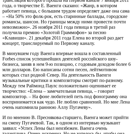
трансляция которого прошла на Первом канале 7 января 2011
года, о творчестве Е. Ваенги сказано: «Жанр, в котором
работает певица, с большим трудом определяет даже она сама
– «На 50% это фолк-рок, есть старинные баллады, городские
романсы, шансон. Но границы между ними провести почти
невозможно». 26 ноября 2011 года певица в третий раз
получила премию «Золотой Граммофон» за песню
«Клавиши». 21 декабря 2011 года Елена во второй раз дает
концерт, транслируемый по Первому каналу.
В минувшем году Ваенга впервые вошла в составленный
Forbes список успешнейших деятелей российского шоу-
бизнеса, заняв в нем 9-ю позицию, с годовым доходом более 6
млн долларов. Ею написаны сотни песен, лейтмотивом
которых стал родной Север. На деятельность Ваенги
музыкальные критики и композиторы смотрят по-разному.
Между тем Раймонд Паулс положительно оценивает ее
творчество: «Елена – замечательная певица, – говорит
композитор. – На фоне любителей петь под фонограмму она
воспринимается как чудо. Не люблю сравнений. Но мне Лена
очень напомнила раннюю Аллу Пугачеву».
И по мнению В. Преснякова-старшего, Ваенга может прийти
на смену Пугачевой. Так, в одном из интервью музыкант
заявил: «Успех Лены был неизбежен. Ваенга очень
талантлива. Очень искренна. Но не хотелось бы, чтобы она