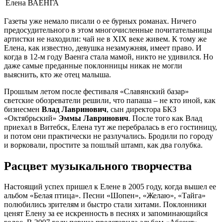
Елена ВАЕНГА
Газеты уже немало писали о ее бурных романах. Ничего
предосудительного в этом многочисленные почитательницы
артистки не находили: чай не в XIX веке живем. К тому же
Елена, как известно, девушка незамужняя, имеет право. И
когда в 12-м году Ваенга стала мамой, никто не удивился. Но
даже самые преданные поклонницы никак не могли
выяснить, кто же отец малыша.
Прошлым летом после фестиваля «Славянский базар»
светские обозреватели решили, что папаша – не кто иной, как
бизнесмен
Влад Лавринович
, сын директора БКЗ
«Октябрьский»
Эммы Лавринович
. После того как Влад
приехал в Витебск, Елена тут же перебралась в его гостиницу,
и потом они практически не разлучались. Бродили по городу
и ворковали, простите за пошлый штамп, как два голубка.
Расцвет музыкального творчества
Настоящий успех пришел к Елене в 2005 году, когда вышел ее
альбом «Белая птица». Песни «Шопен», «Желаю», «Тайга»
полюбились зрителям и быстро стали хитами. Поклонники
ценят Елену за ее искренность в песнях и запоминающийся