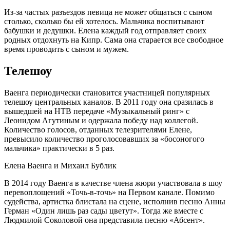
Из-за частых разъездов певица не может общаться с сыном
столько, сколько бы ей хотелось. Мальчика воспитывают
бабушки и дедушки. Елена каждый год отправляет своих
родных отдохнуть на Кипр. Сама она старается все свободное
время проводить с сыном и мужем.
Телешоу
Ваенга периодически становится участницей популярных
телешоу центральных каналов. В 2011 году она сразилась в
вышедшей на НТВ передаче «Музыкальный ринг» с
Леонидом Агутиным и одержала победу над коллегой.
Количество голосов, отданных телезрителями Елене,
превысило количество проголосовавших за «босоногого
мальчика» практически в 5 раз.
Елена Ваенга и Михаил Бублик
В 2014 году Ваенга в качестве члена жюри участвовала в шоу
перевоплощений «Точь-в-точь» на Первом канале. Помимо
судейства, артистка блистала на сцене, исполнив песню Анны
Герман «Один лишь раз сады цветут». Тогда же вместе с
Людмилой Соколовой она представила песню «Абсент».