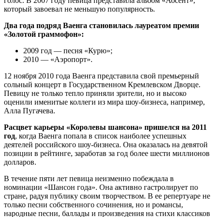
голос. В 2007 году певица представила альбом «Абсент»,
который завоевал не меньшую популярность.
Два года подряд Ваенга становилась лауреатом премии
«Золотой граммофон»:
2009 год — песня «Курю»;
2010 — «Аэропорт».
12 ноября 2010 года Ваенга представила свой премьерный
сольный концерт в Государственном Кремлевском Дворце.
Певицу не только тепло приняли зрители, но и высоко
оценили именитые коллеги из мира шоу-бизнеса, например,
Алла Пугачева.
Расцвет карьеры «Королевы шансона» пришелся на 2011
год
, когда Ваенга попала в список наиболее успешных
деятелей российского шоу-бизнеса. Она оказалась на девятой
позиции в рейтинге, заработав за год более шести миллионов
долларов.
В течение пяти лет певица неизменно побеждала в
номинации «Шансон года». Она активно гастролирует по
стране, радуя публику своим творчеством. В ее репертуаре не
только песни собственного сочинения, но и романсы,
народные песни, баллады и произведения на стихи классиков