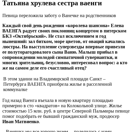
Татьяна хрулева сестра ваенги
Певица переложила заботу о Ванечке на родственников
Каждый свой день рождения «королева шансона» Елена
ВАЕНГА радует своих поклонниц концертом в питерском
БКЗ «Октябрьский». Не стал исключением и год
нынешний: зал битком, море цветов, от оваций качались
люстры. На выступление суперзвезды впервые привезли
ее полуторагодовалого сына Ваню. Малыш прибыл в
сопровождении молодой симпатичной гувернантки, и
многих зрительниц, безусловно, интересовал вопрос: а кто
же на самом деле его счастливый отец?
В этом здании на Владимирской площади Санкт –
Петербурга ВАЕНГА приобрела жилье в расселенной
коммуналке
Год назад Ваенга въехала в новую квартиру площадью
примерно в сто «квадратов» на Колокольной улице. Жилье
стоимостью 15 млн. руб. в центре Северной Пальмиры певице
помог подобрать ее бывший гражданский муж, продюсер
Иван Матвиенко
.
– Ваняшку мы все хорошо знаем, – поделилась с нами