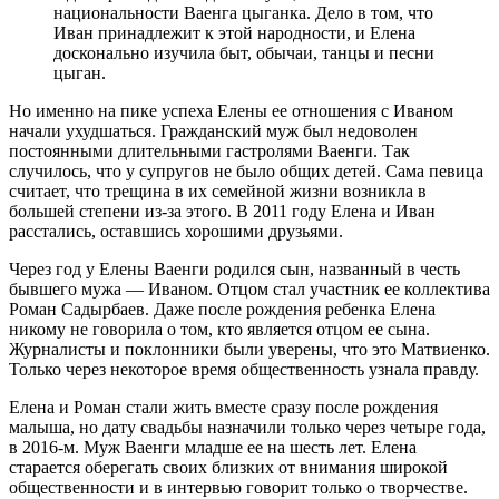
национальности Ваенга цыганка. Дело в том, что
Иван принадлежит к этой народности, и Елена
досконально изучила быт, обычаи, танцы и песни
цыган.
Но именно на пике успеха Елены ее отношения с Иваном
начали ухудшаться. Гражданский муж был недоволен
постоянными длительными гастролями Ваенги. Так
случилось, что у супругов не было общих детей. Сама певица
считает, что трещина в их семейной жизни возникла в
большей степени из-за этого. В 2011 году Елена и Иван
расстались, оставшись хорошими друзьями.
Через год у Елены Ваенги родился сын, названный в честь
бывшего мужа — Иваном. Отцом стал участник ее коллектива
Роман Садырбаев. Даже после рождения ребенка Елена
никому не говорила о том, кто является отцом ее сына.
Журналисты и поклонники были уверены, что это Матвиенко.
Только через некоторое время общественность узнала правду.
Елена и Роман стали жить вместе сразу после рождения
малыша, но дату свадьбы назначили только через четыре года,
в 2016-м. Муж Ваенги младше ее на шесть лет. Елена
старается оберегать своих близких от внимания широкой
общественности и в интервью говорит только о творчестве.