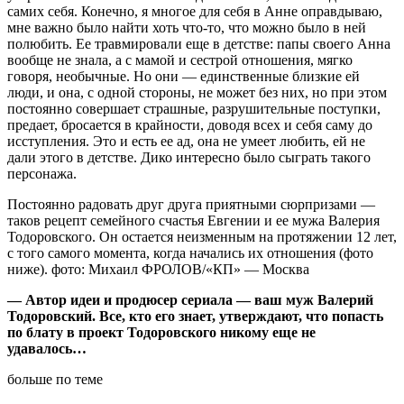
самих себя. Конечно, я многое для себя в Анне оправдываю,
мне важно было найти хоть что-то, что можно было в ней
полюбить. Ее травмировали еще в детстве: папы своего Анна
вообще не знала, а с мамой и сестрой отношения, мягко
говоря, необычные. Но они — единственные близкие ей
люди, и она, с одной стороны, не может без них, но при этом
постоянно совершает страшные, разрушительные поступки,
предает, бросается в крайности, доводя всех и себя саму до
исступления. Это и есть ее ад, она не умеет любить, ей не
дали этого в детстве. Дико интересно было сыграть такого
персонажа.
Постоянно радовать друг друга приятными сюрпризами —
таков рецепт семейного счастья Евгении и ее мужа Валерия
Тодоровского. Он остается неизменным на протяжении 12 лет,
с того самого момента, когда начались их отношения (фото
ниже). фото: Михаил ФРОЛОВ/«КП» — Москва
— Автор идеи и продюсер сериала — ваш муж Валерий
Тодоровский. Все, кто его знает, утверждают, что попасть
по блату в проект Тодоровского никому еще не
удавалось…
больше по теме