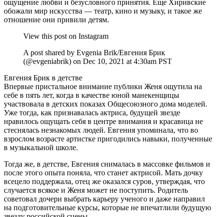
ощущение любви и безусловного принятия. Еще Хиривские
обожали мир искусства — театр, кино и музыку, и такое же
отношение они привили детям.
View this post on Instagram
A post shared by Evgenia Brik/Евгения Брик
(@evgeniabrik) on Dec 10, 2021 at 4:30am PST
Евгения Брик в детстве
Впервые пристальное внимание публики Женя ощутила на
себе в пять лет, когда в качестве юной манекенщицы
участвовала в детских показах Общесоюзного дома моделей.
Уже тогда, как признавалась актриса, будущей звезде
нравилось ощущать себя в центре внимания и красавица не
стеснялась незнакомых людей. Евгения упоминала, что во
взрослом возрасте артистке пригодились навыки, полученные
в музыкальной школе.
Тогда же, в детстве, Евгения снималась в массовке фильмов и
после этого опыта поняла, что станет актрисой. Мать дочку
всецело поддержала, отец же оказался суров, утверждая, что
случается всякое и Женя может не поступить. Родитель
советовал дочери выбрать карьеру ученого и даже направил
на подготовительные курсы, которые не впечатлили будущую
звезду российской сцены.