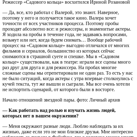
Режиссер «Садового кольца» восхитился Ириной Розановой
— Да, все, кто работал с Валерой, это знают. Наверное,
поэтому у него и получается такое кино. Валера хочет
точности от всех участников процесса. Поэтому пробы
проходят абсолютно все: и режиссеры, и знаменитые актеры.
Я ходила на пробы в течение года, не задаваясь вопросами,
возьмут или нет, когда будем снимать… Вообще рабочий
процесс на «Садовом кольце» выгодно отличался от многих
фильмов и сериалов, большинство из которых сейчас
снимаются в страшной суете и спешке. Мы в «Садовом
кольце» существовали, как в театре: играли все сцены много
раз друг для друга и для режиссера. На пробах многие
сложные сцены мы отрепетировали не один раз. То есть у нас
не было ситуаций, когда актеры с утра впервые столкнулись с
кучей текста, тут же вышли и сыграли. Мы все очень хотели
не испортить сценарий, от которого были в восторге.
Начало отношений звездной пары. фото: Личный архив
— Как работать над ролью и изучать жизнь людей,
которых нет в вашем окружении?
— Меня окружают разные люди. Люблю наблюдать за их
жизнью, даже если это не мои близкие друзья. Мне интересно