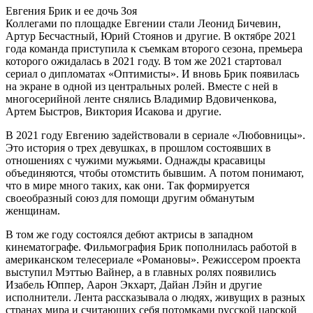
Евгения Брик и ее дочь Зоя
Коллегами по площадке Евгении стали Леонид Бичевин,
Артур Бесчастный, Юрий Стоянов и другие. В октябре 2021
года команда приступила к съемкам второго сезона, премьера
которого ожидалась в 2021 году. В том же 2021 стартовал
сериал о дипломатах «Оптимисты». И вновь Брик появилась
на экране в одной из центральных ролей. Вместе с ней в
многосерийной ленте снялись Владимир Вдовиченкова,
Артем Быстров, Виктория Исакова и другие.
В 2021 году Евгению задействовали в сериале «Любовницы».
Это история о трех девушках, в прошлом состоявших в
отношениях с чужими мужьями. Однажды красавицы
объединяются, чтобы отомстить бывшим. А потом понимают,
что в мире много таких, как они. Так формируется
своеобразный союз для помощи другим обманутым
женщинам.
В том же году состоялся дебют актрисы в западном
кинематографе. Фильмография Брик пополнилась работой в
американском телесериале «Романовы». Режиссером проекта
выступил Мэттью Вайнер, а в главных ролях появились
Изабель Юппер, Аарон Экхарт, Дайан Лэйн и другие
исполнители. Лента рассказывала о людях, живущих в разных
странах мира и считающих себя потомками русской царской