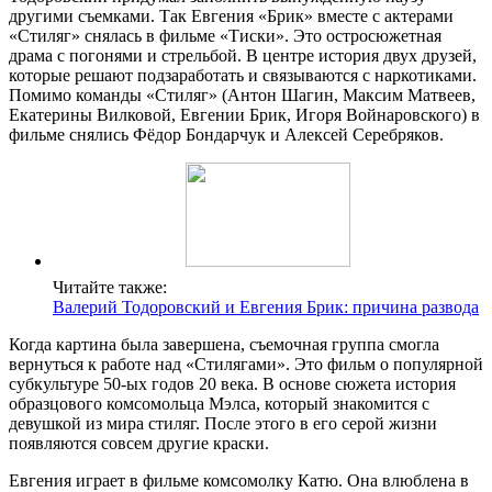
другими съемками. Так Евгения «Брик» вместе с актерами
«Стиляг» снялась в фильме «Тиски». Это остросюжетная
драма с погонями и стрельбой. В центре история двух друзей,
которые решают подзаработать и связываются с наркотиками.
Помимо команды «Стиляг» (Антон Шагин, Максим Матвеев,
Екатерины Вилковой, Евгении Брик, Игоря Войнаровского) в
фильме снялись Фёдор Бондарчук и Алексей Серебряков.
Читайте также:
Валерий Тодоровский и Евгения Брик: причина развода
Когда картина была завершена, съемочная группа смогла
вернуться к работе над «Стилягами». Это фильм о популярной
субкультуре 50-ых годов 20 века. В основе сюжета история
образцового комсомольца Мэлса, который знакомится с
девушкой из мира стиляг. После этого в его серой жизни
появляются совсем другие краски.
Евгения играет в фильме комсомолку Катю. Она влюблена в