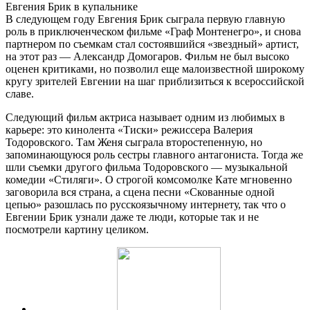
Евгения Брик в купальнике
В следующем году Евгения Брик сыграла первую главную
роль в приключенческом фильме «Граф Монтенегро», и снова
партнером по съемкам стал состоявшийся «звездный» артист,
на этот раз — Александр Домогаров. Фильм не был высоко
оценен критиками, но позволил еще малоизвестной широкому
кругу зрителей Евгении на шаг приблизиться к всероссийской
славе.
Следующий фильм актриса называет одним из любимых в
карьере: это кинолента «Тиски» режиссера Валерия
Тодоровского. Там Женя сыграла второстепенную, но
запоминающуюся роль сестры главного антагониста. Тогда же
шли съемки другого фильма Тодоровского — музыкальной
комедии «Стиляги». О строгой комсомолке Кате мгновенно
заговорила вся страна, а сцена песни «Скованные одной
цепью» разошлась по русскоязычному интернету, так что о
Евгении Брик узнали даже те люди, которые так и не
посмотрели картину целиком.