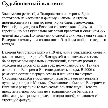
Судьбоносный кастинг
Знакомство режиссёра Тодоровского и актрисы Брик
состоялось на кастинге к фильму «Закон». Актриса
претендовала на главную роль, но не была утверждена.
Режиссёр не увидел в Евгении соответствия образу главной
героини, но был буквально очарован красотой и обаянием 22-
летней актрисы. По признанию самой Брик, когда она увидела
Валерия, «земля ушла из-под ног». Это была любовь с первого
взгляда.
Валерий был старше Брик на 19 лет, жил в счастливой семье и
воспитывал двоих детей. Для друзей и знакомых его семья
была примером идеальных отношений, поэтому роман с
молодой актрисой стал для всех неожиданностью. Тайные
отношения Валерия и Евгении длились 4 года. В 2006 г.
режиссёр оставил первую семью и женился на актрисе.
Скромная свадьба влюблённой пары была организована в
лучшем ресторане Москвы. Счастливое событие с Валерием и
Евгенией разделили только самые близкие люди. Невеста
предстала перед гостями не в традиционном белом, а в
облегающем чёрном наряде, выгодно подчёркивающем её
стройную фигуру.