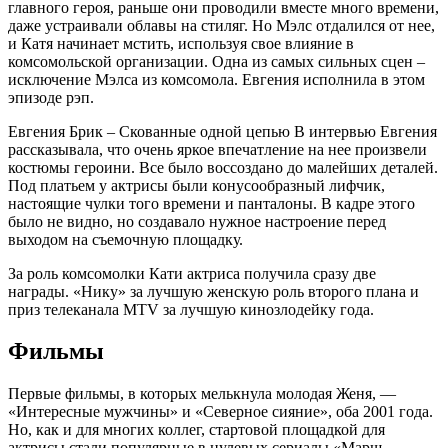
главного героя, раньше они проводили вместе много времени,
даже устраивали облавы на стиляг. Но Мэлс отдалился от нее,
и Катя начинает мстить, используя свое влияние в
комсомольской организации. Одна из самых сильных сцен –
исключение Мэлса из комсомола. Евгения исполнила в этом
эпизоде рэп.
Евгения Брик – Скованные одной цепью В интервью Евгения
рассказывала, что очень яркое впечатление на нее произвели
костюмы героини. Все было воссоздано до малейших деталей.
Под платьем у актрисы были конусообразный лифчик,
настоящие чулки того времени и панталоны. В кадре этого
было не видно, но создавало нужное настроение перед
выходом на съемочную площадку.
За роль комсомолки Кати актриса получила сразу две
награды. «Нику» за лучшую женскую роль второго плана и
приз телеканала MTV за лучшую кинозлодейку года.
Фильмы
Первые фильмы, в которых мелькнула молодая Женя, —
«Интересные мужчины» и «Северное сияние», оба 2001 года.
Но, как и для многих коллег, стартовой площадкой для
актрисы стали популярные в нулевых сериалы «Марш