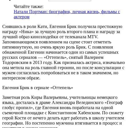
Читайте также:
Натали Портман: биография, личная жизнь, фильмы с
актером
Снявшись в роли Кати, Евгения Брик получила престижную
награду «Ника» за лучшую роль второго плана и награду за
лучший образ кинозлодейки от телеканала MTV.
Запоминающимся появлением на сцене стоит отметить
пятиминутную, но очень яркую роль Брик. С появления
обнаженной Евгении начинается один из самых успешных
русских сериалов — «Оттепель», снятый Валерием
Тодоровским в 2013 году. Как призналась актриса, изначально
она метила на роль главной героини, но после консультации с
мужем согласилась попробоваться не в таком значимом, но
интересном образе.
Евгения Брик в сериале «Оттепель»
Заметная роль Киры Валерьевны, учительницы немецкого
языка, досталась в драме Александра Велединского «Географ
глобус пропил», где Евгения вновь поработала на одной
съемочной площадке с Константином Хабенским. По сюжету
герой Кости от нечего делать идет работать в школу учителем
географии. Но постепенно мужчина втягивается в процесс и