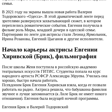
семьи.
В 2021 году на экраны вышла новая работа Валерия
Тодоровского «Одесса». В этой драматической ленте перед
зрителями развернулся захватывающий сюжет, в котором
переплелись романтические события. Евгения получила в
фильме роль Миры, младшей дочери в одесской семье.
Партнерами по ленте для актрисы стали Леонид Ярмольник,
Ирина Розанова, Евгений Цыганов и другие исполнители.
Начало карьеры актрисы Евгении
Хиривской (Брик), фильмография
После школы Женя поступила в российскую академию
театральных искусств ГИТИС. Студентка попала на курс
народного артиста РСФСР Александра Збруева. Училась она
хорошо, быстро начала работать.
Псевдоним Брик Евгения Хиривская взяла, когда ее позвали
работать на радио. Актриса решила, что бабушкина фамилия
звучнее и лучше запоминается (к Лиле Брик не имеет никого
отношения). Евгения была ведущей ночной программы.
Евгения Брик и Валерий Тодоровский