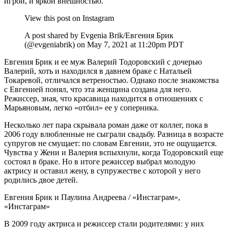
игрой, и яркой внешностью.
View this post on Instagram
A post shared by Evgenia Brik/Евгения Брик
(@evgeniabrik) on May 7, 2021 at 11:20pm PDT
Евгения Брик и ее муж Валерий Тодоровский с дочерью
Валерий, хоть и находился в давнем браке с Натальей
Токаревой, отличался ветреностью. Однако после знакомства
с Евгенией понял, что эта женщина создана для него.
Режиссер, зная, что красавица находится в отношениях с
Марьяновым, легко «отбил» ее у соперника.
Несколько лет пара скрывала роман даже от коллег, пока в
2006 году влюбленные не сыграли свадьбу. Разница в возрасте
супругов не смущает: по словам Евгении, это не ощущается.
Чувства у Жени и Валерия вспыхнули, когда Тодоровский еще
состоял в браке. Но в итоге режиссер выбрал молодую
актрису и оставил жену, в супружестве с которой у него
родились двое детей.
Евгения Брик и Паулина Андреева / «Инстаграм»,
«Инстаграм»
В 2009 году актриса и режиссер стали родителями: у них