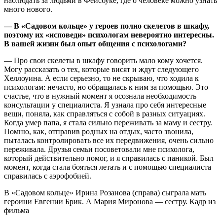
наблюдать за людьми в Фейсбуке, где о человеке можно узнать
много нового.
— В «Садовом кольце» у героев полно скелетов в шкафу,
поэтому их «исповеди» психологам невероятно интересны.
В вашей жизни был опыт общения с психологами?
— Про свои скелеты в шкафу говорить мало кому хочется.
Могу рассказать о тех, которые висят и ждут следующего
Хеллоуина. А если серьезно, то не скрываю, что ходила к
психологам: нечасто, но обращалась к ним за помощью. Это
счастье, что в нужный момент я осознала необходимость
консультации у специалиста. Я узнала про себя интересные
вещи, поняла, как справляться с собой в разных ситуациях.
Когда умер папа, я стала сильно переживать за маму и сестру.
Помню, как, отправив родных на отдых, часто звонила,
пыталась контролировать все их передвижения, очень сильно
переживала. Друзья семьи посоветовали мне психолога,
который действительно помог, и я справилась с паникой. Был
момент, когда стала бояться летать и с помощью специалиста
справилась с аэрофобией.
В «Садовом кольце» Ирина Розанова (справа) сыграла мать
героини Евгении Брик. А Мария Миронова — сестру. Кадр из
фильма