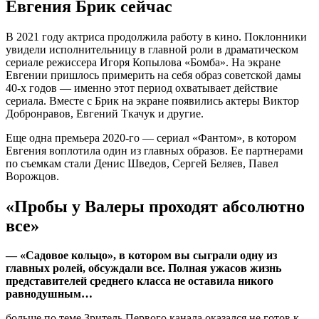
Евгения Брик сейчас
В 2021 году актриса продолжила работу в кино. Поклонники
увидели исполнительницу в главной роли в драматическом
сериале режиссера Игоря Копылова «Бомба». На экране
Евгении пришлось примерить на себя образ советской дамы
40-х годов — именно этот период охватывает действие
сериала. Вместе с Брик на экране появились актеры Виктор
Добронравов, Евгений Ткачук и другие.
Еще одна премьера 2020-го — сериал «Фантом», в котором
Евгения воплотила один из главных образов. Ее партнерами
по съемкам стали Денис Шведов, Сергей Беляев, Павел
Ворожцов.
«Пробы у Валеры проходят абсолютно
все»
— «Садовое кольцо», в котором вы сыграли одну из
главных ролей, обсуждали все. Полная ужасов жизнь
представителей среднего класса не оставила никого
равнодушным…
больше по теме Зритель Первого канала оказался не готов к