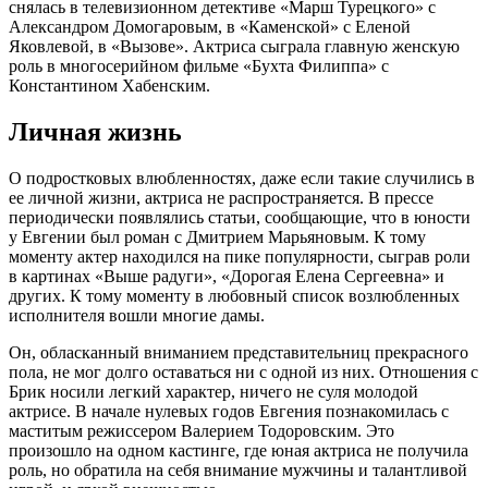
снялась в телевизионном детективе «Марш Турецкого» с
Александром Домогаровым, в «Каменской» с Еленой
Яковлевой, в «Вызове». Актриса сыграла главную женскую
роль в многосерийном фильме «Бухта Филиппа» с
Константином Хабенским.
Личная жизнь
О подростковых влюбленностях, даже если такие случились в
ее личной жизни, актриса не распространяется. В прессе
периодически появлялись статьи, сообщающие, что в юности
у Евгении был роман с Дмитрием Марьяновым. К тому
моменту актер находился на пике популярности, сыграв роли
в картинах «Выше радуги», «Дорогая Елена Сергеевна» и
других. К тому моменту в любовный список возлюбленных
исполнителя вошли многие дамы.
Он, обласканный вниманием представительниц прекрасного
пола, не мог долго оставаться ни с одной из них. Отношения с
Брик носили легкий характер, ничего не суля молодой
актрисе. В начале нулевых годов Евгения познакомилась с
маститым режиссером Валерием Тодоровским. Это
произошло на одном кастинге, где юная актриса не получила
роль, но обратила на себя внимание мужчины и талантливой