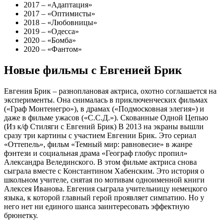
2017 – «Адаптация»
2017 – «Оптимисты»
2018 – «Любовницы»
2019 – «Одесса»
2020 – «Бомба»
2020 – «Фантом»
Новые фильмы с Евгенией Брик
Евгения Брик – разноплановая актриса, охотно соглашается на
эксперименты. Она снималась в приключенческих фильмах
(«Граф Монтенегро»), в драмах («Подмосковная элегия») и
даже в фильме ужасов («С.С.Д.»). Скованные Одной Цепью
(Из к/ф Стиляги с Евгений Брик) В 2013 на экраны вышли
сразу три картины с участием Евгении Брик. Это сериал
«Оттепель», фильм «Темный мир: равновесие» в жанре
фэнтези и социальная драма «Географ глобус пропил»
Александра Велединского. В этом фильме актриса снова
сыграла вместе с Константином Хабенским. Это история о
школьном учителе, снятая по мотивам одноименной книги
Алексея Иванова. Евгения сыграла учительницу немецкого
языка, к которой главный герой проявляет симпатию. Но у
него нет ни единого шанса заинтересовать эффектную
брюнетку.