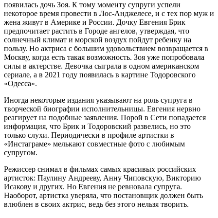
появилась дочь Зоя. К тому моменту супруги успели
некоторое время провести в Лос-Анджелесе, и с тех пор муж и
жена живут в Америке и России. Дочку Евгения Брик
предпочитает растить в Городе ангелов, утверждая, что
солнечный климат и морской воздух пойдут ребенку на
пользу. Но актриса с большим удовольствием возвращается в
Москву, когда есть такая возможность. Зоя уже попробовала
силы в актерстве. Девочка сыграла в одном американском
сериале, а в 2021 году появилась в картине Тодоровского
«Одесса».
Иногда некоторые издания указывают на роль супруга в
творческой биографии исполнительницы. Евгения нервно
реагирует на подобные заявления. Порой в Сети попадается
информация, что Брик и Тодоровский развелись, но это
только слухи. Периодически в профиле артистки в
«Инстаграме» мелькают совместные фото с любимым
супругом.
Режиссер снимал в фильмах самых красивых российских
артисток: Паулину Андрееву, Анну Чиповскую, Викторию
Исакову и других. Но Евгения не ревновала супруга.
Наоборот, артистка уверяла, что постановщик должен быть
влюблен в своих актрис, ведь без этого нельзя творить.