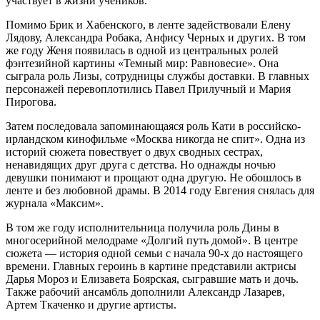
участвует в жизни учеников.
Помимо Брик и Хабенского, в ленте задействовали Елену
Лядову, Александра Робака, Анфису Черных и других. В том
же году Женя появилась в одной из центральных ролей
фэнтезийной картины «Темный мир: Равновесие». Она
сыграла роль Лизы, сотрудницы службы доставки. В главных
персонажей перевоплотились Павел Прилучный и Мария
Пирогова.
Затем последовала запоминающаяся роль Кати в российско-
ирландском кинофильме «Москва никогда не спит». Одна из
историй сюжета повествует о двух сводных сестрах,
ненавидящих друг друга с детства. Но однажды ночью
девушки понимают и прощают одна другую. Не обошлось в
ленте и без любовной драмы. В 2014 году Евгения снялась для
журнала «Максим».
В том же году исполнительница получила роль Дины в
многосерийной мелодраме «Долгий путь домой». В центре
сюжета — история одной семьи с начала 90-х до настоящего
времени. Главных героинь в картине представили актрисы
Дарья Мороз и Елизавета Боярская, сыгравшие мать и дочь.
Также рабочий ансамбль дополнили Александр Лазарев,
Артем Ткаченко и другие артисты.