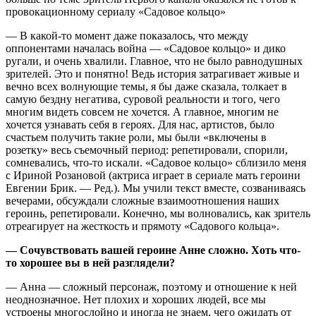
провокационному сериалу «Садовое кольцо»
— В какой-то момент даже показалось, что между
оппонентами началась война — «Садовое кольцо» и дико
ругали, и очень хвалили. Главное, что не было равнодушных
зрителей. Это и понятно! Ведь история затрагивает живые и
вечно всех волнующие темы, я бы даже сказала, толкает в
самую бездну негатива, суровой реальности и того, чего
многим видеть совсем не хочется. А главное, многим не
хочется узнавать себя в героях. Для нас, артистов, было
счастьем получить такие роли, мы были «включены в
розетку» весь съемочный период: репетировали, спорили,
сомневались, что-то искали. «Садовое кольцо» сблизило меня
с Ириной Розановой (актриса играет в сериале мать героини
Евгении Брик. — Ред.). Мы учили текст вместе, созваниваясь
вечерами, обсуждали сложные взаимоотношения наших
героинь, репетировали. Конечно, мы волновались, как зритель
отреагирует на жесткость и прямоту «Садового кольца».
— Сочувствовать вашей героине Анне сложно. Хоть что-
то хорошее вы в ней разглядели?
— Анна — сложный персонаж, поэтому и отношение к ней
неоднозначное. Нет плохих и хороших людей, все мы
устроены многослойно и иногда не знаем, чего ожидать от