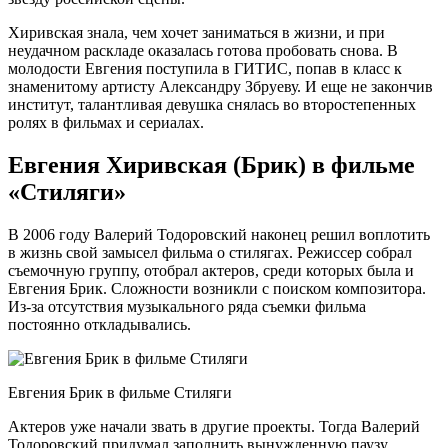
Хиривская знала, чем хочет заниматься в жизни, и при
неудачном раскладе оказалась готова пробовать снова. В
молодости Евгения поступила в ГИТИС, попав в класс к
знаменитому артисту Александру Збруеву. И еще не закончив
институт, талантливая девушка снялась во второстепенных
ролях в фильмах и сериалах.
Евгения Хиривская (Брик) в фильме
«Стиляги»
В 2006 году Валерий Тодоровский наконец решил воплотить
в жизнь свой замысел фильма о стилягах. Режиссер собрал
съемочную группу, отобрал актеров, среди которых была и
Евгения Брик. Сложности возникли с поиском композитора.
Из-за отсутствия музыкального ряда съемки фильма
постоянно откладывались.
Евгения Брик в фильме Стиляги
Актеров уже начали звать в другие проекты. Тогда Валерий
Тодоровский придумал заполнить вынужденную паузу