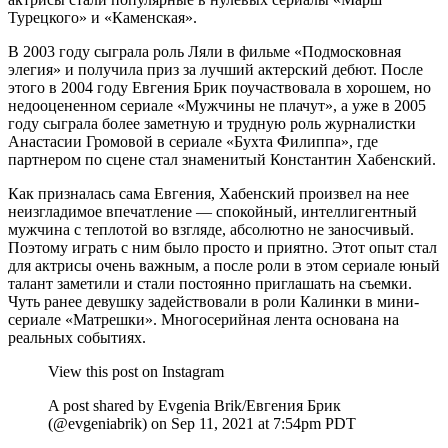
Турецкого» и «Каменская».
В 2003 году сыграла роль Ляли в фильме «Подмосковная
элегия» и получила приз за лучший актерский дебют. После
этого в 2004 году Евгения Брик поучаствовала в хорошем, но
недооцененном сериале «Мужчины не плачут», а уже в 2005
году сыграла более заметную и трудную роль журналистки
Анастасии Громовой в сериале «Бухта Филиппа», где
партнером по сцене стал знаменитый Константин Хабенский.
Как призналась сама Евгения, Хабенский произвел на нее
неизгладимое впечатление — спокойный, интеллигентный
мужчина с теплотой во взгляде, абсолютно не заносчивый.
Поэтому играть с ним было просто и приятно. Этот опыт стал
для актрисы очень важным, а после роли в этом сериале юный
талант заметили и стали постоянно приглашать на съемки.
Чуть ранее девушку задействовали в роли Калинки в мини-
сериале «Матрешки». Многосерийная лента основана на
реальных событиях.
View this post on Instagram
A post shared by Evgenia Brik/Евгения Брик
(@evgeniabrik) on Sep 11, 2021 at 7:54pm PDT