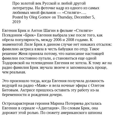
Про золотой век Русской и любой другой
литературы. На фоточке кадр из одного из самых
любимых мной фильмов — «Стиляги»….
Posted by Oleg Gornov on Thursday, December 5,
2019
Евгения Брик и Антон Шагин в фильме «Стиляги»
Псевдоним «Брик» Евгения выбрала уже после того, как
обрела популярность, между 2006 и 2008 годами. К
знаменитой Лиле Брик в данном случае нет никаких отсылок:
фамилию актриса взяла в честь бабушки по отцу. Такое
решение Женя приняла потому, что написание настоящей
фамилии постоянно путали, а становиться еще одной
Тодоровской на телевидении Евгения не хотела. К тому же на
радио фамилия Брик звучала звонче и запоминалась проще,
чем реальная.
Это произошло тогда, когда Евгения получила должность
ведущей на радио «Маяк» и вела ночные эфиры с Олегом
Битовым. Актрисе пришлось оставить эту работу из-за
беременности и рождения дочери.
Острохарактерная героиня Марина Потеряева досталась
Евгении в сериале «Адаптация». По словам Брик, она
дорожит этой ролью. По сюжету американского шпиона