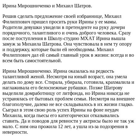
Ирина Мирошниченко и Михаил Шатров.
Решив сделать предложение своей избраннице, Михаил
Филиппович пришел просить руки Ирины у ее мамы.
Родители девушки увидели в претенденте на руку дочери
порядочного, талантливого и очень доброго человека. Сразу
после поступления в Школу-студию МХАТ Ирина вышла
замуж за Михаила Шатрова. Она чувствовала в нем ту опору
и поддержку, которые были ей необходимы. Михаил
Филиппович дал ей самый главный урок в жизни: всегда и во
всем быть самостоятельной.
Ирина Мирошниченко. Ирина оказалась на редкость
талантливой женой. Несмотря на юный возраст, она умела
делать по дому все. Стирала, убирала, готовила, крахмалила и
наглаживала его белоснежные рубашки. Позже Шатрову
выделили домработницу от литфонда, но Ирина никогда не
устранялась от бытовых проблем семьи. Несмотря на внешнее
благополучие, далеко не все складывалось в их жизни гладко.
Сыграл в этом свою роль успех Ирины на фоне неудач
Михаила, когда пьесы его категорически отказывались
ставить. Да и поводов для ревности у актрисы было не так уж
мало. С ним она прожила 12 лет, а ушла из-за подозрения в
неверности.