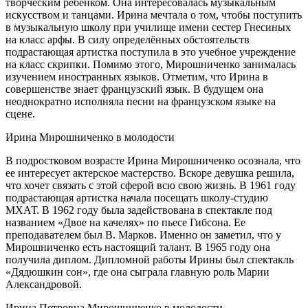
творческим ребёнком. Она интересовалась музыкальным
искусством и танцами. Ирина мечтала о том, чтобы поступить
в музыкальную школу при училище имени сестер Гнесиных
на класс арфы. В силу определённых обстоятельств
подрастающая артистка поступила в это учебное учреждение
на класс скрипки. Помимо этого, Мирошниченко занималась
изучением иностранных языков. Отметим, что Ирина в
совершенстве знает французский язык. В будущем она
неоднократно исполняла песни на французском языке на
сцене.
Ирина Мирошниченко в молодости
В подростковом возрасте Ирина Мирошниченко осознала, что
ее интересует актерское мастерство. Вскоре девушка решила,
что хочет связать с этой сферой всю свою жизнь. В 1961 году
подрастающая артистка начала посещать школу-студию
МХАТ. В 1962 году была задействована в спектакле под
названием «Двое на качелях» по пьесе Гибсона. Ее
преподавателем был В. Марков. Именно он заметил, что у
Мирошниченко есть настоящий талант. В 1965 году она
получила диплом. Дипломной работы Ирины был спектакль
«Дядюшкин сон», где она сыграла главную роль Марии
Александровой.
Ирина Петровна Мирошниченко в молодости