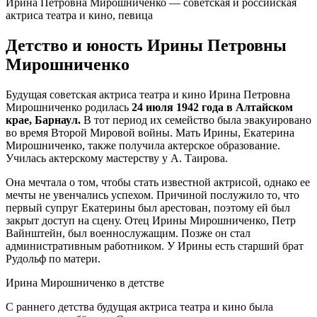
Ирина Петровна Мирошниченко — советская и российская
актриса театра и кино, певица
Детство и юность Ирины Петровны
Мирошниченко
Будущая советская актриса театра и кино Ирина Петровна
Мирошниченко родилась
24 июля 1942 года в Алтайском
крае, Барнаул.
В тот период их семейство была эвакуировано
во время Второй Мировой войны. Мать Ирины, Екатерина
Мирошниченко, также получила актерское образование.
Училась актерскому мастерству у А. Таирова.
Она мечтала о том, чтобы стать известной актрисой, однако ее
мечты не увенчались успехом. Причиной послужило то, что
первый супруг Екатерины был арестован, поэтому ей был
закрыт доступ на сцену. Отец Ирины Мирошниченко, Петр
Вайнштейн, был военнослужащим. Позже он стал
административным работником. У Ирины есть старший брат
Рудольф по матери.
Ирина Мирошниченко в детстве
С раннего детства будущая актриса театра и кино была