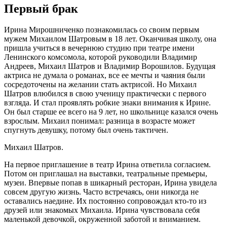
Первый брак
Ирина Мирошниченко познакомилась со своим первым
мужем Михаилом Шатровым в 18 лет. Оканчивая школу, она
пришла учиться в вечернюю студию при театре имени
Ленинского комсомола, которой руководили Владимир
Андреев, Михаил Шатров и Владимир Ворошилов. Будущая
актриса не думала о романах, все ее мечты и чаяния были
сосредоточены на желании стать актрисой. Но Михаил
Шатров влюбился в свою ученицу практически с первого
взгляда. И стал проявлять робкие знаки внимания к Ирине.
Он был старше ее всего на 9 лет, но школьнице казался очень
взрослым. Михаил понимал: разница в возрасте может
спугнуть девушку, потому был очень тактичен.
Михаил Шатров.
На первое приглашение в театр Ирина ответила согласием.
Потом он приглашал на выставки, театральные премьеры,
музеи. Впервые попав в шикарный ресторан, Ирина увидела
совсем другую жизнь. Часто встречаясь, они никогда не
оставались наедине. Их постоянно сопровождал кто-то из
друзей или знакомых Михаила. Ирина чувствовала себя
маленькой девочкой, окруженной заботой и вниманием.