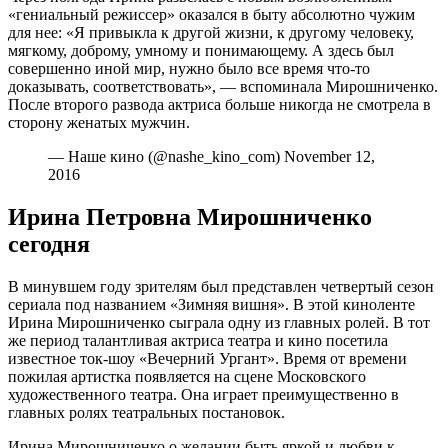
«гениальный режиссер» оказался в быту абсолютно чужим
для нее: «Я привыкла к другой жизни, к другому человеку,
мягкому, доброму, умному и понимающему. А здесь был
совершенно иной мир, нужно было все время что-то
доказывать, соответствовать», — вспоминала Мирошниченко.
После второго развода актриса больше никогда не смотрела в
сторону женатых мужчин.
— Наше кино (@nashe_kino_com) November 12,
2016
Ирина Петровна Мирошниченко
сегодня
В минувшем году зрителям был представлен четвертый сезон
сериала под названием «Зимняя вишня». В этой киноленте
Ирина Мирошниченко сыграла одну из главных ролей. В тот
же период талантливая актриса театра и кино посетила
известное ток-шоу «Вечерний Ургант». Время от времени
пожилая артистка появляется на сцене Московского
художественного театра. Она играет преимущественно в
главных ролях театральных постановок.
Ирина Мирошниченко о желании быть яркой и любви к