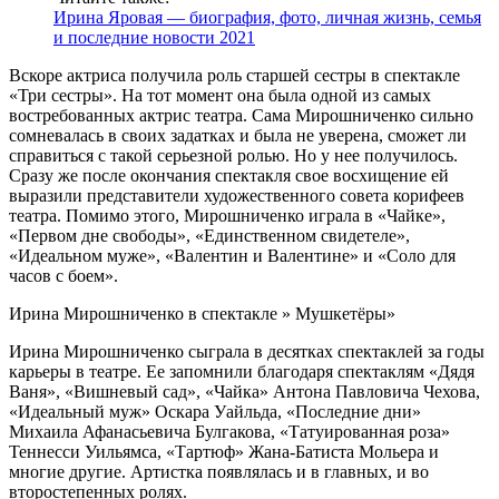
Ирина Яровая — биография, фото, личная жизнь, семья
и последние новости 2021
Вскоре актриса получила роль старшей сестры в спектакле
«Три сестры». На тот момент она была одной из самых
востребованных актрис театра. Сама Мирошниченко сильно
сомневалась в своих задатках и была не уверена, сможет ли
справиться с такой серьезной ролью. Но у нее получилось.
Сразу же после окончания спектакля свое восхищение ей
выразили представители художественного совета корифеев
театра. Помимо этого, Мирошниченко играла в «Чайке»,
«Первом дне свободы», «Единственном свидетеле»,
«Идеальном муже», «Валентин и Валентине» и «Соло для
часов с боем».
Ирина Мирошниченко в спектакле » Мушкетёры»
Ирина Мирошниченко сыграла в десятках спектаклей за годы
карьеры в театре. Ее запомнили благодаря спектаклям «Дядя
Ваня», «Вишневый сад», «Чайка» Антона Павловича Чехова,
«Идеальный муж» Оскара Уайльда, «Последние дни»
Михаила Афанасьевича Булгакова, «Татуированная роза»
Теннесси Уильямса, «Тартюф» Жана-Батиста Мольера и
многие другие. Артистка появлялась и в главных, и во
второстепенных ролях.