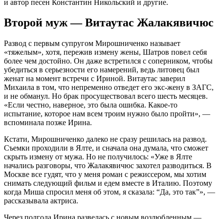
и автор песен Константин Никольский и другие.
Второй муж — Витаутас Жалакявичюс
Развод с первым супругом Мирошниченко называет
«тяжелым», хотя, пережив измену жены, Шатров повел себя
более чем достойно. Он даже встретился с соперником, чтобы
убедиться в серьезности его намерений, ведь литовец был
женат на момент встречи с Ириной. Витаутас заверил
Михаила в том, что непременно отведет его экс-жену в ЗАГС,
и не обманул. Но брак просуществовал всего шесть месяцев.
«Если честно, наверное, это была ошибка. Какое-то
испытание, которое нам всем троим нужно было пройти», —
вспоминала позже Ирина.
Кстати, Мирошниченко далеко не сразу решилась на развод.
Съемки проходили в Ялте, и сначала она думала, что сможет
скрыть измену от мужа. Но не получилось: «Уже в Ялте
начались разговоры, что Жалакявичюс захотел разводиться. В
Москве все гудят, что у меня роман с режиссером, мы хотим
снимать следующий фильм и едем вместе в Италию. Поэтому
когда Миша спросил меня об этом, я сказала: “Да, это так”», —
рассказывала актриса.
Через полгода Ирина развелась с новым возлюбленным —