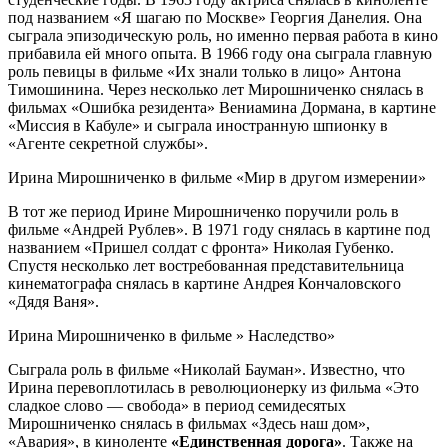
под названием «Я шагаю по Москве» Георгия Данелия. Она
сыграла эпизодическую роль, но именно первая работа в кино
прибавила ей много опыта. В 1966 году она сыграла главную
роль певицы в фильме «Их знали только в лицо» Антона
Тимошинина. Через несколько лет Мирошниченко снялась в
фильмах «Ошибка резидента» Вениамина Дормана, в картине
«Миссия в Кабуле» и сыграла иностранную шпионку в
«Агенте секретной службы».
Ирина Мирошниченко в фильме «Мир в другом измерении»
В тот же период Ирине Мирошниченко поручили роль в
фильме «Андрей Рублев». В 1971 году снялась в картине под
названием «Пришел солдат с фронта» Николая Губенко.
Спустя несколько лет востребованная представительница
кинематографа снялась в картине Андрея Кончаловского
«Дядя Ваня».
Ирина Мирошниченко в фильме » Наследство»
Сыграла роль в фильме «Николай Бауман». Известно, что
Ирина перевоплотилась в революционерку из фильма «Это
сладкое слово — свобода» в период семидесятых
Мирошниченко снялась в фильмах «Здесь наш дом»,
«Авария», в киноленте
«Единственная дорога»
. Также на