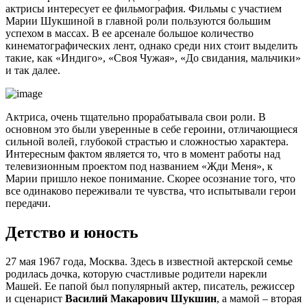
актрисы интересует ее фильмография. Фильмы с участием
Марии Шукшиной в главной роли пользуются большим
успехом в массах. В ее арсенале большое количество
кинематографических лент, однако среди них стоит выделить
такие, как «Индиго», «Своя Чужая», «До свидания, мальчики»
и так далее.
Актриса, очень тщательно прорабатывала свои роли. В
основном это были уверенные в себе героини, отличающиеся
сильной волей, глубокой страстью и сложностью характера.
Интересным фактом является то, что в момент работы над
телевизионным проектом под названием «Жди Меня», к
Марии пришло некое понимание. Скорее осознание того, что
все одинаково переживали те чувства, что испытывали герои
передачи.
Детство и юность
27 мая 1967 года, Москва. Здесь в известной актерской семье
родилась дочка, которую счастливые родители нарекли
Машей. Ее папой был популярный актер, писатель, режиссер
и сценарист
Василий Макарович Шукшин
, а мамой – вторая