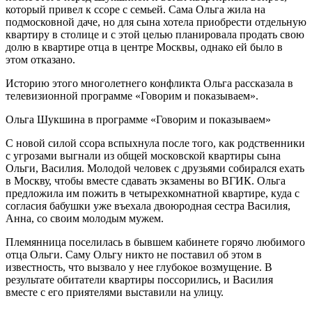
который привел к ссоре с семьей. Сама Ольга жила на
подмосковной даче, но для сына хотела приобрести отдельную
квартиру в столице и с этой целью планировала продать свою
долю в квартире отца в центре Москвы, однако ей было в
этом отказано.
Историю этого многолетнего конфликта Ольга рассказала в
телевизионной программе «Говорим и показываем».
Ольга Шукшина в программе «Говорим и показываем»
С новой силой ссора вспыхнула после того, как родственники
с угрозами выгнали из общей московской квартиры сына
Ольги, Василия. Молодой человек с друзьями собирался ехать
в Москву, чтобы вместе сдавать экзамены во ВГИК. Ольга
предложила им пожить в четырехкомнатной квартире, куда с
согласия бабушки уже въехала двоюродная сестра Василия,
Анна, со своим молодым мужем.
Племянница поселилась в бывшем кабинете горячо любимого
отца Ольги. Саму Ольгу никто не поставил об этом в
известность, что вызвало у нее глубокое возмущение. В
результате обитатели квартиры поссорились, и Василия
вместе с его приятелями выставили на улицу.