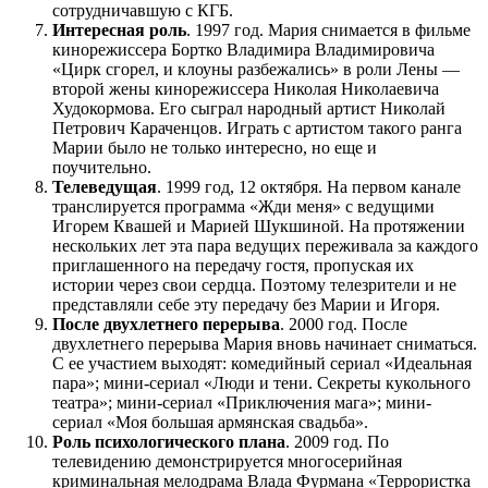
сотрудничавшую с КГБ.
Интересная роль
. 1997 год. Мария снимается в фильме
кинорежиссера Бортко Владимира Владимировича
«Цирк сгорел, и клоуны разбежались» в роли Лены —
второй жены кинорежиссера Николая Николаевича
Худокормова. Его сыграл народный артист Николай
Петрович Караченцов. Играть с артистом такого ранга
Марии было не только интересно, но еще и
поучительно.
Телеведущая
. 1999 год, 12 октября. На первом канале
транслируется программа «Жди меня» с ведущими
Игорем Квашей и Марией Шукшиной. На протяжении
нескольких лет эта пара ведущих переживала за каждого
приглашенного на передачу гостя, пропуская их
истории через свои сердца. Поэтому телезрители и не
представляли себе эту передачу без Марии и Игоря.
После двухлетнего перерыва
. 2000 год. После
двухлетнего перерыва Мария вновь начинает сниматься.
С ее участием выходят: комедийный сериал «Идеальная
пара»; мини-сериал «Люди и тени. Секреты кукольного
театра»; мини-сериал «Приключения мага»; мини-
сериал «Моя большая армянская свадьба».
Роль психологического плана
. 2009 год. По
телевидению демонстрируется многосерийная
криминальная мелодрама Влада Фурмана «Террористка