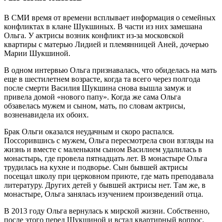
В СМИ время от времени всплывает информация о семейных
конфликтах в клане Шукшиных. В части из них замешана
Ольга. У актрисы возник конфликт из-за московской
квартиры с матерью Лидией и племянницей Аней, дочерью
Марии Шукшиной.
В одном интервью Ольга признавалась, что обиделась на мать
еще в шестилетнем возрасте, когда та всего через полгода
после смерти Василия Шукшина снова вышла замуж и
привела домой «нового папу». Когда же сама Ольга
обзавелась мужем и сыном, мать, по словам актрисы,
возненавидела их обоих.
Брак Ольги оказался неудачным и скоро распался.
Поссорившись с мужем, Ольга пересмотрела свои взгляды на
жизнь и вместе с маленьким сыном Василием удалилась в
монастырь, где провела пятнадцать лет. В монастыре Ольга
трудилась на кухне и подворье. Сын бывшей актрисы
посещал школу при церковном приюте, где мать преподавала
литературу. Других детей у бывшей актрисы нет. Там же, в
монастыре, Ольга занялась изучением произведений отца.
В 2013 году Ольга вернулась к мирской жизни. Собственно,
после этого перед Шукшиной и встал квартирный вопрос,