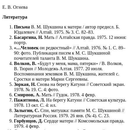
Е. В. Огнева
Литература
Письма
В. М. Шукшина к матери / автор предисл. Б.
Юдалевич // Алтай. 1975. № 3. С. 82–83.
Басаргина, Н.
Мать // Алтайская правда. 1975. 12 июня:
портр.
«…Человек
он редкостный» // Алтай. 1976. № 1. С. 89–
90: фото. Публикация писем к М. С. Шукшиной
почитателей таланта В. М. Шукшина.
Волков, В.
«Будут у меня, мама, пятерки» / В. Волков,
В. Тюрин // Молодежь Алтая. 1977. 20 июля.
Воспоминания земляков В. М. Шукшина, жителей с.
Сростки и матери Марии Сергеевны.
Зоркая, Н.
Снова на берегу Катуни // Советский экран.
1978. № 19. С. 4: фото.
Смирнов, А.
Мать // Гудок. 1978. 4 февр.
Пажитнова, Л.
На берегу Катуни // Советская культура.
1978. 13 окт. С. 4: ил.
Залыгин, С.
Спи, матушка: памяти М. С. Шукшиной //
Литературная Россия. 1979. 26 янв. (№ 4). С. 23.
Горбунцов, Д.
Сердце матери // Комсомольская правда.
1979. 4 февр.