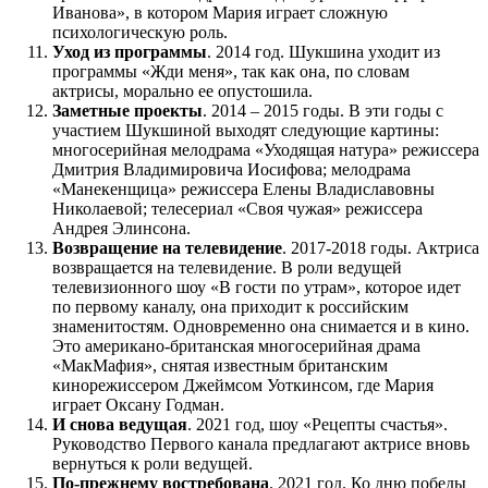
Иванова», в котором Мария играет сложную
психологическую роль.
Уход из программы
. 2014 год. Шукшина уходит из
программы «Жди меня», так как она, по словам
актрисы, морально ее опустошила.
Заметные проекты
. 2014 – 2015 годы. В эти годы с
участием Шукшиной выходят следующие картины:
многосерийная мелодрама «Уходящая натура» режиссера
Дмитрия Владимировича Иосифова; мелодрама
«Манекенщица» режиссера Елены Владиславовны
Николаевой; телесериал «Своя чужая» режиссера
Андрея Элинсона.
Возвращение на телевидение
. 2017-2018 годы. Актриса
возвращается на телевидение. В роли ведущей
телевизионного шоу «В гости по утрам», которое идет
по первому каналу, она приходит к российским
знаменитостям. Одновременно она снимается и в кино.
Это американо-британская многосерийная драма
«МакМафия», снятая известным британским
кинорежиссером Джеймсом Уоткинсом, где Мария
играет Оксану Годман.
И снова ведущая
. 2021 год, шоу «Рецепты счастья».
Руководство Первого канала предлагают актрисе вновь
вернуться к роли ведущей.
По-прежнему востребована
. 2021 год. Ко дню победы