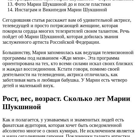
Фото Марии Шукшиной до и после пластики
Инстаграм и Википедия Марии Шукшиной
Сегодняшняя статья расскажет вам об удивительной актрисе,
телеведущей и просто потрясающей женщине, которая
покорила сердца многих телезрителей своим талантом. Речь
пойдет об Марии Шукшиной, которая добилась звания
заслуженного артиста Российской Федерации.
Большинству, Мария запомнилась как ведущая телевизионной
программы под названием «Жди меня». Эта программа
ориентирована на тех, кто всеми силами искал своих близких
и жаждал воссоединения. Кстати говоря, помимо своей
деятельности на телевидении, актриса отличилась, как
заботливая мать и любящая бабушка. У Марии есть четверо
детей и маленький внук.
Рост, вес, возраст. Сколько лет Марии
Шукшиной
Как и полагается, у узнаваемых и знаменитых людей есть
фанатская аудитория, которая хочет быть осведомленной
абсолютно многое о своих кумирах. Не исключением является
и наша сегодняшняя героиня. Поклонники таланта артистки