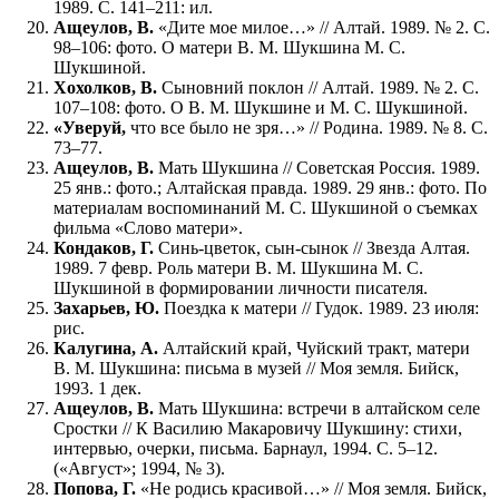
1989. С. 141–211: ил.
Ащеулов, В.
«Дите мое милое…» // Алтай. 1989. № 2. С.
98–106: фото. О матери В. М. Шукшина М. С.
Шукшиной.
Хохолков, В.
Сыновний поклон // Алтай. 1989. № 2. С.
107–108: фото. О В. М. Шукшине и М. С. Шукшиной.
«Уверуй,
что все было не зря…» // Родина. 1989. № 8. С.
73–77.
Ащеулов, В.
Мать Шукшина // Советская Россия. 1989.
25 янв.: фото.; Алтайская правда. 1989. 29 янв.: фото. По
материалам воспоминаний М. С. Шукшиной о съемках
фильма «Слово матери».
Кондаков, Г.
Синь-цветок, сын-сынок // Звезда Алтая.
1989. 7 февр. Роль матери В. М. Шукшина М. С.
Шукшиной в формировании личности писателя.
Захарьев, Ю.
Поездка к матери // Гудок. 1989. 23 июля:
рис.
Калугина, А.
Алтайский край, Чуйский тракт, матери
В. М. Шукшина: письма в музей // Моя земля. Бийск,
1993. 1 дек.
Ащеулов, В.
Мать Шукшина: встречи в алтайском селе
Сростки // К Василию Макаровичу Шукшину: стихи,
интервью, очерки, письма. Барнаул, 1994. С. 5–12.
(«Август»; 1994, № 3).
Попова, Г.
«Не родись красивой…» // Моя земля. Бийск,