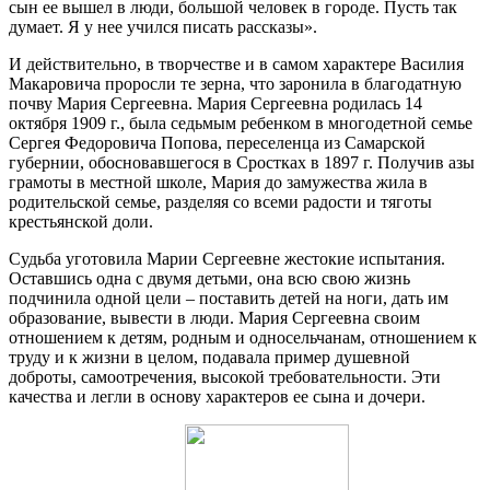
сын ее вышел в люди, большой человек в городе. Пусть так
думает. Я у нее учился писать рассказы».
И действительно, в творчестве и в самом характере Василия
Макаровича проросли те зерна, что заронила в благодатную
почву Мария Сергеевна. Мария Сергеевна родилась 14
октября 1909 г., была седьмым ребенком в многодетной семье
Сергея Федоровича Попова, переселенца из Самарской
губернии, обосновавшегося в Сростках в 1897 г. Получив азы
грамоты в местной школе, Мария до замужества жила в
родительской семье, разделяя со всеми радости и тяготы
крестьянской доли.
Судьба уготовила Марии Сергеевне жестокие испытания.
Оставшись одна с двумя детьми, она всю свою жизнь
подчинила одной цели – поставить детей на ноги, дать им
образование, вывести в люди. Мария Сергеевна своим
отношением к детям, родным и односельчанам, отношением к
труду и к жизни в целом, подавала пример душевной
доброты, самоотречения, высокой требовательности. Эти
качества и легли в основу характеров ее сына и дочери.