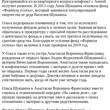
Разгоревшийся из-за квартирного вопроса конфликт с Анной
получил развитие. В 2013 году Анна Шукшина основала фонд
«Формула успеха», который занимался популяризацией
творчества ее деда Василия Шукшина.
Ольга подозревала племянницу в том, что та использует
полученные фондом деньги в личных целях. Бывшая актриса
обратилась в прокуратуру с просьбой провести расследование
о деятельности фонда и узнать, на что тратятся полученные по
грантам средства. Благодаря ее усилиям фонд «Формула
успеха» был включен в план проверок на 2019 год.
У Ольги также есть сестра Анастасия Воронина-Франсишку,
рожденная от первого брака Лидии Федосеевой-Шукшиной с
актером Вячеславом Ворониным. Анастасия также находилась
в конфликтных отношениях с матерью и долгое время с ней
не общалась. Первые годы своей жизни Анастасия росла в
доме бабушки и дедушки. Девочка впервые в жизни увидела
собственную мать, когда ей было уже четыре года.
Ольга Шукшина и Анастасия Воронина-Франсишку вместе
снялись в телевизионной передаче «На самом деле», где
прошли проверку на детекторе лжи и рассказали о своих
отношениях с матерью и другими родственниками.
Фильм «Ольга Шукшина. Если бы папа был жив…»