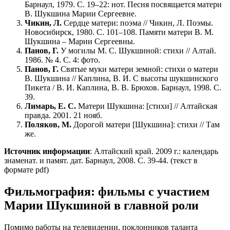
Барнаул, 1979. С. 19–22: нот. Песня посвящается матери
В. Шукшина Марии Сергеевне.
Чикин, Л.
Сердце матери: поэма // Чикин, Л. Поэмы.
Новосибирск, 1980. С. 101–108. Памяти матери В. М.
Шукшина – Марии Сергеевны.
Панов, Г.
У могилы М. С. Шукшиной: стихи // Алтай.
1986. № 4. С. 4: фото.
Панов, Г.
Святые муки матери земной: стихи о матери
В. Шукшина // Каплина, В. И. С высоты шукшинского
Пикета / В. И. Каплина, В. В. Брюхов. Барнаул, 1998. С.
39.
Лимарь, Е. С.
Матери Шукшина: [стихи] // Алтайская
правда. 2001. 21 нояб.
Поляков, М.
Дорогой матери [Шукшина]: стихи // Там
же.
Источник информации
: Алтайский край. 2009 г.: календарь
знаменат. и памят. дат. Барнаул, 2008. С. 39-44. (текст в
формате pdf)
Фильмография: фильмы с участием
Марии Шукшиной в главной роли
Помимо работы на телевидении, поклонников таланта