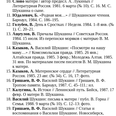
Слово
матери / автор предисл. А. Лукиных //
Литературная Россия. 1981. 6 марта (№ 10). С. 16. М. С.
Шукшина о сыне.
Юдалевич, Б.
«Родная моя…» // Шукшинские чтения.
Барнаул, 1984. С. 186–195.
Голубев, В.
День в Сростках // Неделя. 1984. 1–8 янв. (№
1). С. 20–21.
Ащеулов, В.
Причалы Шукшина // Советская Россия.
1984. 15 июля. Из переписки моряков с матерью В. М.
Шукшина.
Казаков, А.
Василий Шукшин: «Посмотри на нашу
маму…» // Комсомольская правда. 1985. 26 янв.;
Алтайская правда. 1985. 3 февр.; Молодежь Алтая. 1985.
31 янв. По материалам писем писателя В. М. Шукшина
к матери.
Казаков, А.
Материнское сердце // Литературная
Россия. 1985. 23 авг. (№ 34). С. 16, 17: фото.
Гришаев, В. Ф.
Василий Шукшин // Гришаев, В. Ф.
Тропою памяти. Барнаул, 1987. С. 45–111.: ил.
Калугина, А.
Истоки // Ленинский путь. Бийск, 1987. 17
февр. О матери В. Шукшина.
Василий
Шукшин: письма к матери / публ. В. Горна //
Семья. 1988. 9 марта (№ 10). С. 12–13: фото.
Гришаев, В. Ф.
Василий Шукшин // Статьи и
воспоминания о Василии Шукшине. Новосибирск,