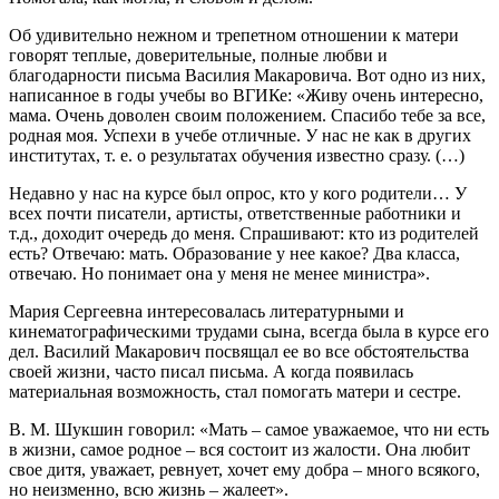
Об удивительно нежном и трепетном отношении к матери
говорят теплые, доверительные, полные любви и
благодарности письма Василия Макаровича. Вот одно из них,
написанное в годы учебы во ВГИКе: «Живу очень интересно,
мама. Очень доволен своим положением. Спасибо тебе за все,
родная моя. Успехи в учебе отличные. У нас не как в других
институтах, т. е. о результатах обучения известно сразу. (…)
Недавно у нас на курсе был опрос, кто у кого родители… У
всех почти писатели, артисты, ответственные работники и
т.д., доходит очередь до меня. Спрашивают: кто из родителей
есть? Отвечаю: мать. Образование у нее какое? Два класса,
отвечаю. Но понимает она у меня не менее министра».
Мария Сергеевна интересовалась литературными и
кинематографическими трудами сына, всегда была в курсе его
дел. Василий Макарович посвящал ее во все обстоятельства
своей жизни, часто писал письма. А когда появилась
материальная возможность, стал помогать матери и сестре.
В. М. Шукшин говорил: «Мать – самое уважаемое, что ни есть
в жизни, самое родное – вся состоит из жалости. Она любит
свое дитя, уважает, ревнует, хочет ему добра – много всякого,
но неизменно, всю жизнь – жалеет».