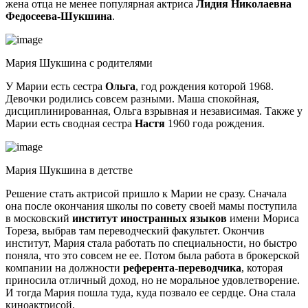
жена отца не менее популярная актриса
Лидия Николаевна
Федосеева-Шукшина
.
Мария Шукшина с родителями
У Марии есть сестра
Ольга
, год рождения которой 1968.
Девочки родились совсем разными. Маша спокойная,
дисциплинированная, Ольга взрывная и независимая. Также у
Марии есть сводная сестра
Настя
1960 года рождения.
Мария Шукшина в детстве
Решение стать актрисой пришло к Марии не сразу. Сначала
она после окончания школы по совету своей мамы поступила
в московский
институт иностранных языков
имени Мориса
Тореза, выбрав там переводческий факультет. Окончив
институт, Мария стала работать по специальности, но быстро
поняла, что это совсем не ее. Потом была работа в брокерской
компании на должности
референта-переводчика
, которая
приносила отличный доход, но не моральное удовлетворение.
И тогда Мария пошла туда, куда позвало ее сердце. Она стала
киноактрисой.