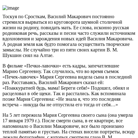
Тоскуя по Сросткам, Василий Макарович постоянно
стремился вырваться из круговорота шумной столичной
жизни на родину, повидать мать. Ее слова, исконно русская
родниковая речь, рассказы и песни часто служили источником
вдохновения и зарождения новых идей Василия Макаровича.
А родная земля как будто помогала осуществить творческие
замыслы. Не случайно три из пяти своих картин В. М.
Шукшин снял на Алтае.
В фильме «Печки-лавочки» есть кадры, запечатлевшие
Марию Сергеевну. Так случилось, что во время съемок
«Печек-лавочек» Мария Сергеевна видела сына в последний
раз. Расставаясь, Василий Макарович сказал ей:
«Поаккуратней будь, мама! Береги себя!» Подошел, обнял и
расцеловал в обе щеки. Так и расстались. Как вспоминала
позже Мария Сергеевна: «Не знала я, что это последняя
встреча – никуда бы не отпустила его тогда от себя…»
На 5 лет пережила Мария Сергеевна своего сына (она умерла
17 января 1979 г.). После смерти сына, в ее квартире, все
напоминало о Василии Макаровиче, все было пронизано
теплой памятью и грустью. На стенах висели портреты, всюду
лежали фотографии, с которых смотрели глаза В. М.