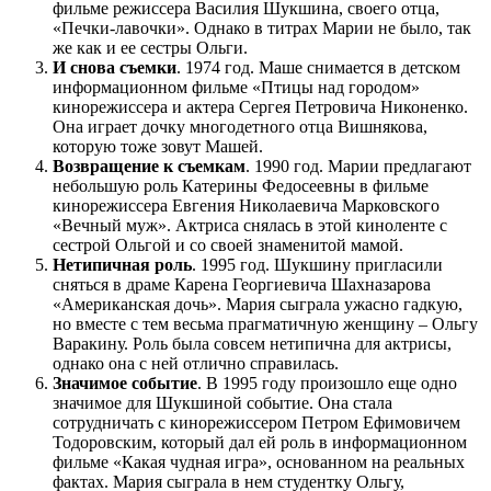
фильме режиссера Василия Шукшина, своего отца,
«Печки-лавочки». Однако в титрах Марии не было, так
же как и ее сестры Ольги.
И снова съемки
. 1974 год. Маше снимается в детском
информационном фильме «Птицы над городом»
кинорежиссера и актера Сергея Петровича Никоненко.
Она играет дочку многодетного отца Вишнякова,
которую тоже зовут Машей.
Возвращение к съемкам
. 1990 год. Марии предлагают
небольшую роль Катерины Федосеевны в фильме
кинорежиссера Евгения Николаевича Марковского
«Вечный муж». Актриса снялась в этой киноленте с
сестрой Ольгой и со своей знаменитой мамой.
Нетипичная роль
. 1995 год. Шукшину пригласили
сняться в драме Карена Георгиевича Шахназарова
«Американская дочь». Мария сыграла ужасно гадкую,
но вместе с тем весьма прагматичную женщину – Ольгу
Варакину. Роль была совсем нетипична для актрисы,
однако она с ней отлично справилась.
Значимое событие
. В 1995 году произошло еще одно
значимое для Шукшиной событие. Она стала
сотрудничать с кинорежиссером Петром Ефимовичем
Тодоровским, который дал ей роль в информационном
фильме «Какая чудная игра», основанном на реальных
фактах. Мария сыграла в нем студентку Ольгу,