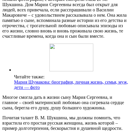
Шукшина. Дом Марии Сергеевны всегда был открыт для
людей, всех привечала, если расспрашивали о Василии
Макаровиче – с удовольствием рассказывала о нем. Она жила
памятью о сыне, вспоминала разные истории из его детства и
отрочества, с трогательной любовью описывала эпизоды из
его жизни, словно вновь и вновь проживала свою жизнь, те
счастливые времена, когда она и сын были вместе.
Читайте также:
Мария Шумакова: биография, личная жизнь, семья, муж,
дети — фото
Многое смогла дать в жизни сыну Мария Сергеевна, и
главное – своей материнской любовью она согревала сердце
сына, берегла его душу, душу большого художника.
Почитая талант В. М. Шукшина, мы должны помнить, что
взрастила его простая русская женщина, жизнь которой –
пример долготерпения, бескорыстия и душевной щедрости.