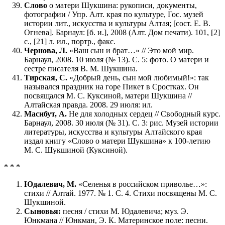
Слово
о матери Шукшина: рукописи, документы,
фотографии / Упр. Алт. края по культуре, Гос. музей
истории лит., искусства и культуры Алтая; [сост. Е. В.
Огнева]. Барнаул: [б. и.], 2008 (Алт. Дом печати). 101, [2]
с., [21] л. ил., портр., факс.
Чернова, Л.
«Ваш сын и брат…» // Это мой мир.
Барнаул, 2008. 10 июля (№ 13). C. 5: фото. О матери и
сестре писателя В. М. Шукшина.
Тирская, С.
«Добрый день, сын мой любимый!»: так
назывался праздник на горе Пикет в Сростках. Он
посвящался М. С. Куксиной, матери Шукшина //
Алтайская правда. 2008. 29 июля: ил.
Масибут, А.
Не для холодных сердец // Свободный курс.
Барнаул, 2008. 30 июля (№ 31). C. 3: рис. Музей истории
литературы, искусства и культуры Алтайского края
издал книгу «Слово о матери Шукшина» к 100-летию
М. С. Шукшиной (Куксиной).
* * *
Юдалевич, М.
«Селенья в российском приволье…»:
стихи // Алтай. 1977. № 1. С. 4. Стихи посвящены М. С.
Шукшиной.
Сыновья:
песня / стихи М. Юдалевича; муз. Э.
Юнкмана // Юнкман, Э. К. Материнское поле: песни.