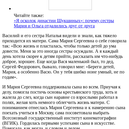
Читайте также:
«Я осколок династии Шукшиных»: почему сестры
Мария и Ольга отдалились друг от друга
Василий и его сестра Наталья видели и знали, как тяжело
приходится их матери. Сама Мария Сергеевна о себе говорила
так: «Всю жизнь и пласталась, чтобы только детей до ума
довести. Меня за это иногда сестры осуждали. А я каждый
день хотела скорее к детям прийти, рассказать им что-нибудь
доброе, хорошее. Еще когда Вася маленький был, то дед,
Сергей Федорович, бывало, говорил мне: «Береги детей,
Мария, а особенно Васю. Он у тебя шибко ноне умный, не по
годам».
И Мария Сергеевна поддерживала сына во всем. Приучая к
делу, помогла постичь основы крестьянского труда, хоть и
жалела до слез, когда сын наравне со взрослыми работал в
полях, желая хоть немного облегчить жизнь матери. С
пониманием отнеслась Мария Сергеевна и к намерению сына
поехать учиться в Москву, сама посоветовала выбрать
Всесоюзный государственный институт кинематографии
(ВГИК). Гордилась первыми успехами сына в искусстве.
Помогала, как могла, и словом и делом.