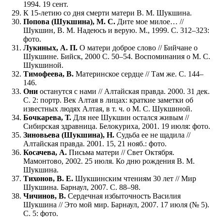
1994. 19 сент.
К 15-летию со дня смерти матери В. М. Шукшина.
Попова (Шукшина), М. С.
Дите мое милое… //
Шукшин, В. М. Надеюсь и верую. М., 1999. С. 312–323:
фото.
Лукиных, А. П.
О матери доброе слово // Бийчане о
Шукшине. Бийск, 2000 С. 50–54. Воспоминания о М. С.
Шукшиной.
Тимофеева, В.
Материнское сердце // Там же. С. 144–
146.
Они
останутся с нами // Алтайская правда. 2000. 31 дек.
С. 2: портр. Век Алтая в лицах: краткие заметки об
известных людях Алтая, в т. ч. о М. С. Шукшиной.
Бочкарева, Т.
Для нее Шукшин остался живым //
Сибирская здравница. Белокуриха, 2001. 19 июля: фото.
Зиновьева (Шукшина), Н.
Судьба ее не щадила //
Алтайская правда. 2001. 15, 21 нояб.: фото.
Косачева, А.
Письма матери // Свет Октября.
Мамонтово, 2002. 25 июля. Ко дню рождения В. М.
Шукшина.
Тихонов, В. Е.
Шукшинским чтениям 30 лет // Мир
Шукшина. Барнаул, 2007. С. 88–98.
Чичинов, В.
Сердечная избыточность Василия
Шукшина // Это мой мир. Барнаул, 2007. 17 июля (№ 5).
С. 5: фото.