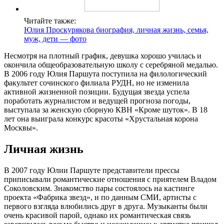
Читайте также:
Юлия Проскурякова биография, личная жизнь, семья,
муж, дети — фото
Несмотря на плотный график, девушка хорошо училась и
окончила общеобразовательную школу с серебряной медалью.
В 2006 году Юлия Паршута поступила на филологический
факультет сочинского филиала РУДН, но не изменила
активной жизненной позиции. Будущая звезда успела
поработать журналистом и ведущей прогноза погоды,
выступала за женскую сборную КВН «Кроме шуток». В 18
лет она выиграла конкурс красоты «Хрустальная корона
Москвы».
Личная жизнь
В 2007 году Юлии Паршуте представители прессы
приписывали романтические отношения с приятелем Владом
Соколовским. Знакомство пары состоялось на кастинге
проекта «Фабрика звезд», и по данным СМИ, артисты с
первого взгляда влюбились друг в друга. Музыканты были
очень красивой парой, однако их романтическая связь