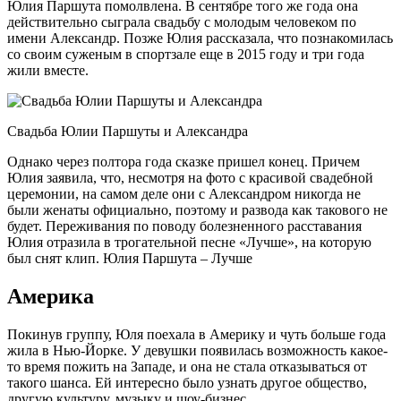
Юлия Паршута помолвлена. В сентябре того же года она
действительно сыграла свадьбу с молодым человеком по
имени Александр. Позже Юлия рассказала, что познакомилась
со своим суженым в спортзале еще в 2015 году и три года
жили вместе.
Свадьба Юлии Паршуты и Александра
Однако через полтора года сказке пришел конец. Причем
Юлия заявила, что, несмотря на фото с красивой свадебной
церемонии, на самом деле они с Александром никогда не
были женаты официально, поэтому и развода как такового не
будет. Переживания по поводу болезненного расставания
Юлия отразила в трогательной песне «Лучше», на которую
был снят клип. Юлия Паршута – Лучше
Америка
Покинув группу, Юля поехала в Америку и чуть больше года
жила в Нью-Йорке. У девушки появилась возможность какое-
то время пожить на Западе, и она не стала отказываться от
такого шанса. Ей интересно было узнать другое общество,
другую культуру, музыку и шоу-бизнес.