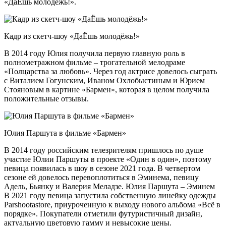
«ДаЁшь молодёжь!».
Кадр из скетч-шоу «ДаЁшь молодёжь!»
В 2014 году Юлия получила первую главную роль в
полнометражном фильме – трогательной мелодраме
«Полцарства за любовь». Через год актрисе довелось сыграть
с Виталием Гогунским, Иваном Охлобыстиным и Юрием
Стояновым в картине «Бармен», которая в целом получила
положительные отзывы.
Юлия Паршута в фильме «Бармен»
В 2014 году российским телезрителям пришлось по душе
участие Юлии Паршуты в проекте «Один в один», поэтому
певица появилась в шоу в сезоне 2021 года. В четвертом
сезоне ей довелось перевоплотиться в Эминема, певицу
Адель, Бьянку и Валерия Меладзе. Юлия Паршута – Эминем
В 2021 году певица запустила собственную линейку одежды
Parshootastore, приуроченную к выходу нового альбома «Всё в
порядке». Покупатели отметили футуристичный дизайн,
актуальную цветовую гамму и невысокие цены.