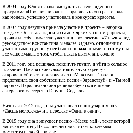
В 2004 году Юлия начала выступать на телевидении в
программе «Прогноз погоды». Параллельно она развивалась
как модель, успешно участвовала в конкурсах красоты.
В 2007 году девушка приняла участие в проекте «Фабрика
звезд-7». Она стала одной из самых ярких участниц проекта,
проявила себя в качестве участницы коллектива «Инь-ян» под
руководством Константина Меладзе. Однако, отношения с
участниками группы у нее были напряженными, поэтому она
все чаще думала о том, чтобы начать выступать сольно.
В 2011 году она решилась покинуть группу и уйти в сольное
плавание. Начала свою самостоятельную карьеру с
откровенной съемки для журнала «Максим». Также она
представила свои собственные песни «Здравствуй» и «Ты мой
пароль». Параллельно она решила обучаться в школе
актерского мастерства Германа Седакова.
Начиная с 2012 года, она участвовала в популярном шоу
«Даешь молодежь» и в передаче «Один в один».
В 2015 году она выпускает песню «Месяц май», текст которой
написал ее отец. Выход песни она считает ключевым
моментом в своей карьере.