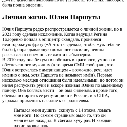
была полна энергии.
Личная жизнь Юлии Паршуты
Юлия Паршута редко распространяется о личной жизни, но в
2021 году сделала исключение. Когда ведущая Регина
Тодоренко попала в эпицентр скандала, произнеся
неосторожную фразу («А что ты сделала, чтобы муж тебя не
бил?»), оправдывающую домашнее насилие, певица
рассказала о своем опыте жизни с абьюзером.
В 2010 году она без ума влюбилась в красивого, умного и
обеспеченного мужчину (в то время СМИ сообщали, что
Юлия встречалась с американцем – возможно, речь идет
именно о нем, хотя Паршута не называет имён). Первые
несколько месяцев отношения были идеальными, но потом он
начал распускать руки и вскоре избивал Юлию по малейшему
поводу. Она боялась мести – он был сильным, а кроме того,
обещал испортить ее репутацию и в России, и в США,
угрожал применить насилие к ее родителям.
Пытался меня душить, скинуть с 14 этажа, ломать
мне ноги. Но самым страшным было то, что он
меня везде находил. Я сбегала кучу раз. И каждый
раз он возвращал.