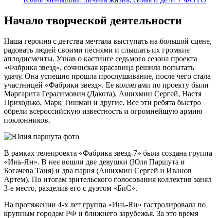
Начало творческой деятельности
Наша героиня с детства мечтала выступать на большой сцене,
радовать людей своими песнями и слышать их громкие
аплодисменты. Узнав о кастинге седьмого сезона проекта
«Фабрика звезд», сочинская красавица решила попытать
удачу. Она успешно прошла прослушивание, после чего стала
участницей «Фабрики звезд». Ее коллегами по проекту были
Маргарита Герасимович (Дакота), Ашихмин Сергей, Настя
Приходько, Марк Тишман и другие. Все эти ребята быстро
обрели всероссийскую известность и огромнейшую армию
поклонников.
В рамках телепроекта «Фабрика звезд-7» была создана группа
«Инь-Ян». В нее вошли две девушки (Юля Паршута и
Богачева Таня) и два парня (Ашихмин Сергей и Иванов
Артем). По итогам зрительского голосования коллектив занял
3-е место, разделив его с дуэтом «БиС».
На протяжении 4-х лет группа «Инь-Ян» гастролировала по
крупным городам РФ и ближнего зарубежья. За это время