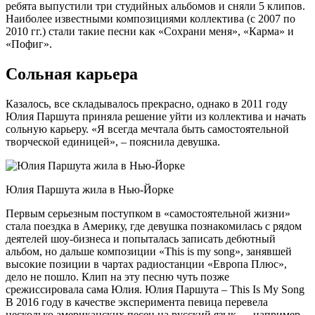
ребята выпустили три студийных альбомов и сняли 5 клипов.
Наиболее известными композициями коллектива (с 2007 по
2010 гг.) стали такие песни как «Сохрани меня», «Карма» и
«Пофиг».
Сольная карьера
Казалось, все складывалось прекрасно, однако в 2011 году
Юлия Паршута приняла решение уйти из коллектива и начать
сольную карьеру. «Я всегда мечтала быть самостоятельной
творческой единицей», – пояснила девушка.
Юлия Паршута жила в Нью-Йорке
Первым серьезным поступком в «самостоятельной жизни»
стала поездка в Америку, где девушка познакомилась с рядом
деятелей шоу-бизнеса и попыталась записать дебютный
альбом, но дальше композиции «This is my song», занявшей
высокие позиции в чартах радиостанции «Европа Плюс»,
дело не пошло. Клип на эту песню чуть позже
срежиссировала сама Юлия. Юлия Паршута – This Is My Song
В 2016 году в качестве эксперимента певица перевела
несколько американских песен на русский язык — например