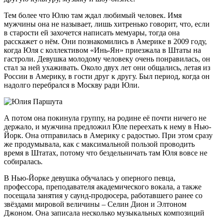
Тем более что Юлю там ждал любимый человек. Имя
мужчины она не называет, лишь хитренько говорит, что, если
в старости ей захочется написать мемуары, тогда она
расскажет о нём. Они познакомились в Америке в 2009 году,
когда Юля с коллективом «Инь-Ян» приезжала в Штаты на
гастроли. Девушка молодому человеку очень понравилась, он
стал за ней ухаживать. Около двух лет они общались, летая из
России в Америку, в гости друг к другу. Был период, когда он
надолго перебрался в Москву ради Юли.
А потом она покинула группу, на родине её почти ничего не
держало, и мужчина предложил Юле переехать к нему в Нью-
Йорк. Она отправилась в Америку с радостью. При этом сразу
же продумывала, как с максимальной пользой проводить
время в Штатах, потому что бездельничать там Юля вовсе не
собиралась.
В Нью-Йорке девушка обучалась у оперного певца,
профессора, преподавателя академического вокала, а также
посещала занятия у саунд-продюсера, работавшего ранее со
звёздами мировой величины – Селин Дион и Элтоном
Джоном. Она записала несколько музыкальных композиций