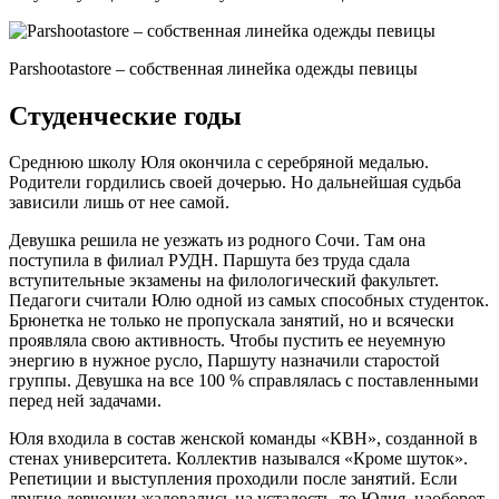
Parshootastore – собственная линейка одежды певицы
Студенческие годы
Среднюю школу Юля окончила с серебряной медалью.
Родители гордились своей дочерью. Но дальнейшая судьба
зависили лишь от нее самой.
Девушка решила не уезжать из родного Сочи. Там она
поступила в филиал РУДН. Паршута без труда сдала
вступительные экзамены на филологический факультет.
Педагоги считали Юлю одной из самых способных студенток.
Брюнетка не только не пропускала занятий, но и всячески
проявляла свою активность. Чтобы пустить ее неуемную
энергию в нужное русло, Паршуту назначили старостой
группы. Девушка на все 100 % справлялась с поставленными
перед ней задачами.
Юля входила в состав женской команды «КВН», созданной в
стенах университета. Коллектив назывался «Кроме шуток».
Репетиции и выступления проходили после занятий. Если
другие девчонки жаловались на усталость, то Юлия, наоборот,