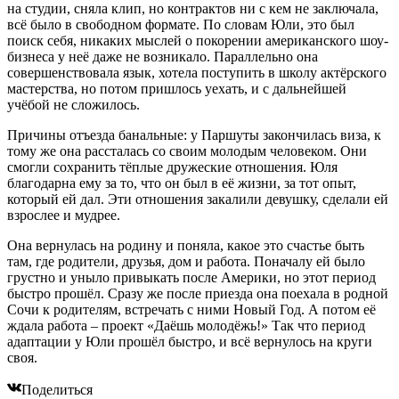
на студии, сняла клип, но контрактов ни с кем не заключала,
всё было в свободном формате. По словам Юли, это был
поиск себя, никаких мыслей о покорении американского шоу-
бизнеса у неё даже не возникало. Параллельно она
совершенствовала язык, хотела поступить в школу актёрского
мастерства, но потом пришлось уехать, и с дальнейшей
учёбой не сложилось.
Причины отъезда банальные: у Паршуты закончилась виза, к
тому же она рассталась со своим молодым человеком. Они
смогли сохранить тёплые дружеские отношения. Юля
благодарна ему за то, что он был в её жизни, за тот опыт,
который ей дал. Эти отношения закалили девушку, сделали ей
взрослее и мудрее.
Она вернулась на родину и поняла, какое это счастье быть
там, где родители, друзья, дом и работа. Поначалу ей было
грустно и уныло привыкать после Америки, но этот период
быстро прошёл. Сразу же после приезда она поехала в родной
Сочи к родителям, встречать с ними Новый Год. А потом её
ждала работа – проект «Даёшь молодёжь!» Так что период
адаптации у Юли прошёл быстро, и всё вернулось на круги
своя.
Поделиться