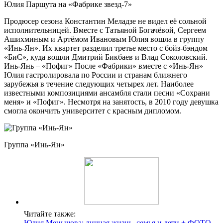
Юлия Паршута на «Фабрике звезд-7»
Продюсер сезона Константин Меладзе не видел её сольной
исполнительницей. Вместе с Татьяной Богачёвой, Сергеем
Ашихминым и Артёмом Ивановым Юлия вошла в группу
«Инь-Ян». Их квартет разделил третье место с бойз-бэндом
«БиС», куда вошли Дмитрий Бикбаев и Влад Соколовский.
Инь-Янь – «Пофиг» После «Фабрики» вместе с «Инь-Ян»
Юлия гастролировала по России и странам ближнего
зарубежья в течение следующих четырех лет. Наиболее
известными композициями ансамбля стали песни «Сохрани
меня» и «Пофиг». Несмотря на занятость, в 2010 году девушка
смогла окончить университет с красным дипломом.
Группа «Инь-Ян»
Читайте также:
Юлия Меньшова: личная жизнь, семья и дети + ФОТО