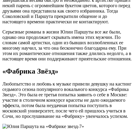
завершилась весьма быстро и неожиданно: к артистке пришел
некий парень с огромнейшим букетом цветов, которого перед
друзьями она представила как своего избранника. Тогда
Соколовский и Паршута прекратили общение и до
настоящего времени практически не контактируют.
Серьезные романы в жизни Юлии Паршуты все же были,
однако она продолжает скрывать имена этих мужчин. По
словам самой артистки, один из бывших возлюбленных ее
многому научил, за что она бесконечно благодарна ему. При
этом их романтические отношения также длились недолго, а в
настоящее время они поддерживают приятельские отношения.
«Фабрика Звёзд»
Любопытство и любовь к музыке привели девушку на кастинг
седьмого сезона популярного вокального конкурса «Фабрика
Звезд». Это была ее третья попытка заявить о себе в Москве:
участие в столичном конкурсе красоты не дало ожидаемого
эффекта, потом была неудачная попытка поступить в
московский университет, после чего ей пришлось учиться в
Сочи, но прослушивание на «Фабрику» увенчалось успехом.