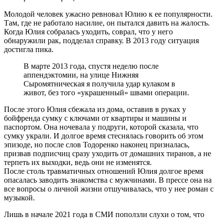
Молодой человек ужасно ревновал Юлию к ее популярности.
Там, где не работало насилие, он пытался давить на жалость.
Когда Юлия собралась уходить, соврал, что у него
обнаружили рак, подделал справку. В 2013 году ситуация
достигла пика.
В марте 2013 года, спустя неделю после
аппендэктомии, на улице Нижняя
Сыромятническая я получила удар кулаком в
живот, без того «украшенный» швами операции.
После этого Юлия сбежала из дома, оставив в руках у
бойфренда сумку с ключами от квартиры и машины и
паспортом. Она ночевала у подруги, которой сказала, что
сумку украли. И долгое время стеснялась говорить об этом
эпизоде, но после слов Тодоренко наконец призналась,
призвав подписчиц сразу уходить от домашних тиранов, а не
терпеть их выходки, ведь они не изменятся.
После столь травматичных отношений Юлия долгое время
опасалась заводить знакомства с мужчинами. В прессе она на
все вопросы о личной жизни отшучивалась, что у нее роман с
музыкой.
Лишь в начале 2021 года в СМИ поползли слухи о том, что