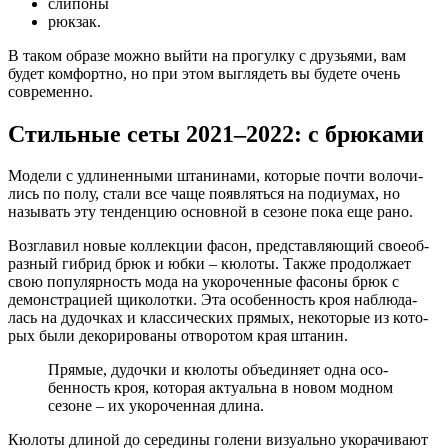
слипоны
рюкзак.
В таком образе можно выйти на прогулку с друзьями, вам
будет комфортно, но при этом выглядеть вы будете очень
современно.
Стильные сеты 2021–2022: с брюками
Моде­ли с удли­нен­ны­ми шта­ни­на­ми, кото­рые почти воло­чи­
лись по полу, ста­ли все чаще появ­лять­ся на поди­у­мах, но
назы­вать эту тен­ден­цию основ­ной в сезоне пока еще рано.
Воз­гла­вил новые кол­лек­ции фасон, пред­став­ля­ю­щий свое­об­
раз­ный гибрид брюк и юбки – кюло­ты. Так­же про­дол­жа­ет
свою попу­ляр­ность мода на уко­ро­чен­ные фасо­ны брюк с
демон­стра­ци­ей щико­лот­ки. Эта осо­бен­ность кроя наблю­да­
лась на дудоч­ках и клас­си­че­ских пря­мых, неко­то­рые из кото­
рых были деко­ри­ро­ва­ны отво­ро­том края штанин.
Пря­мые, дудоч­ки и кюло­ты объ­еди­ня­ет одна осо­
бен­ность кроя, кото­рая акту­аль­на в новом мод­ном
сезоне – их уко­ро­чен­ная длина.
Кюло­ты дли­ной до сере­ди­ны голе­ни визу­аль­но уко­ра­чи­ва­ют