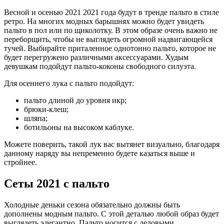
Весной и осенью 2021 2021 года будут в тренде пальто в стиле
ретро. На многих модных барышнях можно будет увидеть
пальто в пол или по щиколотку. В этом образе очень важно не
переборщить, чтобы не выглядеть огромной надвигающейся
тучей. Выбирайте приталенное однотонно пальто, которое не
будет перегружено различными аксессуарами. Худым
девушкам подойдут пальто-коконы свободного силуэта.
Для осеннего лука с пальто подойдут:
пальто длиной до уровня икр;
брюки-клеш;
шляпа;
ботильоны на высоком каблуке.
Можете поверить, такой лук вас вытянет визуально, благодаря
данному наряду вы непременно будете казаться выше и
стройнее.
Сеты 2021 с пальто
Холодные деньки сезона обязательно должны быть
дополнены модным пальто. С этой деталью любой образ будет
выглядеть элегантно. Пальто носится с деловыми,