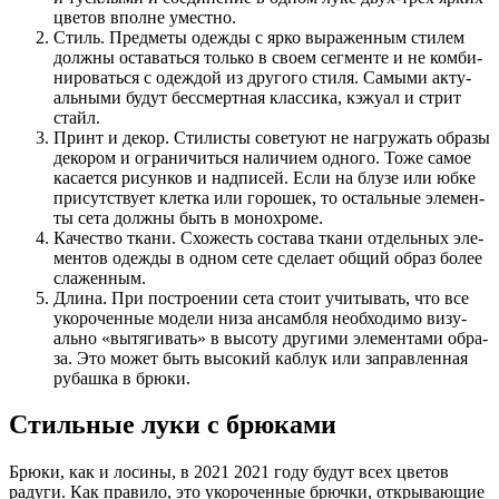
цве­тов вполне уместно.
Стиль. Пред­ме­ты одеж­ды с ярко выра­жен­ным сти­лем
долж­ны оста­вать­ся толь­ко в сво­ем сег­мен­те и не ком­би­
ни­ро­вать­ся с одеж­дой из дру­го­го сти­ля. Самы­ми акту­
аль­ны­ми будут бес­смерт­ная клас­си­ка, кэжу­ал и стрит
стайл.
Принт и декор. Сти­ли­сты сове­ту­ют не нагру­жать обра­зы
деко­ром и огра­ни­чить­ся нали­чи­ем одно­го. Тоже самое
каса­ет­ся рисун­ков и над­пи­сей. Если на блу­зе или юбке
при­сут­ству­ет клет­ка или горо­шек, то осталь­ные эле­мен­
ты сета долж­ны быть в монохроме.
Каче­ство тка­ни. Схо­жесть соста­ва тка­ни отдель­ных эле­
мен­тов одеж­ды в одном сете сде­ла­ет общий образ более
слаженным.
Дли­на. При постро­е­нии сета сто­ит учи­ты­вать, что все
уко­ро­чен­ные моде­ли низа ансам­бля необ­хо­ди­мо визу­
аль­но «вытя­ги­вать» в высо­ту дру­ги­ми эле­мен­та­ми обра­
за. Это может быть высо­кий каб­лук или заправ­лен­ная
рубаш­ка в брюки.
Стильные луки с брюками
Брюки, как и лосины, в 2021 2021 году будут всех цветов
радуги. Как правило, это укороченные брючки, открывающие