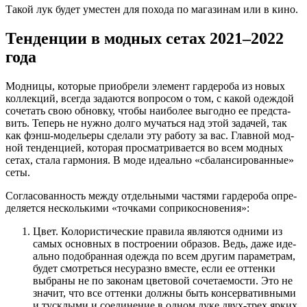
Такой лук будет уместен для похода по магазинам или в кино.
Тенденции в модных сетах 2021–2022
года
Мод­ни­цы, кото­рые при­об­ре­ли эле­мент гар­де­роба из новых
кол­лек­ций, все­гда зада­ют­ся вопро­сом о том, с какой одеж­дой
соче­тать свою обнов­ку, что­бы наи­бо­лее выгод­но ее пред­ста­
вить. Теперь не нуж­но дол­го мучать­ся над этой зада­чей, так
как фэнш-моде­лье­ры сде­ла­ли эту рабо­ту за вас. Глав­ной мод­
ной тен­ден­ци­ей, кото­рая про­смат­ри­ва­ет­ся во всем мод­ных
сетах, ста­ла гар­мо­ния. В моде иде­аль­но «сба­лан­си­ро­ван­ные»
сеты.
Согла­со­ван­ность меж­ду отдель­ны­ми частя­ми гар­де­роба опре­
де­ля­ет­ся несколь­ки­ми «точ­ка­ми соприкосновения»:
Цвет. Коло­ри­сти­че­ские пра­ви­ла явля­ют­ся одни­ми из
самых основ­ных в постро­е­нии обра­зов. Ведь, даже иде­
аль­но подо­бран­ная одеж­да по всем дру­гим пара­мет­рам,
будет смот­реть­ся несу­раз­но вме­сте, если ее оттен­ки
выбра­ны не по зако­нам цве­то­вой соче­та­е­мо­сти. Это не
зна­чит, что все оттен­ки долж­ны быть кон­сер­ва­тив­ны­ми
и туск­лы­ми и соеди­не­ние в одном луке двух-трех ярких