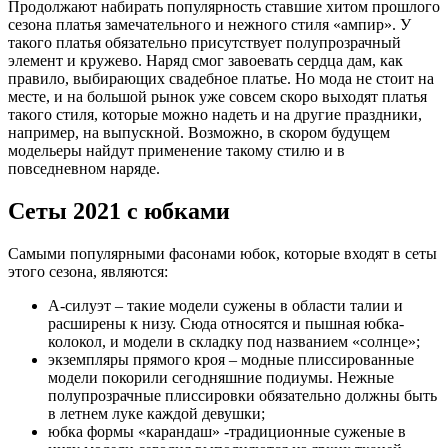
Продолжают набирать популярность ставшие хитом прошлого
сезона платья замечательного и нежного стиля «ампир». У
такого платья обязательно присутствует полупрозрачный
элемент и кружево. Наряд смог завоевать сердца дам, как
правило, выбирающих свадебное платье. Но мода не стоит на
месте, и на большой рынок уже совсем скоро выходят платья
такого стиля, которые можно надеть и на другие праздники,
например, на выпускной. Возможно, в скором будущем
модельеры найдут применение такому стилю и в
повседневном наряде.
Сеты 2021 с юбками
Самыми популярными фасонами юбок, которые входят в сеты
этого сезона, являются:
А-силуэт – такие модели сужены в области талии и
расширены к низу. Сюда относятся и пышная юбка-
колокол, и модели в складку под названием «солнце»;
экземпляры прямого кроя – модные плиссированные
модели покорили сегодняшние подиумы. Нежные
полупрозрачные плиссировки обязательно должны быть
в летнем луке каждой девушки;
юбка формы «карандаш» -традиционные суженые в