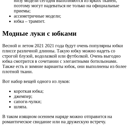
низу модели сегодня выполняются из ярких тканей,
поэтому могут надеваться не только на официальные
приемы;
ассиметричные модели;
юбка – трампет.
Модные луки с юбками
Весной и летом 2021 2021 года будут очень популярны юбки
плиссе различной длинны. Такую юбку можно надеть со
строгой блузой, водолазкой или футболкой. Очень выгодно
юбка смотрится в сочетании с элегантными ботильонами.
Также есть и зимние варианты юбок, они выполнены из более
плотной ткани.
Вот набор вещей одного из луков:
короткая юбка;
джемпер;
сапоги-чулки;
шляпа.
В таком изящном осеннем наряде можно отправится на
романтическое свидание или на дружескую встречу.