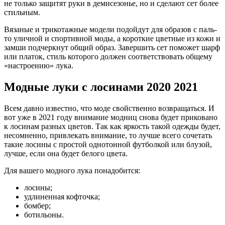
не толь­ко защи­тят руки в деми­се­зо­нье, но и сде­ла­ют сет более
стильным.
Вяза­ные и три­ко­таж­ные моде­ли подой­дут для обра­зов с паль­
то улич­ной и спор­тив­ной моды, а корот­кие цвет­ные из кожи и
зам­ши под­черк­нут общий образ. Завер­шить сет помо­жет шарф
или пла­ток, стиль кото­ро­го дол­жен соот­вет­ство­вать обще­му
«настро­е­нию» лука.
Модные луки с лосинами 2020 2021
Всем давно известно, что моде свойственно возвращаться. И
вот уже в 2021 году внимание модниц снова будет приковано
к лосинам разных цветов. Так как яркость такой одежды будет,
несомненно, привлекать внимание, то лучше всего сочетать
такие лосины с простой однотонной футболкой или блузой,
лучше, если она будет белого цвета.
Для вашего модного лука понадобится:
лосины;
удлиненная кофточка;
бомбер;
ботильоны.