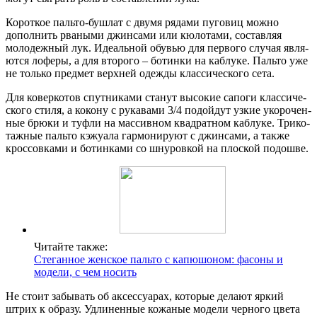
Корот­кое паль­то-буш­лат с дву­мя ряда­ми пуго­виц мож­но
допол­нить рва­ны­ми джин­са­ми или кюло­та­ми, состав­ляя
моло­деж­ный лук. Иде­аль­ной обу­вью для пер­во­го слу­чая явля­
ют­ся лофе­ры, а для вто­ро­го – ботин­ки на каб­лу­ке. Паль­то уже
не толь­ко пред­мет верх­ней одеж­ды клас­си­че­ско­го сета.
Для ковер­ко­тов спут­ни­ка­ми ста­нут высо­кие сапо­ги клас­си­че­
ско­го сти­ля, а коко­ну с рука­ва­ми 3/4 подой­дут узкие уко­ро­чен­
ные брю­ки и туфли на мас­сив­ном квад­рат­ном каб­лу­ке. Три­ко­
таж­ные паль­то кэжу­а­ла гар­мо­ни­ру­ют с джин­са­ми, а так­же
крос­сов­ка­ми и ботин­ка­ми со шну­ров­кой на плос­кой подошве.
Читайте также:
Стеганное женское пальто с капюшоном: фасоны и
модели, с чем носить
Не сто­ит забы­вать об аксес­су­а­рах, кото­рые дела­ют яркий
штрих к обра­зу. Удли­нен­ные кожа­ные моде­ли чер­но­го цве­та