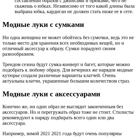
состав­ле­нии обра­зов с джин­са­ми и брю­ка­ми, чего не
ска­жешь о юбках. Неза­ви­си­мо от того какой дли­ны была
выбра­на юбка, кар­ди­ган не дол­жен стать ниже ее в сете.
Модные луки с сумками
Ни одна женщина не может обойтись без сумочки, ведь это не
только место для хранения всех необходимых вещей, но и
отличный аксессуар к образу. Сумки порадуют своим
разнообразием.
Трендом сезона будут сумка-конверт и багет, которые можно
подобрать к любому образу. Для вечерних же нарядов модные
кутюрье создали различные варианты клатчей. Очень
актуальны клатчи, украшенные большим количеством страз.
Модные луки с аксессуарами
Конечно же, ни один образ не выглядит законченным без
аксессуаров. Но и перегружать образ тоже не стоит. Стилисты
рекомендуют к наряду подбирать всего один или два
аксессуара.
Например, зимой 2021 2021 года будут очень популярны