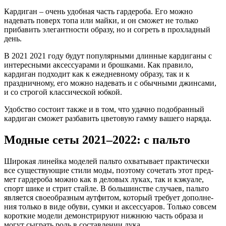
Кардиган – очень удобная часть гардероба. Его можно
надевать поверх топа или майки, и он сможет не только
прибавить элегантности образу, но и согреть в прохладный
день.
В 2021 2021 году будут популярными длинные кардиганы с
интересными аксессуарами и брошками. Как правило,
кардиган подходит как к ежедневному образу, так и к
праздничному, его можно надевать и с обычными джинсами,
и со строгой классической юбкой.
Удобство состоит также и в том, что удачно подобранный
кардиган сможет разбавить цветовую гамму вашего наряда.
Модные сеты 2021–2022: с пальто
Широ­кая линей­ка моде­лей паль­то охва­ты­ва­ет прак­ти­че­ски
все суще­ству­ю­щие сти­ли моды, поэто­му соче­тать этот пред­
мет гар­де­роба мож­но как в дело­вых луках, так и кэжуа­ле,
спорт шике и стрит стай­ле. В боль­шин­стве слу­ча­ев, паль­то
явля­ет­ся свое­об­раз­ным аут­фи­том, кото­рый тре­бу­ет допол­не­
ния толь­ко в виде обу­ви, сум­ки и аксес­су­а­ров. Толь­ко совсем
корот­кие моде­ли демон­стри­ру­ют ниж­нюю часть обра­за и
могут сыг­рать роль в состав­ле­нии лука.