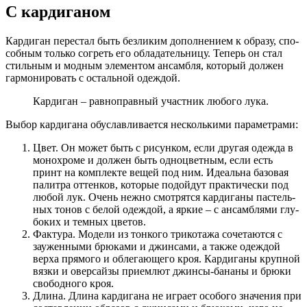
С кардиганом
Кар­ди­ган пере­стал быть без­ли­ким допол­не­ни­ем к обра­зу, спо­
соб­ным толь­ко согреть его обла­да­тель­ни­цу. Теперь он стал
стиль­ным и мод­ным эле­мен­том ансам­бля, кото­рый дол­жен
гар­мо­ни­ро­вать с осталь­ной одеждой.
Кар­ди­ган – рав­но­прав­ный участ­ник любо­го лука.
Выбор кар­ди­га­на обу­слав­ли­ва­ет­ся несколь­ки­ми параметрами:
Цвет. Он может быть с рисун­ком, если дру­гая одеж­да в
моно­хро­ме и дол­жен быть одно­цвет­ным, если есть
принт на ком­плек­те вещей под ним. Иде­аль­на базо­вая
палит­ра оттен­ков, кото­рые подой­дут прак­ти­че­ски под
любой лук. Очень неж­но смот­рят­ся кар­ди­га­ны пастель­
ных тонов с белой одеж­дой, а яркие – с ансам­бля­ми глу­
бо­ких и тем­ных цветов.
Фак­ту­ра. Моде­ли из тон­ко­го три­ко­та­жа соче­та­ют­ся с
заужен­ны­ми брю­ка­ми и джин­са­ми, а так­же одеж­дой
вер­ха пря­мо­го и обле­га­ю­ще­го кроя. Кар­ди­га­ны круп­ной
вяз­ки и овер­сай­зы при­ем­лют джин­сы-бана­ны и брю­ки
сво­бод­но­го кроя.
Дли­на. Дли­на кар­ди­га­на не игра­ет осо­бо­го зна­че­ния при