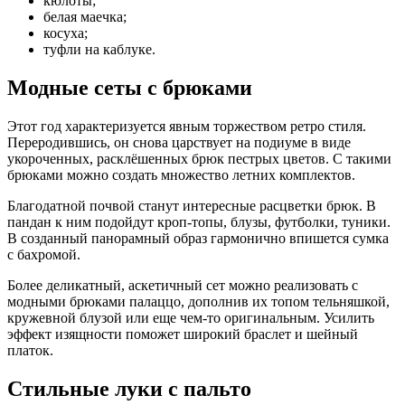
кюлоты;
белая маечка;
косуха;
туфли на каблуке.
Модные сеты с брюками
Этот год характеризуется явным торжеством ретро стиля.
Переродившись, он снова царствует на подиуме в виде
укороченных, расклёшенных брюк пестрых цветов. С такими
брюками можно создать множество летних комплектов.
Благодатной почвой станут интересные расцветки брюк. В
пандан к ним подойдут кроп-топы, блузы, футболки, туники.
В созданный панорамный образ гармонично впишется сумка
с бахромой.
Более деликатный, аскетичный сет можно реализовать с
модными брюками палаццо, дополнив их топом тельняшкой,
кружевной блузой или еще чем-то оригинальным. Усилить
эффект изящности поможет широкий браслет и шейный
платок.
Стильные луки с пальто