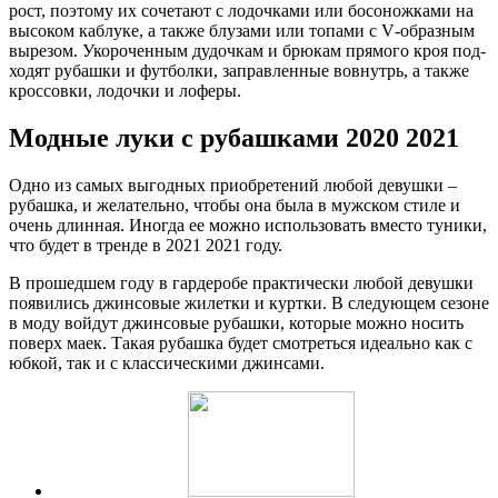
рост, поэто­му их соче­та­ют с лодоч­ка­ми или босо­нож­ка­ми на
высо­ком каб­лу­ке, а так­же блу­за­ми или топа­ми с V‑образным
выре­зом. Уко­ро­чен­ным дудоч­кам и брю­кам пря­мо­го кроя под­
хо­дят рубаш­ки и фут­бол­ки, заправ­лен­ные вовнутрь, а так­же
крос­сов­ки, лодоч­ки и лоферы.
Модные луки с рубашками 2020 2021
Одно из самых выгодных приобретений любой девушки –
рубашка, и желательно, чтобы она была в мужском стиле и
очень длинная. Иногда ее можно использовать вместо туники,
что будет в тренде в 2021 2021 году.
В прошедшем году в гардеробе практически любой девушки
появились джинсовые жилетки и куртки. В следующем сезоне
в моду войдут джинсовые рубашки, которые можно носить
поверх маек. Такая рубашка будет смотреться идеально как с
юбкой, так и с классическими джинсами.