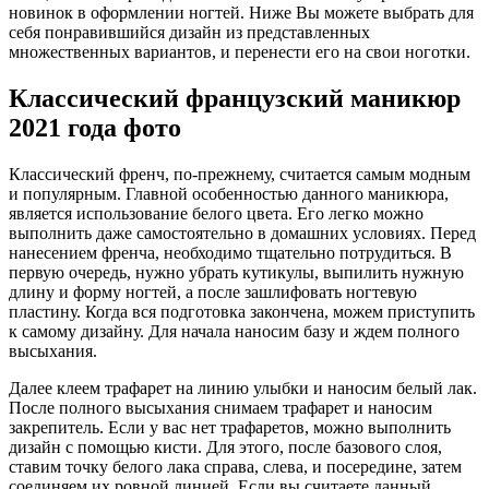
новинок в оформлении ногтей. Ниже Вы можете выбрать для
себя понравившийся дизайн из представленных
множественных вариантов, и перенести его на свои ноготки.
Классический французский маникюр
2021 года фото
Классический френч, по-прежнему, считается самым модным
и популярным. Главной особенностью данного маникюра,
является использование белого цвета. Его легко можно
выполнить даже самостоятельно в домашних условиях. Перед
нанесением френча, необходимо тщательно потрудиться. В
первую очередь, нужно убрать кутикулы, выпилить нужную
длину и форму ногтей, а после зашлифовать ногтевую
пластину. Когда вся подготовка закончена, можем приступить
к самому дизайну. Для начала наносим базу и ждем полного
высыхания.
Далее клеем трафарет на линию улыбки и наносим белый лак.
После полного высыхания снимаем трафарет и наносим
закрепитель. Если у вас нет трафаретов, можно выполнить
дизайн с помощью кисти. Для этого, после базового слоя,
ставим точку белого лака справа, слева, и посередине, затем
соединяем их ровной линией. Если вы считаете данный