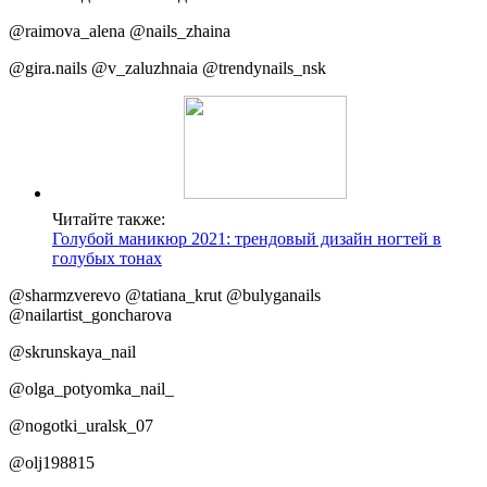
@raimova_alena @nails_zhaina
@gira.nails @v_zaluzhnaia @trendynails_nsk
Читайте также:
Голубой маникюр 2021: трендовый дизайн ногтей в
голубых тонах
@sharmzverevo @tatiana_krut @bulyganails
@nailartist_goncharova
@skrunskaya_nail
@olga_potyomka_nail_
@nogotki_uralsk_07
@olj198815