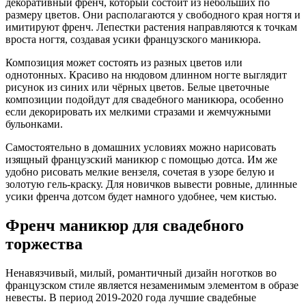
декоративный френч, который состоит из небольших по
размеру цветов. Они располагаются у свободного края ногтя и
имитируют френч. Лепестки растения направляются к точкам
вроста ногтя, создавая усики французского маникюра.
Композиция может состоять из разных цветов или
однотонных. Красиво на нюдовом длинном ногте выглядит
рисунок из синих или чёрных цветов. Белые цветочные
композиции подойдут для свадебного маникюра, особенно
если декорировать их мелкими стразами и жемчужными
бульонками.
Самостоятельно в домашних условиях можно нарисовать
изящный французский маникюр с помощью дотса. Им же
удобно рисовать мелкие вензеля, сочетая в узоре белую и
золотую гель-краску. Для новичков вывести ровные, длинные
усики френча дотсом будет намного удобнее, чем кистью.
Френч маникюр для свадебного
торжества
Ненавязчивый, милый, романтичный дизайн ноготков во
французском стиле является незаменимым элементом в образе
невесты. В период 2019-2020 года лучшие свадебные