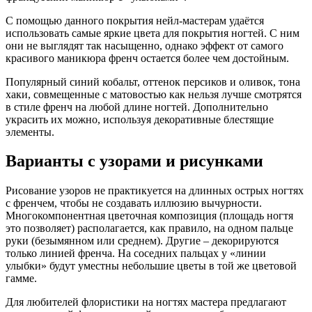
С помощью данного покрытия нейл-мастерам удаётся
использовать самые яркие цвета для покрытия ногтей. С ним
они не выглядят так насыщенно, однако эффект от самого
красивого маникюра френч остается более чем достойным.
Популярный синий кобальт, оттенок персиков и оливок, тона
хаки, совмещенные с матовостью как нельзя лучше смотрятся
в стиле френч на любой длине ногтей. Дополнительно
украсить их можно, используя декоративные блестящие
элементы.
Варианты с узорами и рисунками
Рисование узоров не практикуется на длинных острых ногтях
с френчем, чтобы не создавать иллюзию вычурности.
Многокомпонентная цветочная композиция (площадь ногтя
это позволяет) располагается, как правило, на одном пальце
руки (безымянном или среднем). Другие – декорируются
только линией френча. На соседних пальцах у «линии
улыбки» будут уместны небольшие цветы в той же цветовой
гамме.
Для любителей флористики на ногтях мастера предлагают