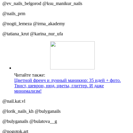
@ev_nails_belgorod @ksu_manikur_nails
@nails_prm
@nogti_lemeza @irma_akademy
@tatiana_krut @karina_nur_ufa
Читайте также:
Цветной френч и лунный маникюр: 35 идей + фото.
Твист, шеврон, нюд, цветы, глиттер. И даже
минимализм!
@nail.kat.vl
@lorik_nails_kh @bulyganails
@bulyganails @bulatova__g
@nogotok.art