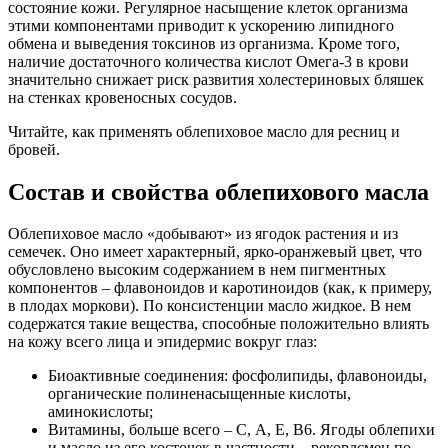
состояние кожи. Регулярное насыщение клеток организма
этими компонентами приводит к ускорению липидного
обмена и выведения токсинов из организма. Кроме того,
наличие достаточного количества кислот Омега-3 в крови
значительно снижает риск развития холестериновых бляшек
на стенках кровеносных сосудов.
Читайте, как применять облепиховое масло для ресниц и
бровей.
Состав и свойства облепихового масла
Облепиховое масло «добывают» из ягодок растения и из
семечек. Оно имеет характерный, ярко-оранжевый цвет, что
обусловлено высоким содержанием в нем пигментных
компонентов – флавоноидов и каротиноидов (как, к примеру,
в плодах моркови). По консистенции масло жидкое. В нем
содержатся такие вещества, способные положительно влиять
на кожу всего лица и эпидермис вокруг глаз:
Биоактивные соединения: фосфолипиды, флавоноиды,
органические полиненасыщенные кислоты,
аминокислоты;
Витамины, больше всего – С, А, Е, В6. Ягоды облепихи
и масло из его косточек в частности – рекордсмен по