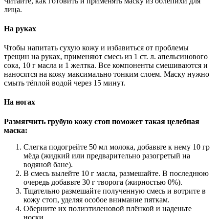
Читайте, как готовить и применять маску из облепихи для
лица.
На руках
Чтобы напитать сухую кожу и избавиться от проблемы
трещин на руках, применяют смесь из 1 ст. л. апельсинового
сока, 10 г масла и 1 желтка. Все компоненты смешиваются и
наносятся на кожу максимально тонким слоем. Маску нужно
смыть тёплой водой через 15 минут.
На ногах
Размягчить грубую кожу стоп поможет такая целебная
маска:
Слегка подогрейте 50 мл молока, добавьте к нему 10 гр
мёда (жидкий или предварительно разогретый на
водяной бане).
В смесь вылейте 10 г масла, размешайте. В последнюю
очередь добавьте 30 г творога (жирностью 0%).
Тщательно размешайте полученную смесь и вотрите в
кожу стоп, уделяя особое внимание пяткам.
Оберните их полиэтиленовой плёнкой и наденьте
носки.