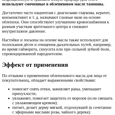
используют смоченные в облепиховом масле тампоны.
Достаточно часто пациентам с диагнозами глаукома, кератит,
конъюнктивит и т. д. назначают глазные мази на основе
облепихи. Они способствуют улучшению кровоснабжения к
разным участкам зрительного центра и снижают
внутриглазное давление.
Настойки и лосьоны на основе масла также используют для
полоскания дёсен и очищения дыхательных путей, например,
во время гайморита, синусита или при сильной зубной боли,
спровоцированной пародонтозом.
Эффект от применения
По отзывам о применении облепихового масла для лица от
покупательниц, обладает выраженными свойствами:
помогает снять отеки, заживляет раны, уменьшает
припухлости;
увлажняет, помогает защитить от морозов (если смешать
с увлажняющим кремом);
питает, делает дерму мягкой, отдохнувшей (в сочетании
с эфирными маслами розы, чайного дерева);