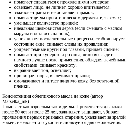
помогает справиться с проявлениями купероза;
освежает лицо, не липнет, хорошо впитывается;
заживляет раны и не оставляет шрамов;
помогает детям при атопическом дерматите, экземах;
уменьшает количество прыщей;
идеальная шелковистая дерма (если смешать с маслом
марулы и оставить на ночь);
успокаивает воспалительные процессы, стабилизирует
состояние акне, снимает следы их проявления;
убирает темные круги под глазами, придает сияние;
помогает при куперозе и розацеа, лицо выглядит
намного лучше после применения, обладает лечебными
свойствами, снимает красноту;
выравнивает тон, осветляет;
прочищает поры, вылечивает прыщи;
омолаживает и питает жирную кожу, без остаточной
пленки.
Консистенция облепихового масла на коже (автор
Marselka_mk)
Помогает как взрослым так и детям. Применяется для кожи
после 50 лет и после 25 лет, заживляет, защищает, убирает
проявления первых признаков старения, ухаживает за зрелой
кожей, избавляет от сухости используется для омоложения.