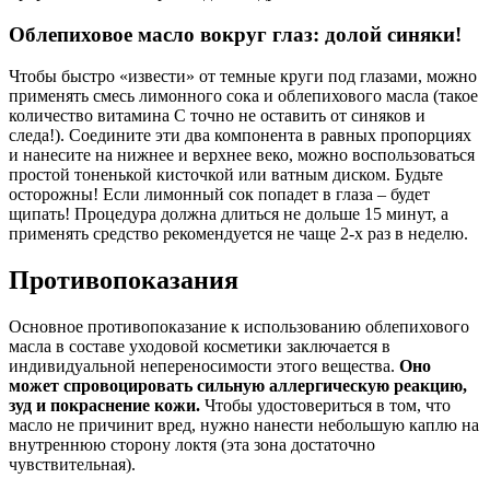
Облепиховое масло вокруг глаз: долой синяки!
Чтобы быстро «извести» от темные круги под глазами, можно
применять смесь лимонного сока и облепихового масла (такое
количество витамина С точно не оставить от синяков и
следа!). Соедините эти два компонента в равных пропорциях
и нанесите на нижнее и верхнее веко, можно воспользоваться
простой тоненькой кисточкой или ватным диском. Будьте
осторожны! Если лимонный сок попадет в глаза – будет
щипать! Процедура должна длиться не дольше 15 минут, а
применять средство рекомендуется не чаще 2-х раз в неделю.
Противопоказания
Основное противопоказание к использованию облепихового
масла в составе уходовой косметики заключается в
индивидуальной непереносимости этого вещества.
Оно
может спровоцировать сильную аллергическую реакцию,
зуд и покраснение кожи.
Чтобы удостовериться в том, что
масло не причинит вред, нужно нанести небольшую каплю на
внутреннюю сторону локтя (эта зона достаточно
чувствительная).