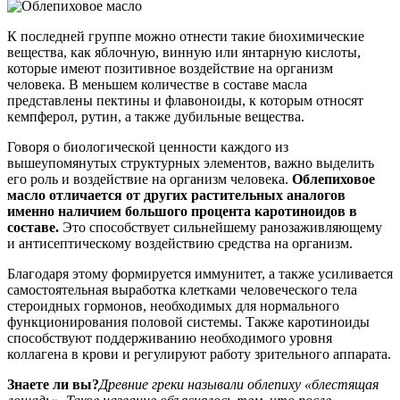
К последней группе можно отнести такие биохимические
вещества, как яблочную, винную или янтарную кислоты,
которые имеют позитивное воздействие на организм
человека. В меньшем количестве в составе масла
представлены пектины и флавоноиды, к которым относят
кемпферол, рутин, а также дубильные вещества.
Говоря о биологической ценности каждого из
вышеупомянутых структурных элементов, важно выделить
его роль и воздействие на организм человека.
Облепиховое
масло отличается от других растительных аналогов
именно наличием большого процента каротиноидов в
составе.
Это способствует сильнейшему ранозаживляющему
и антисептическому воздействию средства на организм.
Благодаря этому формируется иммунитет, а также усиливается
самостоятельная выработка клетками человеческого тела
стероидных гормонов, необходимых для нормального
функционирования половой системы. Также каротиноиды
способствуют поддерживанию необходимого уровня
коллагена в крови и регулируют работу зрительного аппарата.
Знаете ли вы?
Древние греки называли облепиху «блестящая