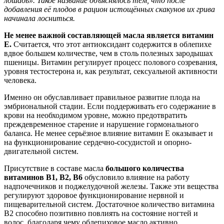
лошадь». Такое название объяснялось тем, что после
добавления её плодов в рацион истощённых скакунов их грива
начинала лосниться.
Не менее важной составляющей масла является витамин
Е.
Считается, что этот антиоксидант содержится в облепихе
вдвое большем количестве, чем в столь полезных зародышах
пшеницы. Витамин регулирует процесс полового созревания,
уровня тестостерона и, как результат, сексуальной активности
человека.
Именно он обуславливает правильное развитие плода на
эмбриональной стадии. Если поддерживать его содержание в
крови на необходимом уровне, можно предотвратить
преждевременное старение и нарушение гормонального
баланса. Не менее серьёзное влияние витамин Е оказывает и
на функционирование сердечно-сосудистой и опорно-
двигательной систем.
Присутствие в составе масла
большого количества
витаминов В1, В2, В6
обусловило влияние на работу
надпочечников и поджелудочной железы. Также эти вещества
регулируют здоровое функционирование нервной и
пищеварительной систем. Достаточное количество витамина
В2 способно позитивно повлиять на состояние ногтей и
волос, благодаря чему облепиховое масло активно