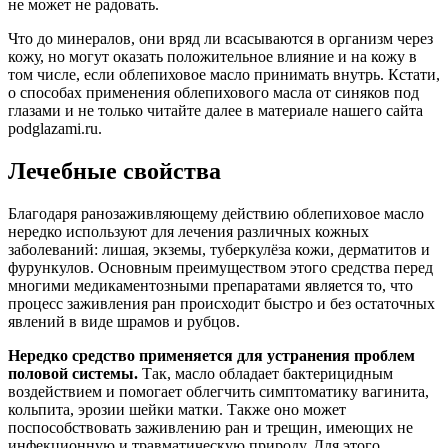
не может не радовать.
Что до минералов, они вряд ли всасываются в организм через
кожу, но могут оказать положительное влияние и на кожу в
том числе, если облепиховое масло принимать внутрь. Кстати,
о способах применения облепихового масла от синяков под
глазами и не только читайте далее в материале нашего сайта
podglazami.ru.
Лечебные свойства
Благодаря ранозаживляющему действию облепиховое масло
нередко используют для лечения различных кожных
заболеваний: лишая, экземы, туберкулёза кожи, дерматитов и
фурункулов. Основным преимуществом этого средства перед
многими медикаментозными препаратами является то, что
процесс заживления ран происходит быстро и без остаточных
явлений в виде шрамов и рубцов.
Нередко средство применяется для устранения проблем
половой системы.
Так, масло обладает бактерицидным
воздействием и помогает облегчить симптоматику вагинита,
кольпита, эрозии шейки матки. Также оно может
поспособствовать заживлению ран и трещин, имеющих не
инфекционную и травматическую природу. Для этого