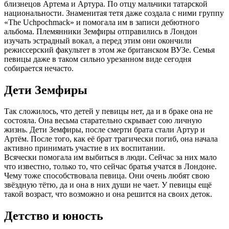
близнецов Артема и Артура. По отцу мальчики татарской
национальности. Знаменитая тетя даже создала с ними группу
«The Uchpochmack» и помогала им в записи дебютного
альбома. Племянники Земфиры отправились в Лондон
изучать эстрадный вокал, а перед этим они окончили
режиссерский факультет в этом же британском ВУЗе. Семья
певицы даже в таком сильно урезанном виде сегодня
собирается нечасто.
Дети Земфиры
Так сложилось, что детей у певицы нет, да и в браке она не
состояла. Она весьма старательно скрывает сою личную
жизнь. Дети Земфиры, после смерти брата стали Артур и
Артём. После того, как её брат трагически погиб, она начала
активно принимать участие в их воспитании.
Всячески помогала им выбиться в люди. Сейчас за них мало
что известно, только то, что сейчас братья учатся в Лондоне.
Чему тоже способствовала певица. Они очень любят свою
звёздную тётю, да и она в них души не чает. У певицы ещё
такой возраст, что возможно и она решится на своих деток.
Детство и юность