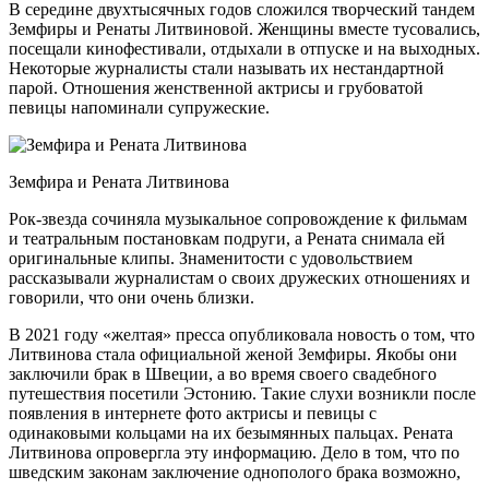
В середине двухтысячных годов сложился творческий тандем
Земфиры и Ренаты Литвиновой. Женщины вместе тусовались,
посещали кинофестивали, отдыхали в отпуске и на выходных.
Некоторые журналисты стали называть их нестандартной
парой. Отношения женственной актрисы и грубоватой
певицы напоминали супружеские.
Земфира и Рената Литвинова
Рок-звезда сочиняла музыкальное сопровождение к фильмам
и театральным постановкам подруги, а Рената снимала ей
оригинальные клипы. Знаменитости с удовольствием
рассказывали журналистам о своих дружеских отношениях и
говорили, что они очень близки.
В 2021 году «желтая» пресса опубликовала новость о том, что
Литвинова стала официальной женой Земфиры. Якобы они
заключили брак в Швеции, а во время своего свадебного
путешествия посетили Эстонию. Такие слухи возникли после
появления в интернете фото актрисы и певицы с
одинаковыми кольцами на их безымянных пальцах. Рената
Литвинова опровергла эту информацию. Дело в том, что по
шведским законам заключение однополого брака возможно,