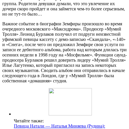
группа. Родители девушки думали, что это увлечение их
дочери скоро пройдет и она займется чем-то более серьезным,
но не тут-то было…
Важное событие в биографии Земфиры произошло во время
очередного московского «Максидрома». Продюсер «Мумий
Тролля» Леонид Бурлаков получил от подруги неизвестной
уфимской певицы кассету с демо-записью «Скандала», «-140»
и «Снега», после чего он предложил Земфире свои услуги по
записи ее дебютного альбома, работа над которым длилась три
осенних недели в 1998 году на «Мосфильме». Функции саунд-
продюсера Бурлаков решил доверить лидеру «Мумий Тролля»
Илье Лагутенко, который пригласил на запись некоторых
своих музыкантов. Сводить альбом они отправились в начале
следующего года в Лондон, где у «Мумий Тролля» была
собственная «домашняя» студия.
Читайте также:
Певица Натали — Наталья Миняева (Рудина):