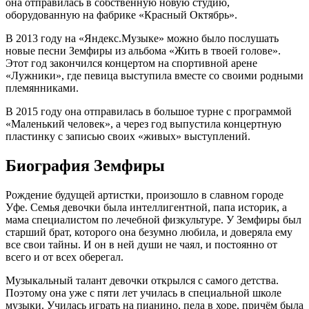
она отправилась в собственную новую студию,
оборудованную на фабрике «Красный Октябрь».
В 2013 году на «Яндекс.Музыке» можно было послушать
новые песни Земфиры из альбома «Жить в твоей голове».
Этот год закончился концертом на спортивной арене
«Лужники», где певица выступила вместе со своими родными
племянниками.
В 2015 году она отправилась в большое турне с программой
«Маленький человек», а через год выпустила концертную
пластинку с записью своих «живых» выступлений.
Биография Земфиры
Рождение будущей артистки, произошло в славном городе
Уфе. Семья девочки была интеллигентной, папа историк, а
мама специалистом по лечебной физкультуре. У Земфиры был
старший брат, которого она безумно любила, и доверяла ему
все свои тайны. И он в ней души не чаял, и постоянно от
всего и от всех оберегал.
Музыкальный талант девочки открылся с самого детства.
Поэтому она уже с пяти лет училась в специальной школе
музыки. Училась играть на пианино, пела в хоре, причём была