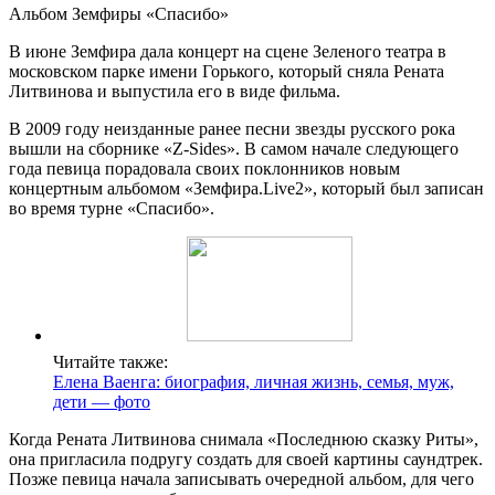
Альбом Земфиры «Спасибо»
В июне Земфира дала концерт на сцене Зеленого театра в
московском парке имени Горького, который сняла Рената
Литвинова и выпустила его в виде фильма.
В 2009 году неизданные ранее песни звезды русского рока
вышли на сборнике «Z-Sides». В самом начале следующего
года певица порадовала своих поклонников новым
концертным альбомом «Земфира.Live2», который был записан
во время турне «Спасибо».
Читайте также:
Елена Ваенга: биография, личная жизнь, семья, муж,
дети — фото
Когда Рената Литвинова снимала «Последнюю сказку Риты»,
она пригласила подругу создать для своей картины саундтрек.
Позже певица начала записывать очередной альбом, для чего