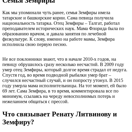
Семья Земфиры
Как мы упоминали чуть ранее, семья Земфиры имела
татарские и башкирские корни. Сама певица получила
национальность татарка. Отец Земфиры – Талгат, работал
преподавателем исторических наук. Мама Флорида была по
образованию врачом, и давала занятия по лечебной
физкультуре. К слову, именно на работе мамы, Земфира
исполнила свою первую песню.
Не все поклонники знают, что в начале 2010-х годов, на
певицу обрушилось сразу несколько несчастий. В 2009 году
умер отец Земфиры, который долгое время страдал от недуга.
Спустя год, во время подводной рыбалки умер брат –
случился несчастный случай, и он попросту утонул. В 2015
году умерла мама исполнительницы. На тот момент, ей было
69 лет. Сама Земфира, в то время, комментировала все по
минимум, ссылаясь на череду невосполнимых потерь и
нежеланием общаться с прессой.
Что связывает Ренату Литвинову и
Земфиру?