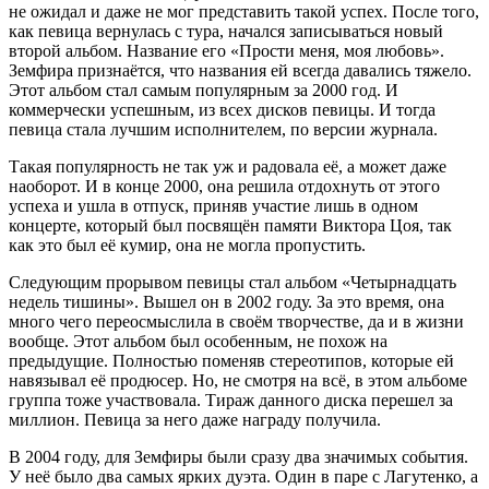
не ожидал и даже не мог представить такой успех. После того,
как певица вернулась с тура, начался записываться новый
второй альбом. Название его «Прости меня, моя любовь».
Земфира признаётся, что названия ей всегда давались тяжело.
Этот альбом стал самым популярным за 2000 год. И
коммерчески успешным, из всех дисков певицы. И тогда
певица стала лучшим исполнителем, по версии журнала.
Такая популярность не так уж и радовала её, а может даже
наоборот. И в конце 2000, она решила отдохнуть от этого
успеха и ушла в отпуск, приняв участие лишь в одном
концерте, который был посвящён памяти Виктора Цоя, так
как это был её кумир, она не могла пропустить.
Следующим прорывом певицы стал альбом «Четырнадцать
недель тишины». Вышел он в 2002 году. За это время, она
много чего переосмыслила в своём творчестве, да и в жизни
вообще. Этот альбом был особенным, не похож на
предыдущие. Полностью поменяв стереотипов, которые ей
навязывал её продюсер. Но, не смотря на всё, в этом альбоме
группа тоже участвовала. Тираж данного диска перешел за
миллион. Певица за него даже награду получила.
В 2004 году, для Земфиры были сразу два значимых события.
У неё было два самых ярких дуэта. Один в паре с Лагутенко, а