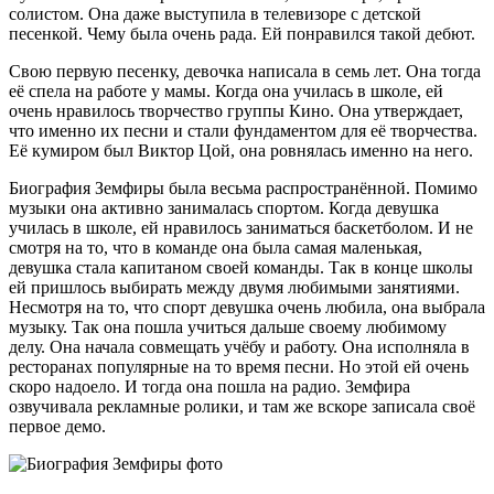
солистом. Она даже выступила в телевизоре с детской
песенкой. Чему была очень рада. Ей понравился такой дебют.
Свою первую песенку, девочка написала в семь лет. Она тогда
её спела на работе у мамы. Когда она училась в школе, ей
очень нравилось творчество группы Кино. Она утверждает,
что именно их песни и стали фундаментом для её творчества.
Её кумиром был Виктор Цой, она ровнялась именно на него.
Биография Земфиры была весьма распространённой. Помимо
музыки она активно занималась спортом. Когда девушка
училась в школе, ей нравилось заниматься баскетболом. И не
смотря на то, что в команде она была самая маленькая,
девушка стала капитаном своей команды. Так в конце школы
ей пришлось выбирать между двумя любимыми занятиями.
Несмотря на то, что спорт девушка очень любила, она выбрала
музыку. Так она пошла учиться дальше своему любимому
делу. Она начала совмещать учёбу и работу. Она исполняла в
ресторанах популярные на то время песни. Но этой ей очень
скоро надоело. И тогда она пошла на радио. Земфира
озвучивала рекламные ролики, и там же вскоре записала своё
первое демо.