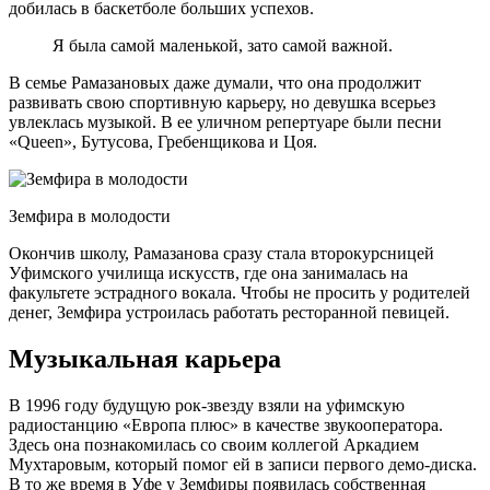
добилась в баскетболе больших успехов.
Я была самой маленькой, зато самой важной.
В семье Рамазановых даже думали, что она продолжит
развивать свою спортивную карьеру, но девушка всерьез
увлеклась музыкой. В ее уличном репертуаре были песни
«Queen», Бутусова, Гребенщикова и Цоя.
Земфира в молодости
Окончив школу, Рамазанова сразу стала второкурсницей
Уфимского училища искусств, где она занималась на
факультете эстрадного вокала. Чтобы не просить у родителей
денег, Земфира устроилась работать ресторанной певицей.
Музыкальная карьера
В 1996 году будущую рок-звезду взяли на уфимскую
радиостанцию «Европа плюс» в качестве звукооператора.
Здесь она познакомилась со своим коллегой Аркадием
Мухтаровым, который помог ей в записи первого демо-диска.
В то же время в Уфе у Земфиры появилась собственная