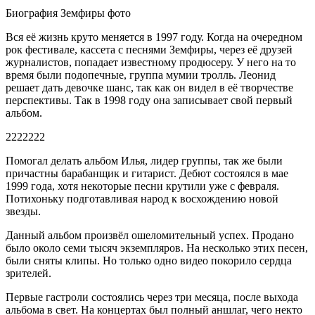
Биография Земфиры фото
Вся её жизнь круто меняется в 1997 году. Когда на очередном
рок фестивале, кассета с песнями Земфиры, через её друзей
журналистов, попадает известному продюсеру. У него на то
время были подопечные, группа мумии тролль. Леонид
решает дать девочке шанс, так как он видел в её творчестве
перспективы. Так в 1998 году она записывает свой первый
альбом.
2222222
Помогал делать альбом Илья, лидер группы, так же были
причастны барабанщик и гитарист. Дебют состоялся в мае
1999 года, хотя некоторые песни крутили уже с февраля.
Потихоньку подготавливая народ к восхождению новой
звезды.
Данный альбом произвёл ошеломительный успех. Продано
было около семи тысяч экземпляров. На несколько этих песен,
были сняты клипы. Но только одно видео покорило сердца
зрителей.
Первые гастроли состоялись через три месяца, после выхода
альбома в свет. На концертах был полный аншлаг, чего некто