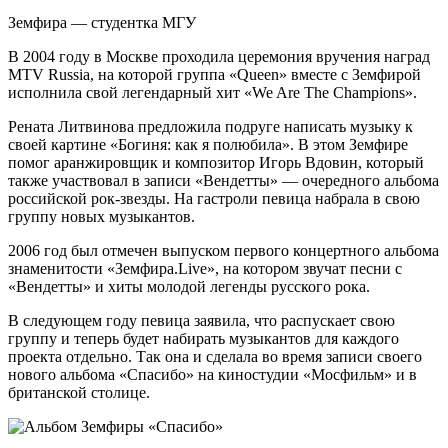
Земфира — студентка МГУ
В 2004 году в Москве проходила церемония вручения наград
MTV Russia, на которой группа «Queen» вместе с Земфирой
исполнила свой легендарный хит «We Are The Champions».
Рената Литвинова предложила подруге написать музыку к
своей картине «Богиня: как я полюбила». В этом Земфире
помог аранжировщик и композитор Игорь Вдовин, который
также участвовал в записи «Вендетты» — очередного альбома
российской рок-звезды. На гастроли певица набрала в свою
группу новых музыкантов.
2006 год был отмечен выпуском первого концертного альбома
знаменитости «Земфира.Live», на котором звучат песни с
«Вендетты» и хиты молодой легенды русского рока.
В следующем году певица заявила, что распускает свою
группу и теперь будет набирать музыкантов для каждого
проекта отдельно. Так она и сделала во время записи своего
нового альбома «Спасибо» на киностудии «Мосфильм» и в
британской столице.