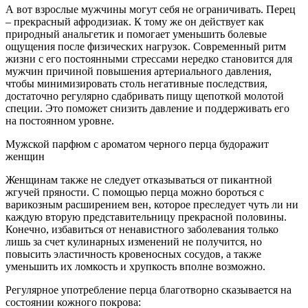
А вот взрослые мужчины могут себя не ограничивать. Перец
– прекрасный афродизиак. К тому же он действует как
природный анальгетик и помогает уменьшить болевые
ощущения после физических нагрузок. Современный ритм
жизни с его постоянными стрессами нередко становится для
мужчин причиной повышения артериального давления,
чтобы минимизировать столь негативные последствия,
достаточно регулярно сдабривать пищу щепоткой молотой
специи. Это поможет снизить давление и поддерживать его
на постоянном уровне.
Мужской парфюм с ароматом черного перца будоражит
женщин
Женщинам также не следует отказываться от пикантной
жгучей пряности. С помощью перца можно бороться с
варикозным расширением вен, которое преследует чуть ли ни
каждую вторую представительницу прекрасной половины.
Конечно, избавиться от ненавистного заболевания только
лишь за счет кулинарных изменений не получится, но
повысить эластичность кровеносных сосудов, а также
уменьшить их ломкость и хрупкость вполне возможно.
Регулярное употребление перца благотворно сказывается на
состоянии кожного покрова: