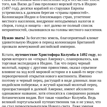
того, как Васко да Гама проложил морской путь в Индию
(1497 год), десятки кораблей из старушки Европы
устремились к далеким берегам «страны пряностей».
Колонизация Индии и близлежащих стран, угнетение
местного населения, внедрение неподъемных налогов и
сборов, голод и нищета – вот далеко не полный список
неприятностей, свалившихся на головы местного населения.
Нужно знать!
За богатство земель, благоприятный климат
удивительную Индию в период колонизации Британией
прозвали жемчужиной английской империи.
Кстати,
путешествие Христофора Колумба в 1492 году
, во
время которого он «открыл Америку», планировалось, как
торговая экспедиция в Индию. Так что перец черный
молотый, наряду с другими пряностями, оказал серьезное
влияние на ход всей мировой истории и в какой-то мере стал
первопричиной открытия нового континента. Именно
поэтому и черный перец, растущий в виде длинных лиан на
индийском побережье, и жгучий красный молотый перец,
произрастающий в далекой Америке, имеют абсолютно
одинаковое название, хотя относятся к совершенно разным
ботаническим видам. Вот такая «ошибка» Колумба. Ведь
великий португальский путешественник так и не узнал, что
он стал первооткрывателем Нового света. Даже умирая,