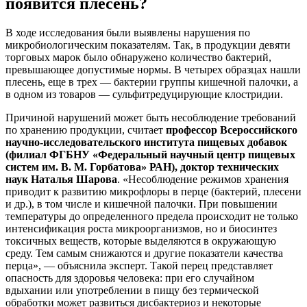
появится плесень?
В ходе исследования были выявлены нарушения по
микробиологическим показателям. Так, в продукции девяти
торговых марок было обнаружено количество бактерий,
превышающее допустимые нормы. В четырех образцах нашли
плесень, еще в трех — бактерии группы кишечной палочки, а
в одном из товаров — сульфитредуцирующие клостридии.
Причиной нарушений может быть несоблюдение требований
по хранению продукции, считает
профессор Всероссийского
научно-исследовательского института пищевых добавок
(филиал ФГБНУ «Федеральный научный центр пищевых
систем им. В. М. Горбатова» РАН), доктор технических
наук Наталья Шарова
. «Несоблюдение режимов хранения
приводит к развитию микрофлоры в перце (бактерий, плесени
и др.), в том числе и кишечной палочки. При повышении
температуры до определенного предела происходит не только
интенсификация роста микроорганизмов, но и биосинтез
токсичных веществ, которые выделяются в окружающую
среду. Тем самым снижаются и другие показатели качества
перца», — объяснила эксперт. Такой перец представляет
опасность для здоровья человека: при его случайном
вдыхании или употреблении в пищу без термической
обработки может развиться дисбактериоз и некоторые