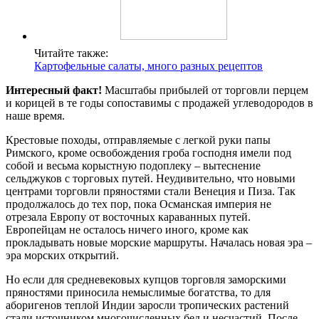
Читайте также:
Картофельные салаты, много разных рецептов
Интересный факт!
Масштабы прибылей от торговли перцем
и корицей в те годы сопоставимы с продажей углеводородов в
наше время.
Крестовые походы, отправляемые с легкой руки папы
Римского, кроме освобождения гроба господня имели под
собой и весьма корыстную подоплеку – вытеснение
сельджуков с торговых путей. Неудивительно, что новыми
центрами торговли пряностями стали Венеция и Пиза. Так
продолжалось до тех пор, пока Османская империя не
отрезала Европу от восточных караванных путей.
Европейцам не осталось ничего иного, кроме как
прокладывать новые морские маршруты. Началась новая эра –
эра морских открытий.
Но если для средневековых купцов торговля заморскими
пряностями приносила немыслимые богатства, то для
аборигенов теплой Индии заросли тропических растений
стали источником многочисленных бед и несчастий. После