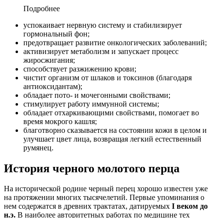
Подробнее
успокаивает нервную систему и стабилизирует
гормональный фон;
предотвращает развитие онкологических заболеваний;
активизирует метаболизм и запускает процесс
жиросжигания;
способствует разжижению крови;
чистит организм от шлаков и токсинов (благодаря
антиоксидантам);
обладает пото- и мочегонными свойствами;
стимулирует работу иммунной системы;
обладает отхаркивающими свойствами, помогает во
время мокрого кашля;
благотворно сказывается на состоянии кожи в целом и
улучшает цвет лица, возвращая легкий естественный
румянец.
История черного молотого перца
На исторической родине черный перец хорошо известен уже
на протяжении многих тысячелетий. Первые упоминания о
нем содержатся в древних трактатах, датируемых
I веком до
н.э.
В наиболее авторитетных работах по медицине тех