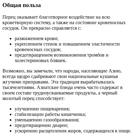
Общая польза
Перец оказывает благотворное воздействие на всю
кроветворную систему, а также на состояние кровеносных
сосудов. Он прекрасно справляется с:
разжижением крови;
укреплением стенок и повышением эластичности
кровеносных сосудов;
предотвращением возникновения тромбов и
холестериновых бляшек.
Возможно, вы замечали, что народы, населяющие Азию,
всегда щедро сдабривают свои национальные кушанья
жгучими приправами. Эта традиция вырабатывалась
тысячелетиями. Азиатские блюда очень часто содержат в
своем составе трудноусваиваемые продукты, а черный
молотый перец способствует:
улучшению пищеварения;
стабилизации работы кишечника;
уменьшению газообразования;
предотвращению диареи;
ускорению расщепления жиров, содержащихся в пище.