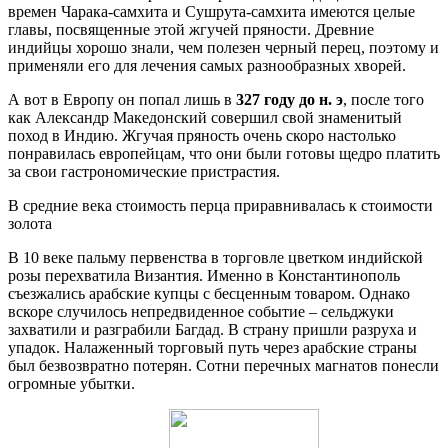
времен Чарака-самхита и Сушрута-самхита имеются целые
главы, посвященные этой жгучей пряности. Древние
индийцы хорошо знали, чем полезен черный перец, поэтому и
применяли его для лечения самых разнообразных хворей.
А вот в Европу он попал лишь в
327 году до н. э
, после того
как Александр Македонский совершил свой знаменитый
поход в Индию. Жгучая пряность очень скоро настолько
понравилась европейцам, что они были готовы щедро платить
за свои гастрономические пристрастия.
В средние века стоимость перца приравнивалась к стоимости
золота
В 10 веке пальму первенства в торговле цветком индийской
розы перехватила Византия. Именно в Константинополь
съезжались арабские купцы с бесценным товаром. Однако
вскоре случилось непредвиденное событие – сельджуки
захватили и разграбили Багдад. В страну пришли разруха и
упадок. Налаженный торговый путь через арабские страны
был безвозвратно потерян. Сотни перечных магнатов понесли
огромные убытки.