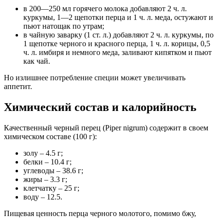
в 200—250 мл горячего молока добавляют 2 ч. л.
куркумы, 1—2 щепотки перца и 1 ч. л. меда, остужают и
пьют натощак по утрам;
в чайную заварку (1 ст. л.) добавляют 2 ч. л. куркумы, по
1 щепотке черного и красного перца, 1 ч. л. корицы, 0,5
ч. л. имбиря и немного меда, заливают кипятком и пьют
как чай.
Но излишнее потребление специи может увеличивать
аппетит.
Химический состав и калорийность
Качественный черный перец (Piper nigrum) содержит в своем
химическом составе (100 г):
золу – 4.5 г;
белки – 10.4 г;
углеводы – 38.6 г;
жиры – 3.3 г;
клетчатку – 25 г;
воду – 12.5.
Пищевая ценность перца черного молотого, помимо бжу,