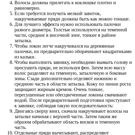
Волосы должны прилегать к коклюшке плотно и
равномерно.
Если требуется получить мелкий завиток,
накручиваемые пряди должны быть как можно тоньше.
Для лучшего эффекта нужно использовать палочки
разного диаметра. Толстые используются на теменной
части, средние в височной зоне, тонкие в районе
затылка.
Чтобы локон легче накручивался на деревянные
палочки, их предварительно оборачивают квадратиками
из кальки.
Чтобы выполнить завивку, необходимо вымыть голову и
просушить пряди, не используя фен. Затем всю массу
волос разделяют на теменную, затылочную и боковые
зоны. Сзади дополнительно отделяют нижнюю и
среднюю часть в области затылка. Кожу по линии роста
защищают жирным кремом. Очень тонкие,
пересушенные или обесцвеченные локоны смачивают
водой. После предварительной подготовки приступают
к завивке, соблюдая такую последовательность:
Двигаясь сверху вниз, сначала накручивают волосы на
затылке начиная с верхней части. Затем таким же
образом обрабатывают область висков и теменную
часть.
Отдельные пряди вычесывают, распределяют