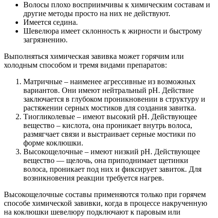
Волосы плохо восприимчивы к химическим составам и
другие методы просто на них не действуют.
Имеется седина.
Шевелюра имеет склонность к жирности и быстрому
загрязнению.
Выполняться химическая завивка может горячим или
холодным способом и тремя видами препаратов:
Матричные – наименее агрессивные из возможных
вариантов. Они имеют нейтральный pH. Действие
заключается в глубоком проникновении в структуру и
растяжении серных мостиков для создания завитка.
Тиогликолевые – имеют высокий pH. Действующее
вещество – кислота, она проникает внутрь волоса,
размягчает связи и выстраивает серные мостики по
форме коклюшки.
Высокощелочные – имеют низкий pH. Действующее
вещество — щелочь, она приподнимает щетинки
волоса, проникает под них и фиксирует завиток. Для
возникновения реакции требуется нагрев.
Высокощелочные составы применяются только при горячем
способе химической завивки, когда в процессе накрученную
на коклюшки шевелюру подключают к паровым или