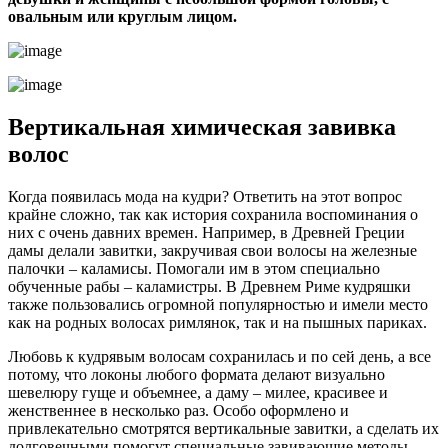
овальным или круглым лицом.
Вертикальная химическая завивка
волос
Когда появилась мода на кудри? Ответить на этот вопрос
крайне сложно, так как история сохранила воспоминания о
них с очень давних времен. Например, в Древней Греции
дамы делали завитки, закручивая свои волосы на железные
палочки – каламисы. Помогали им в этом специально
обученные рабы – каламистры. В Древнем Риме кудряшки
также пользовались огромной популярностью и имели место
как на родных волосах римлянок, так и на пышных париках.
Любовь к кудрявым волосам сохранилась и по сей день, а все
потому, что локоны любого формата делают визуально
шевелюру гуще и объемнее, а даму – милее, красивее и
женственнее в несколько раз. Особо оформлено и
привлекательно смотрятся вертикальные завитки, а сделать их
долговечными помогут специальные завивающие методы —