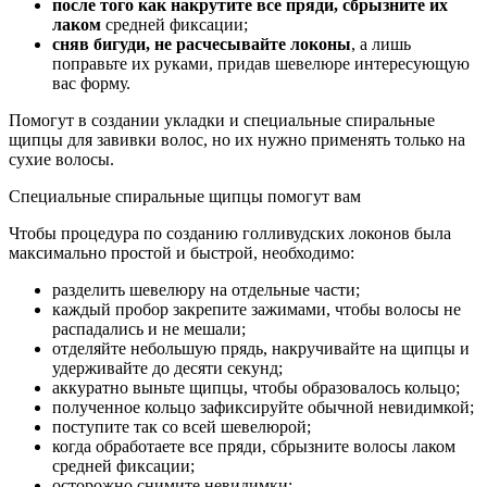
после того как накрутите все пряди, сбрызните их
лаком
средней фиксации;
сняв бигуди, не расчесывайте локоны
, а лишь
поправьте их руками, придав шевелюре интересующую
вас форму.
Помогут в создании укладки и специальные спиральные
щипцы для завивки волос, но их нужно применять только на
сухие волосы.
Специальные спиральные щипцы помогут вам
Чтобы процедура по созданию голливудских локонов была
максимально простой и быстрой, необходимо:
разделить шевелюру на отдельные части;
каждый пробор закрепите зажимами, чтобы волосы не
распадались и не мешали;
отделяйте небольшую прядь, накручивайте на щипцы и
удерживайте до десяти секунд;
аккуратно выньте щипцы, чтобы образовалось кольцо;
полученное кольцо зафиксируйте обычной невидимкой;
поступите так со всей шевелюрой;
когда обработаете все пряди, сбрызните волосы лаком
средней фиксации;
осторожно снимите невидимки;