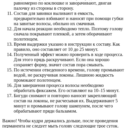
равномерно по коклюшке и заворачивают, двигая
палочку из стороны в сторону.
Состав для завивки выливают в емкость,
предварительно взбивают и наносят при помощи губки
на завитые волосы, обильно их смачивая.
Для начала реакции необходимо тепло. Поэтому голову
сначала покрывают пленкой, а затем оборачивают
полотенцем.
Время выдержки указано в инструкции к составу. Как
правило, оно составляет от 10 до 25 минут.
Полученный эффект можно проверить в ходе процесса.
Для этого прядь раскручивают. Если она хорошо
сохраняет форму, значит состав пора смывать.
По истечении отведенного времени, голову промывают
водой, не раскручивая локоны. Лишнюю жидкость
промокают полотенцем.
Для завершения процесса волосы необходимо
обработать фиксажем. Его оставляют на 10–15 минут.
Бигуди снимают и повторно наносят закрепляющий
состав на локоны, не расчесывая их. Выдерживают 5
минут и промывают голову шампунем, после чего
обрабатывают пряди бальзамом.
Важно! Чтобы кудри держались дольше, после проведения
перманента не следует мыть голову следующие трое суток.