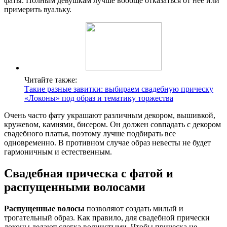
фаты. Полным девушкам лучше вообще отказаться от нее или
примерить вуальку.
Читайте также:
Такие разные завитки: выбираем свадебную прическу
«Локоны» под образ и тематику торжества
Очень часто фату украшают различным декором, вышивкой,
кружевом, камнями, бисером. Он должен совпадать с декором
свадебного платья, поэтому лучше подбирать все
одновременно. В противном случае образ невесты не будет
гармоничным и естественным.
Свадебная прическа с фатой и
распущенными волосами
Распущенные волосы
позволяют создать милый и
трогательный образ. Как правило, для свадебной прически
локоны делают слегка волнистыми. Чтобы прическа не