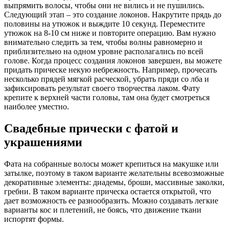
выпрямить волосы, чтобы они не вились и не пушились.
Следующий этап – это создание локонов. Накрутите прядь до
половины на утюжок и выждите 10 секунд. Переместите
утюжок на 8-10 см ниже и повторите операцию. Вам нужно
внимательно следить за тем, чтобы волны равномерно и
приблизительно на одном уровне располагались по всей
голове. Когда процесс создания локонов завершен, вы можете
придать прическе некую небрежность. Например, прочесать
несколько прядей мягкой расческой, убрать пряди со лба и
зафиксировать результат своего творчества лаком. Фату
крепите к верхней части головы, там она будет смотреться
наиболее уместно.
Свадебные прически с фатой и
украшениями
Фата на собранные волосы может крепиться на макушке или
затылке, поэтому в таком варианте желательны всевозможные
декоративные элементы: диадемы, броши, массивные заколки,
гребни. В таком варианте прическа остается открытой, что
дает возможность ее разнообразить. Можно создавать легкие
варианты кос и плетений, не боясь, что движение ткани
испортят формы.