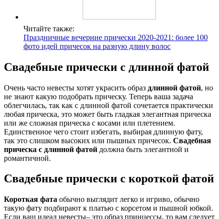
Читайте также:
Праздничные вечерние прически 2020-2021: более 100
фото идей причесок на разную длину волос
Свадебные прически с длинной фатой
Очень часто невесты хотят украсить образ
длинной фатой
, но
не знают какую подобрать прическу. Теперь ваша задача
облегчилась, так как с длинной фатой сочетается практически
любая прическа, это может быть гладкая элегантная прическа
или же сложная прическа с косами или плетением.
Единственное чего стоит избегать, выбирая длинную фату,
так это слишком высоких или пышных причесок.
Свадебная
прическа с длинной фатой
должна быть элегантной и
романтичной.
Свадебные прически с короткой фатой
Короткая фата
обычно выглядит легко и игриво, обычно
такую фату подбирают к платью с корсетом и пышной юбкой.
Если ваш идеал невесты– это образ принцессы, то вам следует