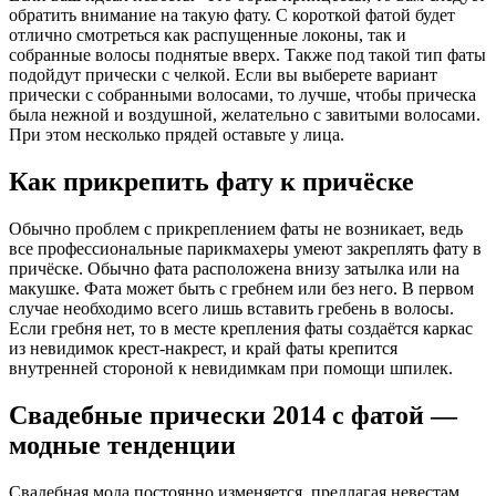
обратить внимание на такую фату. С короткой фатой будет
отлично смотреться как распущенные локоны, так и
собранные волосы поднятые вверх. Также под такой тип фаты
подойдут прически с челкой. Если вы выберете вариант
прически с собранными волосами, то лучше, чтобы прическа
была нежной и воздушной, желательно с завитыми волосами.
При этом несколько прядей оставьте у лица.
Как прикрепить фату к причёске
Обычно проблем с прикреплением фаты не возникает, ведь
все профессиональные парикмахеры умеют закреплять фату в
причёске. Обычно фата расположена внизу затылка или на
макушке. Фата может быть с гребнем или без него. В первом
случае необходимо всего лишь вставить гребень в волосы.
Если гребня нет, то в месте крепления фаты создаётся каркас
из невидимок крест-накрест, и край фаты крепится
внутренней стороной к невидимкам при помощи шпилек.
Свадебные прически 2014 с фатой —
модные тенденции
Свадебная мода постоянно изменяется, предлагая невестам