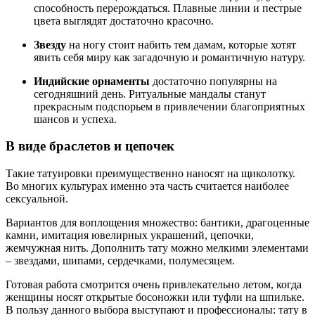
способность перерождаться. Плавные линии и пестрые
цвета выглядят достаточно красочно.
Звезду
на ногу стоит набить тем дамам, которые хотят
явить себя миру как загадочную и романтичную натуру.
Индийские орнаменты
достаточно популярны на
сегодняшний день. Ритуальные мандалы станут
прекрасным подспорьем в привлечении благоприятных
шансов и успеха.
В виде браслетов и цепочек
Такие татуировки преимущественно наносят на щиколотку.
Во многих культурах именно эта часть считается наиболее
сексуальной.
Вариантов для воплощения множество: бантики, драгоценные
камни, имитация ювелирных украшений, цепочки,
жемчужная нить. Дополнить тату можно мелкими элементами
– звездами, шипами, сердечками, полумесяцем.
Готовая работа смотрится очень привлекательно летом, когда
женщины носят открытые босоножки или туфли на шпильке.
В пользу данного выбора выступают и профессионалы: тату в