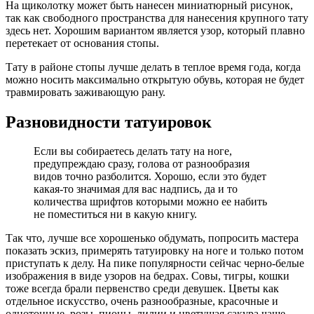
На щиколотку может быть нанесен миниатюрный рисунок,
так как свободного пространства для нанесения крупного тату
здесь нет. Хорошим вариантом является узор, который плавно
перетекает от основания стопы.
Тату в районе стопы лучше делать в теплое время года, когда
можно носить максимально открытую обувь, которая не будет
травмировать заживающую рану.
Разновидности татуировок
Если вы собираетесь делать тату на ноге,
предупреждаю сразу, голова от разнообразия
видов точно разболится. Хорошо, если это будет
какая-то значимая для вас надпись, да и то
количества шрифтов которыми можно ее набить
не поместиться ни в какую книгу.
Так что, лучше все хорошенько обдумать, попросить мастера
показать эскиз, примерять татуировку на ноге и только потом
приступать к делу. На пике популярности сейчас черно-белые
изображения в виде узоров на бедрах. Совы, тигры, кошки
тоже всегда брали первенство среди девушек. Цветы как
отдельное искусство, очень разнообразные, красочные и
однотонные, розы, пионы, лилии и цветущая сакура чаще