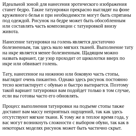
Идеальной зоной для нанесения эротического изображения
станет бедро. Такие татуировки прекрасно выглядят на фоне
кружевного белья и при необходимости могут быть спрятаны
под одеждой. Рисунок на бедре может быть обособленным
или составлять часть композиции с татуировкой внизу
живота.
Нанесение татуировки на голень является достаточно
болезненным, так здесь мало мягких тканей. Выполнение тату
на икре является менее болезненным. Щадящим можно
назвать вариант, где узор проходит от щиколотки вверх по
икре или обвивает голень.
Тату, нанесенное на нижнюю или боковую часть стопы,
выглядит очень пикантно. Однако здесь рисунок постоянно
тесно контактирует с обувью и быстро вытирается. Поэтому
такой вариант татуировки вам подойдет только в том случае,
если вы готовы часто его обновлять.
Процесс выполнения татуировки на подъеме стопы также
доставит вам массу неприятных ощущений, так как здесь
отсутствуют мягкие ткани. К тому же в теплое время года, у
вас могут возникнуть сложности с выбором обуви, так как в
некоторых моделях рисунок может быть частично скрыт.