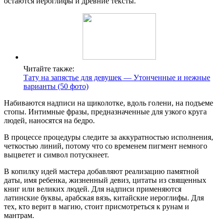
остаются иероглифы и древние тексты.
Читайте также:
Тату на запястье для девушек — Утонченные и нежные
варианты (50 фото)
Набиваются надписи на щиколотке, вдоль голени, на подъеме
стопы. Интимные фразы, предназначенные для узкого круга
людей, наносятся на бедро.
В процессе процедуры следите за аккуратностью исполнения,
четкостью линий, потому что со временем пигмент немного
выцветет и символ потускнеет.
В копилку идей мастера добавляют реализацию памятной
даты, имя ребенка, жизненный девиз, цитаты из священных
книг или великих людей. Для надписи применяются
латинские буквы, арабская вязь, китайские иероглифы. Для
тех, кто верит в магию, стоит присмотреться к рунам и
мантрам.