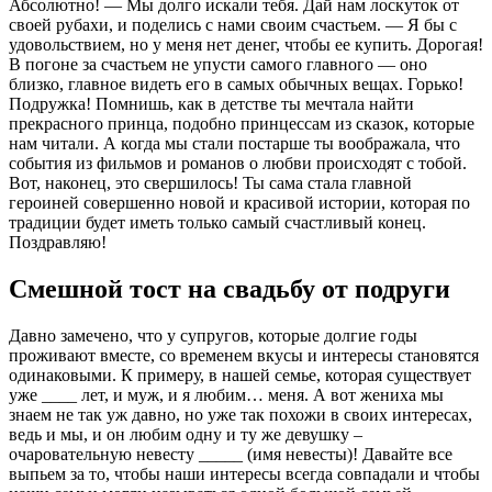
Абсолютно! — Мы долго искали тебя. Дай нам лоскуток от
своей рубахи, и поделись с нами своим счастьем. — Я бы с
удовольствием, но у меня нет денег, чтобы ее купить. Дорогая!
В погоне за счастьем не упусти самого главного — оно
близко, главное видеть его в самых обычных вещах. Горько!
Подружка! Помнишь, как в детстве ты мечтала найти
прекрасного принца, подобно принцессам из сказок, которые
нам читали. А когда мы стали постарше ты воображала, что
события из фильмов и романов о любви происходят с тобой.
Вот, наконец, это свершилось! Ты сама стала главной
героиней совершенно новой и красивой истории, которая по
традиции будет иметь только самый счастливый конец.
Поздравляю!
Смешной тост на свадьбу от подруги
Давно замечено, что у супругов, которые долгие годы
проживают вместе, со временем вкусы и интересы становятся
одинаковыми. К примеру, в нашей семье, которая существует
уже ____ лет, и муж, и я любим… меня. А вот жениха мы
знаем не так уж давно, но уже так похожи в своих интересах,
ведь и мы, и он любим одну и ту же девушку –
очаровательную невесту _____ (имя невесты)! Давайте все
выпьем за то, чтобы наши интересы всегда совпадали и чтобы