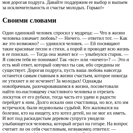
моя дорогая подруга. Давайте поддержим ее выбор и выпьем
за исключительность и счастье молодых. Горько!»
Своими словами
Один одинокий человек спросил у мудреца: — Что в жизни
человека означает любовь? — Ничего. — ответил тот. — Как
же это возможно? — удивился человек. — Ей посвящают
такие красивые песни и стихи, а порой и проводят всю жизнь
в ее поисках. — Тогда она значит все — улыбнулся старик. —
Я совсем тебя не понимаю! Так «все» или «ничего»? — Это и
есть мой ответ, который озвучил ты сам, ибо середины не
существует. Дорогая подруга, пусть ваша любовь навсегда
останется самым главным в жизни счастьем, которое никогда
не утихнет и не исчезнет! За молодых! Однажды
новобрачным, разочаровавшимся в жизни, посоветовали
найти по-настоящему счастливого человека и отрезать
лоскуток от его рубахи, тогда часть его удачи и радости
перейдет к ним. Долго искали они счастливца, но все, кто им
встречался, были недовольны судьбой. Кто жаловался на
болезни, кто на нищету, кто хотел детей, но не мог их иметь.
И вот под раскидистым деревом супруги увидели
улыбающегося человека, который играл на гитаре. На вопрос
считает ли он себя счастливым, незнакомец ответил: —