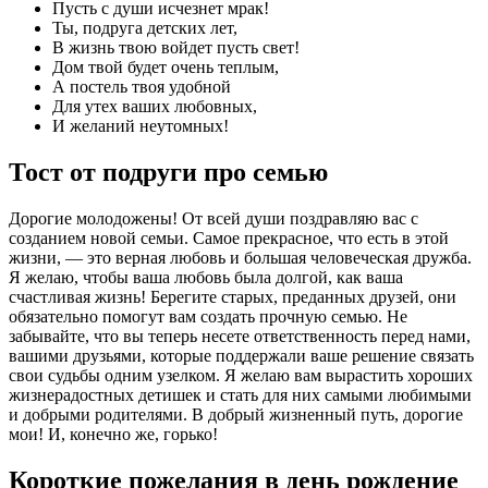
Пусть с души исчезнет мрак!
Ты, подруга детских лет,
В жизнь твою войдет пусть свет!
Дом твой будет очень теплым,
А постель твоя удобной
Для утех ваших любовных,
И желаний неутомных!
Тост от подруги про семью
Дорогие молодожены! От всей души поздравляю вас с
созданием новой семьи. Самое прекрасное, что есть в этой
жизни, — это верная любовь и большая человеческая дружба.
Я желаю, чтобы ваша любовь была долгой, как ваша
счастливая жизнь! Берегите старых, преданных друзей, они
обязательно помогут вам создать прочную семью. Не
забывайте, что вы теперь несете ответственность перед нами,
вашими друзьями, которые поддержали ваше решение связать
свои судьбы одним узелком. Я желаю вам вырастить хороших
жизнерадостных детишек и стать для них самыми любимыми
и добрыми родителями. В добрый жизненный путь, дорогие
мои! И, конечно же, горько!
Короткие пожелания в день рождение