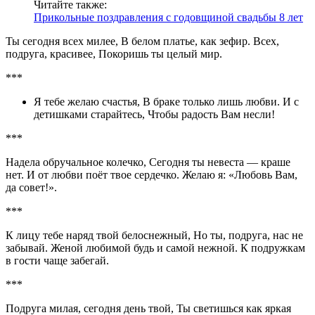
Читайте также:
Прикольные поздравления с годовщиной свадьбы 8 лет
Ты сегодня всех милее, В белом платье, как зефир. Всех,
подруга, красивее, Покоришь ты целый мир.
***
Я тебе желаю счастья, В браке только лишь любви. И с
детишками старайтесь, Чтобы радость Вам несли!
***
Надела обручальное колечко, Сегодня ты невеста — краше
нет. И от любви поёт твое сердечко. Желаю я: «Любовь Вам,
да совет!».
***
К лицу тебе наряд твой белоснежный, Но ты, подруга, нас не
забывай. Женой любимой будь и самой нежной. К подружкам
в гости чаще забегай.
***
Подруга милая, сегодня день твой, Ты светишься как яркая