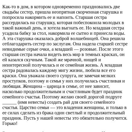
Как-то в дом, в котором одновременно праздновались две
свадьбы сестер, пришла неопрятная скорченная старушка и
попросила накормить ее и напоить. Старшая сестра
рассердилась на старушку, которая побеспокоила молодых в
такой важный день, и хотела выгнать ее. Но младшая сестра
усадила бабку за стол, накормила ее сытно и принесла воды.
А эта старушка оказалась доброй волшебницей. Она решила
отблагодарить сестер по заслугам. Она надела старшей сестре
невидимые серые очки, а младшей — розовые. После этого
старшая сестра начала видеть весь мир в темных красках, он
ей казался скучным. Такой же мрачной, нищей и
неинтересной получилась и ее семейная жизнь. А младшая
сестра радовалась каждому мигу жизни, любила все его
краски. Она уважала своего супруга, не замечая мелких
проступков, поэтому и семья у них получилась счастливая и
любящая. Женщина – царица в семье, от нее зависит,
насколько продолжительным и счастливым будет праздник
семейного счастья. Поэтому желаю своей дорогой подруге
______ (имя невесты) создать рай для своего семейного
счастья. Царство семьи — это владения женщины, и только в
ее силах сделать из брака один светлый и продолжительный
праздник. Пусть у нашей невесты это обязательно получится.
Горько!