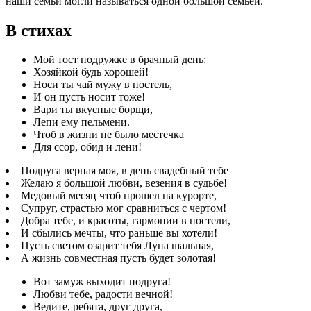
наши семьи могли называться одной большой семьей.
В стихах
Мой тост подружке в брачный день:
Хозяйкой будь хорошей!
Носи ты чай мужу в постель,
И он пусть носит тоже!
Вари ты вкусные борщи,
Лепи ему пельмени.
Чтоб в жизни не было местечка
Для ссор, обид и лени!
Подруга верная моя, в день свадебный тебе
Желаю я большой любви, везения в судьбе!
Медовый месяц чтоб прошел на курорте,
Супруг, страстью мог сравниться с чертом!
Добра тебе, и красоты, гармонии в постели,
И сбылись мечты, что раньше вы хотели!
Пусть светом озарит тебя Луна шальная,
А жизнь совместная пусть будет золотая!
Вот замуж выходит подруга!
Любви тебе, радости вечной!
Ведите, ребята, друг друга,