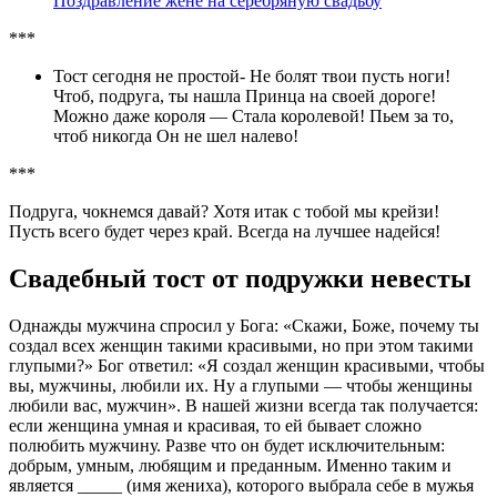
Поздравление жене на серебряную свадьбу
***
Тост сегодня не простой- Не болят твои пусть ноги!
Чтоб, подруга, ты нашла Принца на своей дороге!
Можно даже короля — Стала королевой! Пьем за то,
чтоб никогда Он не шел налево!
***
Подруга, чокнемся давай? Хотя итак с тобой мы крейзи!
Пусть всего будет через край. Всегда на лучшее надейся!
Свадебный тост от подружки невесты
Однажды мужчина спросил у Бога: «Скажи, Боже, почему ты
создал всех женщин такими красивыми, но при этом такими
глупыми?» Бог ответил: «Я создал женщин красивыми, чтобы
вы, мужчины, любили их. Ну а глупыми — чтобы женщины
любили вас, мужчин». В нашей жизни всегда так получается:
если женщина умная и красивая, то ей бывает сложно
полюбить мужчину. Разве что он будет исключительным:
добрым, умным, любящим и преданным. Именно таким и
является _____ (имя жениха), которого выбрала себе в мужья