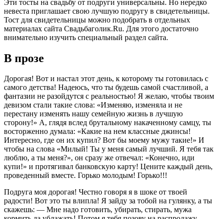
Эти тосты на свадьбу от подруги универсальны. Но нередко
невеста приглашает свою лучшую подругу в свидетельницы.
Тост для свидетельницы можно подобрать в отдельных
материалах сайта Свадьбаголик.Ru. Для этого достаточно
внимательно изучить специальный раздел сайта.
В прозе
Дорогая! Вот и настал этот день, к которому ты готовилась с
самого детства! Надеюсь, что ты будешь самой счастливой, а
фантазии не разойдутся с реальностью! Я желаю, чтобы твоим
девизом стали такие слова: «Изменяю, изменяла и не
перестану изменять нашу семейную жизнь в лучшую
сторону!» А, глядя вслед брутальному накаченному самцу, ты
восторженно думала: «Какие на нем классные джинсы!
Интересно, где он их купил? Вот бы моему мужу такие!» И
чтобы на слова «Милый! Ты у меня самый лучший. Я тебя так
люблю, а ты меня?», он сразу же отвечал: «Конечно, иди
купи!» и протягивал банковскую карту! Цените каждый день,
проведенный вместе. Горько молодым! Горько!!!
Подруга моя дорогая! Честно говоря я в шоке от твоей
радости! Вот это ты влипла! Я зайду за тобой на гулянку, а ты
скажешь: — Мне надо готовить, убирать, стирать, мужа
кормить да ублажать! Потом я тебя позову на распродажу