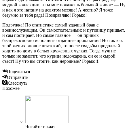
модной коллекции, а ты мне покажешь большой живот: — Ну
и как я это натяну на девятом месяце! А честно? Я тоже
безумно за тебя рада! Поздравляю! Горько!
Подружка! По статистике самый удачный брак с
военнослужащим. Он самостоятельный: и пуговицу пришьет,
и сам постирает. Но самое главное — он привык
беспрекословно исполнять отданные приказания! Но так как
твой жених вполне штатский, то после свадьбы продолжай
ходить по дому в белых кружевных чулках. Тогда муж не
только не заметит, что курица недожарена, он ее и сырой
съест! Ну что вы стоите, как неродные? Горько!!!
Поделиться
Отправить
Класснуть
Похожее
Читайте также: