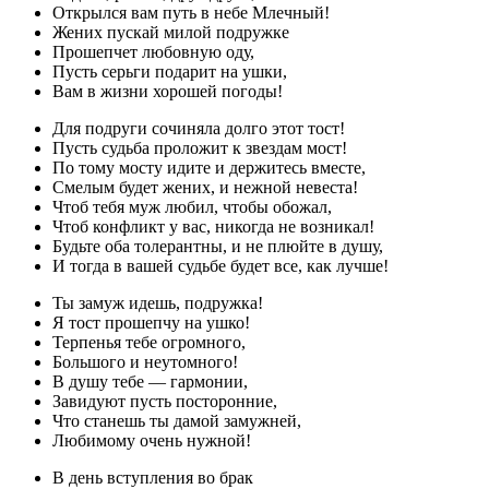
Открылся вам путь в небе Млечный!
Жених пускай милой подружке
Прошепчет любовную оду,
Пусть серьги подарит на ушки,
Вам в жизни хорошей погоды!
Для подруги сочиняла долго этот тост!
Пусть судьба проложит к звездам мост!
По тому мосту идите и держитесь вместе,
Смелым будет жених, и нежной невеста!
Чтоб тебя муж любил, чтобы обожал,
Чтоб конфликт у вас, никогда не возникал!
Будьте оба толерантны, и не плюйте в душу,
И тогда в вашей судьбе будет все, как лучше!
Ты замуж идешь, подружка!
Я тост прошепчу на ушко!
Терпенья тебе огромного,
Большого и неутомного!
В душу тебе — гармонии,
Завидуют пусть посторонние,
Что станешь ты дамой замужней,
Любимому очень нужной!
В день вступления во брак