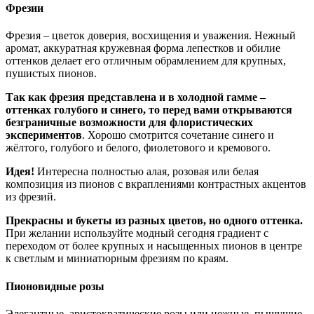
Фрезии
Фрезия – цветок доверия, восхищения и уважения. Нежный
аромат, аккуратная кружевная форма лепестков и обилие
оттенков делает его отличным обрамлением для крупных,
пушистых пионов.
Так как фрезия представлена и в холодной гамме –
оттенках голубого и синего, то перед вами открываются
безграничные возможности для флористических
экспериментов
. Хорошо смотрится сочетание синего и
жёлтого, голубого и белого, фиолетового и кремового.
Идея!
Интересна полностью алая, розовая или белая
композиция из пионов с вкраплениями контрастных акцентов
из фрезий.
Прекрасны и букеты из разных цветов, но одного оттенка.
При желании используйте модный сегодня градиент с
переходом от более крупных и насыщенных пионов в центре
к светлым и миниатюрным фрезиям по краям.
Пионовидные розы
Элегантные, аристократические розы или нежные, пышущие