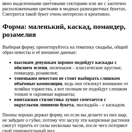
явно выделенными цветовыми секторами или же с хаотично
расположенными цветками в модных разноцветных букетах.
Смотрится такой букет очень интересно и креативно.
Форма: маленький, каскад, помандер,
розамелия
Выбирая форму, ориентируйтесь на тематику свадьбы, общий
образ невесты и её внешние данные:
высоким девушкам хорошо подойдут каскады с
обилием зелени
, низеньким – классические круглые,
помандер, розамелия;
тоненьким невестам не стоит выбирать слишком
объёмные композиции
, ведь они отвлекут внимание от
хозяйки торжества, а вот полным не подойдут слишком
тонкие и скромные варианты;
винтажная стилистика лучше сочетается с
округлыми линиями букета
, экосвадьба – с каскадом.
Пионы хорошо держат форму, но если вы делаете из них шар,
не забудьте о губке, потому что засуху эти капризные растения
смогут терпеть от силы несколько часов, после чего потеряют
свой очаровательный вид.