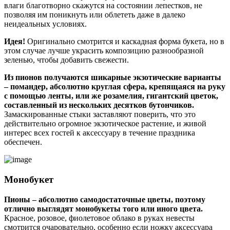
влаги благотворно скажутся на состоянии лепестков, не
позволяя им поникнуть или облететь даже в далеко
неидеальных условиях.
Идея!
Оригинально смотрится и каскадная форма букета, но в
этом случае лучше украсить композицию разнообразной
зеленью, чтобы добавить свежести.
Из пионов получаются шикарные экзотические варианты
– помандер, абсолютно круглая сфера, крепящаяся на руку
с помощью ленты, или же розамелия, гигантский цветок,
составленный из нескольких десятков бутончиков.
Замаскированные стыки заставляют поверить, что это
действительно огромное экзотическое растение, и живой
интерес всех гостей к аксессуару в течение праздника
обеспечен.
Монобукет
Пионы – абсолютно самодостаточные цветы, поэтому
отлично выглядят монобукеты того или иного цвета.
Красное, розовое, фиолетовое облако в руках невесты
смотрится очаровательно, особенно если ножку аксессуара