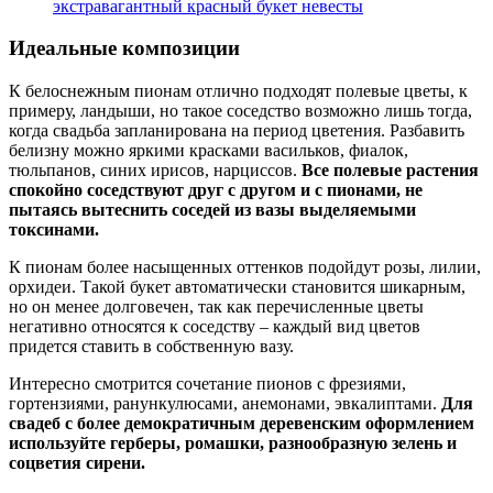
экстравагантный красный букет невесты
Идеальные композиции
К белоснежным пионам отлично подходят полевые цветы, к
примеру, ландыши, но такое соседство возможно лишь тогда,
когда свадьба запланирована на период цветения. Разбавить
белизну можно яркими красками васильков, фиалок,
тюльпанов, синих ирисов, нарциссов.
Все полевые растения
спокойно соседствуют друг с другом и с пионами, не
пытаясь вытеснить соседей из вазы выделяемыми
токсинами.
К пионам более насыщенных оттенков подойдут розы, лилии,
орхидеи. Такой букет автоматически становится шикарным,
но он менее долговечен, так как перечисленные цветы
негативно относятся к соседству – каждый вид цветов
придется ставить в собственную вазу.
Интересно смотрится сочетание пионов с фрезиями,
гортензиями, ранункулюсами, анемонами, эвкалиптами.
Для
свадеб с более демократичным деревенским оформлением
используйте герберы, ромашки, разнообразную зелень и
соцветия сирени.