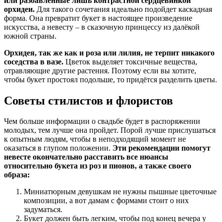
или разбавленные лишь контрастной сердцевинкой
орхидеи.
Для такого сочетания идеально подойдет каскадная
форма. Она превратит букет в настоящее произведение
искусства, а невесту – в сказочную принцессу из далёкой
южной страны.
Орхидея, так же как и роза или лилия, не терпит никакого
соседства в вазе.
Цветок выделяет токсичные вещества,
отравляющие другие растения. Поэтому если вы хотите,
чтобы букет простоял подольше, то придётся разделить цветы.
Советы стилистов и флористов
Чем больше информации о свадьбе будет в распоряжении
молодых, тем лучше она пройдет. Порой лучше прислушаться
к опытным людям, чтобы в неподходящий момент не
оказаться в глупом положении.
Эти рекомендации помогут
невесте окончательно расставить все нюансы
относительно букета из роз и пионов, а также своего
образа:
Миниатюрным девушкам не нужны пышные цветочные
композиции, а вот дамам с формами стоит о них
задуматься.
Букет должен быть легким, чтобы под конец вечера у