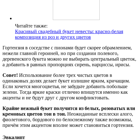
Читайте также:
Красивый свадебный букет невесты: красно-белая
композиция из роз и других цветов
Гортензия в соседстве с пионами будет скорее обрамлением,
нежели главной героиней, но при создании полевого,
деревенского букета можно не выбирать центральный цветок,
а добавить в равных пропорциях сирень, нарциссы, ирисы.
Совет!
Использование более трех чистых цветов в
одинаковых долях делает букет излишне ярким, кричащим.
Если хочется многоцветья, не забудьте добавить побольше
зелени. Тогда яркие краски отлично впишутся именно как
акценты и не будут друг с другом конфликтовать.
Крайне нежный букет получится из белых, розоватых или
кремовых цветов тон в тон.
Неожиданные всплески алого,
фиолетового, бордового по белоснежному также возможны,
причём этим акцентом вполне может становиться гортензия.
Эвкалипт