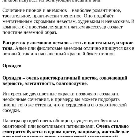
Сочетание пионов и анемонов – наиболее романтичное,
трогательное, практически трепетное. Оно подойдёт
мечтательным скромным невестам, худеньким и невысоким. В
комплекте с простым летящим платьем аксессуар создаст
поистине неземной образ.
Расцветок у анемонов немало – есть и пастельные, и яркие
тона.
Алые или фиолетовые анемоны отлично впишутся как в
розовый, так и в насыщенный красный букет пионов.
Орхидеи
Орхидея – очень аристократичный цветок, означающий
верность, элегантность, благополучие.
Интересные двухцветные окраски позволяют создавать
необычные сочетания, к примеру, вы можете подобрать
пионы того же оттенка, что и сердцевина его экзотической
соседки.
Палитра орхидей очень обширна, существуют бутоны с
окантовкой или кокетливыми пятнышками.
Очень стильно
смотрятся букеты в одном цвете, например, чисто-белые