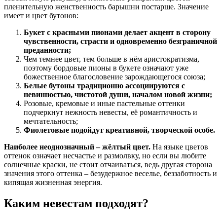
пленительную женственность барышни постарше. Значение
имеет и цвет бутонов:
Букет с красными пионами делает акцент в сторону
чувственности, страсти и одновременно безграничной
преданности;
Чем темнее цвет, тем больше в нём аристократизма,
поэтому бордовые пионы в букете означают уже
божественное благословение зарождающегося союза;
Белые бутоны традиционно ассоциируются с
невинностью, чистотой души, началом новой жизни;
Розовые, кремовые и иные пастельные оттенки
подчеркнут нежность невесты, её романтичность и
мечтательность;
Фиолетовые подойдут креативной, творческой особе.
Наиболее неоднозначный – жёлтый цвет.
На языке цветов
оттенок означает несчастье и размолвку, но если вы любите
солнечные краски, не стоит отчаиваться, ведь другая сторона
значения этого оттенка – безудержное веселье, беззаботность и
кипящая жизненная энергия.
Каким невестам подходят?