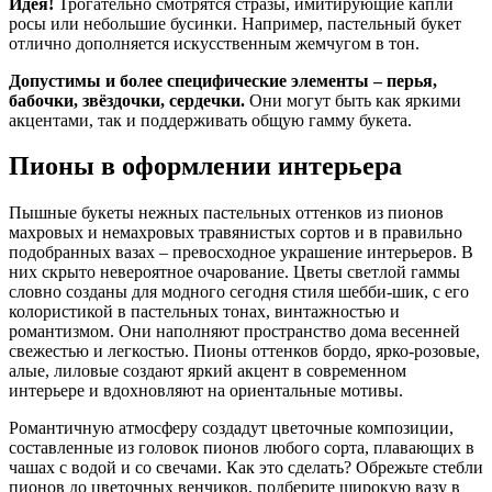
Идея!
Трогательно смотрятся стразы, имитирующие капли
росы или небольшие бусинки. Например, пастельный букет
отлично дополняется искусственным жемчугом в тон.
Допустимы и более специфические элементы – перья,
бабочки, звёздочки, сердечки.
Они могут быть как яркими
акцентами, так и поддерживать общую гамму букета.
Пионы в оформлении интерьера
Пышные букеты нежных пастельных оттенков из пионов
махровых и немахровых травянистых сортов и в правильно
подобранных вазах – превосходное украшение интерьеров. В
них скрыто невероятное очарование. Цветы светлой гаммы
словно созданы для модного сегодня стиля шебби-шик, с его
колористикой в пастельных тонах, винтажностью и
романтизмом. Они наполняют пространство дома весенней
свежестью и легкостью. Пионы оттенков бордо, ярко-розовые,
алые, лиловые создают яркий акцент в современном
интерьере и вдохновляют на ориентальные мотивы.
Романтичную атмосферу создадут цветочные композиции,
составленные из головок пионов любого сорта, плавающих в
чашах с водой и со свечами. Как это сделать? Обрежьте стебли
пионов до цветочных венчиков, подберите широкую вазу в