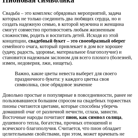
Пионовая символика
Свадьба – это комплекс обрядовых мероприятий, задача
которых не только соединить два любящих сердца, но и
создать надежную семью, в которой мужчина и женщина
смогут совместно противостоять любым жизненным
сложностям, родить и воспитать детей. Исходя из этой
концепции,
свадебный букет – это своеобразный оберег
семейного очага, который привлекает в дом все хорошее
(удачу, радость, здоровье, материальное благополучие) и
становится надежным заслоном для всего плохого (болезней,
измен, недоверия, лжи, нищеты).
Важно, какие цветы невеста выберет для своего
праздничного букета: у каждого цветка своя
символика, свое обрядовое значение
Довольно простые и популярные в повседневности, ранее не
пользовавшиеся большим спросом на свадебных торжествах
пионы считаются цветами, которые способны уберечь
домашний очаг от различной нечисти, сглаза, зависти.
Восточные народы почитают
пион, как символ солнца
,
душевного тепла, богатства, прочных отношений и
всяческого благополучия. Считается, что пион обладает
целительными свойствами, при этом, может врачевать не