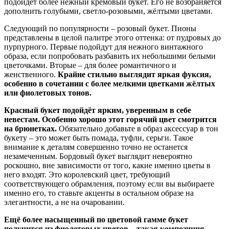
подойдёт более нежный кремовый букет. Его не возбраняется
дополнить голубыми, светло-розовыми, жёлтыми цветами.
Следующий по популярности – розовый букет. Пионы
представлены в целой палитре этого оттенка: от пудровых до
пурпурного. Первые подойдут для нежного винтажного
образа, если попробовать разбавить их небольшими белыми
цветочками. Вторые – для более романтичного и
женственного.
Крайне стильно выглядит яркая фуксия,
особенно в сочетании с более мелкими цветками жёлтых
или фиолетовых тонов.
Красный букет подойдёт ярким, уверенным в себе
невестам. Особенно хорошо этот горячий цвет смотрится
на брюнетках.
Обязательно добавьте в образ аксессуар в тон
букету – это может быть помада, туфли, серьги. Такое
внимание к деталям совершенно точно не останется
незамеченным. Бордовый букет выглядит невероятно
роскошно, вне зависимости от того, какие именно цветы в
него входят. Это королевский цвет, требующий
соответствующего обрамления, поэтому если вы выбираете
именно его, то ставьте акценты в остальном образе на
элегантности, а не на очаровании.
Ещё более насыщенный по цветовой гамме букет
получится из фиолетовых цветов – такая композиция