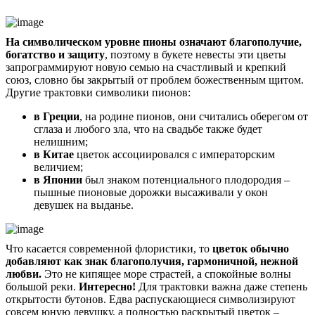
На символическом уровне пионы означают благополучие,
богатство и защиту
, поэтому в букете невесты эти цветы
запрограммируют новую семью на счастливый и крепкий
союз, словно бы закрытый от проблем божественным щитом.
Другие трактовки символики пионов:
в Греции
, на родине пионов, они считались оберегом от
сглаза и любого зла, что на свадьбе также будет
нелишним;
в Китае
цветок ассоциировался с императорским
величием;
в Японии
был знаком потенциального плодородия –
пышные пионовые дорожки высаживали у окон
девушек на выданье.
Что касается современной флористики, то
цветок обычно
добавляют как знак благополучия, гармоничной, нежной
любви.
Это не кипящее море страстей, а спокойные волны
большой реки.
Интересно!
Для трактовки важна даже степень
открытости бутонов. Едва распускающиеся символизируют
совсем юную девушку, а полностью раскрытый цветок –