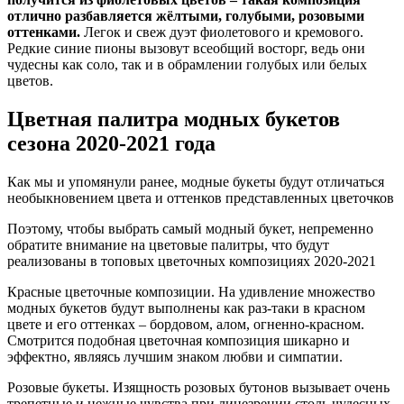
отлично разбавляется жёлтыми, голубыми, розовыми
оттенками.
Легок и свеж дуэт фиолетового и кремового.
Редкие синие пионы вызовут всеобщий восторг, ведь они
чудесны как соло, так и в обрамлении голубых или белых
цветов.
Цветная палитра модных букетов
сезона 2020-2021 года
Как мы и упомянули ранее, модные букеты будут отличаться
необыкновением цвета и оттенков представленных цветочков
Поэтому, чтобы выбрать самый модный букет, непременно
обратите внимание на цветовые палитры, что будут
реализованы в топовых цветочных композициях 2020-2021
Красные цветочные композиции. На удивление множество
модных букетов будут выполнены как раз-таки в красном
цвете и его оттенках – бордовом, алом, огненно-красном.
Смотрится подобная цветочная композиция шикарно и
эффектно, являясь лучшим знаком любви и симпатии.
Розовые букеты. Изящность розовых бутонов вызывает очень
трепетные и нежные чувства при лицезрении столь чудесных