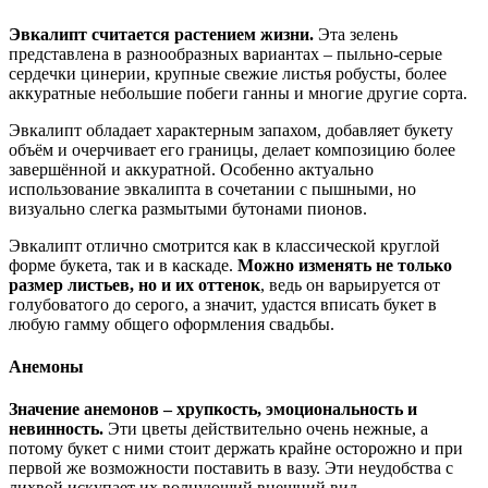
Эвкалипт считается растением жизни.
Эта зелень
представлена в разнообразных вариантах – пыльно-серые
сердечки цинерии, крупные свежие листья робусты, более
аккуратные небольшие побеги ганны и многие другие сорта.
Эвкалипт обладает характерным запахом, добавляет букету
объём и очерчивает его границы, делает композицию более
завершённой и аккуратной. Особенно актуально
использование эвкалипта в сочетании с пышными, но
визуально слегка размытыми бутонами пионов.
Эвкалипт отлично смотрится как в классической круглой
форме букета, так и в каскаде.
Можно изменять не только
размер листьев, но и их оттенок
, ведь он варьируется от
голубоватого до серого, а значит, удастся вписать букет в
любую гамму общего оформления свадьбы.
Анемоны
Значение анемонов – хрупкость, эмоциональность и
невинность.
Эти цветы действительно очень нежные, а
потому букет с ними стоит держать крайне осторожно и при
первой же возможности поставить в вазу. Эти неудобства с
лихвой искупает их волнующий внешний вид.