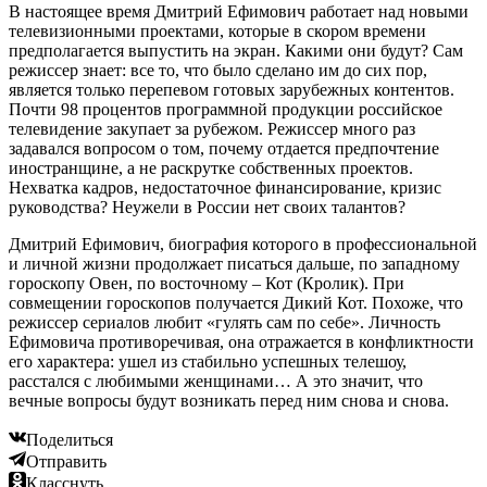
В настоящее время Дмитрий Ефимович работает над новыми
телевизионными проектами, которые в скором времени
предполагается выпустить на экран. Какими они будут? Сам
режиссер знает: все то, что было сделано им до сих пор,
является только перепевом готовых зарубежных контентов.
Почти 98 процентов программной продукции российское
телевидение закупает за рубежом. Режиссер много раз
задавался вопросом о том, почему отдается предпочтение
иностранщине, а не раскрутке собственных проектов.
Нехватка кадров, недостаточное финансирование, кризис
руководства? Неужели в России нет своих талантов?
Дмитрий Ефимович, биография которого в профессиональной
и личной жизни продолжает писаться дальше, по западному
гороскопу Овен, по восточному – Кот (Кролик). При
совмещении гороскопов получается Дикий Кот. Похоже, что
режиссер сериалов любит «гулять сам по себе». Личность
Ефимовича противоречивая, она отражается в конфликтности
его характера: ушел из стабильно успешных телешоу,
расстался с любимыми женщинами… А это значит, что
вечные вопросы будут возникать перед ним снова и снова.
Поделиться
Отправить
Класснуть