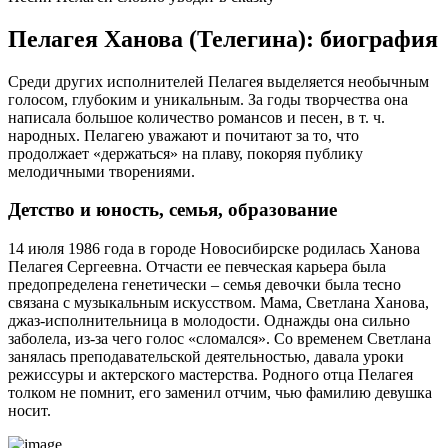
Пелагея Ханова (Телегина): биография
Среди других исполнителей Пелагея выделяется необычным
голосом, глубоким и уникальным. За годы творчества она
написала большое количество романсов и песен, в т. ч.
народных. Пелагею уважают и почитают за то, что
продолжает «держаться» на плаву, покоряя публику
мелодичными творениями.
Детство и юность, семья, образование
14 июля 1986 года в городе Новосибирске родилась Ханова
Пелагея Сергеевна. Отчасти ее певческая карьера была
предопределена генетически – семья девочки была тесно
связана с музыкальным искусством. Мама, Светлана Ханова,
джаз-исполнительница в молодости. Однажды она сильно
заболела, из-за чего голос «сломался». Со временем Светлана
занялась преподавательской деятельностью, давала уроки
режиссуры и актерского мастерства. Родного отца Пелагея
толком не помнит, его заменил отчим, чью фамилию девушка
носит.