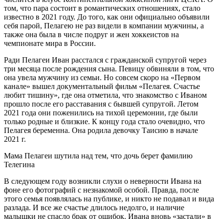
том, что пара состоит в романтических отношениях, стало
известно в 2021 году. До того, как они официально объявили
себя парой, Пелагею не раз видели в компании мужчины, а
также она была в числе подруг и жен хоккеистов на
чемпионате мира в России.
Ради Пелагеи Иван расстался с гражданской супругой через
три месяца после рождения сына. Певицу обвиняли в том, что
она увела мужчину из семьи. Но совсем скоро на «Первом
канале» вышел документальный фильм «Пелагея. Счастье
любит тишину», где она отметила, что знакомство с Иваном
прошло после его расставания с бывшей супругой. Летом
2021 года они поженились на тихой церемонии, где были
только родные и близкие. К концу года стало очевидно, что
Пелагея беременна. Она родила девочку Таисию в начале
2021 г.
Мама Пелагеи шутила над тем, что дочь берет фамилию
Телегина
В следующем году возникли слухи о неверности Ивана на
фоне его фотографий с незнакомой особой. Правда, после
этого семья появлялась на публике, и никто не подавал и вида
разлада. И все же счастье длилось недолго, и наличие
малышки не спасло брак от ошибок. Ивана вновь «застали» в