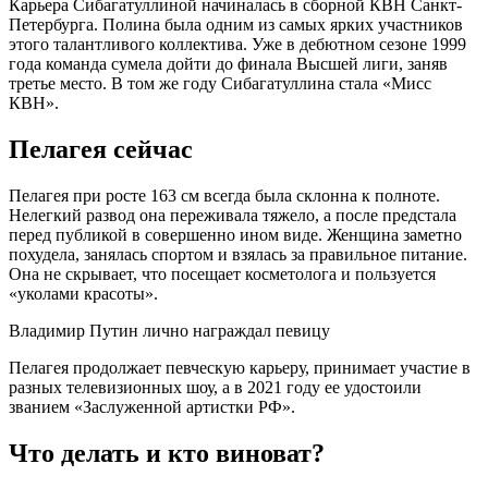
Карьера Сибагатуллиной начиналась в сборной КВН Санкт-
Петербурга. Полина была одним из самых ярких участников
этого талантливого коллектива. Уже в дебютном сезоне 1999
года команда сумела дойти до финала Высшей лиги, заняв
третье место. В том же году Сибагатуллина стала «Мисс
КВН».
Пелагея сейчас
Пелагея при росте 163 см всегда была склонна к полноте.
Нелегкий развод она переживала тяжело, а после предстала
перед публикой в совершенно ином виде. Женщина заметно
похудела, занялась спортом и взялась за правильное питание.
Она не скрывает, что посещает косметолога и пользуется
«уколами красоты».
Владимир Путин лично награждал певицу
Пелагея продолжает певческую карьеру, принимает участие в
разных телевизионных шоу, а в 2021 году ее удостоили
званием «Заслуженной артистки РФ».
Что делать и кто виноват?