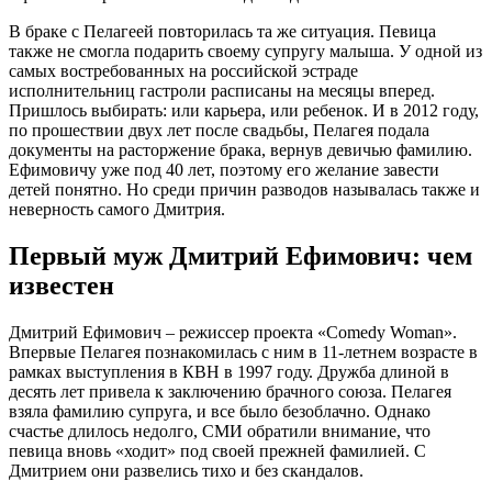
В браке с Пелагеей повторилась та же ситуация. Певица
также не смогла подарить своему супругу малыша. У одной из
самых востребованных на российской эстраде
исполнительниц гастроли расписаны на месяцы вперед.
Пришлось выбирать: или карьера, или ребенок. И в 2012 году,
по прошествии двух лет после свадьбы, Пелагея подала
документы на расторжение брака, вернув девичью фамилию.
Ефимовичу уже под 40 лет, поэтому его желание завести
детей понятно. Но среди причин разводов называлась также и
неверность самого Дмитрия.
Первый муж Дмитрий Ефимович: чем
известен
Дмитрий Ефимович – режиссер проекта «Comedy Woman».
Впервые Пелагея познакомилась с ним в 11-летнем возрасте в
рамках выступления в КВН в 1997 году. Дружба длиной в
десять лет привела к заключению брачного союза. Пелагея
взяла фамилию супруга, и все было безоблачно. Однако
счастье длилось недолго, СМИ обратили внимание, что
певица вновь «ходит» под своей прежней фамилией. С
Дмитрием они развелись тихо и без скандалов.