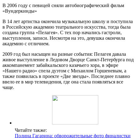
В 2006 году с певицей сняли автобиографический фильм
«Вундеркинды»
В 14 лет артистка окончила музыкальную школу и поступила
в Российскую академию театрального искусства, тогда была
создана группа «Пелагея». С тех пор начались гастроли,
выступления, записи. Несмотря на это, девушка окончила
академию с отличием.
2009 год был насыщен на разные события: Пелагея давала
живое выступление в Ледовом Дворце Санкт-Петербурга под
аккомпанемент забайкальского казачьего хора, в эфире
«Нашего радио» спела дуэтом с Михаилом Горшеневым, а
также появилась в проекте «Две звезды». Последнее плавно
ввело ее в мир телевидения, где она стала появляться все
чаще.
Читайте также:
Полина Гагарина: обворожительные фото финалистки