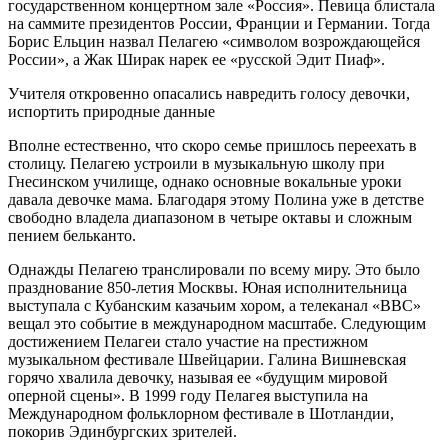
государственном концертном зале «Россия». Певица блистала
на саммите президентов России, Франции и Германии. Тогда
Борис Ельцин назвал Пелагею «символом возрождающейся
России», а Жак Ширак нарек ее «русской Эдит Пиаф».
Учителя откровенно опасались навредить голосу девочки,
испортить природные данные
Вполне естественно, что скоро семье пришлось переехать в
столицу. Пелагею устроили в музыкальную школу при
Гнесинском училище, однако основные вокальные уроки
давала девочке мама. Благодаря этому Полина уже в детстве
свободно владела диапазоном в четыре октавы и сложным
пением бельканто.
Однажды Пелагею транслировали по всему миру. Это было
празднование 850-летия Москвы. Юная исполнительница
выступала с Кубанским казачьим хором, а телеканал «BBC»
вещал это событие в международном масштабе. Следующим
достижением Пелагеи стало участие на престижном
музыкальном фестивале Швейцарии. Галина Вишневская
горячо хвалила девочку, называя ее «будущим мировой
оперной сцены». В 1999 году Пелагея выступила на
Международном фольклорном фестивале в Шотландии,
покорив Эдинбургских зрителей.