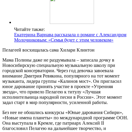
Читайте также:
Екатерина Варнава рассказала о романе с Александром
Молочниковым: «Семья будет с этим человеком»
Пелагеей восхищалась сама Хилари Клинтон
Мама Полины даже не раздумывала – записала дочку в
Новосибирскую специальную музыкальную школу при
городской консерватории. Через год девочка завоевала
внимание Дмитрия Ревякина, популярного на тот момент
музыканта, лидера группы «Калинов мост». Он пригласил
юное дарование принять участие в проекте «Утренняя
звезда», что привело Пелагею к титулу «Лучшая
исполнительница народной песни в России». Этот момент
задал старт в мир популярности, усиленной работы.
Без нее не обошлись конкурсы «Юные дарования Сибири»,
«Новые имена планеты» по международной программе ООН.
Она выступала в Кремле, где патриарх Алексий II
благословил Пелагею на дальнейшее творчество, и