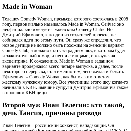
Made in Woman
Телешоу Comedy Woman, премьера которого состоялась в 2008
году, первоначально называлось Made in Woman. Сейчас оно
неофициально именуется «женским Comedy Club». Но
Дмитрий Ефимович, как один из создателей проекта, не
собирался идти по этому пути. Он сразу же определил, что
новое детище не должно быть похожим на женский вариант
Comedy Club, а должно стать эстрадным шоу, в котором будет
и зажигательный юмор, и песни с танцами, и клоунская
эксцентрика. К сожалению, Made in Woman в заданном
варианте продержался всего четыре выпуска, а далее, после
некоторого перерыва, стал именно тем, чего желал избежать
Ефимович, – Comedy Woman, как бы мягким ответом
жесткому мужскому юмору. Все участницы этого шоу когда-то
начинали в КВН. Бывшие супруги Дмитрия Ефимовича также
в прошлом КВНщицы.
Второй муж Иван Телегин: кто такой,
дочь Таисия, причины развода
Иван Телегин – российский хоккеист, нападающий. Он
числится в клубе Континентальной хоккейной лиги ЦСКА. О