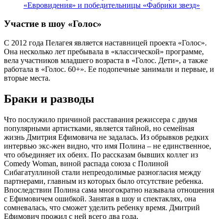
«Евровидения» и победительницы «Фабрики звезд»
Участие в шоу «Голос»
С 2012 года Пелагея является наставницей проекта «Голос».
Она несколько лет пребывала в «классической» программе,
вела участников младшего возраста в «Голос. Дети», а также
работала в «Голос. 60+». Ее подопечные занимали и первые, и
вторые места.
Браки и разводы
Что послужило причиной расставания режиссера с двумя
популярными артистками, является тайной, но семейная
жизнь Дмитрия Ефимовича не задалась. Из обрывков редких
интервью экс-жен видно, что имя Полина – не единственное,
что объединяет их обеих. По рассказам бывших коллег из
Comedy Woman, виной распада союза с Полиной
Сибагатуллиной стали непреодолимые разногласия между
партнерами, главным из которых было отсутствие ребенка.
Впоследствии Полина сама многократно называла отношения
с Ефимовичем ошибкой. Занятая в шоу и спектаклях, она
сомневалась, что сможет уделить ребенку время. Дмитрий
Ефимович прожил с ней всего два года.