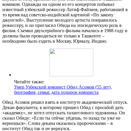
комиком. Однажды на одном из его концертов побывал
известный узбекский режиссер Латиф Файзиев, работавший в
то время над советско-индийской картиной «По закону
джунглей». Выступление молодого артиста понравилось
режиссеру, и он пригласил Обида на эпизодическую роль в
фильм. Съемки двухсерийного фильма начались в 1988 году и
должны были проводиться не только в Ташкенте –
необходимо было ездить в Москву, Юрмалу, Индию.
Читайте также:
Умер Узбекский юморист Обид Асомов (55 лет),
биография, семья: дата похорон юмориста
Обид Асомов решил взять в институте академический отпуск.
Декан факультета, к которому пришел Обид с просьбой дать
«академку», не хотел отпускать талантливого художника. Он
сказал Обиду: «Если ты сейчас уйдешь, то назад ты уже не
вернешься». Слова декана оказались пророческими – в
институт Обид так и не вернулся.