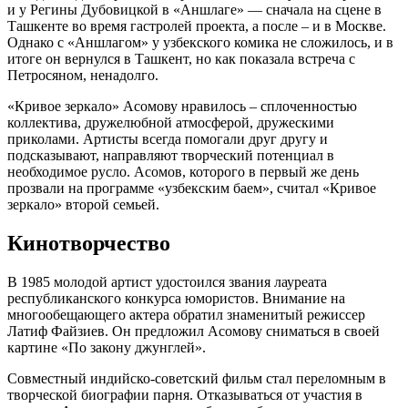
и у Регины Дубовицкой в «Аншлаге» — сначала на сцене в
Ташкенте во время гастролей проекта, а после – и в Москве.
Однако с «Аншлагом» у узбекского комика не сложилось, и в
итоге он вернулся в Ташкент, но как показала встреча с
Петросяном, ненадолго.
«Кривое зеркало» Асомову нравилось – сплоченностью
коллектива, дружелюбной атмосферой, дружескими
приколами. Артисты всегда помогали друг другу и
подсказывают, направляют творческий потенциал в
необходимое русло. Асомов, которого в первый же день
прозвали на программе «узбекским баем», считал «Кривое
зеркало» второй семьей.
Кинотворчество
В 1985 молодой артист удостоился звания лауреата
республиканского конкурса юмористов. Внимание на
многообещающего актера обратил знаменитый режиссер
Латиф Файзиев. Он предложил Асомову сниматься в своей
картине «По закону джунглей».
Совместный индийско-советский фильм стал переломным в
творческой биографии парня. Отказываться от участия в