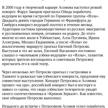
В 2000 году в творческой карьере Асомова наступил резкий
поворот. Фарух Закиров пригласил Обида поработать
ведущим во время гастролей по Германии группы «Ялла».
Двадцать девять городов Германии от Франкфурта до
Гамбурга юморист-ведущий посетил в течение месяца.
Аудитория состояла преимущественно из русских эмигрантов
и русскоязычных немцев, уехавших на родину. До этого
многие из них жили в Узбекистане, Алла Пугачева, Ирина
Аллегрова, Михаил Евдокимов, а после «Яллы» по
аналогичному маршруту проехал Евгений Петросян.
Выступая в тех же залах, Евгений Ваганович постоянно
слышал о «маленьком узбеке-ведущем» из «Яллы», талантом
которых зрители восхищались и советовали Петросяну
пригласить его в свой театр.
Через несколько лет Петросян приехал с гастролями в
Ташкент и разыскал там узбекского юмориста, предложив ему
совместное выступление. Концерт Петросяна и Асомова
прошел «на ура», российский юморист был в восторге и
заявил со сцены, что скоро узбекские телезрители увидят
своего соотечественника в «Кривом Зеркале». Как известно,
свое обещание Петросян выполнил.
Незадолго до встречи с Петросяном Асомов успел поработать