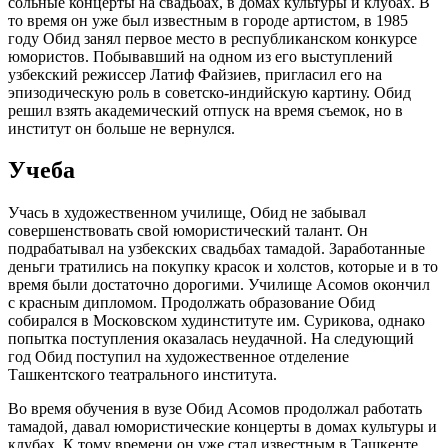
сольные концерты на свадьбах, в домах культуры и клубах. В
то время он уже был известным в городе артистом, в 1985
году Обид занял первое место в республиканском конкурсе
юмористов. Побывавший на одном из его выступлений
узбекский режиссер Латиф Файзиев, пригласил его на
эпизодическую роль в советско-индийскую картину. Обид
решил взять академический отпуск на время съемок, но в
институт он больше не вернулся.
Учеба
Учась в художественном училище, Обид не забывал
совершенствовать свой юмористический талант. Он
подрабатывал на узбекских свадьбах тамадой. Заработанные
деньги тратились на покупку красок и холстов, которые и в то
время были достаточно дорогими. Училище Асомов окончил
с красным дипломом. Продолжать образование Обид
собирался в Московском худинституте им. Сурикова, однако
попытка поступления оказалась неудачной. На следующий
год Обид поступил на художественное отделение
Ташкентского театрального института.
Во время обучения в вузе Обид Асомов продолжал работать
тамадой, давал юмористические концерты в домах культуры и
клубах. К тому времени он уже стал известным в Ташкенте