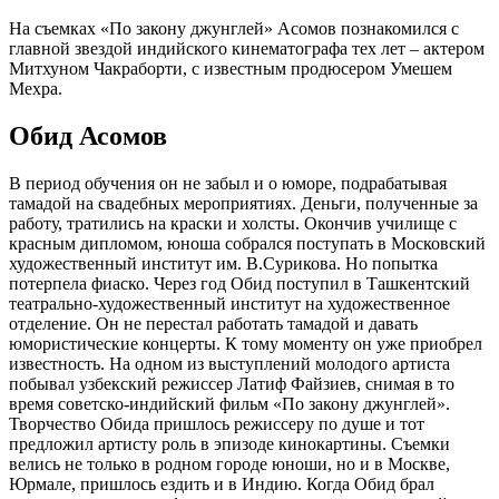
На съемках «По закону джунглей» Асомов познакомился с
главной звездой индийского кинематографа тех лет – актером
Митхуном Чакраборти, с известным продюсером Умешем
Мехра.
Обид Асомов
В период обучения он не забыл и о юморе, подрабатывая
тамадой на свадебных мероприятиях. Деньги, полученные за
работу, тратились на краски и холсты. Окончив училище с
красным дипломом, юноша собрался поступать в Московский
художественный институт им. В.Сурикова. Но попытка
потерпела фиаско. Через год Обид поступил в Ташкентский
театрально-художественный институт на художественное
отделение. Он не перестал работать тамадой и давать
юмористические концерты. К тому моменту он уже приобрел
известность. На одном из выступлений молодого артиста
побывал узбекский режиссер Латиф Файзиев, снимая в то
время советско-индийский фильм «По закону джунглей».
Творчество Обида пришлось режиссеру по душе и тот
предложил артисту роль в эпизоде кинокартины. Съемки
велись не только в родном городе юноши, но и в Москве,
Юрмале, пришлось ездить и в Индию. Когда Обид брал