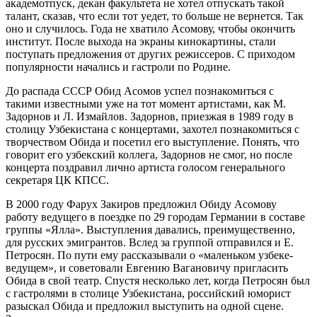
академотпуск, декан факультета не хотел отпускать такой
талант, сказав, что если тот уедет, то больше не вернется. Так
оно и случилось. Года не хватило Асомову, чтобы окончить
институт. После выхода на экраны кинокартины, стали
поступать предложения от других режиссеров. С приходом
популярности начались и гастроли по Родине.
До распада СССР Обид Асомов успел познакомиться с
такими известными уже на тот момент артистами, как М.
Задорнов и Л. Измайлов. Задорнов, приезжая в 1989 году в
столицу Узбекистана с концертами, захотел познакомиться с
творчеством Обида и посетил его выступление. Понять, что
говорит его узбекский коллега, Задорнов не смог, но после
концерта поздравил лично артиста голосом генерального
секретаря ЦК КПСС.
В 2000 году Фарух Закиров предложил Обиду Асомову
работу ведущего в поездке по 29 городам Германии в составе
группы «Ялла». Выступления давались, преимущественно,
для русских эмигрантов. Вслед за группой отправился и Е.
Петросян. По пути ему рассказывали о «маленьком узбеке-
ведущем», и советовали Евгению Вагановичу пригласить
Обида в свой театр. Спустя несколько лет, когда Петросян был
с гастролями в столице Узбекистана, российский юморист
разыскал Обида и предложил выступить на одной сцене.