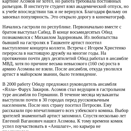
картине Асомов не хотел, но работа требовала постоянных
разъездов. В институте студент взял академический отпуск, но
к учебе впоследствии так и не вернулся. Благодаря фильму он
завоевал популярность. Это открыло дорогу в кинематограф.
Начались гастроли по республике. Первоначально вместе с
братом выступал Сабид. В конце восьмидесятых Обид
познакомился с Михаилом Задорновым. Из любопытства
бывший на гастролях в Ташкенте артист посетил
выступление концерта коллеги. Встреча с Игорем Христенко
переросла в настоящую дружбу на многие годы. На
протяжении почти двух десятилетий Обид работал в ансамбле
МВД, хотя по причине весьма невысокого (160 см) роста в
армию Асомова не взяли. После ансамбля, откуда уволился
артист в майорском звании, было телевидение.
В 2000 работу Обиду предложил руководитель ансамбля
«Ялла» Фарух Закиров. Асомов стал ведущим в гастрольном
туре ансамбля по Германии. В течение месяца музыканты
выступили почти в 30 городах перед русскоязычным
населением. После них страну посетил Петросян. Ему
рассказали про впечатлившего всех узбекского комика. Выбор
зрителей знаменитый артист запомнил. Спустя несколько лет
Евгений Ваганович нашел Асомова. К тому времени комик
успел поучаствовать в «Аншлаге», но карьера не