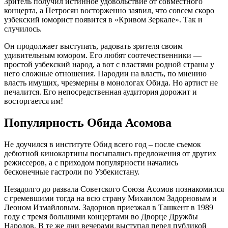
Зритель получил истинное удовольствие от совместного
концерта, а Петросян восторженно заявил, что совсем скоро
узбекский юморист появится в «Кривом Зеркале». Так и
случилось.
Он продолжает выступать, радовать зрителя своим
удивительным юмором. Его любят соотечественники —
простой узбекский народ, а вот с властями родной страны у
него сложные отношения. Пародии на власть, по мнению
власть имущих, чрезмерны в монологах Обида. Но артист не
печалится. Его непосредственная аудитория дорожит и
восторгается им!
Популярность Обида Асомова
Не доучился в институте Обид всего год – после съемок
дебютной кинокартины посыпались предложения от других
режиссеров, а с приходом популярности начались
бесконечные гастроли по Узбекистану.
Незадолго до развала Советского Союза Асомов познакомился
с гремевшими тогда на всю страну Михаилом Задорновым и
Леоном Измайловым. Задорнов приезжал в Ташкент в 1989
году с тремя большими концертами во Дворце Дружбы
Народов. В те же дни вечерами выступал перед публикой