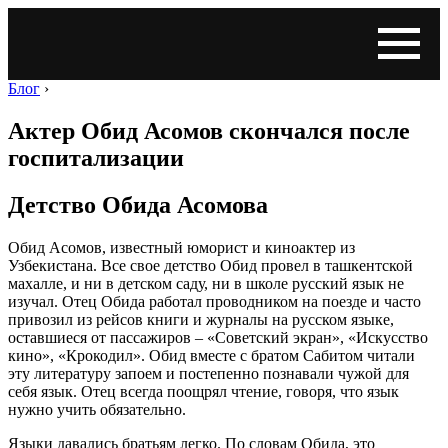
Блог
›
Актер Обид Асомов скончался после
госпитализации
Детство Обида Асомова
Обид Асомов, известный юморист и киноактер из
Узбекистана. Все свое детство Обид провел в ташкентской
махалле, и ни в детском саду, ни в школе русский язык не
изучал. Отец Обида работал проводником на поезде и часто
привозил из рейсов книги и журналы на русском языке,
оставшиеся от пассажиров – «Советский экран», «Искусство
кино», «Крокодил». Обид вместе с братом Сабитом читали
эту литературу запоем и постепенно познавали чужой для
себя язык. Отец всегда поощрял чтение, говоря, что язык
нужно учить обязательно.
Языки давались братьям легко. По словам Обида, это