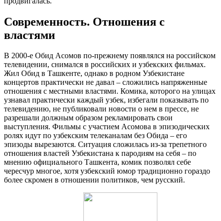
продвигалась.
Современность. Отношения с
властями
В 2000-е Обид Асомов по-прежнему появлялся на российском
телевидении, снимался в российских и узбекских фильмах.
Жил Обид в Ташкенте, однако в родном Узбекистане
концертов практически не давал – сложились напряженные
отношения с местными властями. Комика, которого на улицах
узнавал практически каждый узбек, избегали показывать по
телевидению, не публиковали новости о нем в прессе, не
разрешали должным образом рекламировать свои
выступления. Фильмы с участием Асомова в эпизодических
ролях идут по узбекским телеканалам без Обида – его
эпизоды вырезаются. Ситуация сложилась из-за трепетного
отношения властей Узбекистана к пародиям на себя – по
мнению официального Ташкента, комик позволял себе
чересчур многое, хотя узбекский юмор традиционно гораздо
более скромен в отношении политиков, чем русский.