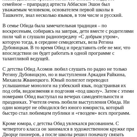
семейное – прапрадед артиста Аббасхон Эшон был
уважаемым человеком, основателем первой школы в
Ташкенте, знал несколько языков, в том числе и русский.
В семье Обида была замечательная традиция – по
воскресеньям, собираясь на завтрак, дети вместе с родителями
пили чай и слушали радиопередачу «С добрым утром»,
которую тогда, в середине семидесятых, вела Регина
Дубовицкая. В то время Обид и представить себе не мог, что
впоследствии он будет работать в одной программе с
талантливой ведущей.
С детства Обид Асомов любил слушать по радио не только
Регину Дубовицкую, но и выступления Аркадия Райкина,
Михаила Жванецкого. Юный полиглот переводил
услышанные монологи на узбекский язык, подстраивая их
под себя, видоизменяя и подгоняя «под школу». Затем с этими
номерами Обид выступал на вечерах самодеятельности и
праздниках. Учителя очень любили выступления Обида. Ни
один концерт не обходился без юного юмориста, который
быстро стал любимцем публики и «гвоздем» всех программ.
Кроме юмора, с детства Обид увлекался рисованием. С
четвертого класса он занимался в художественном кружке при
Дворце пионеров, а после школы решил поначалу связать