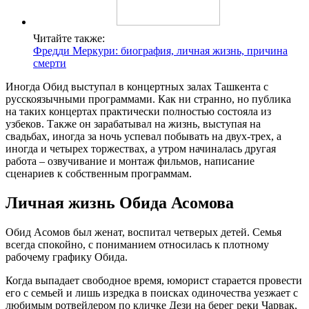
Читайте также:
Фредди Меркури: биография, личная жизнь, причина
смерти
Иногда Обид выступал в концертных залах Ташкента с
русскоязычными программами. Как ни странно, но публика
на таких концертах практически полностью состояла из
узбеков. Также он зарабатывал на жизнь, выступая на
свадьбах, иногда за ночь успевал побывать на двух-трех, а
иногда и четырех торжествах, а утром начиналась другая
работа – озвучивание и монтаж фильмов, написание
сценариев к собственным программам.
Личная жизнь Обида Асомова
Обид Асомов был женат, воспитал четверых детей. Семья
всегда спокойно, с пониманием относилась к плотному
рабочему графику Обида.
Когда выпадает свободное время, юморист старается провести
его с семьей и лишь изредка в поисках одиночества уезжает с
любимым ротвейлером по кличке Дези на берег реки Чарвак,