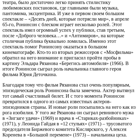
театра, было достаточно легко принять стилистику
любимовских постановок, где главными были музыка,
пантомима, эксцентрика. И уже в первом своем большом
спектакле – «Десять дней, которые потрясли мир», в апреле
65-го, Ронинсон с блеском играет несколько ролей. Этот
спектакль имел огромный успех у публики, став третьим,
после «Доброго человека…» и «Антимиров», на которые
столичная публика буквально ломилась. Именно этот
спектакль помог Ронинсону оказаться в большом
кинематографе. Кто-то из вторых режиссеров с «Мосфильма»
обратил на него внимание и пригласил пройти пробы в
картину Эльдара Рязанова «Берегись автомобиля» (1966). В
итоге Ронинсон сыграл роль начальника главного героя
фильма Юрия Деточкина.
Благодаря тому что фильм Рязанова стал очень популярным,
эпизодическая роль Ронинсона была замечена. Актер вытянул
тот самый счастливый билет. И с того момента Ронинсон
превратился в одного из самых известных актеров-
эпизодников страны. И новые роли посыпались на него как из
рога изобилия. У того же Рязанова он сыграл ревнивого мужа
в «Зигзаге удачи» (1969) и врача в «Стариках-разбойниках»
(1971), у Леонида Гайдая в «12 стульях» (1971) – трусоватого
председателя Биржевого комитета Кислярского, у Алексея
Коренева в «Большой перемене» (1973) – начальника цеха.