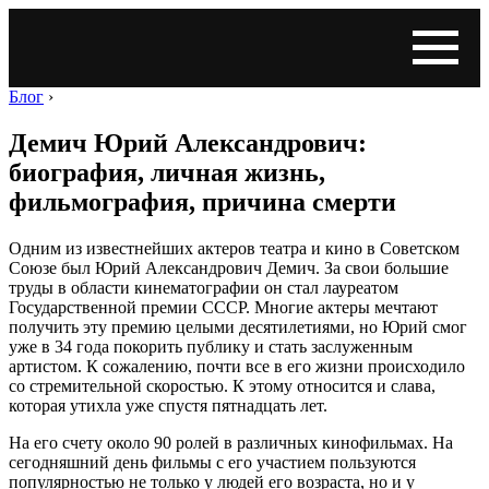
Блог
›
Демич Юрий Александрович:
биография, личная жизнь,
фильмография, причина смерти
Одним из известнейших актеров театра и кино в Советском
Союзе был Юрий Александрович Демич. За свои большие
труды в области кинематографии он стал лауреатом
Государственной премии СССР. Многие актеры мечтают
получить эту премию целыми десятилетиями, но Юрий смог
уже в 34 года покорить публику и стать заслуженным
артистом. К сожалению, почти все в его жизни происходило
со стремительной скоростью. К этому относится и слава,
которая утихла уже спустя пятнадцать лет.
На его счету около 90 ролей в различных кинофильмах. На
сегодняшний день фильмы с его участием пользуются
популярностью не только у людей его возраста, но и у