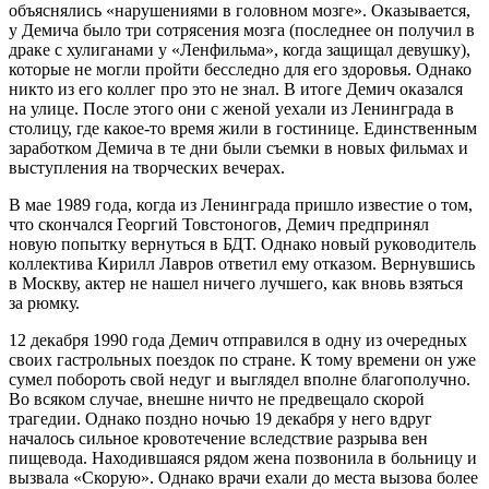
объяснялись «нарушениями в головном мозге». Оказывается,
у Демича было три сотрясения мозга (последнее он получил в
драке с хулиганами у «Ленфильма», когда защищал девушку),
которые не могли пройти бесследно для его здоровья. Однако
никто из его коллег про это не знал. В итоге Демич оказался
на улице. После этого они с женой уехали из Ленинграда в
столицу, где какое-то время жили в гостинице. Единственным
заработком Демича в те дни были съемки в новых фильмах и
выступления на творческих вечерах.
В мае 1989 года, когда из Ленинграда пришло известие о том,
что скончался Георгий Товстоногов, Демич предпринял
новую попытку вернуться в БДТ. Однако новый руководитель
коллектива Кирилл Лавров ответил ему отказом. Вернувшись
в Москву, актер не нашел ничего лучшего, как вновь взяться
за рюмку.
12 декабря 1990 года Демич отправился в одну из очередных
своих гастрольных поездок по стране. К тому времени он уже
сумел побороть свой недуг и выглядел вполне благополучно.
Во всяком случае, внешне ничто не предвещало скорой
трагедии. Однако поздно ночью 19 декабря у него вдруг
началось сильное кровотечение вследствие разрыва вен
пищевода. Находившаяся рядом жена позвонила в больницу и
вызвала «Скорую». Однако врачи ехали до места вызова более