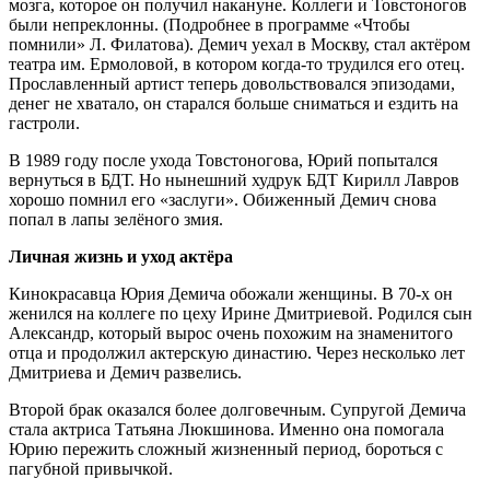
мозга, которое он получил накануне. Коллеги и Товстоногов
были непреклонны. (Подробнее в программе «Чтобы
помнили» Л. Филатова). Демич уехал в Москву, стал актёром
театра им. Ермоловой, в котором когда-то трудился его отец.
Прославленный артист теперь довольствовался эпизодами,
денег не хватало, он старался больше сниматься и ездить на
гастроли.
В 1989 году после ухода Товстоногова, Юрий попытался
вернуться в БДТ. Но нынешний худрук БДТ Кирилл Лавров
хорошо помнил его «заслуги». Обиженный Демич снова
попал в лапы зелёного змия.
Личная жизнь и уход актёра
Кинокрасавца Юрия Демича обожали женщины. В 70-х он
женился на коллеге по цеху Ирине Дмитриевой. Родился сын
Александр, который вырос очень похожим на знаменитого
отца и продолжил актерскую династию. Через несколько лет
Дмитриева и Демич развелись.
Второй брак оказался более долговечным. Супругой Демича
стала актриса Татьяна Люкшинова. Именно она помогала
Юрию пережить сложный жизненный период, бороться с
пагубной привычкой.