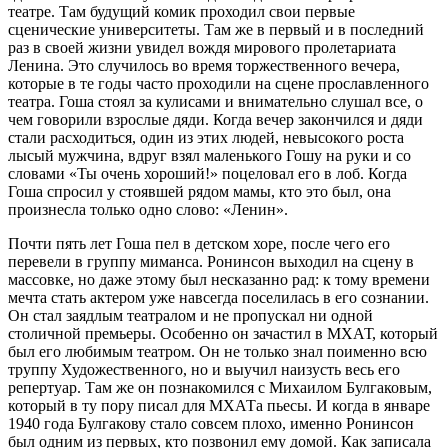
театре. Там будущий комик проходил свои первые
сценические университеты. Там же в первый и в последний
раз в своей жизни увидел вождя мирового пролетариата
Ленина. Это случилось во время торжественного вечера,
которые в те годы часто проходили на сцене прославленного
театра. Гоша стоял за кулисами и внимательно слушал все, о
чем говорили взрослые дяди. Когда вечер закончился и дяди
стали расходиться, один из этих людей, невысокого роста
лысый мужчина, вдруг взял маленького Гошу на руки и со
словами «Ты очень хороший!» поцеловал его в лоб. Когда
Гоша спросил у стоявшей рядом мамы, кто это был, она
произнесла только одно слово: «Ленин».
Почти пять лет Гоша пел в детском хоре, после чего его
перевели в группу миманса. Ронинсон выходил на сцену в
массовке, но даже этому был несказанно рад: к тому времени
мечта стать актером уже навсегда поселилась в его сознании.
Он стал заядлым театралом и не пропускал ни одной
столичной премьеры. Особенно он зачастил в МХАТ, который
был его любимым театром. Он не только знал поименно всю
труппу Художественного, но и выучил наизусть весь его
репертуар. Там же он познакомился с Михаилом Булгаковым,
который в ту пору писал для МХАТа пьесы. И когда в январе
1940 года Булгакову стало совсем плохо, именно Ронинсон
был одним из первых, кто позвонил ему домой. Как записала