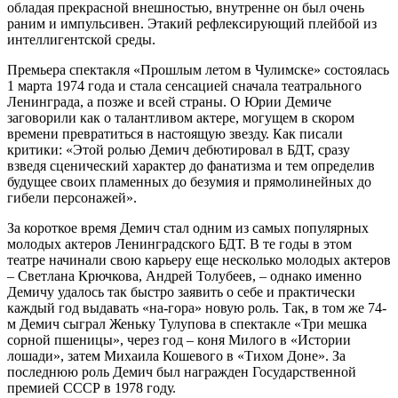
обладая прекрасной внешностью, внутренне он был очень
раним и импульсивен. Этакий рефлексирующий плейбой из
интеллигентской среды.
Премьера спектакля «Прошлым летом в Чулимске» состоялась
1 марта 1974 года и стала сенсацией сначала театрального
Ленинграда, а позже и всей страны. О Юрии Демиче
заговорили как о талантливом актере, могущем в скором
времени превратиться в настоящую звезду. Как писали
критики: «Этой ролью Демич дебютировал в БДТ, сразу
взведя сценический характер до фанатизма и тем определив
будущее своих пламенных до безумия и прямолинейных до
гибели персонажей».
За короткое время Демич стал одним из самых популярных
молодых актеров Ленинградского БДТ. В те годы в этом
театре начинали свою карьеру еще несколько молодых актеров
– Светлана Крючкова, Андрей Толубеев, – однако именно
Демичу удалось так быстро заявить о себе и практически
каждый год выдавать «на-гора» новую роль. Так, в том же 74-
м Демич сыграл Женьку Тулупова в спектакле «Три мешка
сорной пшеницы», через год – коня Милого в «Истории
лошади», затем Михаила Кошевого в «Тихом Доне». За
последнюю роль Демич был награжден Государственной
премией СССР в 1978 году.