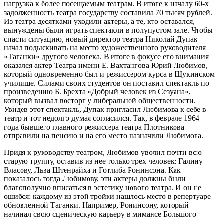
нагрузка к более посещаемым театрам. В итоге к началу 60-х
задолженность театра государству составила 70 тысяч рублей.
Из театра десятками уходили актеры, а те, кто оставался,
вынуждены были играть спектакли в полупустом зале. Чтобы
спасти ситуацию, новый директор театра Николай Дупак
начал подыскивать на место художественного руководителя
«Таганки» другого человека. В итоге в фокусе его внимания
оказался актер Театра имени Е. Вахтангова Юрий Любимов,
который одновременно был и режиссером курса в Щукинском
училище. Силами своих студентов он поставил спектакль по
произведению Б. Брехта «Добрый человек из Сезуана»,
который вызвал восторг у либеральной общественности.
Увидев этот спектакль, Дупак пригласил Любимова к себе в
театр и тот недолго думая согласился. Так, в феврале 1964
года бывшего главного режиссера театра Плотникова
отправили на пенсию и на его место назначили Любимова.
Придя к руководству театром, Любимов уволил почти всю
старую труппу, оставив из нее только трех человек: Галину
Власову, Льва Штенрайха и Готлиба Ронинсона. Как
показалось тогда Любимову, эти актеры должны были
благополучно вписаться в эстетику нового театра. И он не
ошибся: каждому из этой тройки нашлось место в репертуаре
обновленной Таганки. Например, Ронинсону, который
начинал свою сценическую карьеру в мимансе Большого