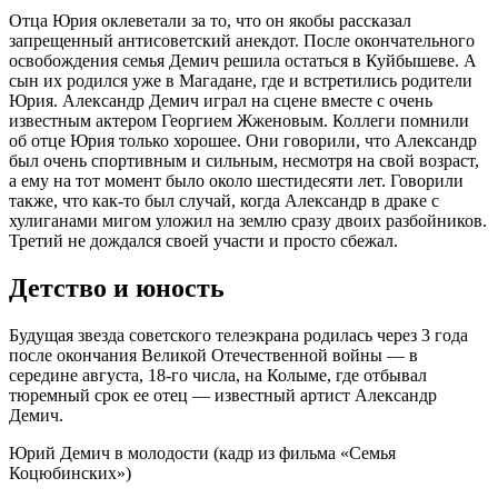
Отца Юрия оклеветали за то, что он якобы рассказал
запрещенный антисоветский анекдот. После окончательного
освобождения семья Демич решила остаться в Куйбышеве. А
сын их родился уже в Магадане, где и встретились родители
Юрия. Александр Демич играл на сцене вместе с очень
известным актером Георгием Жженовым. Коллеги помнили
об отце Юрия только хорошее. Они говорили, что Александр
был очень спортивным и сильным, несмотря на свой возраст,
а ему на тот момент было около шестидесяти лет. Говорили
также, что как-то был случай, когда Александр в драке с
хулиганами мигом уложил на землю сразу двоих разбойников.
Третий не дождался своей участи и просто сбежал.
Детство и юность
Будущая звезда советского телеэкрана родилась через 3 года
после окончания Великой Отечественной войны — в
середине августа, 18-го числа, на Колыме, где отбывал
тюремный срок ее отец — известный артист Александр
Демич.
Юрий Демич в молодости (кадр из фильма «Семья
Коцюбинских»)