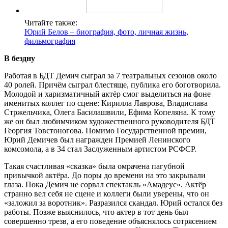
Читайте также:
Юрий Белов – биография, фото, личная жизнь,
фильмография
В бездну
Работая в БДТ Демич сыграл за 7 театральных сезонов около
40 ролей. Причём сыграл блестяще, публика его боготворила.
Молодой и харизматичный актёр смог выделиться на фоне
именитых коллег по сцене: Кирилла Лаврова, Владислава
Стржельчика, Олега Басилашвили, Ефима Копеляна. К тому
же он был любимчиком художественного руководителя БДТ
Георгия Товстоногова. Помимо Государственной премии,
Юрий Демичев был награжден Премией Ленинского
комсомола, а в 34 стал Заслуженным артистом РСФСР.
Такая счастливая «сказка» была омрачена пагубной
привычкой актёра. До поры до времени на это закрывали
глаза. Пока Демич не сорвал спектакль «Амадеус». Актёр
странно вел себя не сцене и коллеги были уверены, что он
«заложил за воротник». Разразился скандал. Юрий остался без
работы. Позже выяснилось, что актер в тот день был
совершенно трезв, а его поведение объяснялось сотрясением