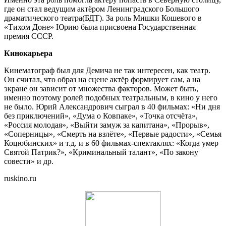
где он стал ведущим актёром Ленинградского Большого
драматического театра(БДТ). За роль Мишки Кошевого в
«Тихом Доне» Юрию была присвоена Государственная
премия СССР.
Кинокарьера
Кинематограф был для Демича не так интересен, как театр.
Он считал, что образ на сцене актёр формирует сам, а на
экране он зависит от множества факторов. Может быть,
именно поэтому ролей подобных театральным, в кино у него
не было. Юрий Александрович сыграл в 40 фильмах: «Ни дня
без приключений», «Дума о Ковпаке», «Точка отсчёта»,
«Россия молодая», «Выйти замуж за капитана», «Прорыв»,
«Соперницы», «Смерть на взлёте», «Первые радости», «Семья
Коцюбинских» и т.д. и в 60 фильмах-спектаклях: «Когда умер
Святой Патрик?», «Криминальный талант», «По закону
совести» и др.
ruskino.ru