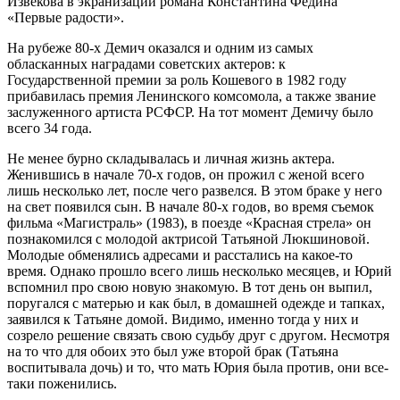
Извекова в экранизации романа Константина Федина
«Первые радости».
На рубеже 80-х Демич оказался и одним из самых
обласканных наградами советских актеров: к
Государственной премии за роль Кошевого в 1982 году
прибавилась премия Ленинского комсомола, а также звание
заслуженного артиста РСФСР. На тот момент Демичу было
всего 34 года.
Не менее бурно складывалась и личная жизнь актера.
Женившись в начале 70-х годов, он прожил с женой всего
лишь несколько лет, после чего развелся. В этом браке у него
на свет появился сын. В начале 80-х годов, во время съемок
фильма «Магистраль» (1983), в поезде «Красная стрела» он
познакомился с молодой актрисой Татьяной Люкшиновой.
Молодые обменялись адресами и расстались на какое-то
время. Однако прошло всего лишь несколько месяцев, и Юрий
вспомнил про свою новую знакомую. В тот день он выпил,
поругался с матерью и как был, в домашней одежде и тапках,
заявился к Татьяне домой. Видимо, именно тогда у них и
созрело решение связать свою судьбу друг с другом. Несмотря
на то что для обоих это был уже второй брак (Татьяна
воспитывала дочь) и то, что мать Юрия была против, они все-
таки поженились.