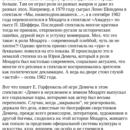
больше. Там он играл роли из разных жанров и даже из
разных эпох. Например, в 1979 году сыграл Леню Шиндина в
спектакле «Мы, нижеподписавшиеся…», а в сентябре 1982
года перевоплотился в Моцарта в спектакле «Амадеус» по
пьесе П. Шеффера. Последний спектакль многие критики
тогда не приняли, откровенно ругали за исторические
ошибки, дурной вкус и уступку коммерции. Мол, что это
такое: в роли Моцарта – современный плейбой, чуть ли не
хиппи?! Однако зритель принял спектакль на «ура» и
буквально ломился на его показы. И происходило это в
немалой степени из-за Юрия Демича, который в роли
Моцарта был настолько современен, социально актуален, что
многие его реплики в спектакле воспринимались зрителем
как политические декламации. А ведь на дворе стоял глухой
«застой» – осень 1982 года.
Вот что пишет Е. Горфункель об игре Демича в этом
спектакле: «Демич в неуклюжем и земном Моцарте выпускал
все социальные пары, которыми как актер был весьма
переполнен. Случаи, когда „закрывали“, не реагировали,
держали без дела, известные по биографиям сверстников
Демича, прежде всего режиссеров, литераторов, художников и
другой богемы, сходились на этой истории Моцарта, жившего
как попало за пределами официальной системы культуры и
искусства, куда, впрочем, он особо и не стремился.