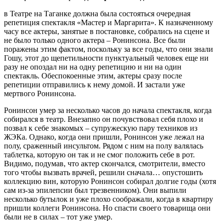
в Театре на Таганке должна была состояться очередная
репетиция спектакля «Мастер и Маргарита». К назначенному
часу все актеры, занятые в постановке, собрались на сцене и
не было только одного актера – Ронинсона. Все были
поражены этим фактом, поскольку за все годы, что они знали
Гошу, этот до щепетильности пунктуальный человек еще ни
разу не опоздал ни на одну репетицию и ни на один
спектакль. Обеспокоенные этим, актеры сразу после
репетиции отправились к нему домой. И застали уже
мертвого Ронинсона.
Ронинсон умер за несколько часов до начала спектакля, когда
собирался в театр. Внезапно он почувствовал себя плохо и
позвал к себе знакомых – супружескую пару техников из
ЖЭКа. Однако, когда они пришли, Ронинсон уже лежал на
полу, сраженный инсультом. Рядом с ним на полу валялась
таблетка, которую он так и не смог положить себе в рот.
Видимо, подумав, что актер скончался, смотрители, вместо
того чтобы вызвать врачей, решили сначала… опустошить
коллекцию вин, которую Ронинсон собирал долгие годы (хотя
сам из-за эпилепсии был трезвенником). Они выпили
несколько бутылок и уже плохо соображали, когда в квартиру
пришли коллеги Ронинсона. Но спасти своего товарища они
были не в силах – тот уже умер.