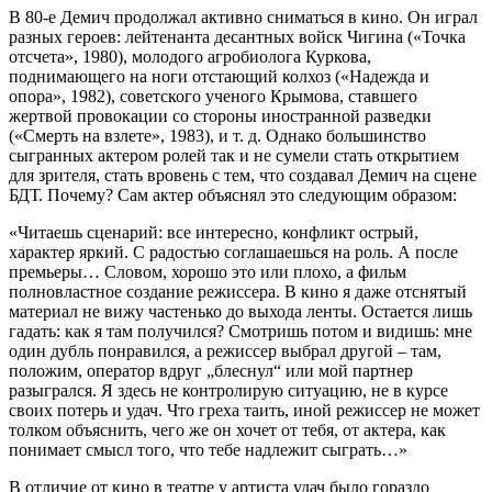
В 80-е Демич продолжал активно сниматься в кино. Он играл
разных героев: лейтенанта десантных войск Чигина («Точка
отсчета», 1980), молодого агробиолога Куркова,
поднимающего на ноги отстающий колхоз («Надежда и
опора», 1982), советского ученого Крымова, ставшего
жертвой провокации со стороны иностранной разведки
(«Смерть на взлете», 1983), и т. д. Однако большинство
сыгранных актером ролей так и не сумели стать открытием
для зрителя, стать вровень с тем, что создавал Демич на сцене
БДТ. Почему? Сам актер объяснял это следующим образом:
«Читаешь сценарий: все интересно, конфликт острый,
характер яркий. С радостью соглашаешься на роль. А после
премьеры… Словом, хорошо это или плохо, а фильм
полновластное создание режиссера. В кино я даже отснятый
материал не вижу частенько до выхода ленты. Остается лишь
гадать: как я там получился? Смотришь потом и видишь: мне
один дубль понравился, а режиссер выбрал другой – там,
положим, оператор вдруг „блеснул“ или мой партнер
разыгрался. Я здесь не контролирую ситуацию, не в курсе
своих потерь и удач. Что греха таить, иной режиссер не может
толком объяснить, чего же он хочет от тебя, от актера, как
понимает смысл того, что тебе надлежит сыграть…»
В отличие от кино в театре у артиста удач было гораздо