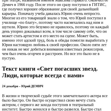
при театре, названном именем Максима Горького. Окончил ее
Демич в 1966 году. После этого он сразу поступил в ГИТИС,
где получил хорошее образование для своей дальнейшей
карьеры. Поначалу учеба давалась Юрию очень непросто.
Многие из его товарищей знали о том, что Юрий поступил в
училище «по блату», поэтому часто насмехались над ним и
шутили. Юрию это безумно не нравилось, поэтому он каждый
день упорно доказывал всем, в том числе самому себе, что он
может стать артистом и его место на сцене. Может быть,
именно этот адский труд, боль и обиды помогли выработать у
Юрия настоящую любовь к своей профессии. Около пяти лет
он никак не мог добиться внимания известных режиссеров,
чем был очень огорчен и расстроен. Но все это было не в
пустую.
Текст книги «Свет погасших звезд.
Люди, которые всегда с нами»
24 декабря – Юрий ДЕМИЧ
В жизни и творческой судьбе этого замечательного актера все
было быстро. Он быстро осуществил свою мечту стать
актером, с первого же захода поступив в театральный
институт. Быстро женился и быстро развелся. Быстро стал