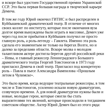
и вскоре был удостоен Государственной премии Украинской
ССР. Это была первая большая награда в творческой карьере
Демича.
В том же году Юрий окончил ГИТИС и был распределен в
Куйбышевский драматический театр. В отличие от многих
своих коллег по институту, которые после окончания вуза
долгое время вынуждены были играть в массовке, Демич уже
через год после прибытия в Куйбышев получил не просто
главную роль, а роль-легенду – Гамлета. Именно эта роль
сделала его знаменитым не только на берегах Волги, но и
далеко за пределами области. Вскоре молва о молодом
талантливом актере достигла берегов другой российской реки
– Невы, и главный режиссер Ленинградского Большого
драматического театра Георгий Товстоногов в 1973 году
пригласил Демича в свой театр. Пригласил под конкретную
роль – Павла в пьесе Александра Вампилова «Прошлым
летом в Чулимске».
Это было время, когда ведущие театральные режиссеры, в том
числе и Товстоногов, усиленно искали новую драматургию,
созвучную времени. А для новой драматургии нужны были и
новые, молодые герои, которые смогли бы стать
выразителями тех явлений, которые происходили в тогдашнем
советском обществе. Актер Юрий Демич был из этого ряда: