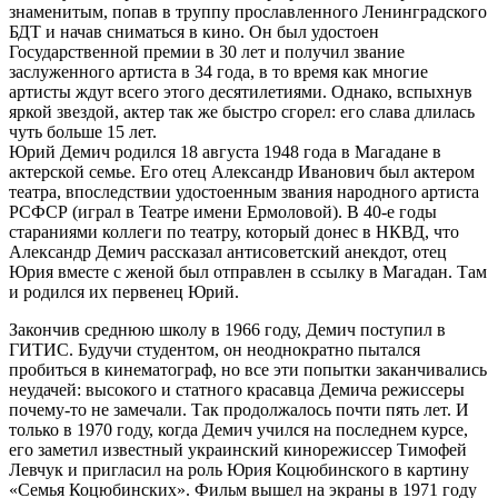
знаменитым, попав в труппу прославленного Ленинградского
БДТ и начав сниматься в кино. Он был удостоен
Государственной премии в 30 лет и получил звание
заслуженного артиста в 34 года, в то время как многие
артисты ждут всего этого десятилетиями. Однако, вспыхнув
яркой звездой, актер так же быстро сгорел: его слава длилась
чуть больше 15 лет.
Юрий Демич родился 18 августа 1948 года в Магадане в
актерской семье. Его отец Александр Иванович был актером
театра, впоследствии удостоенным звания народного артиста
РСФСР (играл в Театре имени Ермоловой). В 40-е годы
стараниями коллеги по театру, который донес в НКВД, что
Александр Демич рассказал антисоветский анекдот, отец
Юрия вместе с женой был отправлен в ссылку в Магадан. Там
и родился их первенец Юрий.
Закончив среднюю школу в 1966 году, Демич поступил в
ГИТИС. Будучи студентом, он неоднократно пытался
пробиться в кинематограф, но все эти попытки заканчивались
неудачей: высокого и статного красавца Демича режиссеры
почему-то не замечали. Так продолжалось почти пять лет. И
только в 1970 году, когда Демич учился на последнем курсе,
его заметил известный украинский кинорежиссер Тимофей
Левчук и пригласил на роль Юрия Коцюбинского в картину
«Семья Коцюбинских». Фильм вышел на экраны в 1971 году