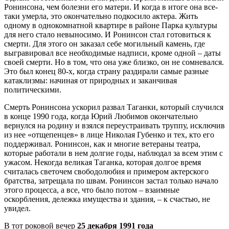
Ронинсона, чем болезни его матери. И когда в итоге она все-
таки умерла, это окончательно подкосило актера. Жить
одному в однокомнатной квартире в районе Парка культуры
для него стало невыносимо. И Ронинсон стал готовиться к
смерти. Для этого он заказал себе могильный камень, где
выгравировал все необходимые надписи, кроме одной – даты
своей смерти. Но в том, что она уже близко, он не сомневался.
Это был конец 80-х, когда страну раздирали самые разные
катаклизмы: начиная от природных и заканчивая
политическими.
Смерть Ронинсона ускорил развал Таганки, который случился
в конце 1990 года, когда Юрий Любимов окончательно
вернулся на родину и взялся переустраивать труппу, исключив
из нее «отщепенцев» в лице Николая Губенко и тех, кто его
поддерживал. Ронинсон, как и многие ветераны театра,
которые работали в нем долгие годы, наблюдал за всем этим с
ужасом. Некогда великая Таганка, которая долгое время
считалась светочем свободолюбия и примером актерского
братства, затрещала по швам. Ронинсон застал только начало
этого процесса, а все, что было потом – взаимные
оскорбления, дележка имущества и здания, – к счастью, не
увидел.
В тот роковой вечер
25 декабря 1991 года