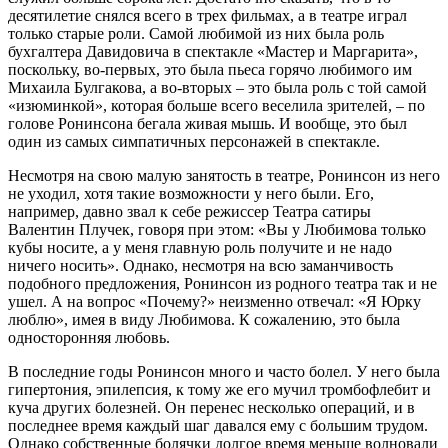
десятилетие снялся всего в трех фильмах, а в театре играл
только старые роли. Самой любимой из них была роль
бухгалтера Давидовича в спектакле «Мастер и Маргарита»,
поскольку, во-первых, это была пьеса горячо любимого им
Михаила Булгакова, а во-вторых – это была роль с той самой
«изюминкой», которая больше всего веселила зрителей, – по
голове Ронинсона бегала живая мышь. И вообще, это был
один из самых симпатичных персонажей в спектакле.
Несмотря на свою малую занятость в театре, Ронинсон из него
не уходил, хотя такие возможности у него были. Его,
например, давно звал к себе режиссер Театра сатиры
Валентин Плучек, говоря при этом: «Вы у Любимова только
кубы носите, а у меня главную роль получите и не надо
ничего носить». Однако, несмотря на всю заманчивость
подобного предложения, Ронинсон из родного театра так и не
ушел. А на вопрос «Почему?» неизменно отвечал: «Я Юрку
люблю», имея в виду Любимова. К сожалению, это была
односторонняя любовь.
В последние годы Ронинсон много и часто болел. У него была
гипертония, эпилепсия, к тому же его мучил тромбофлебит и
куча других болезней. Он перенес несколько операций, и в
последнее время каждый шаг давался ему с большим трудом.
Однако собственные болячки долгое время меньше волновали