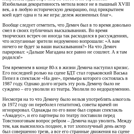
Изобильная декоративность метила вовсе не в пышный XVIII
век, а в любую историческую декорацию, под прикрытием
коей идет одна и та же игра: дележ жизненных благ».
Вообще следует отметить, что Демич был в то время довольно
смел в своих публичных высказываниях. Во время
творческих встреч он иногда так расходился в рассуждениях,
что испуганные зрители недоуменно вопрошали: «А вам
ничего не будет за ваши высказывания?» На что Демич
парировал: «Дальше Магадана все равно не сошлют. А я там
родился!»
Тем временем в конце 80-х в жизни Демича наступил кризис.
Его последней ролью на сцене БДТ стал горьковский Васька
Пепел в спектакле «На дне», премьера которого состоялась в
1987 году. Однако долго играть эту роль Демичу было не
суждено – его уволили из театра. Уволили по недоразумению.
Несмотря на то что Демичу было нельзя употреблять алкоголь
(в 1972 году он переболел гепатитом), советы врачей он
игнорировал. Однажды по его вине был сорван спектакль
«Амадеус», и его партнеры по театру поставили перед
Товстоноговым вопрос ребром – Демича надо уволить. Между
тем, как выяснилось позднее, в тот злополучный день актер
был совершенно трезв, а все его странные движения на сцене