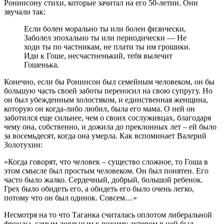
Ронинсону стихи, которые зачитал на его 50-летии. Они
звучали так:
Если болен морально ты или болен физически,
Заболел эпохально ты или периодически — Не
ходи ты по частникам, не плати ты им грошики.
Иди к Гоше, несчастненький, тебя вылечит
Гошенька.
Конечно, если бы Ронинсон был семейным человеком, он бы
большую часть своей заботы переносил на свою супругу. Но
он был убежденным холостяком, и единственная женщина,
которую он когда-либо любил, была его мама. О ней он
заботился еще сильнее, чем о своих сослуживцах, благодаря
чему она, собственно, и дожила до преклонных лет – ей было
за восемьдесят, когда она умерла. Как вспоминает Валерий
Золотухин:
«Когда говорят, что человек – существо сложное, то Гоша в
этом смысле был простым человеком. Он был понятен. Его
часто было жалко. Сердечный, добрый, большой ребенок.
Грех было обидеть его, а обидеть его было очень легко,
потому что он был одинок. Совсем…»
Несмотря на то что Таганка считалась оплотом либеральной
фронды, самым лояльным к режиму актером в ней был