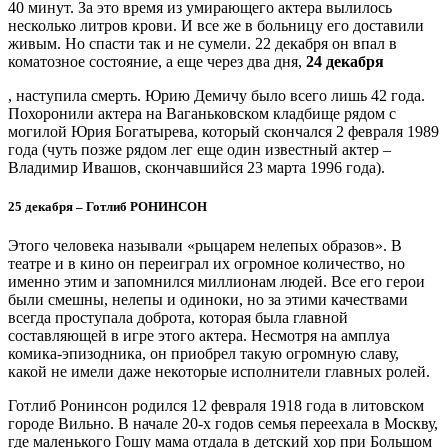
40 минут. За это время из умирающего актера вылилось
несколько литров крови. И все же в больницу его доставили
живым. Но спасти так и не сумели. 22 декабря он впал в
коматозное состояние, а еще через два дня,
24 декабря
, наступила смерть. Юрию Демичу было всего лишь 42 года.
Похоронили актера на Ваганьковском кладбище рядом с
могилой Юрия Богатырева, который скончался 2 февраля 1989
года (чуть позже рядом лег еще один известный актер –
Владимир Ивашов, скончавшийся 23 марта 1996 года).
25 декабря – Готлиб РОНИНСОН
Этого человека называли «рыцарем нелепых образов». В
театре и в кино он переиграл их огромное количество, но
именно этим и запомнился миллионам людей. Все его герои
были смешны, нелепы и одиноки, но за этими качествами
всегда проступала доброта, которая была главной
составляющей в игре этого актера. Несмотря на амплуа
комика-эпизодника, он приобрел такую огромную славу,
какой не имели даже некоторые исполнители главных ролей.
Готлиб Ронинсон родился 12 февраля 1918 года в литовском
городе Вильно. В начале 20-х годов семья переехала в Москву,
где маленького Гошу мама отдала в детский хор при Большом