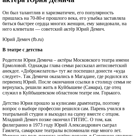
Он был талантлив и харизматичен, его популярность
пришлась на 70-80-е прошлого века, его улыбка заставляла
биться быстрее сердца многих женщин, ему завидовали, на
него клеветали — советский актёр Юрий Демич.
Юрий Демич (fb.ru)
В театре с детства
Родители Юрия Демича – актёры Московского театра имени
Ермоловой. Однажды глава семьи рассказал антисоветский
анекдот. «Доброжелатель» тут же поспешил донести «куда
следует». Так Демичи оказались в Магадане, где родился их
первенец Юрий. После окончания ссылки в столицу семья не
вернулась, решили жить в Куйбышеве (Самара), где отец
служил в Куйбышевском областном театре им. Горького.
Детство Юрия прошло за кулисами драмтеатра, поэтому
вопрос о выборе профессии решился сам. Парень учился в
театральной студии и выходил на сцену вместе с отцом.
Младший Демич позже окончил ГИТИС. О том, как
филигранно в 1973 году Юрий Александрович сыграл
Гамлета, самарские театралы вспоминали еще много лет.
Именно эта роль помогла актёру попасть в Северную столицу,