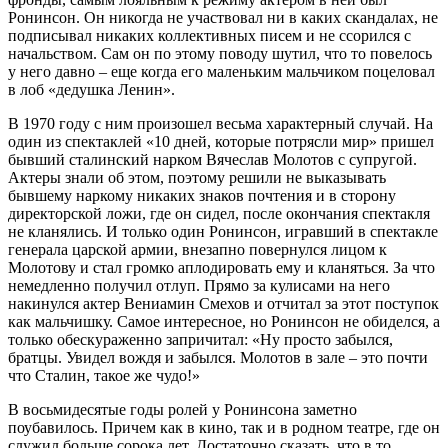
Ронинсон. Он никогда не участвовал ни в каких скандалах, не
подписывал никаких коллективных писем и не ссорился с
начальством. Сам он по этому поводу шутил, что то повелось
у него давно – еще когда его маленьким мальчиком поцеловал
в лоб «дедушка Ленин».
В 1970 году с ним произошел весьма характерный случай. На
один из спектаклей «10 дней, которые потрясли мир» пришел
бывший сталинский нарком Вячеслав Молотов с супругой.
Актеры знали об этом, поэтому решили не выказывать
бывшему наркому никаких знаков почтения и в сторону
директорской ложи, где он сидел, после окончания спектакля
не кланялись. И только один Ронинсон, игравший в спектакле
генерала царской армии, внезапно повернулся лицом к
Молотову и стал громко аплодировать ему и кланяться. За что
немедленно получил отлуп. Прямо за кулисами на него
накинулся актер Вениамин Смехов и отчитал за этот поступок
как мальчишку. Самое интересное, но Ронинсон не обиделся, а
только обескураженно запричитал: «Ну просто забылся,
братцы. Увидел вождя и забылся. Молотов в зале – это почти
что Сталин, такое же чудо!»
В восьмидесятые годы ролей у Ронинсона заметно
поубавилось. Причем как в кино, так и в родном театре, где он
служил больше сорока лет. Достаточно сказать, что в то