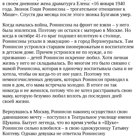
в своем дневнике жена драматурга Елена: «16 января 1940
года. Звонок Гоши Ронинсона – трогательное отношение к
Мише». Спустя два месяца после этого звонка Булгаков умер.
Когда началась война, Ронинсона на фронт не взяли – у него
была эпилепсия. Поэтому он остался с матерью в Москве. Но
когда в октябре 41-го враг подошел вплотную к столице,
Ронинсоны уехали в эвакуацию – в город Верхнеуральск. Там
Ронинсон устроился старшим пионервожатым и воспитателем
в детском доме. Причем устроился не по нужде, а по
призванию – детей Ронинсон искренне любил. Хотя личная
жизнь у него не складывалась. Во многом это было связано с
мамой Ронинсона, которая в одиночку воспитывала сына и не
хотела, чтобы он когда-то от нее ушел. Поэтому тех
немногочисленных девушек, которых Ронинсон приводил к
ним в дом, его мама встречала холодно. В итоге он так
никогда и не женился, потому что не хотел расстраивать свою
маму, которую безумно любил вплоть до последних дней
своей жизни.
Вернувшись в Москву, Ронинсон наконец осуществил свою
давнишнюю мечту – поступил в Театральное училище имени
Щукина. Бытует легенда, что во время учебы в «Щуке»
Ронинсон сильно влюбился – в свою однокурсницу Татьяну
Коптеву. Однако девушка не ответила Ронинсону