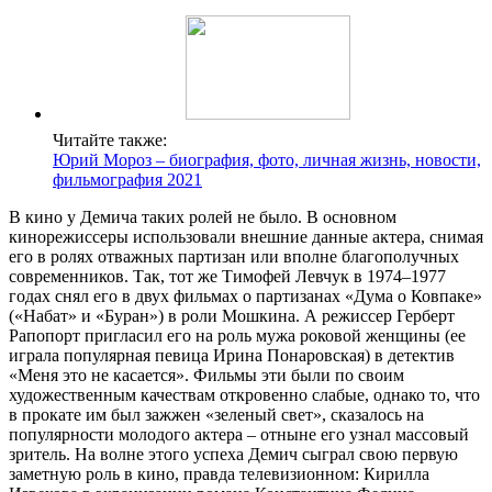
Читайте также:
Юрий Мороз – биография, фото, личная жизнь, новости,
фильмография 2021
В кино у Демича таких ролей не было. В основном
кинорежиссеры использовали внешние данные актера, снимая
его в ролях отважных партизан или вполне благополучных
современников. Так, тот же Тимофей Левчук в 1974–1977
годах снял его в двух фильмах о партизанах «Дума о Ковпаке»
(«Набат» и «Буран») в роли Мошкина. А режиссер Герберт
Рапопорт пригласил его на роль мужа роковой женщины (ее
играла популярная певица Ирина Понаровская) в детектив
«Меня это не касается». Фильмы эти были по своим
художественным качествам откровенно слабые, однако то, что
в прокате им был зажжен «зеленый свет», сказалось на
популярности молодого актера – отныне его узнал массовый
зритель. На волне этого успеха Демич сыграл свою первую
заметную роль в кино, правда телевизионном: Кирилла