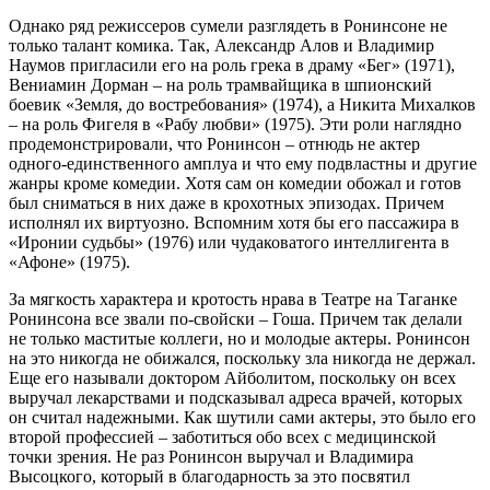
Однако ряд режиссеров сумели разглядеть в Ронинсоне не
только талант комика. Так, Александр Алов и Владимир
Наумов пригласили его на роль грека в драму «Бег» (1971),
Вениамин Дорман – на роль трамвайщика в шпионский
боевик «Земля, до востребования» (1974), а Никита Михалков
– на роль Фигеля в «Рабу любви» (1975). Эти роли наглядно
продемонстрировали, что Ронинсон – отнюдь не актер
одного-единственного амплуа и что ему подвластны и другие
жанры кроме комедии. Хотя сам он комедии обожал и готов
был сниматься в них даже в крохотных эпизодах. Причем
исполнял их виртуозно. Вспомним хотя бы его пассажира в
«Иронии судьбы» (1976) или чудаковатого интеллигента в
«Афоне» (1975).
За мягкость характера и кротость нрава в Театре на Таганке
Ронинсона все звали по-свойски – Гоша. Причем так делали
не только маститые коллеги, но и молодые актеры. Ронинсон
на это никогда не обижался, поскольку зла никогда не держал.
Еще его называли доктором Айболитом, поскольку он всех
выручал лекарствами и подсказывал адреса врачей, которых
он считал надежными. Как шутили сами актеры, это было его
второй профессией – заботиться обо всех с медицинской
точки зрения. Не раз Ронинсон выручал и Владимира
Высоцкого, который в благодарность за это посвятил