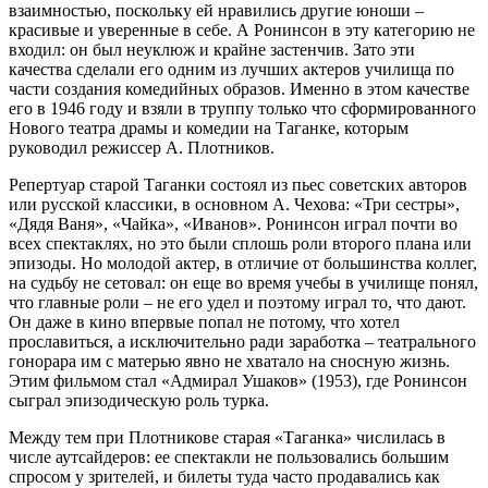
взаимностью, поскольку ей нравились другие юноши –
красивые и уверенные в себе. А Ронинсон в эту категорию не
входил: он был неуклюж и крайне застенчив. Зато эти
качества сделали его одним из лучших актеров училища по
части создания комедийных образов. Именно в этом качестве
его в 1946 году и взяли в труппу только что сформированного
Нового театра драмы и комедии на Таганке, которым
руководил режиссер А. Плотников.
Репертуар старой Таганки состоял из пьес советских авторов
или русской классики, в основном А. Чехова: «Три сестры»,
«Дядя Ваня», «Чайка», «Иванов». Ронинсон играл почти во
всех спектаклях, но это были сплошь роли второго плана или
эпизоды. Но молодой актер, в отличие от большинства коллег,
на судьбу не сетовал: он еще во время учебы в училище понял,
что главные роли – не его удел и поэтому играл то, что дают.
Он даже в кино впервые попал не потому, что хотел
прославиться, а исключительно ради заработка – театрального
гонорара им с матерью явно не хватало на сносную жизнь.
Этим фильмом стал «Адмирал Ушаков» (1953), где Ронинсон
сыграл эпизодическую роль турка.
Между тем при Плотникове старая «Таганка» числилась в
числе аутсайдеров: ее спектакли не пользовались большим
спросом у зрителей, и билеты туда часто продавались как