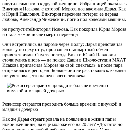
ощутил симпатию к другой женщине. Избранницей оказалась
Виктория Исакова, с которой Мороза познакомила Дарья. Как
и Юрий Павлович, Виктория пережила потерю: ее первая
любовь, Александр Чижевский, погиб под колесами машины.
не пропуститеВиктория Исакова. Как покорила Юрия Мороза
и стала мамой после смерти первенца
Они встретились на пароме через Волгу: Дарья представила
коллегу по цеху отцу, произошел стандартный обмен
приветствиями. Спустя полгода Вика и Юрий Павлович
столкнулись вновь — на показе Даши в Школе-студии МХАТ.
Исакова пригласила Мороза на свой спектакль, а после пара
отправилась в ресторан. Больше они не расставались: каждый
почувствовал, что нашел своего человека.
Режиссер старается проводить больше времени с внучкой и
младшей дочерью
Как же Дарья отреагировала на появление в жизни папы
новой женщины, да еще моложе его на 20 лет? «Достаточно
болезненно, как любой ребенок, — признавался Мороз. —