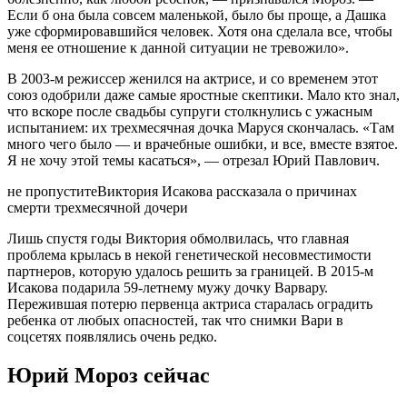
Если б она была совсем маленькой, было бы проще, а Дашка
уже сформировавшийся человек. Хотя она сделала все, чтобы
меня ее отношение к данной ситуации не тревожило».
В 2003-м режиссер женился на актрисе, и со временем этот
союз одобрили даже самые яростные скептики. Мало кто знал,
что вскоре после свадьбы супруги столкнулись с ужасным
испытанием: их трехмесячная дочка Маруся скончалась. «Там
много чего было — и врачебные ошибки, и все, вместе взятое.
Я не хочу этой темы касаться», — отрезал Юрий Павлович.
не пропуститеВиктория Исакова рассказала о причинах
смерти трехмесячной дочери
Лишь спустя годы Виктория обмолвилась, что главная
проблема крылась в некой генетической несовместимости
партнеров, которую удалось решить за границей. В 2015-м
Исакова подарила 59-летнему мужу дочку Варвару.
Пережившая потерю первенца актриса старалась оградить
ребенка от любых опасностей, так что снимки Вари в
соцсетях появлялись очень редко.
Юрий Мороз сейчас