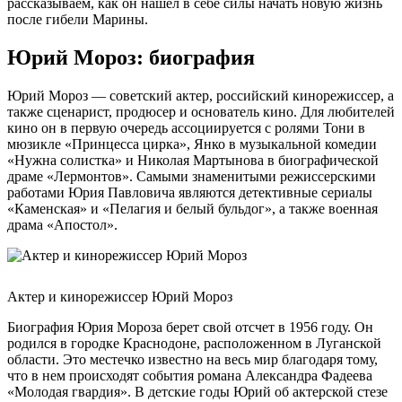
рассказываем, как он нашел в себе силы начать новую жизнь
после гибели Марины.
Юрий Мороз: биография
Юрий Мороз — советский актер, российский кинорежиссер, а
также сценарист, продюсер и основатель кино. Для любителей
кино он в первую очередь ассоциируется с ролями Тони в
мюзикле «Принцесса цирка», Янко в музыкальной комедии
«Нужна солистка» и Николая Мартынова в биографической
драме «Лермонтов». Самыми знаменитыми режиссерскими
работами Юрия Павловича являются детективные сериалы
«Каменская» и «Пелагия и белый бульдог», а также военная
драма «Апостол».
Актер и кинорежиссер Юрий Мороз
Биография Юрия Мороза берет свой отсчет в 1956 году. Он
родился в городке Краснодоне, расположенном в Луганской
области. Это местечко известно на весь мир благодаря тому,
что в нем происходят события романа Александра Фадеева
«Молодая гвардия». В детские годы Юрий об актерской стезе