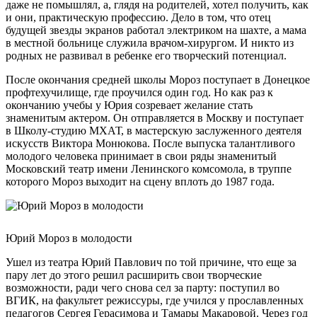
даже не помышлял, а, глядя на родителей, хотел получить, как
и они, практическую профессию. Дело в том, что отец
будущей звезды экранов работал электриком на шахте, а мама
в местной больнице служила врачом-хирургом. И никто из
родных не развивал в ребенке его творческий потенциал.
После окончания средней школы Мороз поступает в Донецкое
профтехучилище, где проучился один год. Но как раз к
окончанию учебы у Юрия созревает желание стать
знаменитым актером. Он отправляется в Москву и поступает
в Школу-студию МХАТ, в мастерскую заслуженного деятеля
искусств Виктора Монюкова. После выпуска талантливого
молодого человека принимает в свои ряды знаменитый
Московский театр имени Ленинского комсомола, в труппе
которого Мороз выходит на сцену вплоть до 1987 года.
Юрий Мороз в молодости
Ушел из театра Юрий Павлович по той причине, что еще за
пару лет до этого решил расширить свои творческие
возможности, ради чего снова сел за парту: поступил во
ВГИК, на факультет режиссуры, где учился у прославленных
педагогов Сергея Герасимова и Тамары Макаровой. Через год