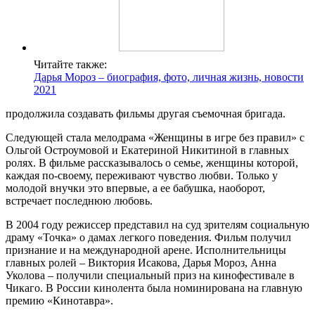
Читайте также:
Дарья Мороз – биография, фото, личная жизнь, новости
2021
продолжила создавать фильмы другая съемочная бригада.
Следующей стала мелодрама «Женщины в игре без правил» с
Ольгой Остроумовой и Екатериной Никитиной в главных
ролях. В фильме рассказывалось о семье, женщины которой,
каждая по-своему, переживают чувство любви. Только у
молодой внучки это впервые, а ее бабушка, наоборот,
встречает последнюю любовь.
В 2004 году режиссер представил на суд зрителям социальную
драму «Точка» о дамах легкого поведения. Фильм получил
признание и на международной арене. Исполнительницы
главных ролей – Виктория Исакова, Дарья Мороз, Анна
Уколова – получили специальный приз на кинофестивале в
Чикаго. В России кинолента была номинирована на главную
премию «Кинотавра».