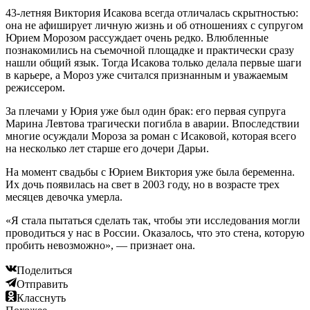
43-летняя Виктория Исакова всегда отличалась скрытностью:
она не афиширует личную жизнь и об отношениях с супругом
Юрием Морозом рассуждает очень редко. Влюбленные
познакомились на съемочной площадке и практически сразу
нашли общий язык. Тогда Исакова только делала первые шаги
в карьере, а Мороз уже считался признанным и уважаемым
режиссером.
За плечами у Юрия уже был один брак: его первая супруга
Марина Левтова трагически погибла в аварии. Впоследствии
многие осуждали Мороза за роман с Исаковой, которая всего
на несколько лет старше его дочери Дарьи.
На момент свадьбы с Юрием Виктория уже была беременна.
Их дочь появилась на свет в 2003 году, но в возрасте трех
месяцев девочка умерла.
«Я стала пытаться сделать так, чтобы эти исследования могли
проводиться у нас в России. Оказалось, что это стена, которую
пробить невозможно», — признает она.
Поделиться
Отправить
Класснуть