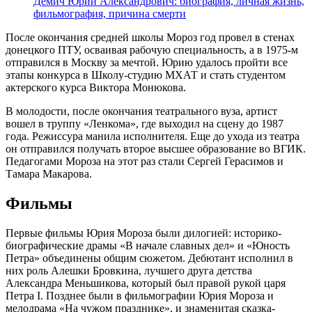
Демич Юрий Александрович: биография, личная жизнь,
фильмография, причина смерти
После окончания средней школы Мороз год провел в стенах
донецкого ПТУ, осваивая рабочую специальность, а в 1975-м
отправился в Москву за мечтой. Юрию удалось пройти все
этапы конкурса в Школу-студию МХАТ и стать студентом
актерского курса Виктора Монюкова.
В молодости, после окончания театрального вуза, артист
вошел в труппу «Ленкома», где выходил на сцену до 1987
года. Режиссура манила исполнителя. Еще до ухода из театра
он отправился получать второе высшее образование во ВГИК.
Педагогами Мороза на этот раз стали Сергей Герасимов и
Тамара Макарова.
Фильмы
Первые фильмы Юрия Мороза были дилогией: историко-
биографические драмы «В начале славных дел» и «Юность
Петра» объединены общим сюжетом. Дебютант исполнил в
них роль Алешки Бровкина, лучшего друга детства
Александра Меньшикова, который был правой рукой царя
Петра I. Позднее были в фильмографии Юрия Мороза и
мелодрама «На чужом празднике», и знаменитая сказка-