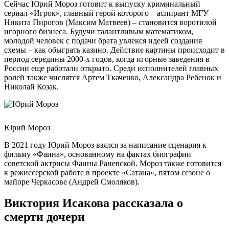
Сейчас Юрий Мороз готовит к выпуску криминальный
сериал «Игрок», главный герой которого – аспирант МГУ
Никита Пирогов (Максим Матвеев) – становится воротилой
игорного бизнеса. Будучи талантливым математиком,
молодой человек с подачи брата увлекся идеей создания
схемы – как обыграть казино. Действие картины происходит в
период середины 2000-х годов, когда игорные заведения в
России еще работали открыто. Среди исполнителей главных
ролей также числятся Артем Ткаченко, Александра Ребенок и
Николай Козак.
Юрий Мороз
В 2021 году Юрий Мороз взялся за написание сценария к
фильму «Фаина», основанному на фактах биографии
советской актрисы Фаины Раневской. Мороз также готовится
к режиссерской работе в проекте «Сатана», пятом сезоне о
майоре Черкасове (Андрей Смоляков).
Виктория Исакова рассказала о
смерти дочери