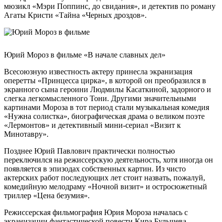
мюзикл «Мэри Поппинс, до свидания», и детектив по роману
Агаты Кристи «Тайна «Черных дроздов».
Юрий Мороз в фильме «В начале славных дел»
Всесоюзную известность актеру принесла экранизация
оперетты «Принцесса цирка», в которой он преобразился в
экранного сына героини Людмилы Касаткиной, задорного и
слегка легкомысленного Тони. Другими значительными
картинами Мороза в тот период стали музыкальная комедия
«Нужна солистка», биографическая драма о великом поэте
«Лермонтов» и детективный мини-сериал «Визит к
Минотавру».
Позднее Юрий Павлович практически полностью
переключился на режиссерскую деятельность, хотя иногда он
появляется в эпизодах собственных картин. Из чисто
актерских работ последующих лет стоит назвать, пожалуй,
комедийную мелодраму «Ночной визит» и остросюжетный
триллер «Цена безумия».
Режиссерская фильмография Юрия Мороза началась с
экранизации фантастической повести Кира Булычева