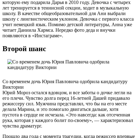
которую ему подарила Дарья в 2010 году. Девочка с четырех
лет тренируется в теннисной секции, ходит в музыкальную
школу. В качестве общеобразовательной для Ани выбрали
школу с лингвистическим уклоном. Девочка с первого класса
учит немецкий язык. Помимо детской литературы, Анна уже
читает Даниила Хармса. Нередко фото деда и внучки
появляются в «Инстаграме».
Второй шанс
Со временем дочь Юрия Павловича одобрила кандидатуру
Виктории
Юрий Мороз остался вдовцом, и все заботы о дочке легли на
его плечи. Чувство долга перед 16-летней Дашей придавало
режиссеру сил. Мужчина представлял, что бы на его месте
делала Марина, и это помогало двигаться дальше, хотя
пустота в сердце не исчезала. «Это навсегда: как отсеченная
рука, которая у каждого болит по-своему», — характеризовал
чувства драматург.
Прошло два года с момента трагедии, когда режиссер впервые