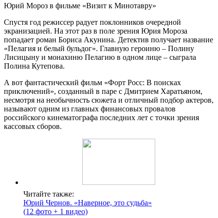
Юрий Мороз в фильме «Визит к Минотавру»
Спустя год режиссер радует поклонников очередной
экранизацией. На этот раз в поле зрения Юрия Мороза
попадает роман Бориса Акунина. Детектив получает название
«Пелагия и белый бульдог». Главную героиню – Полину
Лисицыну и монахиню Пелагию в одном лице – сыграла
Полина Кутепова.
А вот фантастический фильм «Форт Росс: В поисках
приключений», созданный в паре с Дмитрием Харатьяном,
несмотря на необычность сюжета и отличный подбор актеров,
называют одним из главных финансовых провалов
российского кинематографа последних лет с точки зрения
кассовых сборов.
Читайте также:
Юрий Чернов. «Наверное, это судьба»
(12 фото + 1 видео)