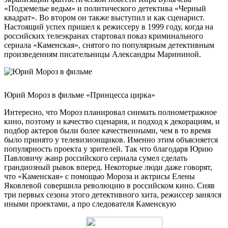
«Подземелье ведьм» и политического детектива «Черный
квадрат». Во втором он также выступил и как сценарист.
Настоящий успех пришел к режиссеру в 1999 году, когда на
российских телеэкранах стартовал показ криминального
сериала «Каменская», снятого по популярным детективным
произведениям писательницы Александры Марининой.
Юрий Мороз в фильме «Принцесса цирка»
Интересно, что Мороз планировал снимать полнометражное
кино, поэтому и качество сценария, и подход к декорациям, и
подбор актеров были более качественными, чем в то время
было принято у телевизионщиков. Именно этим объясняется
популярность проекта у зрителей. Так что благодаря Юрию
Павловичу жанр российского сериала сумел сделать
грандиозный рывок вперед. Некоторые люди даже говорят,
что «Каменская» с помощью Мороза и актрисы Елены
Яковлевой совершила революцию в российском кино. Сняв
три первых сезона этого детективного хита, режиссер занялся
иными проектами, а про следователя Каменскую