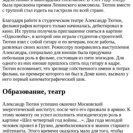
была присвоена премия Ленинского комсомола. Тютин вместе
с труппой стал ездить на гастроли по всей стране.
Благодаря работе в студенческом театре Александр Тютин,
фильмография которого только начиналась, дебютировал в
кино. Их труппа получила приглашение сняться в картине
«Однолюбы», в которой они играли студентов-строителей.
Тютин взял с собой гитару и по вечерам, после работы,
развлекал своих коллег. Режиссеру понравились выступления
Александра, специально для юноши была придумана
небольшая роль в фильме, состоящая из пяти эпизодов. Для
одного из них юноше пришлось спеть под гитару в кадре.
Тютин вспоминает, что зрелище собственного имени в титрах
фильма, на премьере которого он был в Доме кино, вызвало у
него первый кинематографический шок.
Образование, театр
Александр Тютин успешно окончил Московский
энергетический институт, после чего его призвали в армию. К
этому моменту он успел исполнить эпизодическую роль в
картине «Шел четвертый год войны…». Два года молодой
человек провел в Грузии, демобилизовался в звании старшего
лейтенанта. Этого времени оказалось мало для того, чтобы