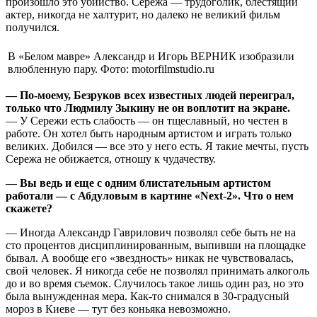
произошло это убийство. Сережа — трудоголик, блестящий
актер, никогда не халтурит, но далеко не великий фильм
получился.
В «Белом мавре» Александр и Игорь ВЕРНИК изобразили
влюбленную пару. Фото: motorfilmstudio.ru
— По-моему, Безруков всех известных людей переиграл,
только что Людмилу Зыкину не он воплотит на экране.
— У Сережи есть слабость — он тщеславный, но честен в
работе. Он хотел быть народным артистом и играть только
великих. Добился — все это у него есть. Я такие мечты, пусть
Сережа не обижается, отношу к чудачеству.
— Вы ведь и еще с одним блистательным артистом
работали — с Абдуловым в картине «Next-2». Что о нем
скажете?
— Иногда Александр Гаврилович позволял себе быть не на
сто процентов дисциплинированным, выпивши на площадке
бывал. А вообще его «звездность» никак не чувствовалась,
свой человек. Я никогда себе не позволял принимать алкоголь
до и во время съемок. Случилось такое лишь один раз, но это
была вынужденная мера. Как-то снимался в 30-градусный
мороз в Киеве — тут без коньяка невозможно.