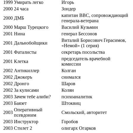
1999
Умирать легко
Игорь
2000
24 часа
Зондер
капитан ВВС, сопровождающий
2000
ДМБ
генерала-ветерана
2000
Марш Турецкого
Василий Кузьмин
2001
Нина
генерал Бессонов
Виталий Борисович Герасимов,
2001
Дальнобойщики
«Немой» (1 серия)
2001
Фаталисты
секретарь посольства
председатель врачебной
2001
Клетка
комиссии
2002
Антикиллер
Колган
2002
Джокеръ
снимался
2002
Дронго
Шаров
2002
За кулисами
Колян
2003
Зачем тебе алиби?
психоаналитик
2003
Баязет
Штоквиц
Оперативный
2003
Смольский, авторитет
псевдоним
2003
Инструктор
Горобов
2003
Стилет 2
олигарх Огарков