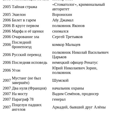
«Стоматолог», криминальный
2005
Тайная стража
авторитет
2005
Эшелон
Воронихин
2006
Билет в гарем
Абу Джамал
2006
В круге первом
полковник Яконов
2006
Марфа и её щенки
снимался
2006
Очарование зла
Сергей Третьяков
Последний
2006
комкор Мальцев
бронепоезд
полковник Николай Васильевич
2006
Русский перевод
Царьков
2006
Последняя исповедь
немецкий офицер Ренатус
Юрий Николаевич Зорин,
2006
Угон
полковник
Мустанг (не был
2007
Шумской
завершён)
2007
Два нуля (Франция)
начальник охраны
2007
На мосту
Вадим Семёнов, продюсер
2007
Параграф 78
генерал
Поцелуи падших
2007
Аркадий, бывший друг Алёны
ангелов