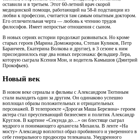
оставили и в третьем. Этот 60-летний врач скорой
медицинской помощи, работающий на 58-й подстанции из
любви к профессии, считается там самым опытным доктором.
Его отличительная черта — любовь к чтению трудов
философов. Имеет непростые отношения с сыном.
В новых сериях истории продолжат развиваться. Но кроме
старых героев (Марина Доможирова, Степан Куликов, Петр
Баранчеев, Екатерина Волкова и другие), в 3 сезоне к ним
присоединилось еще два новых персонажа: фельдшер Лера,
которую сыграла Ксения Мон, и водитель Камышов (Дмитрий
Прокофьев).
Новый век
В новом веке сериалы и фильмы с Александром Тютиным
стали выходить один за другим. Он одинаково успешно
воплощал образы положительных и отрицательных
персонажей. В телепроекте «Дорогая Маша Березина» героем
актера стал преуспевающий бизнесмен и политик Александр
Круглов. В картине «Секунда до…» он блестяще сыграл
мудрого и понимающего архангела Михаила. В ленте «На
мосту» Александр воплотил образ пробивного и уверенного в
себе генерального продюсера телеканала. Умудренного