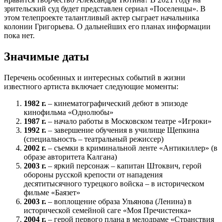
зрительский суд будет представлен сериал «Поселенцы». В
этом телепроекте талантливый актер сыграет начальника
колонии Григорьева. О дальнейших его планах информации
пока нет.
Значимые даты
Перечень особенных и интересных событий в жизни
известного артиста включает следующие моменты:
1982 г.
– кинематографический дебют в эпизоде
кинофильма «Однолюбы»
1987 г.
– начало работы в Московском театре «Игроки»
1992 г.
– завершение обучения в училище Щепкина
(специальность – театральный режиссер)
2002 г.
– съемки в криминальной ленте «Антикиллер» (в
образе авторитета Калгана)
2003 г.
– яркий персонаж – капитан Штоквич, герой
обороны русской крепости от нападения
десятитысячного турецкого войска – в историческом
фильме «Баязет»
2003 г.
– воплощение образа Ульянова (Ленина) в
исторической семейной саге «Моя Пречистенка»
2004 г.
– герой первого плана в мелодраме «Странствия