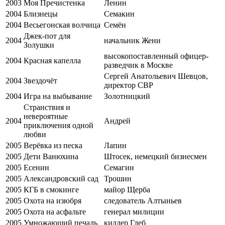
2003
Моя Пречистенка
Ленин
2004
Близнецы
Семакин
2004
Весьегонская волчица
Семён
Джек-пот для
2004
начальник Жени
Золушки
высокопоставленный офицер-
2004
Красная капелла
разведчик в Москве
Сергей Анатольевич Шевцов,
2004
Звездочёт
директор СВР
2004
Игра на выбывание
Золотницкий
Странствия и
невероятные
2004
Андрей
приключения одной
любви
2005
Верёвка из песка
Лапин
2005
Дети Ванюхина
Штосек, немецкий бизнесмен
2005
Есенин
Семагин
2005
Александровский сад
Трошин
2005
КГБ в смокинге
майор Щерба
2005
Охота на изюбря
следователь Алтыньев
2005
Охота на асфальте
генерал милиции
2005
Умножающий печаль
киллер Глеб