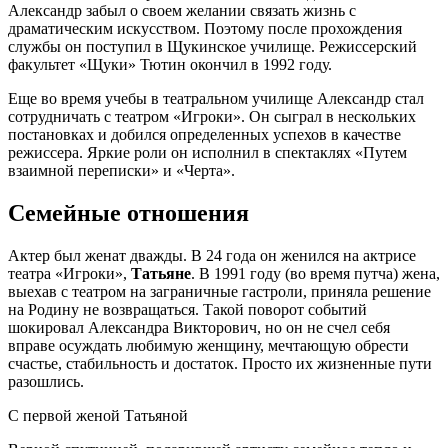
Александр забыл о своем желании связать жизнь с
драматическим искусством. Поэтому после прохождения
службы он поступил в Щукинское училище. Режиссерский
факультет «Щуки» Тютин окончил в 1992 году.
Еще во время учебы в театральном училище Александр стал
сотрудничать с театром «Игроки». Он сыграл в нескольких
постановках и добился определенных успехов в качестве
режиссера. Яркие роли он исполнил в спектаклях «Путем
взаимной переписки» и «Черта».
Семейные отношения
Актер был женат дважды. В 24 года он женился на актрисе
театра «Игроки»,
Татьяне
. В 1991 году (во время путча) жена,
выехав с театром на заграничные гастроли, приняла решение
на Родину не возвращаться. Такой поворот событий
шокировал Александра Викторович, но он не счел себя
вправе осуждать любимую женщину, мечтающую обрести
счастье, стабильность и достаток. Просто их жизненные пути
разошлись.
С первой женой Татьяной