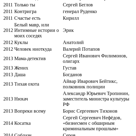
2011
Только ты
Сергей Беглов
2011
Контригра
генерал Руденко
2011
Счастье есть
Кирилл
Белый мавр, или
2012
Интимные истории о
Эрик
моих соседях
2012
Куклы
Анатолий
2012
Человек ниоткуда
Валерий Потапов
Сергей Иванович Филимонов,
2013
Мама-детектив
олигарх
2013
Жених
Густав
2013
Даша
Богданов
Айвар Иварович Бейтикс,
2013
Тихая охота
полковник полиции
Александр Юрьевич Тропинин,
2013
Нюхач
заместитель министра культуры
РФ
2013
Вопреки всему
Борис Сергеевич Тихонов
Сергей Сергеевич Нефёдов,
2014
Косатка
«бизнесмен с обширным
криминальным прошлым»
2014
Соблазн
Серов