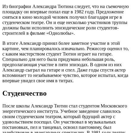
Из биографии Александра Тютина следует, что на съемочную
площадку он впервые попал еще в 1982 году. Предложение
сняться в кино молодой человек получил благодаря игре в
студенческом театре. Он и еще несколько участников труппы
должны были исполнить эпизодические роли студентов-
строителей в фильме «Однолюбы».
В итоге Александр принял более заметное участие в этой
картине, чем планировалось изначально. Режиссер оценил то,
с каким мастерством студент Тютин играет на гитаре.
Специально для него была придумана небольшая роль,
предполагающая участие в пяти эпизодах. В одном из них
Александр сыграл на гитаре и спел. Даже годы спустя актер
вспоминает то незабываемое чувство, которое испытал, когда
впервые увидел свое имя в титрах.
Студенчество
После школы Александр Тютин стал студентом Московского
энергетического института. Учебное заведение славилось
своим студенческим театром, который будущий актер с
удовольствием посещал. Он участвовал в музыкальных
постановках, пел и танцевал, освоил пантомиму, был
задействован в авангардных спектаклях. В 1981 году театру