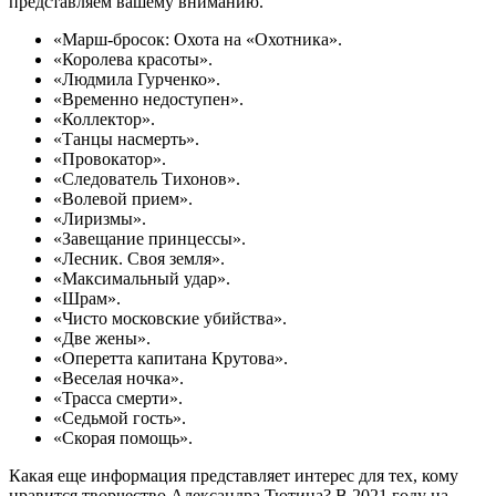
представляем вашему вниманию.
«Марш-бросок: Охота на «Охотника».
«Королева красоты».
«Людмила Гурченко».
«Временно недоступен».
«Коллектор».
«Танцы насмерть».
«Провокатор».
«Следователь Тихонов».
«Волевой прием».
«Лиризмы».
«Завещание принцессы».
«Лесник. Своя земля».
«Максимальный удар».
«Шрам».
«Чисто московские убийства».
«Две жены».
«Оперетта капитана Крутова».
«Веселая ночка».
«Трасса смерти».
«Седьмой гость».
«Скорая помощь».
Какая еще информация представляет интерес для тех, кому
нравится творчество Александра Тютина? В 2021 году на