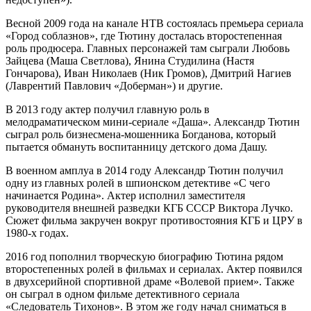
Весной 2009 года на канале НТВ состоялась премьера сериала
«Город соблазнов», где Тютину досталась второстепенная
роль продюсера. Главных персонажей там сыграли Любовь
Зайцева (Маша Светлова), Янина Студилина (Настя
Гончарова), Иван Николаев (Ник Громов), Дмитрий Нагиев
(Лаврентий Павлович «Доберман») и другие.
В 2013 году актер получил главную роль в
мелодраматическом мини-сериале «Даша». Александр Тютин
сыграл роль бизнесмена-мошенника Богданова, который
пытается обмануть воспитанницу детского дома Дашу.
В военном амплуа в 2014 году Александр Тютин получил
одну из главных ролей в шпионском детективе «С чего
начинается Родина». Актер исполнил заместителя
руководителя внешней разведки КГБ СССР Виктора Лучко.
Сюжет фильма закручен вокруг противостояния КГБ и ЦРУ в
1980-х годах.
2016 год пополнил творческую биографию Тютина рядом
второстепенных ролей в фильмах и сериалах. Актер появился
в двухсерийной спортивной драме «Волевой прием». Также
он сыграл в одном фильме детективного сериала
«Следователь Тихонов». В этом же году начал сниматься в