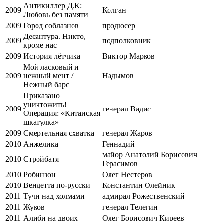
Антикиллер Д.К:
2009
Колган
Любовь без памяти
2009
Город соблазнов
продюсер
Десантура. Никто,
2009
подполковник
кроме нас
2009
История лётчика
Виктор Марков
Мой ласковый и
2009
нежный мент /
Надымов
Нежный барс
Приказано
уничтожить!
2009
генерал Вадис
Операция: «Китайская
шкатулка»
2009
Смертельная схватка
генерал Жаров
2010
Анжелика
Геннадий
майор Анатолий Борисович
2010
Стройбатя
Герасимов
2010
Робинзон
Олег Нестеров
2010
Вендетта по-русски
Константин Олейник
2011
Тучи над холмами
адмирал Рожественский
2011
Жуков
генерал Телегин
2011
Алиби на двоих
Олег Борисович Киреев