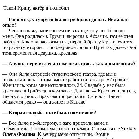
Такой Ирину актёр и полюбил
— Говорите, у супруги было три брака до вас. Немалый
опыт!
— Честно скажу: мне совсем не важно, что у нее было до
меня. Она родилась в Грузии, выросла в Абхазии, там ее отец
работал. Как она рассказывала, первый брак у Иры случился
по расчету, второй — по безумной любви. Ну и так далее. Она
темпераментная девушка, красивая.
— А ваша первая жена тоже не актриса, как и нынешняя?
— Она была актрисой студенческого театра, где мы и
познакомились. Потом вместе работали в театре «Игроки».
Женились, когда мне исполнилось 24. Свадьба у нас была
красивая, в Грибоедовском загсе. Дальше — Красная площадь,
Вечный огонь… Брак быстро распался. Сейчас с Таней
общаемся редко — она живет в Канаде.
— Вторая свадьба тоже была помпезной?
— Все было по-быстрому, в загс приехали мама и
племянница. Потом я умчался на съемки. Снимался в «Next» у
Олега Фомина
. К вечеру меня отпустили. Фомин