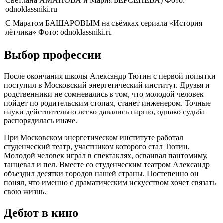
Светлана АМАНОВА и Мария БЕРСЕНЕВА) Фото:
odnoklassniki.ru
С Маратом БАШАРОВЫМ на съёмках сериала «История
лётчика» Фото: odnoklassniki.ru
Выбор профессии
После окончания школы Александр Тютин с первой попытки
поступил в Московский энергетический институт. Друзья и
родственники не сомневались в том, что молодой человек
пойдет по родительским стопам, станет инженером. Точные
науки действительно легко давались парню, однако судьба
распорядилась иначе.
При Московском энергетическом институте работал
студенческий театр, участником которого стал Тютин.
Молодой человек играл в спектаклях, осваивал пантомиму,
танцевал и пел. Вместе со студенческим театром Александр
объездил десятки городов нашей страны. Постепенно он
понял, что именно с драматическим искусством хочет связать
свою жизнь.
Дебют в кино