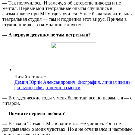
— Так получилось. И замечу, я об актерстве никогда и не
мечтал. Первые мои театральные опыты случились в
физматшколе при МГУ, где я учился. У нас была замечательная
театральная студия — там и подцепил этот вирус. Причем в
студию пришел за компанию с другом.
— А первую девушку не там встретили?
Читайте также:
Демич Юрий Александрович: биография, личная жизнь,
фильмография, причина смерти
— В студенческие годы у меня было так: все по парам, а я — с
гитарой.
— Помните первую любовь?
— Ее звали Татьяна. Мы в одном классе учились. Она не
догадывалась о моих чувствах. Но я не отчаивался и частенько
приглашал ее на танцы.