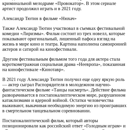
криминальной мелодраме «Провокатор». В этом сериале
артист продолжил играть и в 2021 году.
Александр Тютин в фильме «Нюхач»
Также Александр Тютин участвовал в съемках фестивальной
комедии «Лиризмы». Фильм состоит из трех новелл, которые
показывают оригинальный, лишенный пафоса взгляд на
жизнь в мире кино и театра. Картина наполнена самоиронией
актеров и сатирой на кинофестивали.
Другим фестивальным фильмом того года для актера стала
короткометражная социальная драма «Неевропа», показанная
на кинофестивале «Кинотавр».
В 2021 году Александр Тютин получил еще одну яркую роль
— актер сыграл Распорядителя в молодежном научно-
фантастическом фильме «Танцы насмерть». Действие фильма
разворачивается в постапокалиптическом мире, разрушенном
катаклизмами и ядерной войной. Остатки человечества
выживают, выкачивая необходимую энергию из проигравших
в смертельном танцевальном соревновании.
Постапокалиптический фильм, который авторы
позиционировали как российский ответ «Голодным играм» и