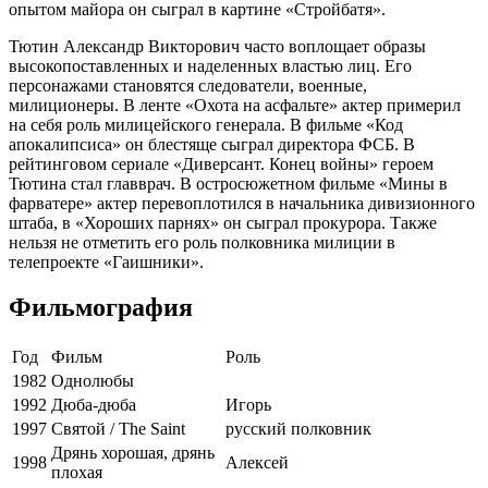
опытом майора он сыграл в картине «Стройбатя».
Тютин Александр Викторович часто воплощает образы
высокопоставленных и наделенных властью лиц. Его
персонажами становятся следователи, военные,
милиционеры. В ленте «Охота на асфальте» актер примерил
на себя роль милицейского генерала. В фильме «Код
апокалипсиса» он блестяще сыграл директора ФСБ. В
рейтинговом сериале «Диверсант. Конец войны» героем
Тютина стал главврач. В остросюжетном фильме «Мины в
фарватере» актер перевоплотился в начальника дивизионного
штаба, в «Хороших парнях» он сыграл прокурора. Также
нельзя не отметить его роль полковника милиции в
телепроекте «Гаишники».
Фильмография
Год
Фильм
Роль
1982
Однолюбы
1992
Дюба-дюба
Игорь
1997
Святой / The Saint
русский полковник
Дрянь хорошая, дрянь
1998
Алексей
плохая