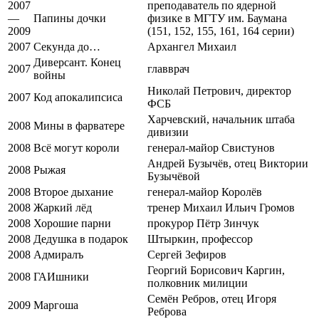
2007
преподаватель по ядерной
—
Папины дочки
физике в МГТУ им. Баумана
2009
(151, 152, 155, 161, 164 серии)
2007
Секунда до…
Архангел Михаил
Диверсант. Конец
2007
главврач
войны
Николай Петрович, директор
2007
Код апокалипсиса
ФСБ
Харчевский, начальник штаба
2008
Мины в фарватере
дивизии
2008
Всё могут короли
генерал-майор Свистунов
Андрей Бузычёв, отец Виктории
2008
Рыжая
Бузычёвой
2008
Второе дыхание
генерал-майор Королёв
2008
Жаркий лёд
тренер Михаил Ильич Громов
2008
Хорошие парни
прокурор Пётр Зинчук
2008
Дедушка в подарок
Штыркин, профессор
2008
Адмиралъ
Сергей Зефиров
Георгий Борисович Каргин,
2008
ГАИшники
полковник милиции
Семён Ребров, отец Игоря
2009
Маргоша
Реброва