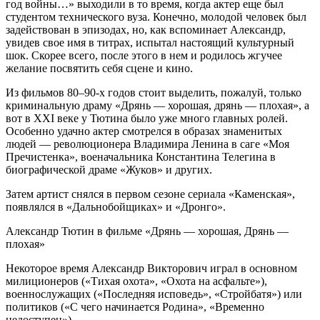
год войны…» выходили в то время, когда актер еще был
студентом технического вуза. Конечно, молодой человек был
задействован в эпизодах, но, как вспоминает Александр,
увидев свое имя в титрах, испытал настоящий культурный
шок. Скорее всего, после этого в нем и родилось жгучее
желание посвятить себя сцене и кино.
Из фильмов 80–90-х годов стоит выделить, пожалуй, только
криминальную драму «Дрянь — хорошая, дрянь — плохая», а
вот в XXI веке у Тютина было уже много главных ролей.
Особенно удачно актер смотрелся в образах знаменитых
людей — революционера Владимира Ленина в саге «Моя
Пречистенка», военачальника Константина Телегина в
биографической драме «Жуков» и других.
Затем артист снялся в первом сезоне сериала «Каменская»,
появлялся в «Дальнобойщиках» и «Дронго».
Александр Тютин в фильме «Дрянь — хорошая, Дрянь —
плохая»
Некоторое время Александр Викторович играл в основном
милиционеров («Тихая охота», «Охота на асфальте»),
военнослужащих («Последняя исповедь», «Стройбатя») или
политиков («С чего начинается Родина», «Временно
недоступен»).