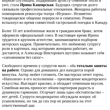
Верной спутницей, подарившей артисту семейное тепло и
уют, стала
Ирина Каширская
. Будущих супругов долго
связывали профессиональные отношения. Женщина работала
помощником режиссера театра «Игроки». Незаметно
товарищеское общение переросло в симпатию. Роман
вспыхнул во время совместной гастрольной поездки в Канаду.
Более 10 лет влюбленные жили в гражданском браке, затем
оформили официальный союз. В настоящее время Ирина
трудится в крупном агентстве, занимающемся подбором
актерских кадров. Примечательно, что любимому супругу
роли в картинах, над которыми женщина работает, не
достаются, и Александр Викторович шутливо называет себя
«сапожником без сапог».
Свободного времени у супругов мало – оба
тотально заняты
на работе
. Однако для домашних дел находится порой
минутка. Актер любит готовить. Он мастерски печет торты.
«Наполеон» в его исполнении – произведение кондитерского
искусства. Выглядит красиво, и обладает отменным вкусом.
Семейная жизнь приносит обоим партнерам радость и
душевную гармонию. Огорчает лишь одно обстоятельство –
нет детей. Супруги неоднократно обсуждали вопрос об
усыновлении, но так до сих пор не решились на этот
ответственный шаг.