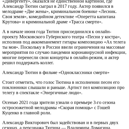
«Дивергенту», оказался не единственной картиной, где
Александр Тютин сыграл в 2017 году. Актер появился в
мелодраме «Две жены», криминальном боевике «Лесник.
Своя земля», комедийном детективе «Оперетта капитана
Крутова» и криминальной драме «Трасса смерти».
А в начале июня года Тютин присоединился к онлайн-
проекту Московского Губернского театра «Песни у костра»,
исполнив под аккомпанемент гитары композицию «Ах телега
ты моя». Поскольку в России ввели ограничения на массовые
мероприятия по случаю пандемии коронавирусной инфекции,
многие перенесли свои концерты в онлайн-режим, и актер
решил поддержать коллег.
Александр Тютин в фильме «Одноклассники смерти»
Стоит отметить, что голос Тютина в исполнении песен его
поклонники слышали и раньше. Артист пел композицию про
телегу в спектакле «Энергичные люди».
Осенью 2021 года зрители узнали о премьере 3-го сезона
остросюжетной мелодрамы «Скорая помощь» с Гошей
Куценко в главной роли.
Александр Викторович был задействован и в первых двух
сезонах, а персонажа Тютина — Владимира Ломагина,