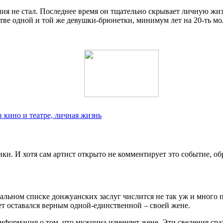
ия не стал. Последнее время он тщательно скрывает личную жизн
тве одной и той же девушки-брюнетки, минимум лет на 20-ть мо
 кино и театре, личная жизнь
и. И хотя сам артист открыто не комментирует это событие, об
альном списке донжуанских заслуг числится не так уж и много 
ет оставался верным одной-единственной – своей жене.
 информация о том, что мужчина изменяет жене. Эти сведения ср