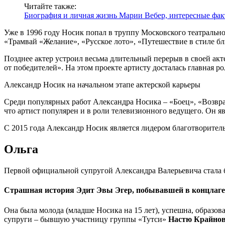
Читайте также:
Биография и личная жизнь Марии Вебер, интересные фак
Уже в 1996 году Носик попал в труппу Московского театрально
«Трамвай «Желание», «Русское лото», «Путешествие в стиле блю
Позднее актер устроил весьма длительный перерыв в своей акте
от победителей». На этом проекте артисту досталась главная ро
Александр Носик на начальном этапе актерской карьеры
Среди популярных работ Александра Носика – «Боец», «Возвра
что артист популярен и в роли телевизионного ведущего. Он я
С 2015 года Александр Носик является лидером благотворитель
Ольга
Первой официальной супругой Александра Валерьевича стала
Страшная история Эдит Эвы Эгер, побывавшей в концлаге
Она была молода (младше Носика на 15 лет), успешна, образов
супруги – бывшую участницу группы «Тутси»
Настю Крайно