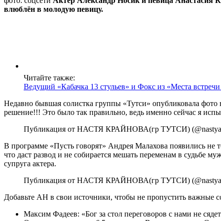
фото: соцсети
Актёр Александр Носик и певица Анастасия Кр
влюблён в молодую певицу.
Читайте также:
Ведущий «Кабачка 13 стульев» и Фокс из «Места встречи
Недавно бывшая солистка группы «Тутси» опубликовала фото в
решение!!! Это было так правильно, ведь именно сейчас я испы
Публикация от НАСТЯ КРАЙНОВА(гр ТУТСИ) (@nastyakr
В программе «Пусть говорят» Андрея Малахова появились не то
что даст развод и не собирается мешать переменам в судьбе муж
супруга актера.
Публикация от НАСТЯ КРАЙНОВА(гр ТУТСИ) (@nastyakr
Добавьте АН в свои источники, чтобы не пропустить важные 
Максим Фадеев: «Бог за стол переговоров с нами не сяде