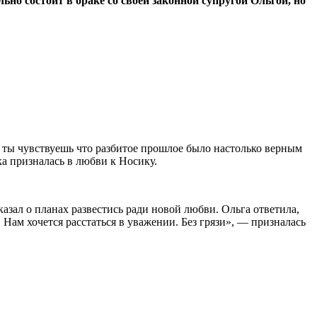
о состоит в браке со своей законной супругой Ольгой, но
, ты чувствуешь что разбитое прошлое было настолько верным
ка призналась в любви к Носику.
зал о планах развестись ради новой любви. Ольга ответила,
. Нам хочется расстаться в уважении. Без грязи», — призналась