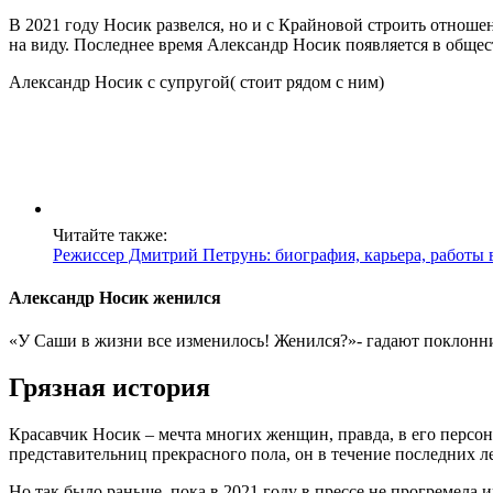
В 2021 году Носик развелся, но и с Крайновой строить отношен
на виду. Последнее время Александр Носик появляется в общес
Александр Носик с супругой( стоит рядом с ним)
Читайте также:
Режиссер Дмитрий Петрунь: биография, карьера, работы в
Александр Носик женился
«У Саши в жизни все изменилось! Женился?»- гадают поклонник
Грязная история
Красавчик Носик – мечта многих женщин, правда, в его персон
представительниц прекрасного пола, он в течение последних л
Но так было раньше, пока в 2021 году в прессе не прогремела