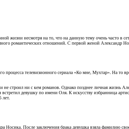
ной жизни несмотря на то, что на данную тему очень часто в с
ь много романтических отношений. С первой женой Александр Нос
го процесса телевизионного сериала «Ко мне, Мухтар». На то вр
и не строил ни с кем романов. Однако позднее личная жизнь Ал
н встретил девушку по имени Оля. К искусству избранница артис
 лет.
дра Носика. После заключения брака девушка взяла фамилию сво