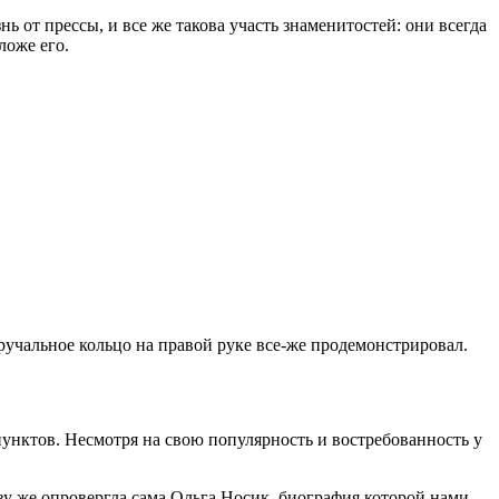
ь от прессы, и все же такова участь знаменитостей: они всегда
ложе его.
ручальное кольцо на правой руке все-же продемонстрировал.
пунктов. Несмотря на свою популярность и востребованность у
азу же опровергла сама Ольга Носик, биография которой нами