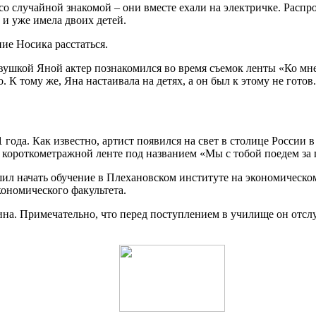
о случайной знакомой – они вместе ехали на электричке. Распро
 и уже имела двоих детей.
ие Носика расстаться.
евушкой Яной актер познакомился во время съемок ленты «Ко мне
. К тому же, Яна настаивала на детях, а он был к этому не готов.
года. Как известно, артист появился на свет в столице России 
в короткометражной ленте под названием «Мы с тобой поедем за
л начать обучение в Плехановском институте на экономическом 
кономического факультета.
а. Примечательно, что перед поступлением в училище он отслу