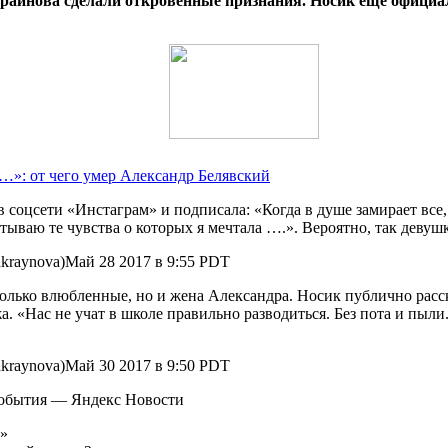
айнова сделали откровенные признания. Носик ещё официальн
…»: от чего умер Александр Белявский
 соцсети «Инстаграм» и подписала: «Когда в душе замирает все
тываю те чувства о которых я мечтала ….». Вероятно, так девуш
aynova)Май 28 2017 в 9:55 PDT
лько влюбленные, но и жена Александра. Носик публично расска
а. «Нас не учат в школе правильно разводиться. Без пота и пыли
aynova)Май 30 2017 в 9:50 PDT
события — Яндекс Новости
т»