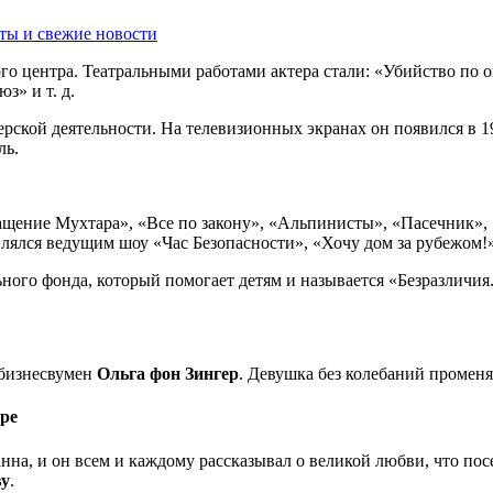
ты и свежие новости
го центра. Театральными работами актера стали: «Убийство по 
з» и т. д.
рской деятельности. На телевизионных экранах он появился в 19
ль.
щение Мухтара», «Все по закону», «Альпинисты», «Пасечник», 
влялся ведущим шоу «Час Безопасности», «Хочу дом за рубежом!»
ного фонда, который помогает детям и называется «Безразличия.
 бизнесвумен
Ольга фон Зингер
. Девушка без колебаний проме
ре
анна, и он всем и каждому рассказывал о великой любви, что пос
ву
.