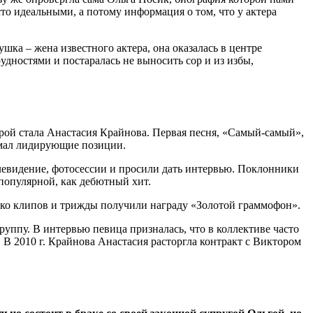
сто идеальными, а потому информация о том, что у актера
шка – жена известного актера, она оказалась в центре
рудностями и постаралась не выносить сор и из избы,
орой стала Анастасия Крайнова. Первая песня, «Самый-самый»,
имал лидирующие позиции.
евидение, фотосессии и просили дать интервью. Поклонники
 популярной, как дебютный хит.
ько клипов и трижды получили награду «Золотой граммофон».
руппу. В интервью певица призналась, что в коллективе часто
. В 2010 г. Крайнова Анастасия расторгла контракт с Виктором