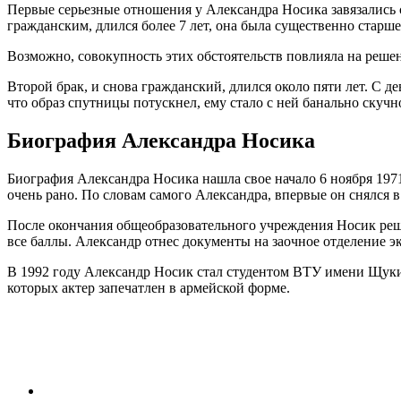
Первые серьезные отношения у Александра Носика завязались с
гражданским, длился более 7 лет, она была существенно старше
Возможно, совокупность этих обстоятельств повлияла на решен
Второй брак, и снова гражданский, длился около пяти лет. С д
что образ спутницы потускнел, ему стало с ней банально скучно
Биография Александра Носика
Биография Александра Носика нашла свое начало 6 ноября 1971 
очень рано. По словам самого Александра, впервые он снялся 
После окончания общеобразовательного учреждения Носик реши
все баллы. Александр отнес документы на заочное отделение э
В 1992 году Александр Носик стал студентом ВТУ имени Щукин
которых актер запечатлен в армейской форме.