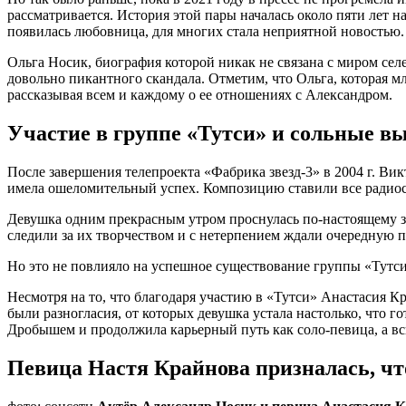
рассматривается. История этой пары началась около пяти лет н
появилась любовница, для многих стала неприятной новостью.
Ольга Носик, биография которой никак не связана с миром селе
довольно пикантного скандала. Отметим, что Ольга, которая мл
рассказывая всем и каждому о ее отношениях с Александром.
Участие в группе «Тутси» и сольные в
После завершения телепроекта «Фабрика звезд-3» в 2004 г. Ви
имела ошеломительный успех. Композицию ставили все радиост
Девушка одним прекрасным утром проснулась по-настоящему з
следили за их творчеством и с нетерпением ждали очередную п
Но это не повлияло на успешное существование группы «Тутси
Несмотря на то, что благодаря участию в «Тутси» Анастасия Кр
были разногласия, от которых девушка устала настолько, что г
Дробышем и продолжила карьерный путь как соло-певица, а в
Певица Настя Крайнова призналась, чт