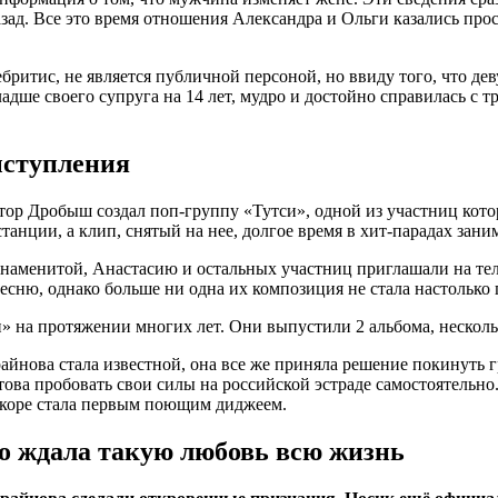
азад. Все это время отношения Александра и Ольги казались про
бритис, не является публичной персоной, но ввиду того, что деву
адше своего супруга на 14 лет, мудро и достойно справилась с т
ыступления
ктор Дробыш создал поп-группу «Тутси», одной из участниц кот
анции, а клип, снятый на нее, долгое время в хит-парадах зан
наменитой, Анастасию и остальных участниц приглашали на тел
есню, однако больше ни одна их композиция не стала настолько
» на протяжении многих лет. Они выпустили 2 альбома, нескол
айнова стала известной, она все же приняла решение покинуть г
отова пробовать свои силы на российской эстраде самостоятельно
скоре стала первым поющим диджеем.
о ждала такую любовь всю жизнь