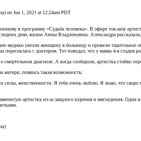
a) on Jun 1, 2021 at 12:24am PDT
никову в программу «Судьба человека». В эфире ток-шоу артистк
следних днях жизни Анны Владленовны. Александра рассказала, 
шие медики увезли женщину в больницу и провели тщательное о
пересеклась с доктором. Тот поведал, что у мамы 4-я стадия ра
 смертельном диагнозе. А когда сообщили, артистка стойко пер
а матери, появись такая возможность:
и силы, женственности. Я тебя очень люблю. Я знаю, что скоро
аменитую артистку из-за заядлого курения и мясоедения. Одна 
летками.
na)