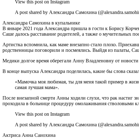
View this post on Instagram
A post shared by Александра Самохина (@alexandra.samohin
Александра Самохина в купальнике
В январе 2021 года Александра пришла в гости к Борису Корчев
Саше далось расставание родителей, а также о мучительных по
Артистка вспомнила, как маме внезапно стало плохо. Приехав
родственницы поговорили и посмеялись. Выйдя из палаты, Саша 
Медики долгое время оберегали Анну Владленовну от новости о
В конце выпуска Александра поделилась, какие бы слова сказал
«Мамочка моя любимая, ты для меня такой пример в жизн
самая лучшая мама».
После внезапной смерти Анны ходили слухи, что рак настиг зн
проходила в больнице процедуру омолаживания стволовыми к
View this post on Instagram
A post shared by Александра Самохина (@alexandra.samohi
Актриса Анна Саиохина