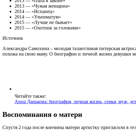
2013 — «Папа в законе»
2013 — «Чужая женщина»
2014 — «Испанец»
2014 — «Ультиматум»
2015 — «Лучше не бывает»
2015 — «Охотник за головами»
Источник
Александра Самохина – молодая талантливая питерская актри
похожа на свою маму. О биографии и личной жизни девушки мы
Читайте также:
Анна Данькова: биография, личная жизнь, семья, муж, д
Воспоминания о матери
Спустя 2 года после кончины матери артистку пригласили в 