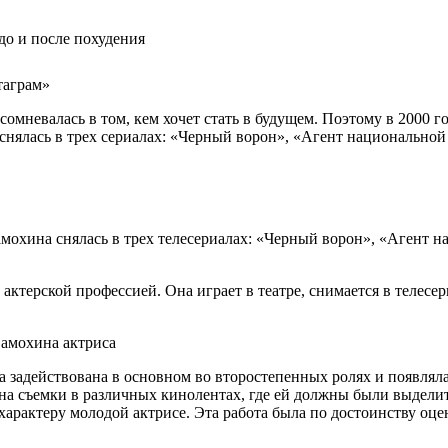
таграм»
е сомневалась в том, кем хочет стать в будущем. Поэтому в 2000
а снялась в трех сериалах: «Черный ворон», «Агент национальн
амохина снялась в трех телесериалах: «Черный ворон», «Агент 
ктерской профессией. Она играет в театре, снимается в телесер
ла задействована в основном во второстепенных ролях и появлял
я на съемки в различных кинолентах, где ей должны были выдел
арактеру молодой актрисе. Эта работа была по достоинству оце