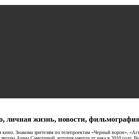
о, личная жизнь, новости, фильмография
 и кино. Знакома зрителям по телепроектам «Черный ворон», «А
 звезды Анны Самохиной, которая умерла от рака в 2010 году. В