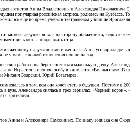
олодых артистов Анны Владленовны и Александра Николаевича С
будущем популярная российская актриса, родилась на Кузбассе. 
комились еще во время учебы в театральном училище Ярославля.
 тот момент девушка встала на сторону обиженного, ведь это мам
момент дочь хотела поддержать отца.
етил женщину с двумя детьми и женился, Анна уговорила дочь пе
коре у мамы с дочкой отношения пошли на лад.
ве свои работы она берет сниматься маленькую дочку. Александ
Базан». Играет она и юную особу в киноленте «Волчья стая». В
ни Михаил Боярский, Юрий Богатырев.
е сомневалась в том, кем она хочет стать в будущем. Поэтому в 
ь в вузе, Александра снялась в трех сериалах: «Черный ворон»,
яты зрителями.
истов Анны и Александра Самохиных. По знаку зодиака она Скор