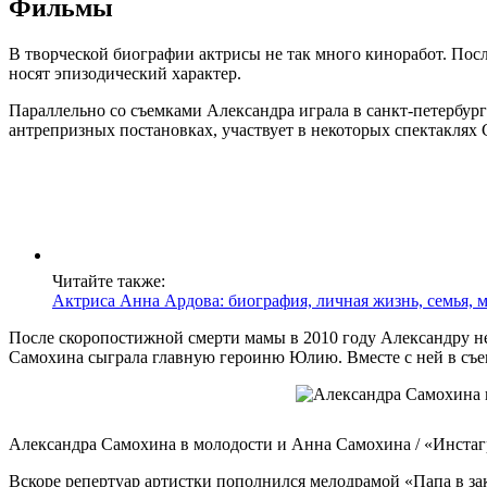
Фильмы
В творческой биографии актрисы не так много киноработ. Пос
носят эпизодический характер.
Параллельно со съемками Александра играла в санкт-петербур
антрепризных постановках, участвует в некоторых спектаклях С
Читайте также:
Актриса Анна Ардова: биография, личная жизнь, семья, 
После скоропостижной смерти мамы в 2010 году Александру не
Самохина сыграла главную героиню Юлию. Вместе с ней в съе
Александра Самохина в молодости и Анна Самохина / «Инстаг
Вскоре репертуар артистки пополнился мелодрамой «Папа в з