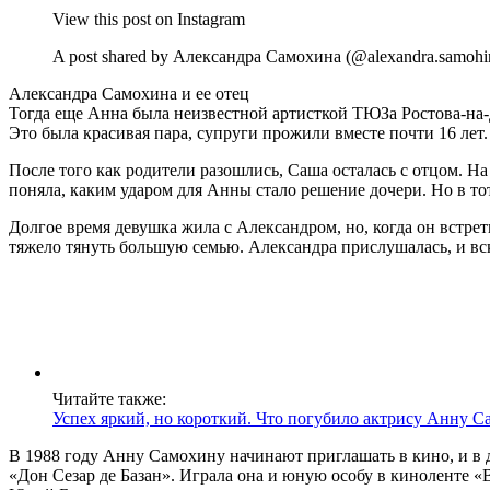
View this post on Instagram
A post shared by Александра Самохина (@alexandra.samohin
Александра Самохина и ее отец
Тогда еще Анна была неизвестной артисткой ТЮЗа Ростова-на-
Это была красивая пара, супруги прожили вместе почти 16 лет.
После того как родители разошлись, Саша осталась с отцом. На
поняла, каким ударом для Анны стало решение дочери. Но в то
Долгое время девушка жила с Александром, но, когда он встрет
тяжело тянуть большую семью. Александра прислушалась, и вс
Читайте также:
Успех яркий, но короткий. Что погубило актрису Анну 
В 1988 году Анну Самохину начинают приглашать в кино, и в д
«Дон Сезар де Базан». Играла она и юную особу в киноленте 