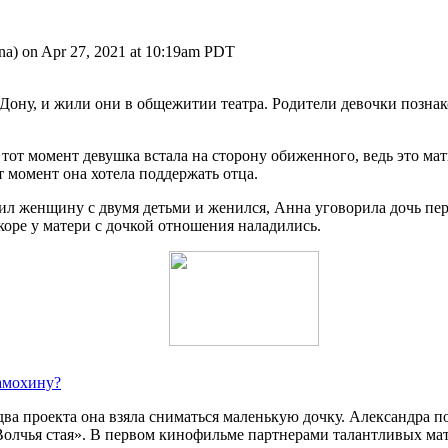
a) on Apr 27, 2021 at 10:19am PDT
Дону, и жили они в общежитии театра. Родители девочки познак
 тот момент девушка встала на сторону обиженного, ведь это мат
т момент она хотела поддержать отца.
ил женщину с двумя детьми и женился, Анна уговорила дочь пере
коре у матери с дочкой отношения наладились.
Самохину?
ва проекта она взяла сниматься маленькую дочку. Александра п
«Волчья стая». В первом кинофильме партнерами талантливых ма