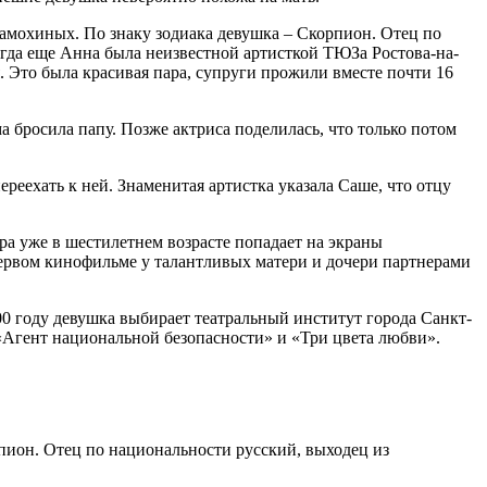
амохиных. По знаку зодиака девушка – Скорпион. Отец по
Тогда еще Анна была неизвестной артисткой ТЮЗа Ростова-на-
 Это была красивая пара, супруги прожили вместе почти 16
а бросила папу. Позже актриса поделилась, что только потом
реехать к ней. Знаменитая артистка указала Саше, что отцу
ра уже в шестилетнем возрасте попадает на экраны
 первом кинофильме у талантливых матери и дочери партнерами
2000 году девушка выбирает театральный институт города Санкт-
 «Агент национальной безопасности» и «Три цвета любви».
пион. Отец по национальности русский, выходец из