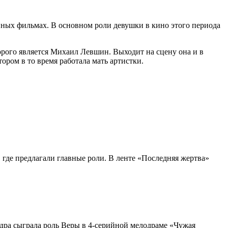
онных фильмах. В основном роли девушки в кино этого периода
орого является Михаил Левшин. Выходит на сцену она и в
ором в то время работала мать артистки.
где предлагали главные роли. В ленте «Последняя жертва»
дра сыграла роль Веры в 4-серийной мелодраме «Чужая