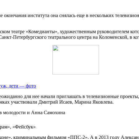
ле окончания института она снялась еще в нескольких телевизи
гском театре «Комедианты», художественным руководителем кот
анкт-Петербургского театрального центра на Коломенской, в кот
муж, дети — фото
ожиданно для нее начали приглашать в телевизионные проекты, 
мках участвовали Дмитрий Исаев, Марина Яковлева.
рам», «Фейсбук»
аконе», криминальным фильмом «ППС-2». А в 2013 году Алексан