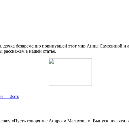
са, дочка безвременно покинувшей этот мир Анны Самохиной и 
 расскажем в нашей статье.
ети — фото
телешоу «Пусть говорят» с Андреем Малаховым. Выпуск посвяти