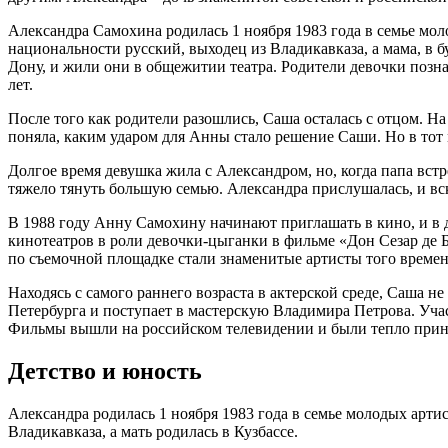
Александра Самохина родилась 1 ноября 1983 года в семье м
национальности русский, выходец из Владикавказа, а мама, в 
Дону, и жили они в общежитии театра. Родители девочки позна
лет.
После того как родители разошлись, Саша осталась с отцом. На
поняла, каким ударом для Анны стало решение Саши. Но в тот 
Долгое время девушка жила с Александром, но, когда папа встр
тяжело тянуть большую семью. Александра прислушалась, и вс
В 1988 году Анну Самохину начинают приглашать в кино, и в д
кинотеатров в роли девочки-цыганки в фильме «Дон Сезар де 
по съемочной площадке стали знаменитые артисты того време
Находясь с самого раннего возраста в актерской среде, Саша н
Петербурга и поступает в мастерскую Владимира Петрова. Учас
Фильмы вышли на российском телевидении и были тепло прин
Детство и юность
Александра родилась 1 ноября 1983 года в семье молодых арт
Владикавказа, а мать родилась в Кузбассе.