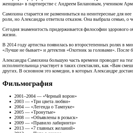
женщина» в партнерстве с Андреем Билановым, учеником Арм
Самохина старается не размениваться на неинтересные для нее
роли, но Александра ответила отказом. Она выбрала семью, о ч
Сегодня знаменитость придерживается философии здорового об
жизни.
В 2014 году артистка появилась во второстепенных ролях в м
«Лучше не бывает» и детектив «Охотник за головами». После бо
Александра Самохина большую часть времени проводит на театр
исполнительница участвует в таких спектаклях, как «Вам сме
других. В основном это комедии, в которых Александре достаю
Фильмография
2001–2004 — «Черный ворон»
2003 — «Три цвета любви»
2004 — «Легенда о Тампуке»
2005 — «Тронутые»
2008 — «Объявлены в розыск»
2009 — «Правило лабиринта»
2013 — «7 главных желаний»