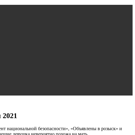
 2021
гент национальной безопасности», «Объявлены в розыск» и
нешне девушка невероятно похожа на мать.