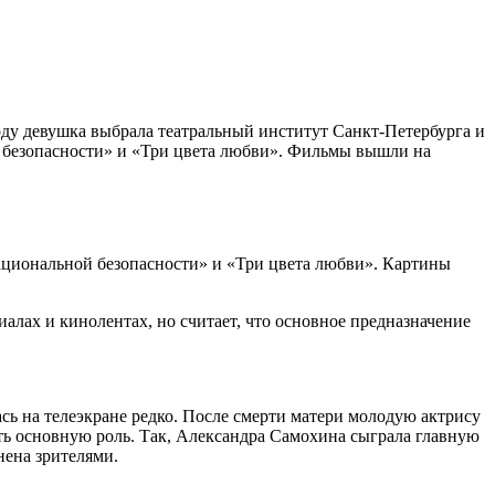
 году девушка выбрала театральный институт Санкт-Петербурга и
ой безопасности» и «Три цвета любви». Фильмы вышли на
национальной безопасности» и «Три цвета любви». Картины
иалах и кинолентах, но считает, что основное предназначение
ась на телеэкране редко. После смерти матери молодую актрису
ить основную роль. Так, Александра Самохина сыграла главную
нена зрителями.