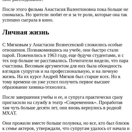
После этого фильма Анастасия Валентиновна пока больше не
снималась. Но зрители любят ее и за те роли, которые она так
успешно сыграла в кино.
Личная жизнь
С Мягковым у Анастасии Вознесенской сложились особые
отношения. Познакомившись на учебе, они быстро стали
парой. Поженились в 1963 году, еще будучи студентами, и с
тех пор больше не расставались. Почитатели видели, что пара
счастлива. Весомым аргументом для них была обоюдность
взглядов супругов и на профессиональную, и на личную
жизнь. На их курсе Андрей Мягков был старше всех. Но к
тому времени он уже успел получить первое высшее
образование химика-технолога.
После завершения учебы и ее, и супруга практически сразу
пригласили на службу в театр «Современник». Проработав
там чуть больше десяти лет, они вновь вернулись в родной
МХАТ.
Они прожили вместе больше полувека, но все, кто был близок
к семье актеров, утверждали, что супругам удалось от начала и