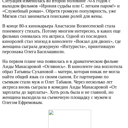
Ситуация изменилась во второй половине 70-х годов с
выходом фильмов «Ирония судьбы или С легким паром!» и
«Служебный роман». Обретя громкую популярность, уже
Мягков стал заниматься поисками ролей для жены.
В конце 80-х кинокарьера Анастасии Вознесенской стала
понемногу стихать. Потому многим интересно, в каких еще
фильмах снималась эта актриса. Одной из последних
киноролей стал эпизод в киноленте «Вокзал для двоих», где
женщина сыграла дежурную «Интуриста», приютившую
персонажа Олега Басилашвили.
На первом плане она появилась и в драматическом фильме
Аиды Манасаровой «Оглянись». В киноленте она воплотила
образ Татьяны Сухановой – матери, которая никак не могла
найти общий язык со своим сыном. Ее партнерами по
съемкам стали муж и Олег Табаков. Через несколько лет
актриса вновь сыграла в комедии Аиды Манасаровой «От
зарплаты до зарплаты». Хоть роль была и не главной, но
женщина выходила на съемочную площадку с мужем и
Олегом Ефремовым.