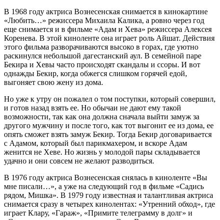
В 1968 году актриса Вознесенская снимается в кинокартине
«Любить…» режиссера Михаила Калика, а ровно через год
еще снимается и в фильме «Адам и Хева» режиссера Алексея
Коренева. В этой киноленте она играет роль Айшат. Действия
этого фильма разворачиваются высоко в горах, где уютно
раскинулся небольшой дагестанский аул. В семейной паре
Бекира и Хевы часто происходят скандалы и ссоры. И вот
однажды Бекир, когда обжегся слишком горячей едой,
выгоняет свою жену из дома.
Но уже к утру он пожалел о том поступки, который совершил,
и готов назад взять ее. Но обычаи не дают ему такой
возможности, так как она должна сначала выйти замуж за
другого мужчину и после того, как тот выгонит ее из дома, ее
опять сможет взять замуж Бекир. Тогда Бекир договаривается
с Адамом, который был парикмахером, и вскоре Адам
женится не Хеве. Но жизнь у молодой пары складывается
удачно и они совсем не желают разводиться.
В 1976 году актриса Вознесенская снялась в киноленте «Вы
мне писали…», а уже на следующий год в фильме «Садись
рядом, Мишка». В 1979 году известная и талантливая актриса
снимается сразу в четырех кинолентах: «Утренний обход», где
играет Клару, «Гараж», «Примите телеграмму в долг» и