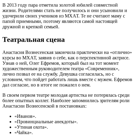
В 2013 году пара отметила золотой юбилей совместной
жизни. Родителями стать не получилось и они усыновили и
удочерили своих учеников из МХАТ. Те не считают маму с
папой приемными, поэтому являются самой настоящей
дружной и крепкой семьей.
Театральная сцена
Анастасия Вознесенская закончила практически на «отлично»
курсы во МХАТ, заявив о себе, как о перспективной актрисе.
Узнав о ней, Олег Ефремов, который был на тот момент
художественным руководителем театра «Современник»,
лично позвал ее на службу. Девушка согласилась, но с
условием, что пойдет работать лишь вместе с мужем. Ефремов
дал согласие, но в итоге не пожалел о нем.
В своем первом театре молодая артистка не потерялась среди
более опытных коллег. Наиболее запомнились зрителям роли
Анастасии Вознесенской в постановках:
«Иванов».
«Провинциальные анекдоты».
«Утиная охота».
«Чайка».