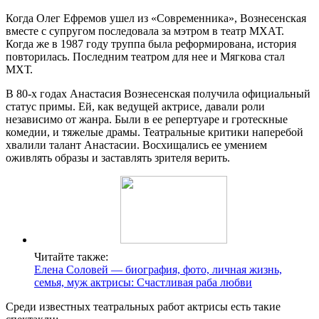
Когда Олег Ефремов ушел из «Современника», Вознесенская
вместе с супругом последовала за мэтром в театр МХАТ.
Когда же в 1987 году труппа была реформирована, история
повторилась. Последним театром для нее и Мягкова стал
МХТ.
В 80-х годах Анастасия Вознесенская получила официальный
статус примы. Ей, как ведущей актрисе, давали роли
независимо от жанра. Были в ее репертуаре и гротескные
комедии, и тяжелые драмы. Театральные критики наперебой
хвалили талант Анастасии. Восхищались ее умением
оживлять образы и заставлять зрителя верить.
Читайте также:
Елена Соловей — биография, фото, личная жизнь,
семья, муж актрисы: Счастливая раба любви
Среди известных театральных работ актрисы есть такие