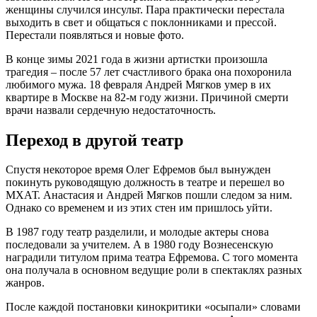
женщины случился инсульт. Пара практически перестала
выходить в свет и общаться с поклонниками и прессой.
Перестали появляться и новые фото.
В конце зимы 2021 года в жизни артистки произошла
трагедия – после 57 лет счастливого брака она похоронила
любимого мужа. 18 февраля Андрей Мягков умер в их
квартире в Москве на 82-м году жизни. Причиной смерти
врачи назвали сердечную недостаточность.
Переход в другой театр
Спустя некоторое время Олег Ефремов был вынужден
покинуть руководящую должность в театре и перешел во
МХАТ. Анастасия и Андрей Мягков пошли следом за ним.
Однако со временем и из этих стен им пришлось уйти.
В 1987 году театр разделили, и молодые актеры снова
последовали за учителем. А в 1980 году Вознесенскую
наградили титулом прима театра Ефремова. С того момента
она получала в основном ведущие роли в спектаклях разных
жанров.
После каждой постановки кинокритики «осыпали» словами