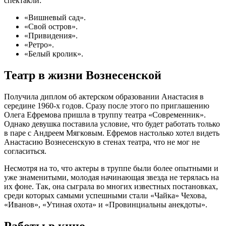
спектакли:
«Вишневый сад».
«Свой остров».
«Привидения».
«Ретро».
«Белый кролик».
Театр в жизни Вознесенской
Получила диплом об актерском образовании Анастасия в
середине 1960-х годов. Сразу после этого по приглашению
Олега Ефремова пришла в труппу театра «Современник».
Однако девушка поставила условие, что будет работать только
в паре с Андреем Мягковым. Ефремов настолько хотел видеть
Анастасию Вознесенскую в стенах театра, что не мог не
согласиться.
Несмотря на то, что актеры в труппе были более опытными и
уже знаменитыми, молодая начинающая звезда не терялась на
их фоне. Так, она сыграла во многих известных постановках,
среди которых самыми успешными стали «Чайка» Чехова,
«Иванов», «Утиная охота» и «Провинциальны анекдоты».
Работы в кино