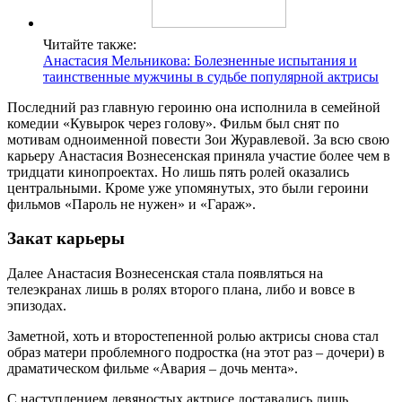
Читайте также:
Анастасия Мельникова: Болезненные испытания и
таинственные мужчины в судьбе популярной актрисы
Последний раз главную героиню она исполнила в семейной
комедии «Кувырок через голову». Фильм был снят по
мотивам одноименной повести Зои Журавлевой. За всю свою
карьеру Анастасия Вознесенская приняла участие более чем в
тридцати кинопроектах. Но лишь пять ролей оказались
центральными. Кроме уже упомянутых, это были героини
фильмов «Пароль не нужен» и «Гараж».
Закат карьеры
Далее Анастасия Вознесенская стала появляться на
телеэкранах лишь в ролях второго плана, либо и вовсе в
эпизодах.
Заметной, хоть и второстепенной ролью актрисы снова стал
образ матери проблемного подростка (на этот раз – дочери) в
драматическом фильме «Авария – дочь мента».
С наступлением девяностых актрисе доставались лишь