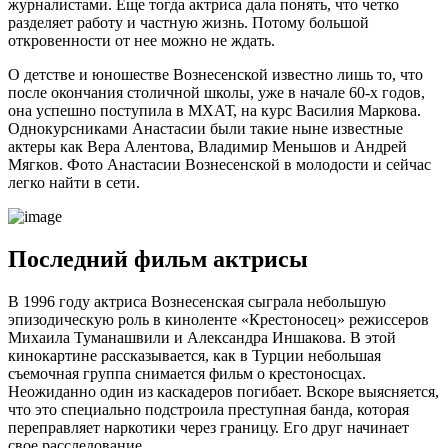
журналистами. Еще тогда актриса дала понять, что четко
разделяет работу и частную жизнь. Потому большой
откровенности от нее можно не ждать.
О детстве и юношестве Вознесенской известно лишь то, что
после окончания столичной школы, уже в начале 60-х годов,
она успешно поступила в МХАТ, на курс Василия Маркова.
Однокурсниками Анастасии были такие ныне известные
актеры как Вера Алентова, Владимир Меньшов и Андрей
Мягков. Фото Анастасии Вознесенской в молодости и сейчас
легко найти в сети.
Последний фильм актрисы
В 1996 году актриса Вознесенская сыграла небольшую
эпизодическую роль в киноленте «Крестоносец» режиссеров
Михаила Туманашвили и Александра Иншакова. В этой
кинокартине рассказывается, как в Турции небольшая
съемочная группа снимается фильм о крестоносцах.
Неожиданно один из каскадеров погибает. Вскоре выясняется,
что это специально подстроила преступная банда, которая
переправляет наркотики через границу. Его друг начинает
свое расследование.