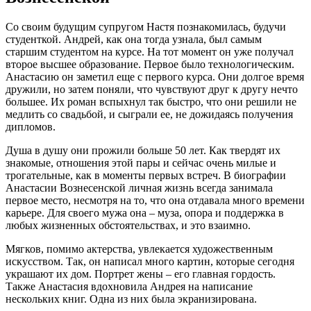
Со своим будущим супругом Настя познакомилась, будучи
студенткой. Андрей, как она тогда узнала, был самым
старшим студентом на курсе. На тот момент он уже получал
второе высшее образование. Первое было технологическим.
Анастасию он заметил еще с первого курса. Они долгое время
дружили, но затем поняли, что чувствуют друг к другу нечто
большее. Их роман вспыхнул так быстро, что они решили не
медлить со свадьбой, и сыграли ее, не дожидаясь получения
дипломов.
Душа в душу они прожили больше 50 лет. Как твердят их
знакомые, отношения этой пары и сейчас очень милые и
трогательные, как в моменты первых встреч. В биографии
Анастасии Вознесенской личная жизнь всегда занимала
первое место, несмотря на то, что она отдавала много времени
карьере. Для своего мужа она – муза, опора и поддержка в
любых жизненных обстоятельствах, и это взаимно.
Мягков, помимо актерства, увлекается художественным
искусством. Так, он написал много картин, которые сегодня
украшают их дом. Портрет жены – его главная гордость.
Также Анастасия вдохновила Андрея на написание
нескольких книг. Одна из них была экранизирована.