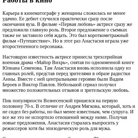
Карьера в кинематографе у женщины сложилась не менее
удачно. Ее дебют случился практически сразу после
окончания вуза. В фильме «Первая любовь» актрисе сразу же
предложили главную роль. Второе предложение о съемках
также не заставило себя ждать. Это был короткометражный
фильм «Путешествие». Но в этот раз Анастасия играла уже
второстепенного персонажа.
Настоящую известность актрисе принесла трехсерийная
военная драма «Майор Вихрь», снятая по одноименной книге
Юлиана Семенова. Там Анастасия вновь исполнила одну из
главных ролей, представ перед зрителями в образе радистки
Анны. Вместе с ней центральными героями были Вадим
Бероев и Виктор Павлов. Небольшой сериал получил
множество положительных отзывов и зрительскую любовь.
Пик популярности Вознесенской пришелся на первую
половину 70-х. В отличие от Андрея Мягкова, который, хоть и
не сидел без работы, но был менее известным, чем супруга. И
все же это не испортило отношений между ними. Получая
новые предложения, Анастасия старалась выпросить у
режиссеров хотя бы эпизодическую роль для мужа.