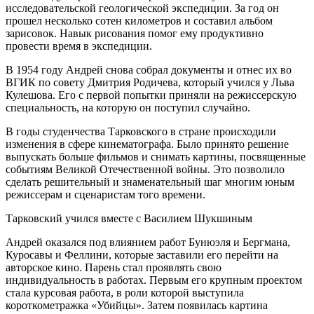
исследовательской геологической экспедиции. За год он
прошел несколько сотен километров и составил альбом
зарисовок. Навык рисования помог ему продуктивно
провести время в экспедиции.
В 1954 году Андрей снова собрал документы и отнес их во
ВГИК по совету Дмитрия Родичева, который учился у Льва
Кулешова. Его с первой попытки приняли на режиссерскую
специальность, на которую он поступил случайно.
В годы студенчества Тарковского в стране происходили
изменения в сфере кинематографа. Было принято решение
выпускать больше фильмов и снимать картины, посвященные
событиям Великой Отечественной войны. Это позволило
сделать решительный и знаменательный шаг многим юным
режиссерам и сценаристам того времени.
Тарковский учился вместе с Василием Шукшиным
Андрей оказался под влиянием работ Бунюэля и Бергмана,
Куросавы и Феллини, которые заставили его перейти на
авторское кино. Парень стал проявлять свою
индивидуальность в работах. Первым его крупным проектом
стала курсовая работа, в роли которой выступила
короткометражка «Убийцы». Затем появилась картина