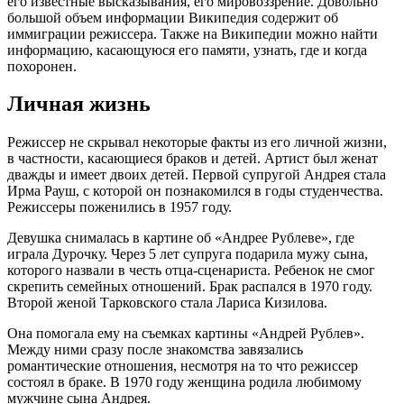
его известные высказывания, его мировоззрение. Довольно
большой объем информации Википедия содержит об
иммиграции режиссера. Также на Википедии можно найти
информацию, касающуюся его памяти, узнать, где и когда
похоронен.
Личная жизнь
Режиссер не скрывал некоторые факты из его личной жизни,
в частности, касающиеся браков и детей. Артист был женат
дважды и имеет двоих детей. Первой супругой Андрея стала
Ирма Рауш, с которой он познакомился в годы студенчества.
Режиссеры поженились в 1957 году.
Девушка снималась в картине об «Андрее Рублеве», где
играла Дурочку. Через 5 лет супруга подарила мужу сына,
которого назвали в честь отца-сценариста. Ребенок не смог
скрепить семейных отношений. Брак распался в 1970 году.
Второй женой Тарковского стала Лариса Кизилова.
Она помогала ему на съемках картины «Андрей Рублев».
Между ними сразу после знакомства завязались
романтические отношения, несмотря на то что режиссер
состоял в браке. В 1970 году женщина родила любимому
мужчине сына Андрея.