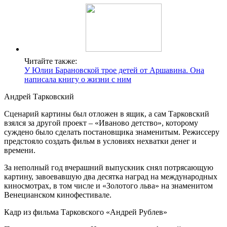
Читайте также:
У Юлии Барановской трое детей от Аршавина. Она
написала книгу о жизни с ним
Андрей Тарковский
Сценарий картины был отложен в ящик, а сам Тарковский
взялся за другой проект – «Иваново детство», которому
суждено было сделать постановщика знаменитым. Режиссеру
предстояло создать фильм в условиях нехватки денег и
времени.
За неполный год вчерашний выпускник снял потрясающую
картину, завоевавшую два десятка наград на международных
киносмотрах, в том числе и «Золотого льва» на знаменитом
Венецианском кинофестивале.
Кадр из фильма Тарковского «Андрей Рублев»