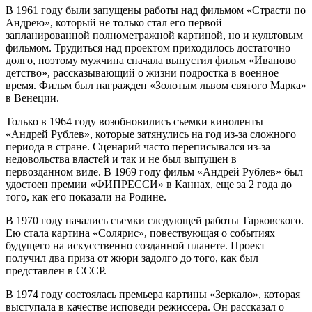
В 1961 году были запущены работы над фильмом «Страсти по
Андрею», который не только стал его первой
запланированной полнометражной картиной, но и культовым
фильмом. Трудиться над проектом приходилось достаточно
долго, поэтому мужчина сначала выпустил фильм «Иваново
детство», рассказывающий о жизни подростка в военное
время. Фильм был награжден «Золотым львом святого Марка»
в Венеции.
Только в 1964 году возобновились съемки киноленты
«Андрей Рублев», которые затянулись на год из-за сложного
периода в стране. Сценарий часто переписывался из-за
недовольства властей и так и не был выпущен в
первозданном виде. В 1969 году фильм «Андрей Рублев» был
удостоен премии «ФИПРЕССИ» в Каннах, еще за 2 года до
того, как его показали на Родине.
В 1970 году начались съемки следующей работы Тарковского.
Ею стала картина «Солярис», повествующая о событиях
будущего на искусственно созданной планете. Проект
получил два приза от жюри задолго до того, как был
представлен в СССР.
В 1974 году состоялась премьера картины «Зеркало», которая
выступала в качестве исповеди режиссера. Он рассказал о