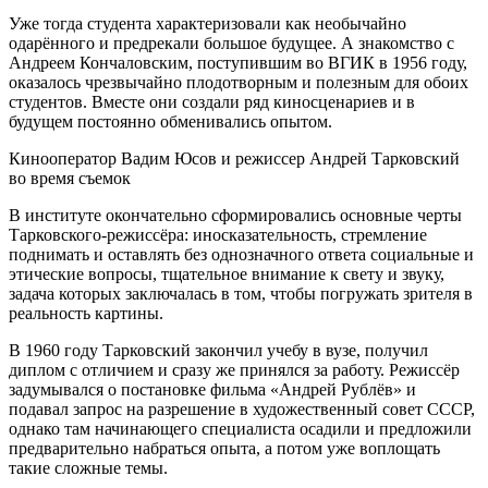
Уже тогда студента характеризовали как необычайно
одарённого и предрекали большое будущее. А знакомство с
Андреем Кончаловским, поступившим во ВГИК в 1956 году,
оказалось чрезвычайно плодотворным и полезным для обоих
студентов. Вместе они создали ряд киносценариев и в
будущем постоянно обменивались опытом.
Кинооператор Вадим Юсов и режиссер Андрей Тарковский
во время съемок
В институте окончательно сформировались основные черты
Тарковского-режиссёра: иносказательность, стремление
поднимать и оставлять без однозначного ответа социальные и
этические вопросы, тщательное внимание к свету и звуку,
задача которых заключалась в том, чтобы погружать зрителя в
реальность картины.
В 1960 году Тарковский закончил учебу в вузе, получил
диплом с отличием и сразу же принялся за работу. Режиссёр
задумывался о постановке фильма «Андрей Рублёв» и
подавал запрос на разрешение в художественный совет СССР,
однако там начинающего специалиста осадили и предложили
предварительно набраться опыта, а потом уже воплощать
такие сложные темы.