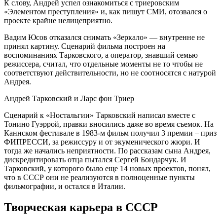
К слову, Андрей успел ознакомиться с триеровским
«Элементом преступления» и, как пишут СМИ, отозвался о
проекте крайне нелицеприятно.
Вадим Юсов отказался снимать «Зеркало» — внутренне не
принял картину. Сценарий фильма построен на
воспоминаниях Тарковского, а оператор, знавший семью
режиссера, считал, что отдельные моменты не то чтобы не
соответствуют действительности, но не соотносятся с натурой
Андрея.
Андрей Тарковский и Ларс фон Триер
Сценарий к «Ностальгии» Тарковский написал вместе с
Тонино Гуэррой, правки вносились даже во время съемок. На
Каннском фестивале в 1983-м фильм получил 3 премии – приз
ФИПРЕССИ, за режиссуру и от экуменического жюри. И
тогда же начались неприятности. По рассказам сына Андрея,
дискредитировать отца пытался Сергей Бондарчук. И
Тарковский, у которого было еще 14 новых проектов, понял,
что в СССР они не реализуются в полноценные пункты
фильмографии, и остался в Италии.
Творческая карьера в СССР