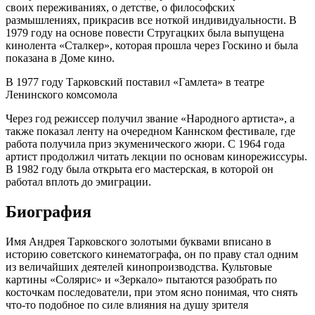
своих переживаниях, о детстве, о философских
размышлениях, прикрасив все ноткой индивидуальности. В
1979 году на основе повести Стругацких была выпущена
кинолента «Сталкер», которая прошла через Госкино и была
показана в Доме кино.
В 1977 году Тарковский поставил «Гамлета» в театре
Ленинского комсомола
Через год режиссер получил звание «Народного артиста», а
также показал ленту на очередном Каннском фестивале, где
работа получила приз экуменического жюри. С 1964 года
артист продолжил читать лекции по основам кинорежиссуры.
В 1982 году была открыта его мастерская, в которой он
работал вплоть до эмиграции.
Биография
Имя Андрея Тарковского золотыми буквами вписано в
историю советского кинематографа, он по праву стал одним
из величайших деятелей кинопроизводства. Культовые
картины «Солярис» и «Зеркало» пытаются разобрать по
косточкам последователи, при этом ясно понимая, что снять
что-то подобное по силе влияния на душу зрителя