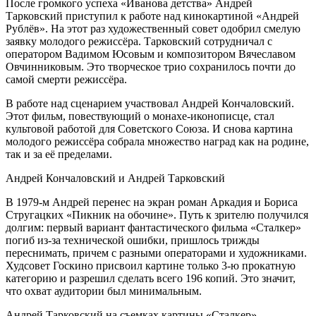
После громкого успеха «Иванова детства» Андрей
Тарковский приступил к работе над кинокартиной «Андрей
Рублёв». На этот раз художественный совет одобрил смелую
заявку молодого режиссёра. Тарковский сотрудничал с
оператором Вадимом Юсовым и композитором Вячеславом
Овчинниковым. Это творческое трио сохранилось почти до
самой смерти режиссёра.
В работе над сценарием участвовал Андрей Кончаловский.
Этот фильм, повествующий о монахе-иконописце, стал
культовой работой для Советского Союза. И снова картина
молодого режиссёра собрала множество наград как на родине,
так и за её пределами.
Андрей Кончаловский и Андрей Тарковский
В 1979-м Андрей перенес на экран роман Аркадия и Бориса
Стругацких «Пикник на обочине». Путь к зрителю получился
долгим: первый вариант фантастического фильма «Сталкер»
погиб из-за технической ошибки, пришлось трижды
переснимать, причем с разными операторами и художниками.
Худсовет Госкино присвоил картине только 3-ю прокатную
категорию и разрешил сделать всего 196 копий. Это значит,
что охват аудитории был минимальным.
Андрей Тарковский на съемках картины «Сталкер»