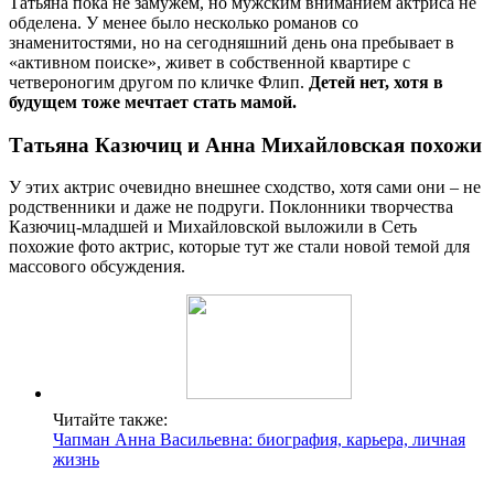
Татьяна пока не замужем, но мужским вниманием актриса не
обделена. У менее было несколько романов со
знаменитостями, но на сегодняшний день она пребывает в
«активном поиске», живет в собственной квартире с
четвероногим другом по кличке Флип.
Детей нет, хотя в
будущем тоже мечтает стать мамой.
Татьяна Казючиц и Анна Михайловская похожи
У этих актрис очевидно внешнее сходство, хотя сами они – не
родственники и даже не подруги. Поклонники творчества
Казючиц-младшей и Михайловской выложили в Сеть
похожие фото актрис, которые тут же стали новой темой для
массового обсуждения.
Читайте также:
Чапман Анна Васильевна: биография, карьера, личная
жизнь