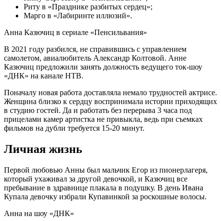
Риту в «Празднике разбитых сердец»;
Марго в «Лабиринте иллюзий».
Анна Казючиц в сериале «Пенсильвания»
В 2021 году разбился, не справившись с управлением
самолетом, авиалюбитель Александр Колтовой. Анне
Казючиц предложили занять должность ведущего ток-шоу
«ДНК» на канале НТВ.
Поначалу новая работа доставляла немало трудностей актрисе.
Женщина близко к сердцу воспринимала истории приходящих
в студию гостей. Да и работать без перерыва 3 часа под
прицелами камер артистка не привыкла, ведь при съемках
фильмов на дубли требуется 15-20 минут.
Личная жизнь
Первой любовью Анны был мальчик Егор из пионерлагеря,
который ухаживал за другой девочкой, и Казючиц все
пребывание в здравнице плакала в подушку. В день Ивана
Купала девочку избрали Купавинкой за роскошные волосы.
Анна на шоу «ДНК»