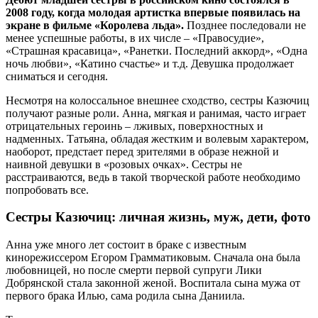
2008 году, когда молодая артистка впервые появилась на
экране в фильме «Королева льда».
Позднее последовали не
менее успешные работы, в их числе – «Правосудие»,
«Страшная красавица», «Ранетки. Последний аккорд», «Одна
ночь любви», «Катино счастье» и т.д. Девушка продолжает
сниматься и сегодня.
Несмотря на колоссальное внешнее сходство, сестры Казючиц
получают разные роли. Анна, мягкая и ранимая, часто играет
отрицательных героинь – лживых, поверхностных и
надменных. Татьяна, обладая жестким и волевым характером,
наоборот, предстает перед зрителями в образе нежной и
наивной девушки в «розовых очках». Сестры не
расстраиваются, ведь в такой творческой работе необходимо
попробовать все.
Сестры Казючиц: личная жизнь, муж, дети, фото
Анна уже много лет состоит в браке с известным
кинорежиссером Егором Грамматиковым. Сначала она была
любовницей, но после смерти первой супруги Лики
Добрянской стала законной женой. Воспитала сына мужа от
первого брака Илью, сама родила сына Даниила.