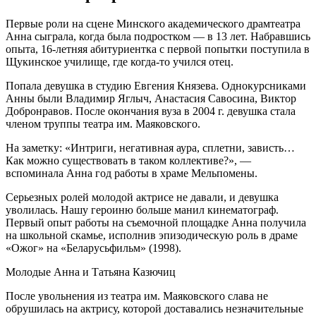
Первые роли на сцене Минского академического драмтеатра
Анна сыграла, когда была подростком — в 13 лет. Набравшись
опыта, 16-летняя абитуриентка с первой попытки поступила в
Щукинское училище, где когда-то учился отец.
Попала девушка в студию Евгения Князева. Однокурсниками
Анны были Владимир Яглыч, Анастасия Савосина, Виктор
Добронравов. После окончания вуза в 2004 г. девушка стала
членом труппы театра им. Маяковского.
На заметку: «Интриги, негативная аура, сплетни, зависть…
Как можно существовать в таком коллективе?», —
вспоминала Анна год работы в храме Мельпомены.
Серьезных ролей молодой актрисе не давали, и девушка
уволилась. Нашу героиню больше манил кинематограф.
Первый опыт работы на съемочной площадке Анна получила
на школьной скамье, исполнив эпизодическую роль в драме
«Ожог» на «Беларусьфильм» (1998).
Молодые Анна и Татьяна Казючиц
После увольнения из театра им. Маяковского слава не
обрушилась на актрису, которой доставались незначительные