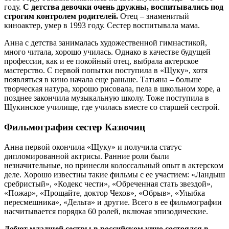
году.
С детства девочки очень дружны, воспитывались под
строгим контролем родителей.
Отец – знаменитый
киноактер, умер в 1993 году. Сестер воспитывала мама.
Анна с детства занималась художественной гимнастикой,
много читала, хорошо училась. Однако в качестве будущей
профессии, как и ее покойный отец, выбрала актерское
мастерство. С первой попытки поступила в «Щуку», хотя
появляться в кино начала еще раньше. Татьяна – больше
творческая натура, хорошо рисовала, пела в школьном хоре, а
позднее закончила музыкальную школу. Тоже поступила в
Щукинское училище, где училась вместе со старшей сестрой.
Фильмография сестер Казючиц
Анна первой окончила «Щуку» и получила статус
дипломированной актрисы. Ранние роли были
незначительные, но принесли колоссальный опыт в актерском
деле. Хорошо известны такие фильмы с ее участием: «Ландыш
сребристый», «Кодекс чести», «Обреченная стать звездой»,
«Пожар», «Прощайте, доктор Чехов», «Обрыв», «Улыбка
пересмешника», «Дельта» и другие. Всего в ее фильмографии
насчитывается порядка 60 ролей, включая эпизодические.
Дебют младшей сестры в российском кино состоялся в