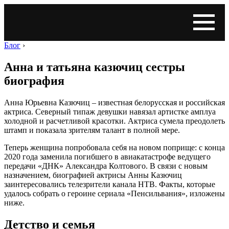
Блог
›
Анна и татьяна казючиц сестры
биография
Анна Юрьевна Казючиц – известная белорусская и российская
актриса. Северный типаж девушки навязал артистке амплуа
холодной и расчетливой красотки. Актриса сумела преодолеть
штамп и показала зрителям талант в полной мере.
Теперь женщина попробовала себя на новом поприще: с конца
2020 года заменила погибшего в авиакатастрофе ведущего
передачи «ДНК» Александра Колтового. В связи с новым
назначением, биографией актрисы Анны Казючиц
заинтересовались телезрители канала НТВ. Факты, которые
удалось собрать о героине сериала «Пенсильвания», изложены
ниже.
Детство и семья