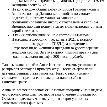
подсказывает употреблять организм. При росте в 170 см
женщина весит 52 кг.
На кого похож общий ребенок Егора Грамматикова и
Анны Казючиц? Даниил хочет пойти по стопам
родителей, поэтому мальчика записали в
специализированную школу с театральным уклоном.
Внешностью сын пошел в маму, позаимствовав у папы
карий цвет глаз.
В каких отношениях Анна с сестрой Татьяной?
Настолько в хороших, что, когда в 2021 г. актрису
остановили сотрудники ГИБДД за вождение в
нетрезвом виде, женщина предъявила удостоверение
младшей сестры. За это актрису лишили прав на два
года и взыскали штраф в 200 тысяч рублей.
Талант, заложенный в Анне Казючиц генами, усилился и
раскрылся благодаря примеру отца. После смерти папы
девушка решила стать такой же. Театр с закулисными
склоками не принял ее, но актриса нашла себя в
кинематографе.
Анна не боится пробоваться на новых поприщах. Мы видим,
что с ролью ведущей ток-шоу звезда отлично справляется.
Остается надеяться, что мы увидим актрису в новых
захватывающих фильмах.