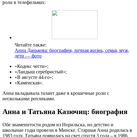
роли в телефильмах:
Читайте также:
Анна Данькова: биография, личная жизнь, семья, муж,
дети — фото
«Кодекс чести»;
«Ландыш серебристый»;
«В августе 44-го»;
«Каменская».
Анна вкладывала талант даже в крошечные роли с
несколькими репликами.
Анна и Татьяна Казючиц: биография
Обе знаменитости родом из Норильска, но детство и
школьные годы провели в Минске. Старшая Анна родилась в
1983 году, Татьяна появилась на свет спустя 3 года – в 1986