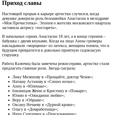
Приход славы
Настоящий прорыв в карьере артистки случился, когда
девушке доверили роль белошвейки Анастасии в мелодраме
«Моя Пречистенка». Эпопея о жителях московского квартала
заставила актрису «постареть».
В начальных сериях Анастасии 18 лет, а в конце героиня –
бабушка с двумя внуками. Когда на лицо Анны гримеры
накладывали «морщины» из латекса, женщина поняла, что в
будущем превратится в довольно приятную седовласую
старушку.
Работа Казючиц была замечена режиссерами, артистке стали
предлагать главные роли. Звезда сыграла:
Лику Мизинову в «Прощайте, доктор Чехов»;
Наташу Астахову в «Синих ночах»;
Анну в «Юленьке»;
близнецов Женю и Кристину в «Пожаре»;
Юлию в «Ожидании любви»;
Веру в «Обрыве»;
Оксану Нечаеву в «Дурной крови»;
Ольгу в «Домработнице»;
Нину Сергеевну в «Пенсильвании»;