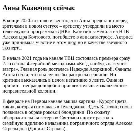
Анна Казючиц сейчас
В конце 2020-го стало известно, что Анна предстанет перед
зрителями в новом статусе – артистку утвердили на место
телеведущей программы «ДНК». Казючиц заменила на НТВ
Александра Колтового, погибшего в авиакатастрофе. Актриса
уже принимала участие в этом шоу, но в качестве звездного
эксперта.
В начале 2021 года на канале ТВЦ состоялась премьера сразу
2-го сезона 4-серийной мелодрамы «Когда-нибудь наступит
завтра». Главная роль досталась Надежде Азоркиной. Фанаты
Анны сочли, что она лучше бы раскрыла героиню. Но
критики высказались в целом негативно о ленте. Одна из
причин – неправдоподобно привлекательные заключенные
исправительной колонии.
В феврале на Первом канале вышла картина «Курорт цвета
хаки», которая снималась в Геленджике. Здесь Казючиц снова
появилась в образе роковой блондинки. По сюжету
обворожительная «стерва» Светлана вносит разлад в
семейную идиллию начальника пограничного отряда Алексея
Стрельцова (Даниил Страхов).