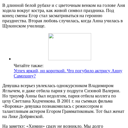
В длинной белой рубахе и с цветочным венком на голове Аня
ходила вокруг костра, как живой символ праздника. Под
конец смены Егор стал засматриваться на героиню
празднества. Вторая любовь случилась, когда Анна училась в
Щукинском училище.
Читайте также:
Успех яркий, но короткий. Что погубило актрису Анну
Самохину?
Девушка всерьез увлеклась однокурсником Владимиром
Яглычем, и даже отбила парня у подруги Сизовой Валерии.
Но триумф Анны был недолгим, парня отбила коллега по
цеху Светлана Ходченкова. В 2001 г. на съемках фильма
«Воровка» девушка познакомилась с режиссером и
талантливым актером Егором Грамматиковым. Тот был женат
на Лике Добрянской.
На заметку: «Химии» сразу не возникло. Мы долго