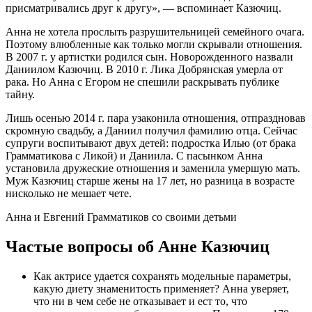
присматривались друг к другу», — вспоминает Казючиц.
Анна не хотела прослыть разрушительницей семейного очага.
Поэтому влюбленные как только могли скрывали отношения.
В 2007 г. у артистки родился сын. Новорожденного назвали
Даниилом Казючиц. В 2010 г. Лика Добрянская умерла от
рака. Но Анна с Егором не спешили раскрывать публике
тайну.
Лишь осенью 2014 г. пара узаконила отношения, отпраздновав
скромную свадьбу, а Даниил получил фамилию отца. Сейчас
супруги воспитывают двух детей: подростка Илью (от брака
Грамматикова с Ликой) и Даниила. С пасынком Анна
установила дружеские отношения и заменила умершую мать.
Муж Казючиц старше жены на 17 лет, но разница в возрасте
нисколько не мешает чете.
Анна и Евгений Грамматиков со своими детьми
Частые вопросы об Анне Казючиц
Как актрисе удается сохранять модельные параметры,
какую диету знаменитость применяет? Анна уверяет,
что ни в чем себе не отказывает и ест то, что