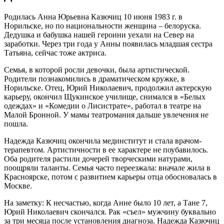
Родилась Анна Юрьевна Казючиц 10 июня 1983 г. в
Норильске, но по национальности женщина – белоруска.
Дедушка и бабушка нашей героини уехали на Север на
заработки. Через три года у Анны появилась младшая сестра
Татьяна, сейчас тоже актриса.
Семья, в которой росли девочки, была артистической.
Родители познакомились в драматическом кружке, в
Норильске. Отец, Юрий Николаевич, продолжил актерскую
карьеру, окончил Щукинское училище, снимался в «Белых
одеждах» и «Комедии о Лисистрате», работал в театре на
Малой Бронной. У мамы театромания дальше увлечения не
пошла.
Надежда Казючиц окончила мединститут и стала врачом-
терапевтом. Артистичности в ее характере не поубавилось.
Оба родителя растили дочерей творческими натурами,
поощряли таланты. Семья часто переезжала: вначале жила в
Красноярске, потом с развитием карьеры отца обосновалась в
Москве.
На заметку: К несчастью, когда Анне было 10 лет, а Тане 7,
Юрий Николаевич скончался. Рак «съел» мужчину буквально
за три месяца после установления диагноза. Надежда Казючиц