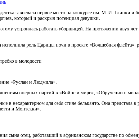
знь
дентка завоевала первое место на конкурсе им. М. И. Глинки и
гиев, который и раскрыл потенциал девушки.
оэтому устроилась работать уборщицей. На протяжении двух лет 
она исполнила роль Царицы ночи в проекте «Волшебная флейта»
дение «Руслан и Людмила».
лнениям оперных партий в «Войне и мире», «Обручении в монас
ые в нехарактерном для себя стиле бельканто. Она предстала в
летти и Монтекки».
я сына отец, работавший в африканском государстве по обмену, 