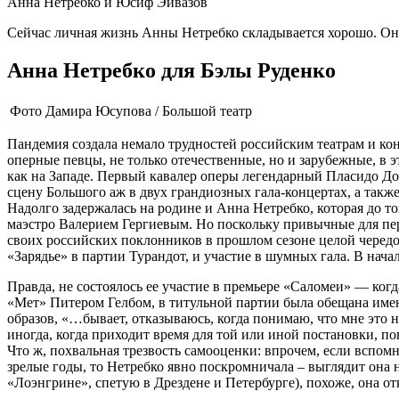
Анна Нетребко и Юсиф Эйвазов
Сейчас личная жизнь Анны Нетребко складывается хорошо. Он
Анна Нетребко для Бэлы Руденко
Фото Дамира Юсупова / Большой театр
Пандемия создала немало трудностей российским театрам и к
оперные певцы, не только отечественные, но и зарубежные, в э
как на Западе. Первый кавалер оперы легендарный Пласидо До
сцену Большого аж в двух грандиозных гала-концертах, а так
Надолго задержалась на родине и Анна Нетребко, которая до то
маэстро Валерием Гергиевым. Но поскольку привычные для пе
своих российских поклонников в прошлом сезоне целой чередо
«Зарядье» в партии Турандот, и участие в шумных гала. В нач
Правда, не состоялось ее участие в премьере «Саломеи» — ко
«Мет» Питером Гелбом, в титульной партии была обещана именн
образов, «…бывает, отказываюсь, когда понимаю, что мне это н
иногда, когда приходит время для той или иной постановки, по
Что ж, похвальная трезвость самооценки: впрочем, если вспо
зрелые годы, то Нетребко явно поскромничала – выглядит она н
«Лоэнгрине», спетую в Дрездене и Петербурге), похоже, она о