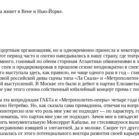
а живет в Вене и Нью-Йорке.
онцертным организациям, но и одновременно принесла и некото
тот период часто и охотно наведывались в нашу страну, где теат
минго, гонимый по обеим сторонам Атлантики обвинениями в хар
же спев и продирижировав в прошлом сезоне неоднократно в спек
го выступала здесь, как правило, не чаще одного раза в год – г
рвой российской дивы сцены типа «Ла Скала» и «Метрополитен»
й выступлений. В Москве это были и дебют в партии Елизаветы
але уже этого сезона собственный юбилейный концерт прима с п
гда эта копродукция ГАБТа и «Метрополитен-оперы» четыре год
о Нетребко. Но, как сказала сама примадонна, отвечая на вопро
еинтересно или что роль мне уже не подходит — по характеру, г
нимаешь, что партия мне уже не подходит. Зачем мне в пятьдеся
мнить монументальную Монсеррат Кабалье, не стеснявшуюся выхо
есравнимо изящней и элегантней, да и моложе. Скорее тут друго
тказалась от этого потенциального вектора развития своей карь