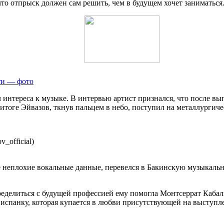
то отпрыск должен сам решить, чем в будущем хочет заниматься
ети — фото
л интереса к музыке. В интервью артист признался, что после в
В итоге Эйвазов, ткнув пальцем в небо, поступил на металлурги
v_official)
 неплохие вокальные данные, перевелся в Бакинскую музыкальну
ределиться с будущей профессией ему помогла Монтсеррат Кабал
 испанку, которая купается в любви присутствующей на выступл