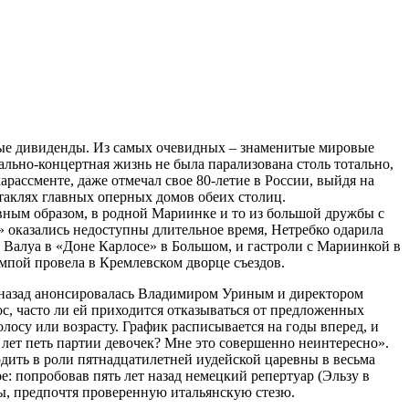
рые дивиденды. Из самых очевидных – знаменитые мировые
рально-концертная жизнь не была парализована столь тотально,
ассменте, даже отмечал свое 80-летие в России, выйдя на
таклях главных оперных домов обеих столиц.
лавным образом, в родной Мариинке и то из большой дружбы с
 оказались недоступны длительное время, Нетребко одарила
 Валуа в «Доне Карлосе» в Большом, и гастроли с Мариинкой в
омпой провела в Кремлевском дворце съездов.
а назад анонсировалась Владимиром Уриным и директором
с, часто ли ей приходится отказываться от предложенных
олосу или возрасту. График расписывается на годы вперед, и
т лет петь партии девочек? Мне это совершенно неинтересно».
дить в роли пятнадцатилетней иудейской царевны в весьма
е: попробовав пять лет назад немецкий репертуар (Эльзу в
еры, предпочтя проверенную итальянскую стезю.