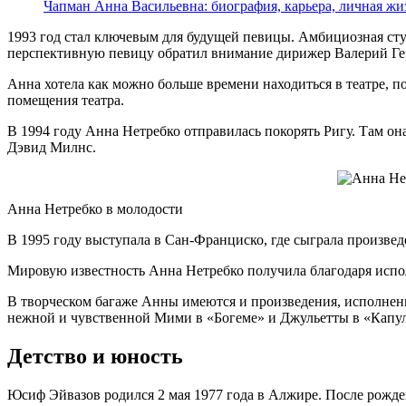
Чапман Анна Васильевна: биография, карьера, личная жи
1993 год стал ключевым для будущей певицы. Амбициозная сту
перспективную певицу обратил внимание дирижер Валерий Гер
Анна хотела как можно больше времени находиться в театре, п
помещения театра.
В 1994 году Анна Нетребко отправилась покорять Ригу. Там 
Дэвид Милнс.
Анна Нетребко в молодости
В 1995 году выступала в Сан-Франциско, где сыграла произве
Мировую известность Анна Нетребко получила благодаря испо
В творческом багаже Анны имеются и произведения, исполненн
нежной и чувственной Мими в «Богеме» и Джульетты в «Капу
Детство и юность
Юсиф Эйвазов родился 2 мая 1977 года в Алжире. После рождени