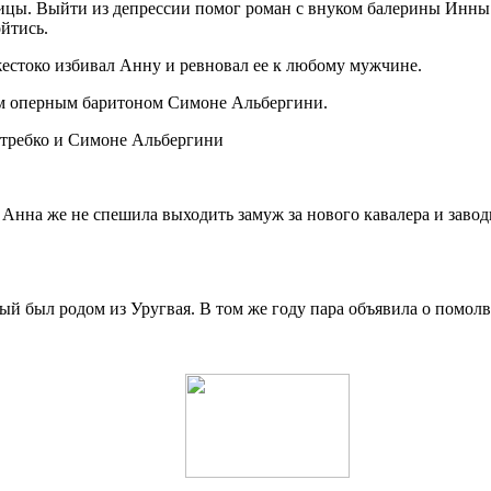
ицы. Выйти из депрессии помог роман с внуком балерины Инны 
йтись.
естоко избивал Анну и ревновал ее к любому мужчине.
им оперным баритоном Симоне Альбергини.
Анна же не спешила выходить замуж за нового кавалера и завод
ый был родом из Уругвая. В том же году пара объявила о помолв