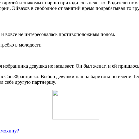
ез друзей и знакомых парню приходилось нелегко. Родители пом
ории, Эйвазов в свободное от занятий время подрабатывал то гр
 и вовсе не интересовалась противоположным полом.
 избранника девушка не называет. Он был женат, и ей пришлось 
 Сан-Франциско. Выбор девушки пал на баритона по имени Тед
ел себе другую партнершу.
Самохину?