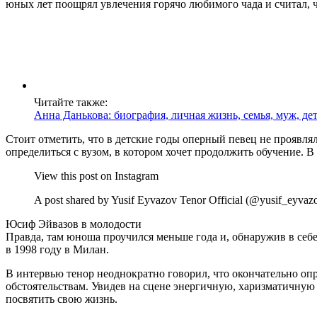
юных лет поощрял увлечения горячо любимого чада и считал, ч
Читайте также:
Анна Данькова: биография, личная жизнь, семья, муж, д
Стоит отметить, что в детские годы оперный певец не проявля
определиться с вузом, в котором хочет продолжить обучение. 
View this post on Instagram
A post shared by Yusif Eyvazov Tenor Official (@yusif_eyvazo
Юсиф Эйвазов в молодости
Правда, там юноша проучился меньше года и, обнаружив в себе
в 1998 году в Милан.
В интервью тенор неоднократно говорил, что окончательно оп
обстоятельствам. Увидев на сцене энергичную, харизматичную
посвятить свою жизнь.