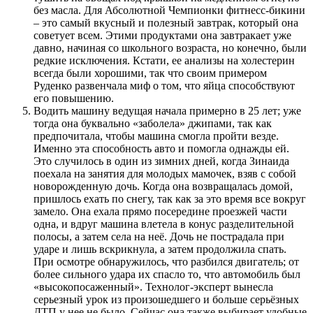
без масла. Для Абсолютной Чемпионки фитнесс-бикини
– это самый вкусный и полезный завтрак, который она
советует всем. Этими продуктами она завтракает уже
давно, начиная со школьного возраста, но конечно, были
редкие исключения. Кстати, ее анализы на холестерин
всегда были хорошими, так что своим примером
Руденко развенчала миф о том, что яйца способствуют
его повышению.
Водить машину ведущая начала примерно в 25 лет; уже
тогда она буквально «заболела» джипами, так как
предпочитала, чтобы машина смогла пройти везде.
Именно эта способность авто и помогла однажды ей.
Это случилось в один из зимних дней, когда Зинаида
поехала на занятия для молодых мамочек, взяв с собой
новорожденную дочь. Когда она возвращалась домой,
пришлось ехать по снегу, так как за это время все вокруг
замело. Она ехала прямо посередине проезжей части
одна, и вдруг машина влетела в конус разделительной
полосы, а затем села на неё. Дочь не пострадала при
ударе и лишь вскрикнула, а затем продолжила спать.
При осмотре обнаружилось, что разбился двигатель; от
более сильного удара их спасло то, что автомобиль был
«высокопосаженный». Технолог-эксперт вынесла
серьезный урок из произошедшего и больше серьёзных
ДТП у нее не было. Сейчас она также выбирает удобные