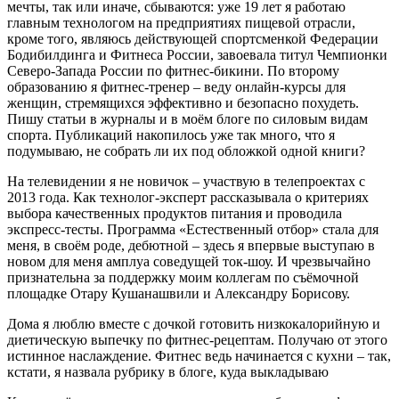
мечты, так или иначе, сбываются: уже 19 лет я работаю
главным технологом на предприятиях пищевой отрасли,
кроме того, являюсь действующей спортсменкой Федерации
Бодибилдинга и Фитнеса России, завоевала титул Чемпионки
Северо-Запада России по фитнес-бикини. По второму
образованию я фитнес-тренер – веду онлайн-курсы для
женщин, стремящихся эффективно и безопасно похудеть.
Пишу статьи в журналы и в моём блоге по силовым видам
спорта. Публикаций накопилось уже так много, что я
подумываю, не собрать ли их под обложкой одной книги?
На телевидении я не новичок – участвую в телепроектах с
2013 года. Как технолог-эксперт рассказывала о критериях
выбора качественных продуктов питания и проводила
экспресс-тесты. Программа «Естественный отбор» стала для
меня, в своём роде, дебютной – здесь я впервые выступаю в
новом для меня амплуа соведущей ток-шоу. И чрезвычайно
признательна за поддержку моим коллегам по съёмочной
площадке Отару Кушанашвили и Александру Борисову.
Дома я люблю вместе с дочкой готовить низкокалорийную и
диетическую выпечку по фитнес-рецептам. Получаю от этого
истинное наслаждение. Фитнес ведь начинается с кухни – так,
кстати, я назвала рубрику в блоге, куда выкладываю