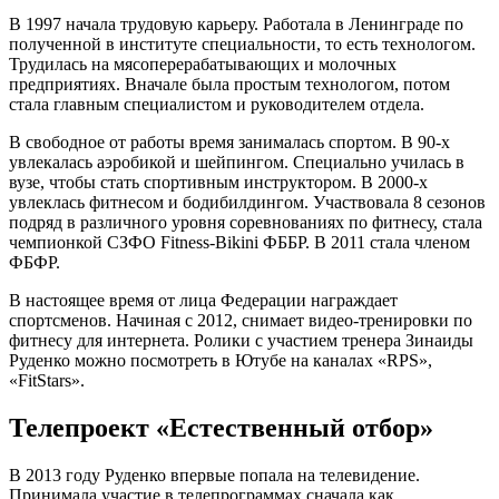
В 1997 начала трудовую карьеру. Работала в Ленинграде по
полученной в институте специальности, то есть технологом.
Трудилась на мясоперерабатывающих и молочных
предприятиях. Вначале была простым технологом, потом
стала главным специалистом и руководителем отдела.
В свободное от работы время занималась спортом. В 90-х
увлекалась аэробикой и шейпингом. Специально училась в
вузе, чтобы стать спортивным инструктором. В 2000-х
увлеклась фитнесом и бодибилдингом. Участвовала 8 сезонов
подряд в различного уровня соревнованиях по фитнесу, стала
чемпионкой СЗФО Fitness-Bikini ФББР. В 2011 стала членом
ФБФР.
В настоящее время от лица Федерации награждает
спортсменов. Начиная с 2012, снимает видео-тренировки по
фитнесу для интернета. Ролики с участием тренера Зинаиды
Руденко можно посмотреть в Ютубе на каналах «RPS»,
«FitStars».
Телепроект «Естественный отбор»
В 2013 году Руденко впервые попала на телевидение.
Принимала участие в телепрограммах сначала как