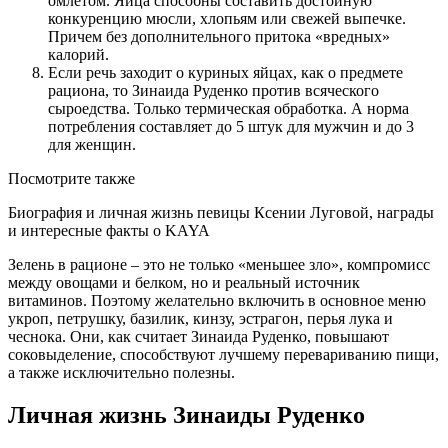
омлетом. Яйца способны составить достойную
конкуренцию мюсли, хлопьям или свежей выпечке.
Причем без дополнительного притока «вредных»
калорий.
Если речь заходит о куриных яйцах, как о предмете
рациона, то Зинаида Руденко против всяческого
сыроедства. Только термическая обработка. А норма
потребления составляет до 5 штук для мужчин и до 3
для женщин.
Посмотрите также
Биография и личная жизнь певицы Ксении Луговой, награды
и интересные факты о KAYA
Зелень в рационе – это не только «меньшее зло», компромисс
между овощами и белком, но и реальный источник
витаминов. Поэтому желательно включить в основное меню
укроп, петрушку, базилик, кинзу, эстрагон, перья лука и
чеснока. Они, как считает Зинаида Руденко, повышают
соковыделение, способствуют лучшему перевариванию пищи,
а также исключительно полезны.
Личная жизнь Зинаиды Руденко