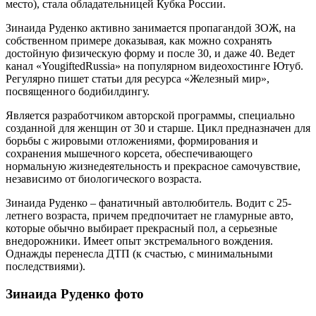
место), стала обладательницей Кубка России.
Зинаида Руденко активно занимается пропагандой ЗОЖ, на
собственном примере доказывая, как можно сохранять
достойную физическую форму и после 30, и даже 40. Ведет
канал «YougiftedRussia» на популярном видеохостинге Ютуб.
Регулярно пишет статьи для ресурса «Железный мир»,
посвященного бодибилдингу.
Является разработчиком авторской программы, специально
созданной для женщин от 30 и старше. Цикл предназначен для
борьбы с жировыми отложениями, формирования и
сохранения мышечного корсета, обеспечивающего
нормальную жизнедеятельность и прекрасное самочувствие,
независимо от биологического возраста.
Зинаида Руденко – фанатичный автолюбитель. Водит с 25-
летнего возраста, причем предпочитает не гламурные авто,
которые обычно выбирает прекрасный пол, а серьезные
внедорожники. Имеет опыт экстремального вождения.
Однажды перенесла ДТП (к счастью, с минимальными
последствиями).
Зинаида Руденко фото