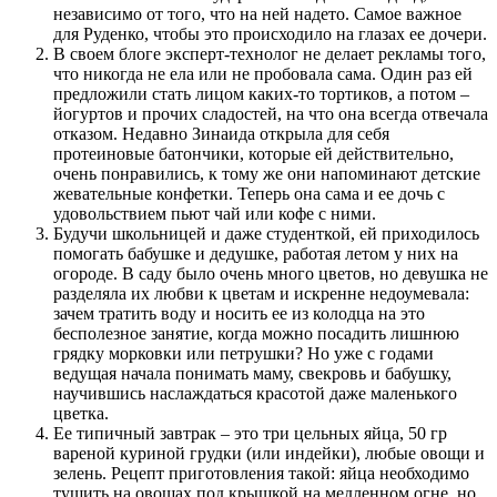
независимо от того, что на ней надето. Самое важное
для Руденко, чтобы это происходило на глазах ее дочери.
В своем блоге эксперт-технолог не делает рекламы того,
что никогда не ела или не пробовала сама. Один раз ей
предложили стать лицом каких-то тортиков, а потом –
йогуртов и прочих сладостей, на что она всегда отвечала
отказом. Недавно Зинаида открыла для себя
протеиновые батончики, которые ей действительно,
очень понравились, к тому же они напоминают детские
жевательные конфетки. Теперь она сама и ее дочь с
удовольствием пьют чай или кофе с ними.
Будучи школьницей и даже студенткой, ей приходилось
помогать бабушке и дедушке, работая летом у них на
огороде. В саду было очень много цветов, но девушка не
разделяла их любви к цветам и искренне недоумевала:
зачем тратить воду и носить ее из колодца на это
бесполезное занятие, когда можно посадить лишнюю
грядку морковки или петрушки? Но уже с годами
ведущая начала понимать маму, свекровь и бабушку,
научившись наслаждаться красотой даже маленького
цветка.
Ее типичный завтрак – это три цельных яйца, 50 гр
вареной куриной грудки (или индейки), любые овощи и
зелень. Рецепт приготовления такой: яйца необходимо
тушить на овощах под крышкой на медленном огне, но