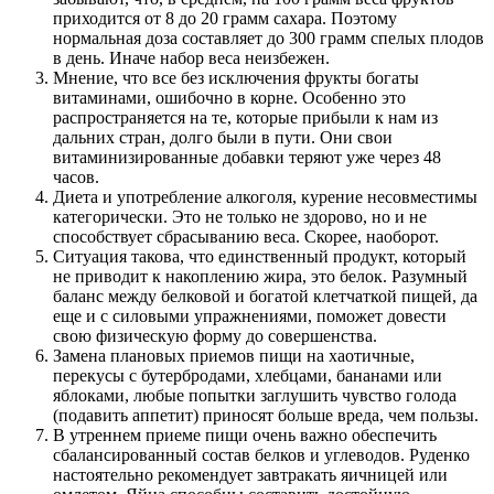
приходится от 8 до 20 грамм сахара. Поэтому
нормальная доза составляет до 300 грамм спелых плодов
в день. Иначе набор веса неизбежен.
Мнение, что все без исключения фрукты богаты
витаминами, ошибочно в корне. Особенно это
распространяется на те, которые прибыли к нам из
дальних стран, долго были в пути. Они свои
витаминизированные добавки теряют уже через 48
часов.
Диета и употребление алкоголя, курение несовместимы
категорически. Это не только не здорово, но и не
способствует сбрасыванию веса. Скорее, наоборот.
Ситуация такова, что единственный продукт, который
не приводит к накоплению жира, это белок. Разумный
баланс между белковой и богатой клетчаткой пищей, да
еще и с силовыми упражнениями, поможет довести
свою физическую форму до совершенства.
Замена плановых приемов пищи на хаотичные,
перекусы с бутербродами, хлебцами, бананами или
яблоками, любые попытки заглушить чувство голода
(подавить аппетит) приносят больше вреда, чем пользы.
В утреннем приеме пищи очень важно обеспечить
сбалансированный состав белков и углеводов. Руденко
настоятельно рекомендует завтракать яичницей или