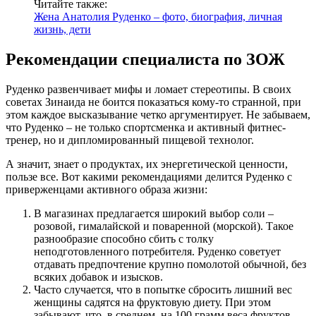
Читайте также:
Жена Анатолия Руденко – фото, биография, личная
жизнь, дети
Рекомендации специалиста по ЗОЖ
Руденко развенчивает мифы и ломает стереотипы. В своих
советах Зинаида не боится показаться кому-то странной, при
этом каждое высказывание четко аргументирует. Не забываем,
что Руденко – не только спортсменка и активный фитнес-
тренер, но и дипломированный пищевой технолог.
А значит, знает о продуктах, их энергетической ценности,
пользе все. Вот какими рекомендациями делится Руденко с
приверженцами активного образа жизни:
В магазинах предлагается широкий выбор соли –
розовой, гималайской и поваренной (морской). Такое
разнообразие способно сбить с толку
неподготовленного потребителя. Руденко советует
отдавать предпочтение крупно помолотой обычной, без
всяких добавок и изысков.
Часто случается, что в попытке сбросить лишний вес
женщины садятся на фруктовую диету. При этом
забывают, что, в среднем, на 100 грамм веса фруктов