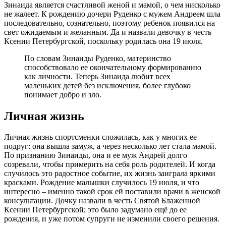
Зинаида является счастливой женой и мамой, о чем нисколько
не жалеет. К рождению дочери Руденко с мужем Андреем шла
последовательно, сознательно, поэтому ребенок появился на
свет ожидаемым и желанным. Да и назвали девочку в честь
Ксении Петербургской, поскольку родилась она 19 июля.
По словам Зинаиды Руденко, материнство
способствовало ее окончательному формированию
как личности. Теперь Зинаида любит всех
маленьких детей без исключения, более глубоко
понимает добро и зло.
Личная жизнь
Личная жизнь спортсменки сложилась, как у многих ее
подруг: она вышла замуж, а через несколько лет стала мамой.
По признанию Зинаиды, она и ее муж Андрей долго
созревали, чтобы примерить на себя роль родителей. И когда
случилось это радостное событие, их жизнь заиграла яркими
красками. Рождение малышки случилось 19 июля, и что
интересно – именно такой срок ей поставили врачи в женской
консультации. Дочку назвали в честь Святой Блаженной
Ксении Петербургской; это было задумано ещё до ее
рождения, и уже потом супруги не изменили своего решения.