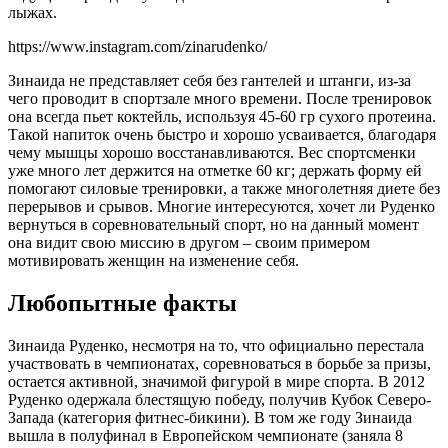
лыжах.
https://www.instagram.com/zinarudenko/
Зинаида не представляет себя без гантелей и штанги, из-за
чего проводит в спортзале много времени. После тренировок
она всегда пьет коктейль, используя 45-60 гр сухого протеина.
Такой напиток очень быстро и хорошо усваивается, благодаря
чему мышцы хорошо восстанавливаются. Вес спортсменки
уже много лет держится на отметке 60 кг; держать форму ей
помогают силовые тренировки, а также многолетняя диете без
перерывов и срывов. Многие интересуются, хочет ли Руденко
вернуться в соревновательный спорт, но на данный момент
она видит свою миссию в другом – своим примером
мотивировать женщин на изменение себя.
Любопытные факты
Зинаида Руденко, несмотря на то, что официально перестала
участвовать в чемпионатах, соревноваться в борьбе за призы,
остается активной, значимой фигурой в мире спорта. В 2012
Руденко одержала блестящую победу, получив Кубок Северо-
Запада (категория фитнес-бикини). В том же году Зинаида
вышла в полуфинал в Европейском чемпионате (заняла 8