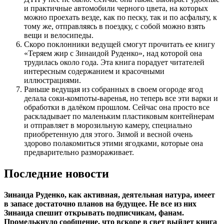
и практичные автомобили черного цвета, на которых
можно проехать везде, как по песку, так и по асфальту, к
тому же, отправляясь в поездку, с собой можно взять
вещи и велосипеды.
Скоро поклонники ведущей смогут прочитать ее книгу
«Теряем жир с Зинаидой Руденко», над которой она
трудилась около года. Эта книга порадует читателей
интересным содержанием и красочными
иллюстрациями.
Раньше ведущая из собранных в своем огороде ягод
делала соки-компоты-варенья, но теперь все эти варки и
обработки в далёком прошлом. Сейчас она просто все
раскладывает по маленьким пластиковым контейнерам
и отправляет в морозильную камеру, специально
приобретенную для этого. Зимой и весной очень
здорово полакомиться этими ягодками, которые она
предварительно размораживает.
Последние новости
Зинаида Руденко, как активная, деятельная натура, имеет
в запасе достаточно планов на будущее. Не все из них
Зинаида спешит открывать подписчикам, фанам.
Промелькнуло сообщение, что вскоре в свет выйдет книга