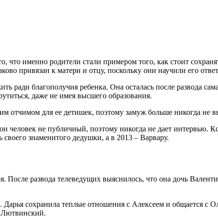
о, что именно родители стали примером того, как стоит сохранят
аково привязан к матери и отцу, поскольку они научили его отве
ить ради благополучия ребенка. Она осталась после развода са
утиться, даже не имея высшего образования.
им отчимом для ее детишек, поэтому замуж больше никогда не в
о он человек не публичный, поэтому никогда не дает интервью. 
ь своего знаменитого дедушки, а в 2013 – Варвару.
. После развода телеведущих выяснилось, что она дочь Валенти
 Дарья сохранила теплые отношения с Алексеем и общается с Ол
 Лютвинский.