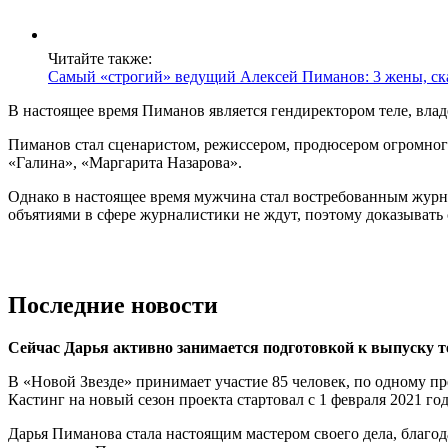
Читайте также:
Самый «строгий» ведущий Алексей Пиманов: 3 жены, ска
В настоящее время Пиманов является гендиректором теле, владе
Пиманов стал сценаристом, режиссером, продюсером огромного
«Галина», «Маргарита Назарова».
Однако в настоящее время мужчина стал востребованным журна
объятиями в сфере журналистики не ждут, поэтому доказывать
Последние новости
Сейчас Дарья активно занимается подготовкой к выпуску т
В «Новой Звезде» принимает участие 85 человек, по одному пр
Кастинг на новый сезон проекта стартовал с 1 февраля 2021 год
Дарья Пиманова стала настоящим мастером своего дела, благод