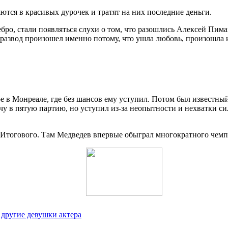
яются в красивых дурочек и тратят на них последние деньги.
 ребро, стали появляться слухи о том, что разошлись Алексей П
 развод произошел именно потому, что ушла любовь, произошла
е в Монреале, где без шансов ему уступил. Потом был известны
ечу в пятую партию, но уступил из-за неопытности и нехватки с
е Итогового. Там Медведев впервые обыграл многократного чем
 другие девушки актера