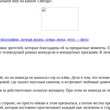
альное шоу на канале «Звезда».
 биография, личная жизнь, семья, жена, дети — фото
и зрителей, которые благодарны ей за прекрасные моменты. Ее 
ли телеведущей разных конкурсов и концертных программ. В лич
 но он никогда не выносил сор из избы. Дело в том, что человек
 домой, где пахнет вкусным ужином, и встречают любимые домо
ься за действительно сильную женщину. При этом он никогда не 
ороне, он просто обязан в этом признаться, а потом честно пре
ной, которая постоянно просчитывает каждый шаг мужчины и ста