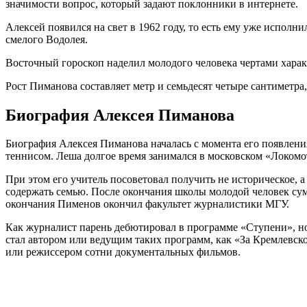
значимости вопрос, который задают поклонники в интернете.
Алексей появился на свет в 1962 году, то есть ему уже исполн
смелого Водолея.
Восточный гороскоп наделил молодого человека чертами характ
Рост Пиманова составляет метр и семьдесят четыре сантиметра,
Биография Алексея Пиманова
Биография Алексея Пиманова началась с момента его появления 
теннисом. Леша долгое время занимался в московском «Локомот
При этом его учитель посоветовал получить не историческое, а
содержать семью. После окончания школы молодой человек суме
окончания Пименов окончил факультет журналистики МГУ.
Как журналист парень дебютировал в программе «Ступени», но
стал автором или ведущим таких программ, как «За Кремлевско
или режиссером сотни документальных фильмов.