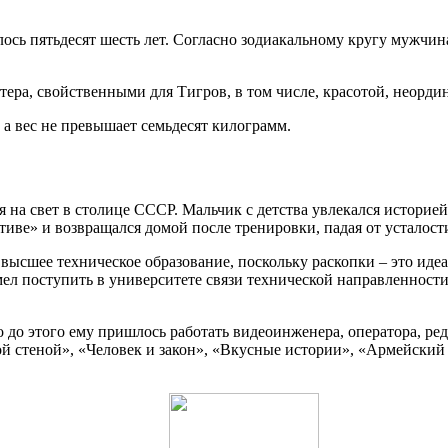
илось пятьдесят шесть лет. Согласно зодиакальному кругу мужчин
ера, свойственными для Тигров, в том числе, красотой, неорди
 а вес не превышает семьдесят килограмм.
на свет в столице СССР. Мальчик с детства увлекался историей,
иве» и возвращался домой после тренировки, падая от усталости
 высшее техническое образование, поскольку раскопки – это иде
л поступить в университете связи технической направленности,
 до этого ему пришлось работать видеоинженера, оператора, р
й стеной», «Человек и закон», «Вкусные истории», «Армейский 