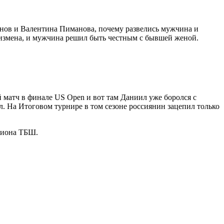
иманов и Валентина Пиманова, почему развелись мужчина и
 измена, и мужчина решил быть честным с бывшей женой.
й матч в финале US Open и вот там Даниил уже боролся с
ил. На Итоговом турнире в том сезоне россиянин зацепил только
пиона ТБШ.