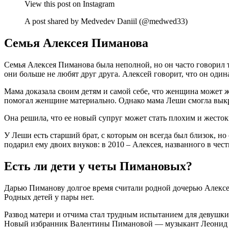
View this post on Instagram
A post shared by Medvedev Daniil (@medwed33)
Семья Алексея Пиманова
Семья Алексея Пиманова была неполной, но он часто говорил т
они больше не любят друг друга. Алексей говорит, что он один
Мама доказала своим детям и самой себе, что женщина может ж
помогал женщине материально. Однако мама Леши смогла выкр
Она решила, что ее новый супруг может стать плохим и жесток
У Леши есть старший брат, с которым он всегда был близок, н
подарил ему двоих внуков: в 2010 – Алексея, названного в чест
Есть ли дети у четы Пимановых?
Дарью Пиманову долгое время считали родной дочерью Алексея
Родных детей у пары нет.
Развод матери и отчима стал трудным испытанием для девушки.
Новый избранник Валентины Пимановой — музыкант Леонид