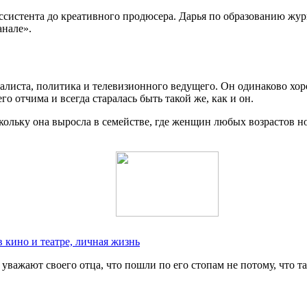
ассистента до креативного продюсера. Дарья по образованию жу
анале».
налиста, политика и телевизионного ведущего. Он одинаково хо
о отчима и всегда старалась быть такой же, как и он.
скольку она выросла в семействе, где женщин любых возрастов но
 кино и театре, личная жизнь
важают своего отца, что пошли по его стопам не потому, что та