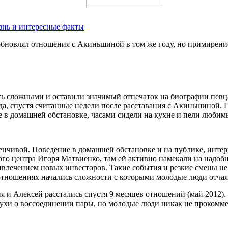
знь и интересные факты
обновлял отношения с Акиньшиной в том же году, но примирени
 сложными и оставили значимый отпечаток на биографии певца.
ода, спустя считанные недели после расставания с Акиньшиной.
 в домашней обстановке, часами сидели на кухне и пели любим
менчивой. Поведение в домашней обстановке и на публике, инт
го центра Игоря Матвиенко, там ей активно намекали на надобно
ривлечением новых инвесторов. Такие события и резкие смены не
отношениях начались сложности с которыми молодые люди отчаян
 и Алексей расстались спустя 9 месяцев отношений (май 2012). 
слухи о воссоединении пары, но молодые люди никак не прокомм