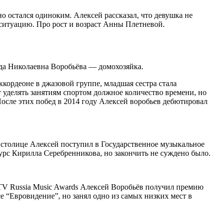
о остался одиноким. Алексей рассказал, что девушка не
 ситуацию. Про рост и возраст Анны Плетневой.
да Николаевна Воробьёва — домохозяйка.
ккордеоне в джазовой группе, младшая сестра стала
т уделять занятиям спортом должное количество времени, но
После этих побед в 2014 году Алексей воробьев дебютировал
 столице Алексей поступил в Государственное музыкальное
урс Кирилла Серебренникова, но закончить не суждено было.
TV Russia Music Awards Алексей Воробьёв получил премию
 “Евровидение”, но занял одно из самых низких мест в