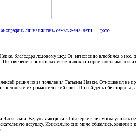
 биография, личная жизнь, семья, жена, дети — фото
Навка, благодаря ледовому шоу. Он мгновенно влюбился в нее, д
 По заверению некоторых источников это произошло именно из-
лексей решил из-за появления Татьяны Навки. Отношения не про
окончился и их романтический союз. По сей день обе стороны д
й Чиповской. Ведущая актриса «Табакерки» не смогла устоять п
кательную девушку. Изначально они мило общались, ходили в каф
я.