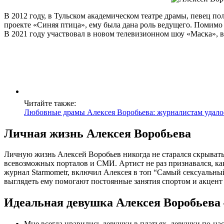
В 2012 году, в Тульском академическом театре драмы, певец 
проекте «Синяя птица», ему была дана роль ведущего. Помимо
В 2021 году участвовал в новом телевизионном шоу «Маска», 
Читайте также:
Любовные драмы Алексея Воробьева: журналистам удалос
Личная жизнь Алексея Воробьева
Личную жизнь Алексей Воробьев никогда не старался скрывать
всевозможных порталов и СМИ. Артист не раз признавался, ка
журнал Starmometr, включил Алексея в топ “Самый сексуальны
выглядеть ему помогают постоянные занятия спортом и акцент 
Идеальная девушка Алексея Воробьева
Мне всегда нравились девушки в платьях, девушки по-н