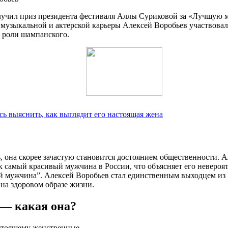
получил приз президента фестиваля Аллы Суриковой за «Лучшую 
 музыкальной и актерской карьеры Алексей Воробьев участвовал
в роли шампанского.
ь выяснить, как выглядит его настоящая жена
, она скорее зачастую становится достоянием общественности. 
к самый красивый мужчина в России, что объясняет его неверо
й мужчина”. Алексей Воробьев стал единственным выходцем из Р
на здоровом образе жизни.
 — какая она?
астоящему женственные.