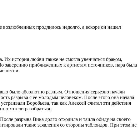
е возлюбленных продлилось недолго, а вскоре он нашел
 Их история любви также не смогла увенчаться браком,
 По заверению приближенных к артистам источников, пара была
ые песни.
ервью было абсолютно разным. Отношения серьезно начали
сть разрыва с ее молодым человеком. После этого она начала
 устраивали Воробьева, так как Алексей считал эти действия
но хотели разобраться.
После разрыва Вика долго отходила и таила обиду на своего
ентировали такие заявления со стороны таблоидов. При этом не