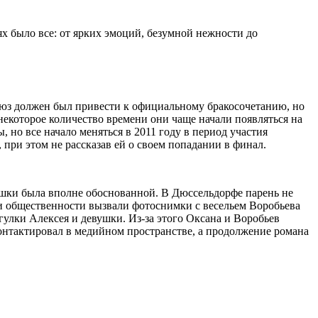
ях было все: от ярких эмоций, безумной нежности до
оюз должен был привести к официальному бракосочетанию, но
 некоторое количество времени они чаще начали появляться на
но все начало меняться в 2011 году в период участия
 при этом не рассказав ей о своем попадании в финал.
вушки была вполне обоснованной. В Дюссельдорфе парень не
ди общественности вызвали фотоснимки с весельем Воробьева
гулки Алексея и девушки. Из-за этого Оксана и Воробьев
контактировал в медийном пространстве, а продолжение романа