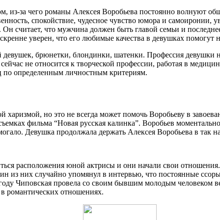
ом, из-за чего романы Алексея Воробьева постоянно волнуют об
енность, спокойствие, чудесное чувство юмора и самоиронии, у
. Он считает, что мужчина должен быть главой семьи и последне
скренне уверен, что его любимые качества в девушках помогут 
 девушек, брюнетки, блондинки, шатенки. Профессия девушки не 
 сейчас не относится к творческой профессии, работая в медицин
иц по определенным личностным критериям.
й харизмой, но это не всегда может помочь Воробьеву в завоев
съемках фильма “Новая русская калинка”. Воробьев моментально
могало. Девушка продолжала держать Алексея Воробьева в так н
иться расположения юной актрисы и они начали свои отношения.
дин из них случайно упомянул в интервью, что постоянные ссо
3 году Чиповская провела со своим бывшим молодым человеком 
ли в романтических отношениях.