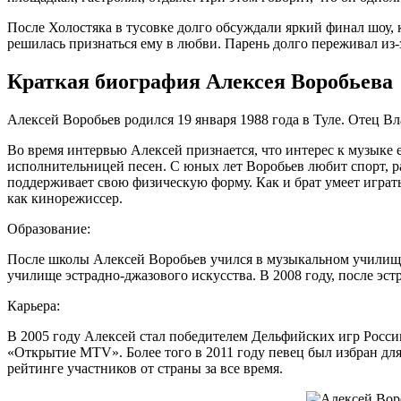
После Холостяка в тусовке долго обсуждали яркий финал шоу, 
решилась признаться ему в любви. Парень долго переживал из-
Краткая биография Алексея Воробьева
Алексей Воробьев родился 19 января 1988 года в Туле. Отец
Во время интервью Алексей признается, что интерес к музыке е
исполнительницей песен. С юных лет Воробьев любит спорт, ра
поддерживает свою физическую форму. Как и брат умеет играть
как кинорежиссер.
Образование:
После школы Алексей Воробьев учился в музыкальном училище
училище эстрадно-джазового искусства. В 2008 году, после э
Карьера:
В 2005 году Алексей стал победителем Дельфийских игр Росс
«Открытие MTV». Более того в 2011 году певец был избран дл
рейтинге участников от страны за все время.