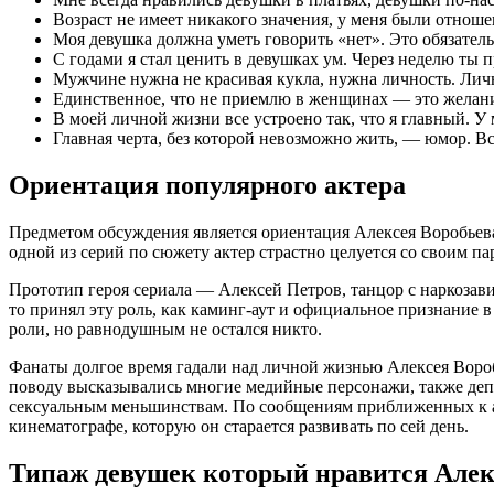
Возраст не имеет никакого значения, у меня были отнош
Моя девушка должна уметь говорить «нет». Это обязатель
С годами я стал ценить в девушках ум. Через неделю ты пр
Мужчине нужна не красивая кукла, нужна личность. Лично
Единственное, что не приемлю в женщинах — это желан
В моей личной жизни все устроено так, что я главный. 
Главная черта, без которой невозможно жить, — юмор. Вс
Ориентация популярного актера
Предметом обсуждения является ориентация Алексея Воробьева.
одной из серий по сюжету актер страстно целуется со своим па
Прототип героя сериала — Алексей Петров, танцор с наркозави
то принял эту роль, как каминг-аут и официальное признание 
роли, но равнодушным не остался никто.
Фанаты долгое время гадали над личной жизнью Алексея Вороб
поводу высказывались многие медийные персонажи, также деп
сексуальным меньшинствам. По сообщениям приближенных к арт
кинематографе, которую он старается развивать по сей день.
Типаж девушек который нравится Але