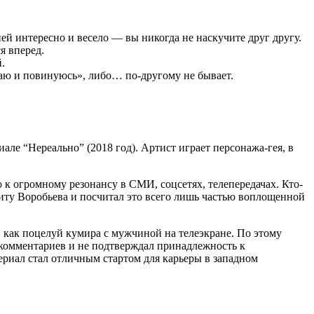
 ней интересно и весело — вы никогда не наскучите друг другу.
я вперед.
.
шаю и повинуюсь», либо… по-другому не бывает.
але “Нереально” (2018 год). Артист играет персонажа-гея, в
 к огромному резонансу в СМИ, соцсетях, телепередачах. Кто-
щиту Воробьева и посчитал это всего лишь частью воплощенной
 как поцелуй кумира с мужчиной на телеэкране. По этому
 комментариев и не подтверждал принадлежность к
риал стал отличным стартом для карьеры в западном