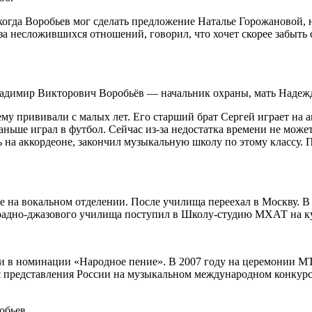
когда Воробьев мог сделать предложение Наталье Горожановой, н
за несложившихся отношений, говорил, что хочет скорее забыть
 Владимир Викторович Воробьёв — начальник охраны, мать Надеж
му прививали с малых лет. Его старший брат Сергей играет на а
ньше играл в футбол. Сейчас из-за недостатка времени не може
 на аккордеоне, закончил музыкальную школу по этому классу. 
 на вокальном отделении. После училища переехал в Москву. В
страдно-джазового училища поступил в Школу-студию МХАТ на к
ии в номинации «Народное пение». В 2007 году на церемонии M
я представления России на музыкальном международном конкурсе