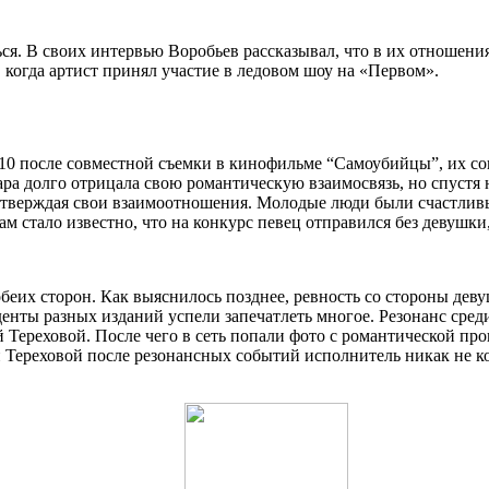
ся. В своих интервью Воробьев рассказывал, что в их отношени
 когда артист принял участие в ледовом шоу на «Первом».
10 после совместной съемки в кинофильме “Самоубийцы”, их с
пара долго отрицала свою романтическую взаимосвязь, но спустя
тверждая свои взаимоотношения. Молодые люди были счастливы, 
 стало известно, что на конкурс певец отправился без девушки,
 обеих сторон. Как выяснилось позднее, ревность со стороны де
денты разных изданий успели запечатлеть многое. Резонанс сре
 Тереховой. После чего в сеть попали фото с романтической про
ой Тереховой после резонансных событий исполнитель никак не 