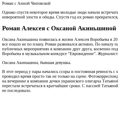
Роман с Анной Чиповской
Однако спустя некоторое время молодые люди начали встречать
невероятной злости и обиды. Спустя год их роман прекратился,
Роман Алексея с Оксаной Акиньшиной
Оксана Акиньшина появилась в жизни Алексея Воробьева в 20
все пошло не по плану. Роман развивался активно. По началу 
публичных мероприятиях в компании друг друга, косвенно под
Воробьева в музыкальном конкурсе “Евровидение”. Журналистам
Оксана Акиньшина, бывшая девушка.
В этот период у пары начались ссоры и постоянная ревность с
проводил время просто так не только на сцене. Фотокорреспон
на вечеринке в компании дочки украинского олигарха Татьяной
перестали встречаться в кратчайшие сроки. С пассией Татьян
не последовало.