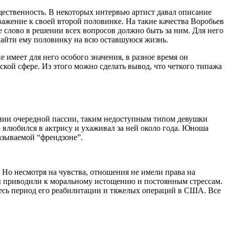
щественность. В некоторых интервью артист давал описание
важение к своей второй половинке. На такие качества Воробьев
е слово в решении всех вопросов должно быть за ним. Для него
найти ему половинку на всю оставшуюся жизнь.
имеет для него особого значения, в разное время он
ской сфере. Из этого можно сделать вывод, что четкого типажа
ании очередной пассии, таким недоступным типом девушки
 влюбился в актрису и ухаживал за ней около года. Юноша
азываемой “френдзоне”.
 Но несмотря на чувства, отношения не имели права на
ры приводили к моральному истощению и постоянным стрессам.
весь период его реабилитации и тяжелых операций в США. Все