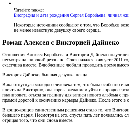
Читайте также:
Биография и дата рождения Сергея Воробьева, личная жи
Некоторые источники сообщают о том, что Воробьев воз
не менее известную девушку своего сердца.
Роман Алексея с Викторией Дайнеко
Отношения Алексея Воробьева и Виктории Дайнеко получились
несмотря на широкий резонанс. Союз начался в августе 2011 г
счастлива вместе. Влюбленные любили проводить время вместе
Виктория Дайнеко, бывшая девушка певца.
Вика отпугнула молодого человека тем, что была особенно из
влиять на Викторию, она горела желанием уйти из продюсерско
планировать отъезд за границу для записи нового альбома с п
прямой дорогой к окончанию карьеры Дайнеко. После этого в 
В конце-концов единственным решением стало то, что Виктория
бывшего парня. Несмотря на это, спустя пять лет появлялись 
отрицая того, что они снова вместе.