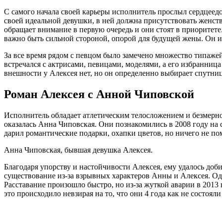
С самого начала своей карьеры исполнитель прослыл сердцеед
своей идеальной девушки, в ней должна присутствовать женств
обращает внимание в первую очередь и они стоят в приоритете
важно быть сильной стороной, опорой для будущей жены. Он и
За все время рядом с певцом было замечено множество типажей
встречался с актрисами, певицами, моделями, а его избранница
внешности у Алексея нет, но он определенно выбирает спутн
Роман Алексея с Анной Чиповской
Исполнитель обладает атлетическим телосложением и безмерно
оказалась Анна Чиповская. Они познакомились в 2008 году на 
дарил романтические подарки, охапки цветов, но ничего не по
Анна Чиповская, бывшая девушка Алексея.
Благодаря упорству и настойчивости Алексея, ему удалось доб
существование из-за взрывных характеров Анны и Алексея. О
Расставание произошло быстро, но из-за жуткой аварии в 201
это происходило невзирая на то, что они 4 года как не состоя