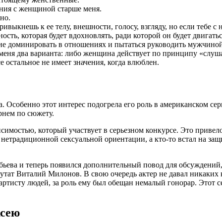
ения с женщиной старше меня.
но.
ивыкнешь к ее телу, внешности, голосу, взгляду, но если тебе с
сть, которая будет вдохновлять, ради которой он будет двигатьс
ие доминировать в отношениях и пытаться руководить мужчиной
У меня два варианта: либо женщина действует по принципу «слу
е остальное не имеет значения, когда влюблен.
 Особенно этот интерес подогрела его роль в американском сери
рнем по сюжету.
симостью, который участвует в серьезном конкурсе. Это привело
в нетрадиционной сексуальной ориентации, а кто-то встал на за
ьева и теперь появился дополнительный повод для обсуждений,
утат Виталий Милонов. В свою очередь актер не давал никаких
исту людей, за роль ему был обещан немалый гонорар. Этот се
ксею