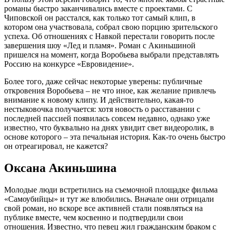
романы быстро заканчивались вместе с проектами. С
Чиповской он расстался, как только тот самый клип, в
котором она участвовала, собрал свою порцию зрительского
успеха. Об отношениях с Навкой перестали говорить после
завершения шоу «Лед и пламя». Роман с Акиньшиной
пришелся на момент, когда Воробьева выбрали представлять
Россию на конкурсе «Евровидение».
Более того, даже сейчас некоторые уверены: публичные
откровения Воробьева – не что иное, как желание привлечь
внимание к новому клипу. И действительно, какая-то
нестыковочка получается: хотя новость о расставании с
последней пассией появилась совсем недавно, однако уже
известно, что буквально на днях увидит свет видеоролик, в
основе которого – эта печальная история. Как-то очень быстро
он отреагировал, не кажется?
Оксана Акиньшина
Молодые люди встретились на съемочной площадке фильма
«Самоубийцы» и тут же влюбились. Вначале они отрицали
свой роман, но вскоре все активней стали появляться на
публике вместе, чем косвенно и подтвердили свои
отношения. Известно, что певец жил гражданским браком с