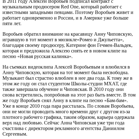
В 2011 году Алексей Воробьев подписал контракт с
музыкальным продюсером Red One, который работает с
известными западными певцами. Поэтому Воробьев живет и
работает одновременно и России, и в Америке уже больше
пяти лет.
Воробьев обратил внимание на красавицу Анну Чиповскую,
игравшую в тот момент в мюзикле«Ромео и Джульетта»,
благодаря своему продюсеру, Катерине фон Гечмен-Вальдек,
которая и предложила Алексею снять ее в новом клипе на
песню «Новая русская калинка».
На съемках видеоклипа Алексей Воробьевым и влюбился в
Анну Чиповскую, которая на тот момент была несвободна.
Музыкант был страстно влюблен в нее два года. К тому же в
этом же году он стал студентом Школы-студии МХАТ, где
также завершала обучение и Чиповская. В 2010 году они
снова встретились, попробовав на этот раз быть вместе. В том
же году Воробьев снял Анну в клипе на песню «Бам-бам».
Уже в конце 2010 года пара рассталась. По словам Воробьева,
они не могли проводить много времени друг с другом из-за
плотного рабочего графика, таким образом, карьера одержала
верх над любовью. Сейчас Анна Чиповская уже три года
счастлива с директором рекламного агентства Даниилом
Сергеевым.