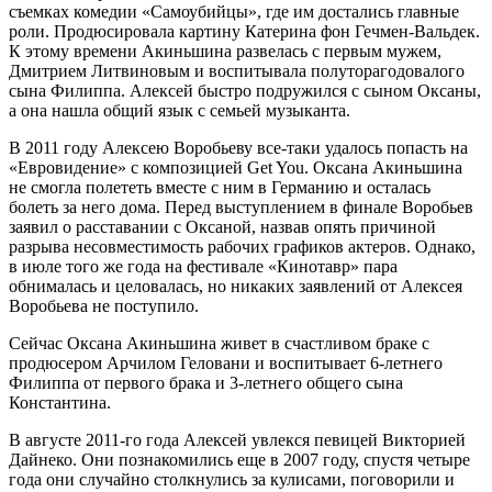
съемках комедии «Самоубийцы», где им достались главные
роли. Продюсировала картину Катерина фон Гечмен-Вальдек.
К этому времени Акиньшина развелась с первым мужем,
Дмитрием Литвиновым и воспитывала полуторагодовалого
сына Филиппа. Алексей быстро подружился с сыном Оксаны,
а она нашла общий язык с семьей музыканта.
В 2011 году Алексею Воробьеву все-таки удалось попасть на
«Евровидение» с композицией Get You. Оксана Акиньшина
не смогла полететь вместе с ним в Германию и осталась
болеть за него дома. Перед выступлением в финале Воробьев
заявил о расставании с Оксаной, назвав опять причиной
разрыва несовместимость рабочих графиков актеров. Однако,
в июле того же года на фестивале «Кинотавр» пара
обнималась и целовалась, но никаких заявлений от Алексея
Воробьева не поступило.
Сейчас Оксана Акиньшина живет в счастливом браке с
продюсером Арчилом Геловани и воспитывает 6-летнего
Филиппа от первого брака и 3-летнего общего сына
Константина.
В августе 2011-го года Алексей увлекся певицей Викторией
Дайнеко. Они познакомились еще в 2007 году, спустя четыре
года они случайно столкнулись за кулисами, поговорили и