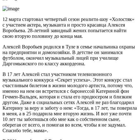
12 марта стартовал четвертый сезон реалити-шоу «Холостяк»
с участием актера, музыканта и просто красавца Алексея
Воробьева. 28-летний завидный жених попытается найти
свою вторую половину до конца мая.
Алексей Воробьев родился в Туле в семье начальника охраны
на предприятии и домохозяйки. В детстве он занимался
футболом, окончил музыкальный лицей при училище
Даргомыжского по классу аккордеона.
В 17 лет Алексей стал участником телевизионного
музыкального конкурса «Секрет успеха». Этот конкурс стал
счастливым билетом в жизни молодого артиста, потому что,
именно на нем он встретился с баронессой Катериной фон
Гечмен-Вальдек, которая и стала его продюсером и близким
другом. Даже в социальных сетях Алексей не раз благодарил
Катерину за веру и заботу о нем: «Тогда, в 17 лет, ты поверила
в меня, а в 25 подарила мне вторую жизнь. И вот уже почти
10 лет ты заботишься обо мне как о собственном сыне,
оберегая от всего, и помогая во всем, чтобы я не задумал.
Спасибо тебе, мама».