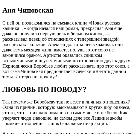
Аня Чиповская
С ней он познакомился на съемках клипа «Новая русская
калинка». «Когда начался наш роман, прекрасная Аня еще
даже не получила первую роль в большом кино», —
рассказывал певец об отношениях с теперешней звездой
российских фильмов. Алексей долго за ней ухаживал, они
даже семь месяцев жили вместе, но, увы, этот союз не
закончился браком. Артисты оказались слишком
вспыльчивыми и неуступчивыми по отношению друг к другу.
Периодически Воробьев любит рассказывать про этот союз, а
вот сама Чиповская предпочитает всячески избегать данной
темы. Интересно, почему?
ЛЮБОВЬ ПО ПОВОДУ?
Так почему же Воробьеву так не везет в личных отношениях?
Одна из причин, которую высказывают в кругах шоу-бизнеса,
это то, что… никаких романов на самом деле и не было. Как
уверяют люди знающие, на самом деле все Лешины якобы
громкие отношения – лишь банальные пиар-акции.
В пользу этой версии говорит то, что многие якобы страстные