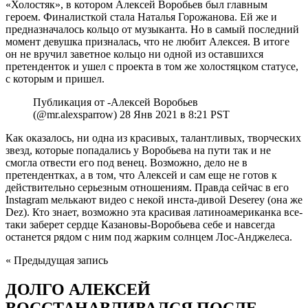
«Холостяк», в котором Алексей Воробьев был главным
героем. Финалисткой стала Наталья Горожанова. Ей же и
предназначалось кольцо от музыканта. Но в самый последний
момент девушка призналась, что не любит Алексея. В итоге
он не вручил заветное кольцо ни одной из оставшихся
претенденток и ушел с проекта в том же холостяцком статусе,
с которым и пришел.
Публикация от -Алексей Воробьев
(@mr.alexsparrow) 28 Янв 2021 в 8:21 PST
Как оказалось, ни одна из красивых, талантливых, творческих
звезд, которые попадались у Воробьева на пути так и не
смогла отвести его под венец. Возможно, дело не в
претендентках, а в том, что Алексей и сам еще не готов к
действительно серьезным отношениям. Правда сейчас в его
Instagram мелькают видео с некой инста-дивой Deserey (она же
Dez). Кто знает, возможно эта красивая латиноамериканка все-
таки заберет сердце Казановы-Воробьева себе и навсегда
останется рядом с ним под жарким солнцем Лос-Анджелеса.
« Предыдущая запись
ДОЛГО АЛЕКСЕЙ
ВОССТАНАВЛИВАЛСЯ ПОСЛЕ