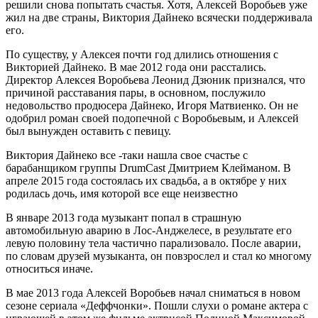
решили снова попытать счастья. Хотя, Алексей Воробьев уже
жил на две страны, Виктория Дайнеко всячески поддерживала
его.
По существу, у Алексея почти год длились отношения с
Викторией Дайнеко. В мае 2012 года они расстались.
Директор Алексея Воробьева Леонид Дзюник признался, что
причиной расставания пары, в основном, послужило
недовольство продюсера Дайнеко, Игоря Матвиенко. Он не
одобрил роман своей подопечной с Воробьевым, и Алексей
был вынужден оставить с певицу.
Виктория Дайнеко все -таки нашла свое счастье с
барабанщиком группы DrumCast Дмитрием Клейманом. В
апреле 2015 года состоялась их свадьба, а в октябре у них
родилась дочь, имя которой все еще неизвестно
В январе 2013 года музыкант попал в страшную
автомобильную аварию в Лос-Анджелесе, в результате его
левую половину тела частично парализовало. После аварии,
по словам друзей музыканта, он повзрослел и стал ко многому
относиться иначе.
В мае 2013 года Алексей Воробьев начал сниматься в новом
сезоне сериала «Деффчонки». Пошли слухи о романе актера с