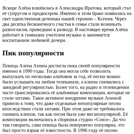
Вскоре Алёна влюбилась в Александра Иратова, который стал
её супругом и продюсером. Именно в этом браке появилась на
свет единственная доченька нашей героини – Ксения. Через
два десятка бесконечного счастья в семье стали возникать
разногласия, приведшие к разводу. В настоящее время Алёна
работает в гимназии учителем музыки и занимается
воспитанием любимой дочери.
Пик популярности
Певица Алена Апина достигла пика своей популярности
именно в 1990 годы. Тогда она могла себе позволить
выпускать по несколько альбомов за год, её песни можно
было услышать на любом телеканале, а клипы снимались с
завидной регулярностью. Более того, на радио и телевидении
часто транслировались её альбомные композиции, которые не
стали хитами. Такое активное внедрение музыки Апиной
привело к тому, что даже отдельные непопулярные песни
впоследствии стали хитами. При этом даже не требовалось
снимать клипов, так как песня была уже мегапопулярной. Её
композиции включались в сборники студии «Союз». Да что
там говорить, сама певица была невероятно популярна, это
был просто взрыв её известности. В 1996 году её песню