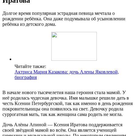
Иратова
Долгое время популярная эстрадная певица мечтала о
рождении ребёнка. Она даже подумывала об усыновлении
ребёнка из детского дома.
Читайте также:
Актриса Мария Казакова: дочь Алены Яковлевой,
биография
В начале нового тысячелетия наша героиня стала мамой. У
неё родилась чудесная девочка. Имя малышке решили дать в
честь Ксении Петербургской, так как именно в день рождения
покровительницы она появилось на свет. Девочку родила
суррогатная мать, так как женщина сама родить не могла.
Дочь Алёны Апиной — Ксения Иратова поддерживается
своей звёздной мамой во всём. Она является ученицей
гимназии и музыкальной школы. По некоторым сведениям,