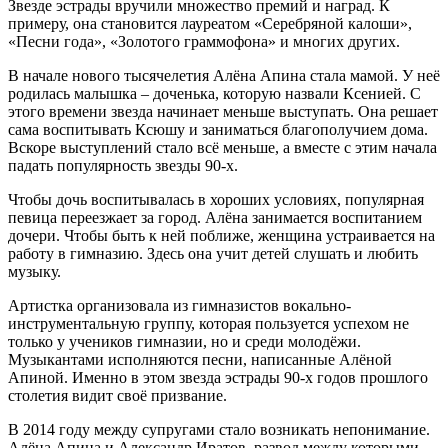
Звезде эстрады вручили множество премий и наград. К
примеру, она становится лауреатом «Серебряной калоши»,
«Песни года», «Золотого граммофона» и многих других.
В начале нового тысячелетия Алёна Апина стала мамой. У неё
родилась малышка – доченька, которую назвали Ксенией. С
этого времени звезда начинает меньше выступать. Она решает
сама воспитывать Ксюшу и заниматься благополучием дома.
Вскоре выступлений стало всё меньше, а вместе с этим начала
падать популярность звезды 90-х.
Чтобы дочь воспитывалась в хороших условиях, популярная
певица переезжает за город. Алёна занимается воспитанием
дочери. Чтобы быть к ней поближе, женщина устраивается на
работу в гимназию. Здесь она учит детей слушать и любить
музыку.
Артистка организовала из гимназистов вокально-
инструментальную группу, которая пользуется успехом не
только у учеников гимназии, но и среди молодёжи.
Музыкантами исполняются песни, написанные Алёной
Апиной. Именно в этом звезда эстрады 90-х годов прошлого
столетия видит своё призвание.
В 2014 году между супругами стало возникать непонимание.
Алёна Апина и Александр Иратов, развод между которыми