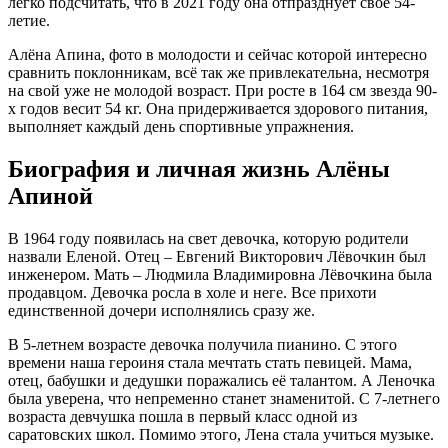
легко подсчитать, что в 2021 году она отпразднует своё 54-
летие.
Алёна Апина, фото в молодости и сейчас которой интересно
сравнить поклонникам, всё так же привлекательна, несмотря
на свой уже не молодой возраст. При росте в 164 см звезда 90-
х годов весит 54 кг. Она придерживается здорового питания,
выполняет каждый день спортивные упражнения.
Биография и личная жизнь Алёны
Апиной
В 1964 году появилась на свет девочка, которую родители
назвали Еленой. Отец – Евгений Викторович Лёвочкин был
инженером. Мать – Людмила Владимировна Лёвочкина была
продавцом. Девочка росла в холе и неге. Все прихоти
единственной дочери исполнялись сразу же.
В 5-летнем возрасте девочка получила пианино. С этого
времени наша героиня стала мечтать стать певицей. Мама,
отец, бабушки и дедушки поражались её талантом. А Леночка
была уверена, что непременно станет знаменитой. С 7-летнего
возраста девчушка пошла в первый класс одной из
саратовских школ. Помимо этого, Лена стала учиться музыке.