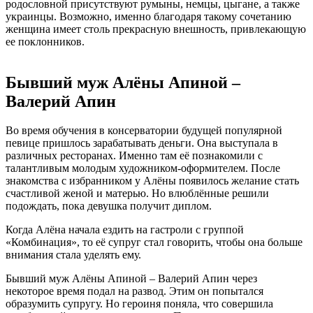
родословной присутствуют румыны, немцы, цыгане, а также
украинцы. Возможно, именно благодаря такому сочетанию
женщина имеет столь прекрасную внешность, привлекающую
ее поклонников.
Бывший муж Алёны Апиной –
Валерий Апин
Во время обучения в консерватории будущей популярной
певице пришлось зарабатывать деньги. Она выступала в
различных ресторанах. Именно там её познакомили с
талантливым молодым художником-оформителем. После
знакомства с избранником у Алёны появилось желание стать
счастливой женой и матерью. Но влюблённые решили
подождать, пока девушка получит диплом.
Когда Алёна начала ездить на гастроли с группой
«Комбинация», то её супруг стал говорить, чтобы она больше
внимания стала уделять ему.
Бывший муж Алёны Апиной – Валерий Апин через
некоторое время подал на развод. Этим он попытался
образумить супругу. Но героиня поняла, что совершила