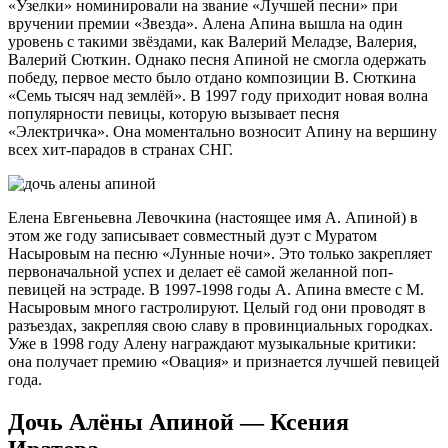
«Узелки» номинировали на звание «Лучшей песни» при
вручении премии «Звезда». Алена Апина вышла на один
уровень с такими звёздами, как Валерий Меладзе, Валерия,
Валерий Сюткин. Однако песня Апиной не смогла одержать
победу, первое место было отдано композиции В. Сюткина
«Семь тысяч над землёй». В 1997 году приходит новая волна
популярности певицы, которую вызывает песня
«Электричка». Она моментально возносит Апину на вершину
всех хит-парадов в странах СНГ.
Елена Евгеньевна Левочкина (настоящее имя А. Апиной) в
этом же году записывает совместный дуэт с Муратом
Насыровым на песню «Лунные ночи». Это только закрепляет
первоначальной успех и делает её самой желанной поп-
певицей на эстраде. В 1997-1998 годы А. Апина вместе с М.
Насыровым много гастролируют. Целый год они проводят в
разъездах, закрепляя свою славу в провинциальных городках.
Уже в 1998 году Алену награждают музыкальные критики:
она получает премию «Овация» и признается лучшей певицей
года.
Дочь Алёны Апиной — Ксения