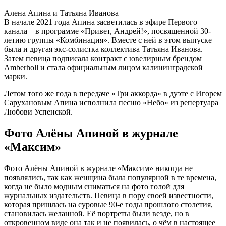
Алена Апина и Татьяна Иванова
В начале 2021 года Апина засветилась в эфире Первого
канала – в программе «Привет, Андрей!», посвященной 30-
летию группы «Комбинация». Вместе с ней в этом выпуске
была и другая экс-солистка коллектива Татьяна Иванова.
Затем певица подписала контракт с ювелирным брендом
Amberholl и стала официальным лицом калининградской
марки.
Летом того же года в передаче «Три аккорда» в дуэте с Игорем
Сарухановым Апина исполнила песню «Небо» из репертуара
Любови Успенской.
Фото Алёны Апиной в журнале
«Максим»
Фото Алёны Апиной в журнале «Максим» никогда не
появлялись, так как женщина была популярной в те времена,
когда не было модным сниматься на фото голой для
журнальных издательств. Певица в пору своей известности,
которая пришлась на суровые 90-е годы прошлого столетия,
становилась желанной. Её портреты были везде, но в
откровенном виде она так и не появилась, о чём в настоящее