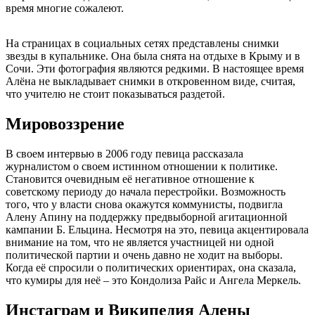
время многие сожалеют.
На страницах в социальных сетях представлены снимки
звезды в купальнике. Она была снята на отдыхе в Крыму и в
Сочи. Эти фотография являются редкими. В настоящее время
Алёна не выкладывает снимки в откровенном виде, считая,
что учителю не стоит показываться раздетой.
Мировоззрение
В своем интервью в 2006 году певица рассказала
журналистом о своем истинном отношении к политике.
Становится очевидным её негативное отношение к
советскому периоду до начала перестройки. Возможность
того, что у власти снова окажутся коммунисты, подвигла
Алену Апину на поддержку предвыборной агитационной
кампании Б. Ельцина. Несмотря на это, певица акцентировала
внимание на том, что не является участницей ни одной
политической партии и очень давно не ходит на выборы.
Когда её спросили о политических ориентирах, она сказала,
что кумиры для неё – это Кондолиза Райс и Ангела Меркель.
Инстаграм и Википедия Алены