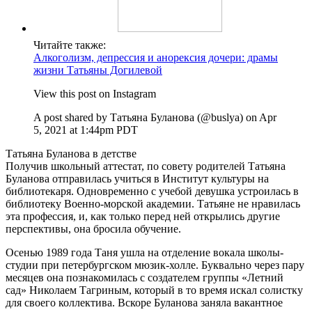
Читайте также:
Алкоголизм, депрессия и анорексия дочери: драмы
жизни Татьяны Догилевой
View this post on Instagram
A post shared by Татьяна Буланова (@buslya) on Apr
5, 2021 at 1:44pm PDT
Татьяна Буланова в детстве
Получив школьный аттестат, по совету родителей Татьяна
Буланова отправилась учиться в Институт культуры на
библиотекаря. Одновременно с учебой девушка устроилась в
библиотеку Военно-морской академии. Татьяне не нравилась
эта профессия, и, как только перед ней открылись другие
перспективы, она бросила обучение.
Осенью 1989 года Таня ушла на отделение вокала школы-
студии при петербургском мюзик-холле. Буквально через пару
месяцев она познакомилась с создателем группы «Летний
сад» Николаем Тагриным, который в то время искал солистку
для своего коллектива. Вскоре Буланова заняла вакантное