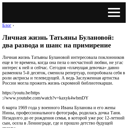
Блог
›
Личная жизнь Татьяны Булановой:
два развода и шанс на примирение
Личная жизнь Татьяны Булановой интересовала поклонников
еще в те времена, когда она пела о несчастной любви, не угас
интерес к ней и сейчас. Сегодня «плачущая девочка» давно
разменяла 5-й десяток, сменила репертуар, попробовала себя в
роли актрисы и телеведущей. А ведь Заслуженная артистка
России могла прожить жизнь скромной библиотекарши.
https://youtu.be/https
://www.youtube.com/watch?v=kaxyk4wbmDY
6 марта 1969 года у военного Ивана Буланова и его жены
Нины, профессионального фотографа, родилась дочка Таня.
Незадолго до ее рождения семья, в которой уже рос 12-летний
сын, осела в Ленинграде, где и прошло детство будущей