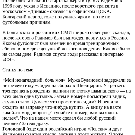
После блистательного старта карьеры в ЦСКА Радимов в
1996 году уехал в Испанию, после короткого транзита в
московском «Динамо» оказался в софийском ЦСКА.
Болгарский период тоже получился ярким, но не по
футбольным причинам.
В болгарских и российских СМИ широко освещался скандал,
после которого Радимов был вынужден вернуться в Россию.
Якобы футболист был замечен во время тренировочных
сборов в номере с девушкой легкого поведения. Как все было
на самом деле, Радимов спустя годы рассказал в интервью
«СЭ».
Статья по теме
«Мой ненаглядный, боль моя». Мужа Булановой задержали за
нетрезвую езду «Сидел на сборах в Швейцарии. У третьего
тренера день рождения, выпили по глотку шампанского — на
всех была одна бутылка. Затем в номере посмотрели видик,
скучно стало. Думаем: что просто так сидим? И решили
сходить на заправку что-нибудь купить. А внизу на вахте
какой-то мордоворот: „Ступайте в номер, вам выходить
нельзя“. Что на нашем месте сделал бы любой русский
человек? Затеял драку.
Головской
(еще один российский игрок «Левски» и друг
Радимова) схватил кресло, метнул в этого мужика. Я тоже