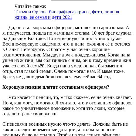
Читайте также:
Татьяна Орлова биография актрисы, фото, личная
жизнь, ее семья и дети 2021
— Да, он стал морским офицеров, мотался по гарнизонам. А
я, получается, пошла по маминым стопам. 10 лет брат служил
на Дальнем Востоке. Потом вернулся и поступил в ту же
Военно-морскую академию, что и папа, окончил её и остался
в Санкт-Петербурге. С братом у нас очень хорошие
взаимоотношения. Мы друг друга поддерживаем. Когда папа
ушёл из жизни, мы сблизились с ним, он к тому времени жил
уже со своей семьёй. Когда папа умер, он как бы заменил
отца, стал главой семьи. Очень помогал нам. И маме тоже.
Брат уже давно демобилизовался, ему сейчас 64 года.
Хорошую пенсию платят отставным офицерам?
— Что касается пенсии, то, мягко скажем, её не очень хватает.
Но я, как могу, помогаю. Я считаю, что у отставных офицеров
какое-то унизительное положение, хотя это люди, которые
отдали стране свою жизнь.
С пенсиями военных нужно что-то делать. Должны быть не
какие-то единовременные дотации, а чтобы за пенсии
военных было не стыдно. Чтобы на эти деньги офицеры