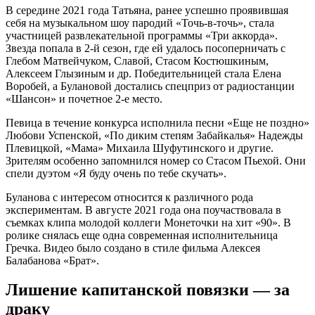
В середине 2021 года Татьяна, ранее успешно проявившая
себя на музыкальном шоу пародий «Точь-в-точь», стала
участницей развлекательной программы «Три аккорда».
Звезда попала в 2-й сезон, где ей удалось посоперничать с
Глебом Матвейчуком, Славой, Стасом Костюшкиным,
Алексеем Глызиным и др. Победительницей стала Елена
Воробей, а Булановой достались спецприз от радиостанции
«Шансон» и почетное 2-е место.
Певица в течение конкурса исполнила песни «Еще не поздно»
Любови Успенской, «По диким степям Забайкалья» Надежды
Плевицкой, «Мама» Михаила Шуфутинского и другие.
Зрителям особенно запомнился номер со Стасом Пьехой. Они
спели дуэтом «Я буду очень по тебе скучать».
Буланова с интересом относится к различного рода
экспериментам. В августе 2021 года она поучаствовала в
съемках клипа молодой коллеги Монеточки на хит «90». В
ролике снялась еще одна современная исполнительница
Гречка. Видео было создано в стиле фильма Алексея
Балабанова «Брат».
Лишение капитанской повязки — за
драку