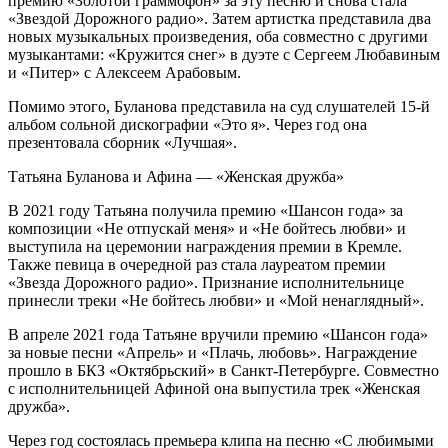
премию «Золотой граммофон» за эту песню и снова стала
«Звездой Дорожного радио». Затем артистка представила два
новых музыкальных произведения, оба совместно с другими
музыкантами: «Кружится снег» в дуэте с Сергеем Любавиным
и «Питер» с Алексеем Арабовым.
Помимо этого, Буланова представила на суд слушателей 15-й
альбом сольной дискографии «Это я». Через год она
презентовала сборник «Лучшая».
Татьяна Буланова и Афина — «Женская дружба»
В 2021 году Татьяна получила премию «Шансон года» за
композиции «Не отпускай меня» и «Не бойтесь любви» и
выступила на церемонии награждения премии в Кремле.
Также певица в очередной раз стала лауреатом премии
«Звезда Дорожного радио». Признание исполнительнице
принесли треки «Не бойтесь любви» и «Мой ненаглядный».
В апреле 2021 года Татьяне вручили премию «Шансон года»
за новые песни «Апрель» и «Плачь, любовь». Награждение
прошло в БКЗ «Октябрьский» в Санкт-Петербурге. Совместно
с исполнительницей Афиной она выпустила трек «Женская
дружба».
Через год состоялась премьера клипа на песню «С любимыми