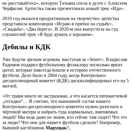
не расставайтесь», которую Татьяна спела в дуэте с Алексеем
Черфасом. Артистка также презентовала новый трек «Иди».
2019 год оказался продуктивным на творчество: артистка
представила композиции «Играю в прятки на судьбу»,
«Свадьба», «Два берега». В 2020-м она выпустила на суд
слушателей трек «Я буду думать о хорошем».
Дебилы и КДК
Уже будучи зрелым игроком, выступая за «Зенит», Владислав
Радимов подарил футбольному фольклору несколько ярких
цитат, которые навсегда вошли в историю отечественного
футбола. Дело было в 2004 году, когда Контрольно-
дисциплинарный комитет (КДК) дисквалифицировал его на 5
матчей.
«От травм никто не застрахован, а что касается пятиматчевой
„отсидки“… Я считаю, что нынешний состав нашего
Контрольно-дисциплинарного комитета нужно разогнать к
чёртовой матери и набрать туда нормальных, вменяемых
людей! Мы ведь даже не знаем, кто сейчас там сидит! Что это
за люди? Что они для нашего футбола сделали? Например,
бывший кагэбэшник
Марущак
?..