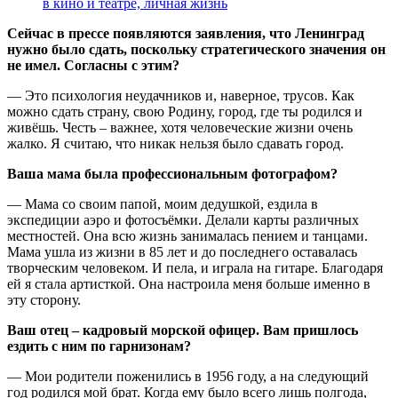
в кино и театре, личная жизнь
Сейчас в прессе появляются заявления, что Ленинград
нужно было сдать, поскольку стратегического значения он
не имел. Согласны с этим?
— Это психология неудачников и, наверное, трусов. Как
можно сдать страну, свою Родину, город, где ты родился и
живёшь. Честь – важнее, хотя человеческие жизни очень
жалко. Я считаю, что никак нельзя было сдавать город.
Ваша мама была профессиональным фотографом?
— Мама со своим папой, моим дедушкой, ездила в
экспедиции аэро и фотосъёмки. Делали карты различных
местностей. Она всю жизнь занималась пением и танцами.
Мама ушла из жизни в 85 лет и до последнего оставалась
творческим человеком. И пела, и играла на гитаре. Благодаря
ей я стала артисткой. Она настроила меня больше именно в
эту сторону.
Ваш отец – кадровый морской офицер. Вам пришлось
ездить с ним по гарнизонам?
— Мои родители поженились в 1956 году, а на следующий
год родился мой брат. Когда ему было всего лишь полгода,