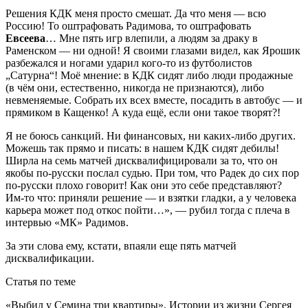
Решения КДК меня просто смешат. Да что меня — всю
Россию! То оштрафовать Радимова, то оштрафовать
Евсеева
… Мне пять игр влепили, а людям за драку в
Раменском — ни одной! Я своими глазами видел, как Ярошик
разбежался и ногами ударил кого-то из футболистов
„Сатурна“! Моё мнение: в КДК сидят либо люди продажные
(в чём они, естественно, никогда не признаются), либо
невменяемые. Собрать их всех вместе, посадить в автобус — и
прямиком в Кащенко! А куда ещё, если они такое творят?!
Я не боюсь санкций. Ни финансовых, ни каких-либо других.
Можешь так прямо и писать: в нашем КДК сидят дебилы!
Ширла на семь матчей дисквалифицировали за то, что он
якобы по-русски послал судью. При том, что Радек до сих пор
по-русски плохо говорит! Как они это себе представляют?
Им-то что: приняли решение — и взятки гладки, а у человека
карьера может под откос пойти…», — рубил тогда с плеча в
интервью «МК» Радимов.
За эти слова ему, кстати, впаяли еще пять матчей
дисквалификации.
Статья по теме
«Выбил у Семина три квартиры». Истории из жизни Сергея