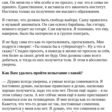
сам. Он меня ни о чём особо и не просил, у нас это в семье не
принято. Единственное, я заставила его закончить институт.
Настояла только на получении им высшего образования.
Я считаю, что должна быть свобода выбора. Сыну нравилось
и музыкой заниматься. Он сам освоил барабаны, бас-гитару,
немного играет на гитаре. Сам научился. Я понимаю, что ему,
наверное, было бы интересно и в группе поиграть.
Я не буду сама его как-то проталкивать, протаскивать. Мне
подруги говорят: «Ты пошла бы к губернатору!». Ну а что я
скажу? Стыдно просить, я никогда в жизни не просила за себя,
тем более за своих детей не буду. Они должны сами всего
добиться, и тогда из них получится толк. В этом я абсолютно
уверена.
Как Вам удалось пройти испытание славой?
— Дураки всегда уверены, а умные всегда сомневаются. Я
постоянно думаю, насколько правильно я делаю, насколько
хорошо получается, надо это или нет. Песни ещё ладно – я на
этом собаку съела. А вот сейчас меня ещё в кино приглашают
сниматься или на телевидение. И мне всегда как-то неловко.
Кажется, что что-то делаю не так, постоянные сомнения,
получается у меня или нет. Я думаю, что эти сомнения и не