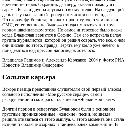
времени не терял. Охранник дал деру, вызвал подмогу из
гаража. Бегали друг за другом по всему отелю. На следующий
день все узнал главный тренер и отчислил из команды».
По словам футболиста, никаких проституток, о чем писали
СМИ, естественно, не было — откуда им взяться в тихом
горном швейцарском отеле. Но самое интересное было позже,
когда Владислав вернулся в Софию. Там его встречала целая
группа журналистов, которой он решил соврать, что все, о чем
они писали до этого, правда. Терять ему было уже нечего, а
поиздеваться над прессой напоследок хотелось.
Владислав Радимов и Александр Кержаков, 2004 г. Фото: РИА
Новости/ Владимир Федоренко
Сольная карьера
Вскоре певица представила слушателям свой первый альбом
сольного исполнения «Мое русское сердце», самой
раскрученной из которого стала песня «Ясный мой свет».
Долгий период в репертуаре Булановой были в основном
грустные проникновенные «женские» песни, но звезда
решила отказаться от этого амплуа. С этого момента она стала
исполнять больше озорных и танцевальных композиций. В