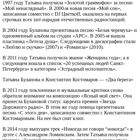
1997 году Татьяна получила «Золотой граммофон» за песню
«Мой ненаглядный». В 2000-м новая песня «Мой сон»,
записанная совместно с DJ Цветкоff, оказались на первых
строчках всех хит-парадов отечественных радиостанций.
В 2004 году Буланова презентовала песню «Белая черемуха» и
одноименный альбом на студии «АРС». В 2005-м вышла
пластинка «Летела душа». Следующими в дискографии стали
«Люблю и скучаю» (2007) и «Романсы» (2010).
В 2011 году Татьяна получила звание «Женщина года», а в
следующем вошла в список «20 успешных людей Санкт-
Петербурга» в категории «Эстрадный исполнитель».
Татьяна Буланова и Константин Костомаров — «Два берега»
В 2013 году поклонники и музыкальные критики снова
обратили внимание на композицию «Ясный мой свет». Она
принесла Булановой статус лауреата премии «Звезда
Дорожного радио». В этом же году певица презентовала
песню «С этого дня», записанную совместно с Константином
Костомаровым. На нее был снят клип.
В 2014 году выпущен трек «Никогда не говори “никогда”» в
дуэте с Александром Ломинским. Затем Татьяна получила