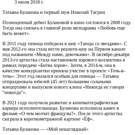
3 июля 2018 г.
Татьяна Буланова и первый муж Николай Тагрин
Полноценный дебют Булановой в кино состоялся в 2008 году.
Тогда она снялась в главной роли мелодрамы «Любовь еще
быть может».
В 2011 году певица победила в шоу «Танцы со звездами». С
мая 2012-го она стала вести реалити-шоу на Первом канале
под названием «Между нами, девочками». В октябре-декабре
2013-го артистка стала наставником хорового коллектива в
рамках передачи «Битва хоров». Затем, в 2014-м, она в
качестве конкурсантки приняла участие в проекте «Точь-в-
точь». Этот год оказался особым для певицы — Татьяна
отпраздновала юбилей (45 лет) большими сольными
концертами и выпуском нового клипа «Никогда не говори
“никогда”».
В 2021 году получила развитие и кинематографическая
карьера исполнительницы. Буланова исполнила камео в
фильме «О чем молчат французы?». После этого артистка
сыграла в короткометражной картине «Ёф».
Татьяна Буланова — «Мой ненаглядный»