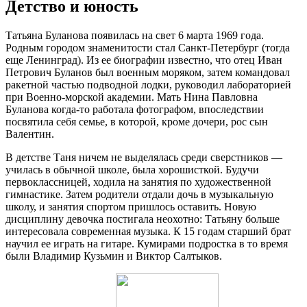
Детство и юность
Татьяна Буланова появилась на свет 6 марта 1969 года.
Родным городом знаменитости стал Санкт-Петербург (тогда
еще Ленинград). Из ее биографии известно, что отец Иван
Петрович Буланов был военным моряком, затем командовал
ракетной частью подводной лодки, руководил лабораторией
при Военно-морской академии. Мать Нина Павловна
Буланова когда-то работала фотографом, впоследствии
посвятила себя семье, в которой, кроме дочери, рос сын
Валентин.
В детстве Таня ничем не выделялась среди сверстников —
училась в обычной школе, была хорошисткой. Будучи
первоклассницей, ходила на занятия по художественной
гимнастике. Затем родители отдали дочь в музыкальную
школу, и занятия спортом пришлось оставить. Новую
дисциплину девочка постигала неохотно: Татьяну больше
интересовала современная музыка. К 15 годам старший брат
научил ее играть на гитаре. Кумирами подростка в то время
были Владимир Кузьмин и Виктор Салтыков.