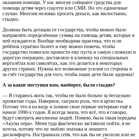
оказания помощи. У нас многие собирают средства для
помощи детям через соцсети или СМИ. Но это единичные
случаи. Многим неловко просить деньги, как милостыню,
стыдно.
Должны быть дотации от государства, чтобы можно было
направлять определённые суммы на помощь детям, которые в
ней нуждаются. Вообще необходима практика, что если
ребёнок серьёзно болеет и ему можно помочь, чтобы
государство помогало провести ему пусть и самую сложную и
дорогую операцию, доставляло в клинику на специальных
вертолётах или самолётах, как это делается в некоторых
других странах. Нужны все возможные усилия со стороны и
за счёт государства для того, чтобы наши дети были здоровы!
А за какие поступки вам, наоборот, было стыдно?
— Я стараюсь жить так, чтобы не было больно за бесцельно
прожитые годы. Наверное, сыграло роль, что я артистка.
Потому что я на виду и помню свои первые интервью ещё в
начале 1990-х годов. Я всегда знала, что всё, что я говорю,
будут смотреть миллионы людей. Помню, была такая передача
«Акулы пера». Меня туда фактически заставили пойти, я не
хотела, потому что не люблю эпатажа и лишнего
дискомфорта. Настраивала себя, что как бы не укололи или не