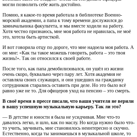
могли позволить себе жить достойно.
Помню, я какое-то время работала в библиотеке Военно-
морской академии, а папа к тому времени дослужился до
замначальника факультета, и мы вместе ходили на работу.
Хотя честно признаюсь, мне моя работа не нравилась, не моё
это, хотела быть артисткой.
И вот говорила отцу по дороге, что мне надоела моя работа. А
он мне: «Как ты такое можешь говорить, работа – это твоя
жизнь!». Так он относился к своей работе.
После того, как папа демобилизовался, он ушёл из жизни
очень скоро, буквально через пару лет. Хотя академия не
оставляла своих служащих, и они ушедших на гражданку
сотрудников старались оставить при деле. Но это было всё
равно уже не то. Для офицеров уход на пенсию – это смерть.
В своё время в прессе писали, что ваши учителя не верили
в вашу успешную музыкальную карьеру. Так ли это?
— В детстве и юности я была не усидчивая. Мне что-то
давалось легко, и шло, как по маслу. Но когда нужно было что-
то учить, заучивать, мне становилось неинтересно и скучно.
Естественно, когда ты занимаешься в музыкальной школе, то