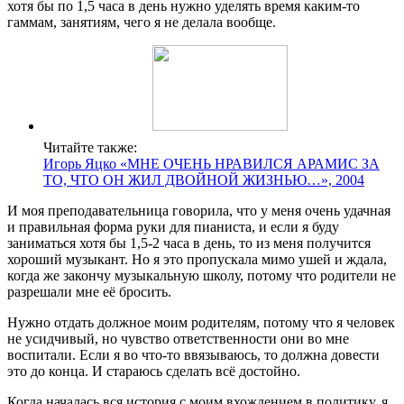
хотя бы по 1,5 часа в день нужно уделять время каким-то
гаммам, занятиям, чего я не делала вообще.
Читайте также:
Игорь Яцко «МНЕ ОЧЕНЬ НРАВИЛСЯ АРАМИС ЗА
ТО, ЧТО ОН ЖИЛ ДВОЙНОЙ ЖИЗНЬЮ…», 2004
И моя преподавательница говорила, что у меня очень удачная
и правильная форма руки для пианиста, и если я буду
заниматься хотя бы 1,5-2 часа в день, то из меня получится
хороший музыкант. Но я это пропускала мимо ушей и ждала,
когда же закончу музыкальную школу, потому что родители не
разрешали мне её бросить.
Нужно отдать должное моим родителям, потому что я человек
не усидчивый, но чувство ответственности они во мне
воспитали. Если я во что-то ввязываюсь, то должна довести
это до конца. И стараюсь сделать всё достойно.
Когда началась вся история с моим вхождением в политику, я