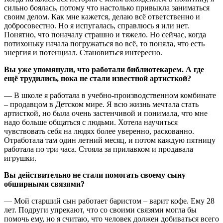
сильно боялась, потому что настолько привыкла заниматься
своим делом. Как мне кажется, делаю всё ответственно и
добросовестно. Но я испугалась, справлюсь я или нет.
Понятно, что поначалу страшно и тяжело. Но сейчас, когда
потихоньку начала погружаться во всё, то поняла, что есть
энергия и потенциал. Становиться интересно.
Вы уже упомянули, что работали библиотекарем. А где
ещё трудились, пока не стали известной артисткой?
— В школе я работала в учебно-производственном комбинате
– продавцом в Детском мире. Я всю жизнь мечтала стать
артисткой, но была очень застенчивой и понимала, что мне
надо больше общаться с людьми. Хотела научиться
чувствовать себя на людях более уверенно, раскованно.
Отработала там один летний месяц, и потом каждую пятницу
работала по три часа. Стояла за прилавком и продавала
игрушки.
Вы действительно не стали помогать своему сыну
обширными связями?
— Мой старший сын работает баристом – варит кофе. Ему 28
лет. Подруги упрекают, что со своими связями могла бы
помочь ему, но я считаю, что человек должен добиваться всего