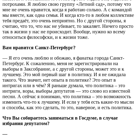
потрохами. Я люблю свою группу «Летний сад», потому что
мне не очень нравится, когда я работаю сольно. А с командой
мы вместе, как одна семья. И когда кто-то в любом коллективе
тебя предаёт, это очень неприятно. Но с другой стороны, я
считаю, что то, что нас не убивает, то закаляет. Ничего просто
так в жизни у нас не происходит. Вообще, нужно ко всему
относиться философски, и к жизни тоже.
Вам нравится Санкт-Петербург?
— Я его очень люблю и обожаю, я фанатка города Санкт-
Петербург. К сожалению, меня не зарегистрировали на
выборы в Заксобрание, а с другой стороны, может это и к
лучшему. Это мой первый шаг в политику. И я не ожидала
такого. Что значит, нет опыта в политике? Это опыт в
интригах или в чём? Я раньше думала, что политика – это
интриги, воры, выборы депутатов — это слово из известной
песни. А сейчас я понимаю, что политика – это возможность
изменить что-то к лучшему. И если у тебя есть какие-то мысли
и способы, как это сделать, то это, наверное, и есть политика.
Что Вы собираетесь заниматься в Госдуме, в случае
избрания депутатом?
—