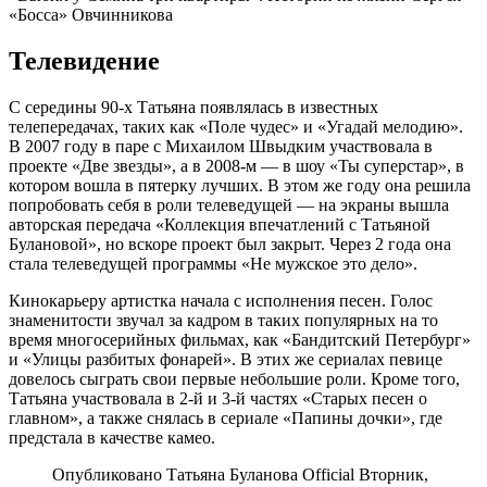
«Босса» Овчинникова
Телевидение
С середины 90-х Татьяна появлялась в известных
телепередачах, таких как «Поле чудес» и «Угадай мелодию».
В 2007 году в паре с Михаилом Швыдким участвовала в
проекте «Две звезды», а в 2008-м — в шоу «Ты суперстар», в
котором вошла в пятерку лучших. В этом же году она решила
попробовать себя в роли телеведущей — на экраны вышла
авторская передача «Коллекция впечатлений с Татьяной
Булановой», но вскоре проект был закрыт. Через 2 года она
стала телеведущей программы «Не мужское это дело».
Кинокарьеру артистка начала с исполнения песен. Голос
знаменитости звучал за кадром в таких популярных на то
время многосерийных фильмах, как «Бандитский Петербург»
и «Улицы разбитых фонарей». В этих же сериалах певице
довелось сыграть свои первые небольшие роли. Кроме того,
Татьяна участвовала в 2-й и 3-й частях «Старых песен о
главном», а также снялась в сериале «Папины дочки», где
предстала в качестве камео.
Опубликовано Татьяна Буланова Official Вторник,