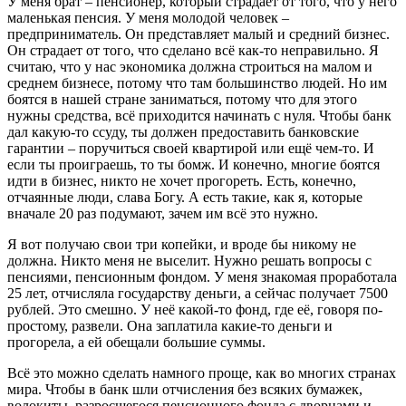
У меня брат – пенсионер, который страдает от того, что у него
маленькая пенсия. У меня молодой человек –
предприниматель. Он представляет малый и средний бизнес.
Он страдает от того, что сделано всё как-то неправильно. Я
считаю, что у нас экономика должна строиться на малом и
среднем бизнесе, потому что там большинство людей. Но им
боятся в нашей стране заниматься, потому что для этого
нужны средства, всё приходится начинать с нуля. Чтобы банк
дал какую-то ссуду, ты должен предоставить банковские
гарантии – поручиться своей квартирой или ещё чем-то. И
если ты проиграешь, то ты бомж. И конечно, многие боятся
идти в бизнес, никто не хочет прогореть. Есть, конечно,
отчаянные люди, слава Богу. А есть такие, как я, которые
вначале 20 раз подумают, зачем им всё это нужно.
Я вот получаю свои три копейки, и вроде бы никому не
должна. Никто меня не выселит. Нужно решать вопросы с
пенсиями, пенсионным фондом. У меня знакомая проработала
25 лет, отчисляла государству деньги, а сейчас получает 7500
рублей. Это смешно. У неё какой-то фонд, где её, говоря по-
простому, развели. Она заплатила какие-то деньги и
прогорела, а ей обещали большие суммы.
Всё это можно сделать намного проще, как во многих странах
мира. Чтобы в банк шли отчисления без всяких бумажек,
волокиты, разросшегося пенсионного фонда с дворцами и