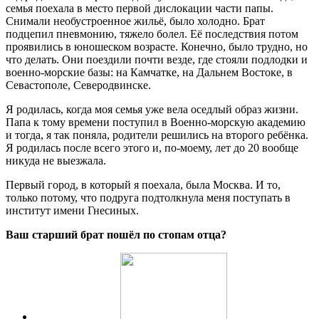
семья поехала в место первой дислокации части папы.
Снимали необустроенное жильё, было холодно. Брат
подцепил пневмонию, тяжело болел. Её последствия потом
проявились в юношеском возрасте. Конечно, было трудно, но
что делать. Они поездили почти везде, где стояли подлодки и
военно-морские базы: на Камчатке, на Дальнем Востоке, в
Севастополе, Северодвинске.
Я родилась, когда моя семья уже вела оседлый образ жизни.
Папа к тому времени поступил в Военно-морскую академию
и тогда, я так поняла, родители решились на второго ребёнка.
Я родилась после всего этого и, по-моему, лет до 20 вообще
никуда не выезжала.
Первый город, в который я поехала, была Москва. И то,
только потому, что подруга подтолкнула меня поступать в
институт имени Гнесиных.
Ваш старший брат пошёл по стопам отца?