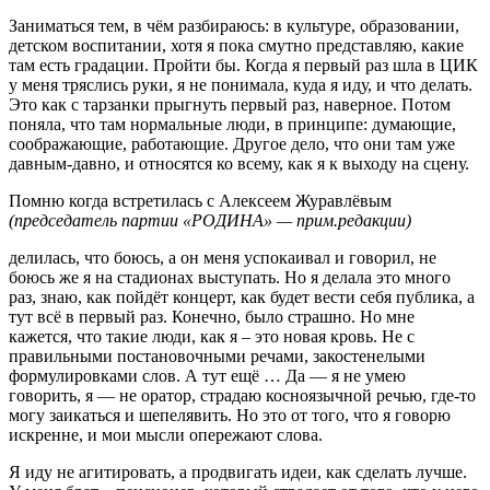
Заниматься тем, в чём разбираюсь: в культуре, образовании,
детском воспитании, хотя я пока смутно представляю, какие
там есть градации. Пройти бы. Когда я первый раз шла в ЦИК
у меня тряслись руки, я не понимала, куда я иду, и что делать.
Это как с тарзанки прыгнуть первый раз, наверное. Потом
поняла, что там нормальные люди, в принципе: думающие,
соображающие, работающие. Другое дело, что они там уже
давным-давно, и относятся ко всему, как я к выходу на сцену.
Помню когда встретилась с Алексеем Журавлёвым
(председатель партии «РОДИНА» — прим.редакции)
делилась, что боюсь, а он меня успокаивал и говорил, не
боюсь же я на стадионах выступать. Но я делала это много
раз, знаю, как пойдёт концерт, как будет вести себя публика, а
тут всё в первый раз. Конечно, было страшно. Но мне
кажется, что такие люди, как я – это новая кровь. Не с
правильными постановочными речами, закостенелыми
формулировками слов. А тут ещё … Да — я не умею
говорить, я — не оратор, страдаю косноязычной речью, где-то
могу заикаться и шепелявить. Но это от того, что я говорю
искренне, и мои мысли опережают слова.
Я иду не агитировать, а продвигать идеи, как сделать лучше.