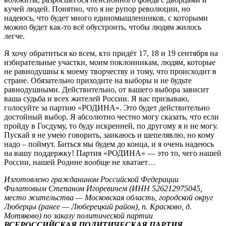
кучей людей. Понятно, что я не рупор революции, но
надеюсь, что будет много единомышленников, с которыми
можно будет как-то всё обустроить, чтобы людям жилось
легче.
Я хочу обратиться ко всем, кто придёт 17, 18 и 19 сентября на
избирательные участки, моим поклонникам, людям, которые
не равнодушны к моему творчеству и тому, что происходит в
стране. Обязательно приходите на выборы и не будьте
равнодушными. Действительно, от вашего выбора зависит
ваша судьба и всех жителей России. Я вас призываю,
голосуйте за партию «РОДИНА». Это будет действительно
достойный выбор. Я абсолютно честно могу сказать, что если
пройду в Госдуму, то буду искренней, по другому я и не могу.
Пускай я не умею говорить, заикаюсь и шепелявлю, но кому
надо – поймут. Биться мы будем до конца, и я очень надеюсь
на вашу поддержку! Партия «РОДИНА» — это то, чего нашей
России, нашей Родине вообще не хватает…
Изготовлено гражданином Российской Федерации
Филатовым Степаном Игоревичем (ИНН 526212975045,
место жительства — Московская область, городской округ
Люберцы (ранее — Люберецкий район), п. Красково, д.
Мотяково) по заказу политической партии
ВСЕРОССИЙСКАЯ ПОЛИТИЧЕСКАЯ ПАРТИЯ