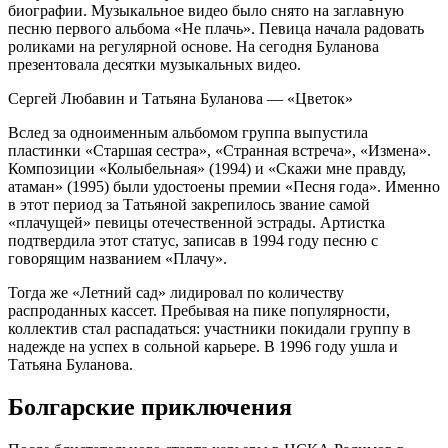
биографии. Музыкальное видео было снято на заглавную
песню первого альбома «Не плачь». Певица начала радовать
роликами на регулярной основе. На сегодня Буланова
презентовала десятки музыкальных видео.
Сергей Любавин и Татьяна Буланова — «Цветок»
Вслед за одноименным альбомом группа выпустила
пластинки «Старшая сестра», «Странная встреча», «Измена».
Композиции «Колыбельная» (1994) и «Скажи мне правду,
атаман» (1995) были удостоены премии «Песня года». Именно
в этот период за Татьяной закрепилось звание самой
«плачущей» певицы отечественной эстрады. Артистка
подтвердила этот статус, записав в 1994 году песню с
говорящим названием «Плачу».
Тогда же «Летний сад» лидировал по количеству
распроданных кассет. Пребывая на пике популярности,
коллектив стал распадаться: участники покидали группу в
надежде на успех в сольной карьере. В 1996 году ушла и
Татьяна Буланова.
Болгарские приключения