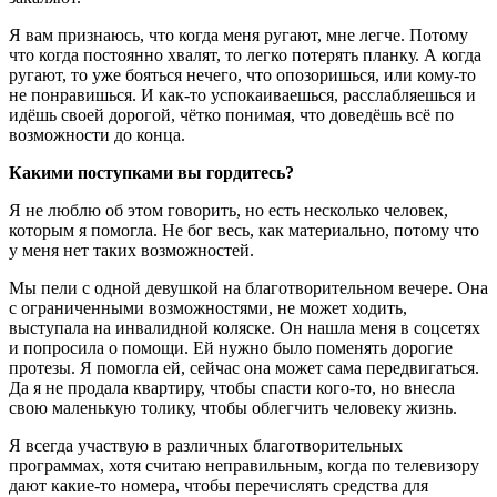
Я вам признаюсь, что когда меня ругают, мне легче. Потому
что когда постоянно хвалят, то легко потерять планку. А когда
ругают, то уже бояться нечего, что опозоришься, или кому-то
не понравишься. И как-то успокаиваешься, расслабляешься и
идёшь своей дорогой, чётко понимая, что доведёшь всё по
возможности до конца.
Какими поступками вы гордитесь?
Я не люблю об этом говорить, но есть несколько человек,
которым я помогла. Не бог весь, как материально, потому что
у меня нет таких возможностей.
Мы пели с одной девушкой на благотворительном вечере. Она
с ограниченными возможностями, не может ходить,
выступала на инвалидной коляске. Он нашла меня в соцсетях
и попросила о помощи. Ей нужно было поменять дорогие
протезы. Я помогла ей, сейчас она может сама передвигаться.
Да я не продала квартиру, чтобы спасти кого-то, но внесла
свою маленькую толику, чтобы облегчить человеку жизнь.
Я всегда участвую в различных благотворительных
программах, хотя считаю неправильным, когда по телевизору
дают какие-то номера, чтобы перечислять средства для