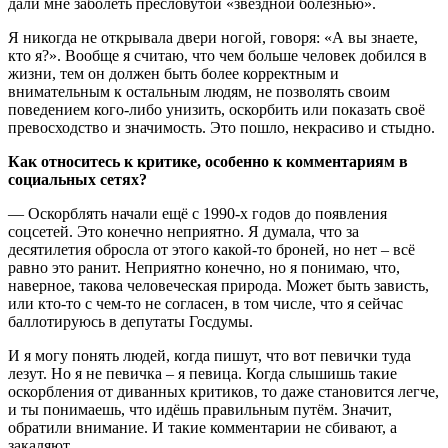
дали мне заболеть пресловутой «звёздной болезнью».
Я никогда не открывала двери ногой, говоря: «А вы знаете,
кто я?». Вообще я считаю, что чем больше человек добился в
жизни, тем он должен быть более корректным и
внимательным к остальным людям, не позволять своим
поведением кого-либо унизить, оскорбить или показать своё
превосходство и значимость. Это пошло, некрасиво и стыдно.
Как относитесь к критике, особенно к комментариям в
социальных сетях?
— Оскорблять начали ещё с 1990-х годов до появления
соцсетей. Это конечно неприятно. Я думала, что за
десятилетия обросла от этого какой-то броней, но нет – всё
равно это ранит. Неприятно конечно, но я понимаю, что,
наверное, такова человеческая природа. Может быть зависть,
или кто-то с чем-то не согласен, в том числе, что я сейчас
баллотируюсь в депутаты Госдумы.
И я могу понять людей, когда пишут, что вот певички туда
лезут. Но я не певичка – я певица. Когда слышишь такие
оскорбления от диванных критиков, то даже становится легче,
и ты понимаешь, что идёшь правильным путём. Значит,
обратили внимание. И такие комментарии не сбивают, а
закаляют.