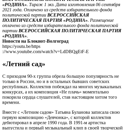
«РОДИНА»
. Тираж 1 экз. Дата изготовления 06 сентября
2021 года. Оплачено из средств избирательного фонда
политической партии
ВСЕРОССИЙСКАЯ
ПОЛИТИЧЕСКАЯ ПАРТИЯ «РОДИНА»
. Размещение
оплачено из средств избирательного фонда политической
партии
ВСЕРОССИЙСКАЯ ПОЛИТИЧЕСКАЯ ПАРТИЯ
«РОДИНА»
.
Новости на Блoкнoт-Волгоград
https://youtu.be/https
://www.youtube.com/watch?v=LdDBQgEtF-E
«Летний сад»
С приходом 90-х группа обрела большую популярность не
только в России, но и в остальных бывших советских
республиках. Коллектив побеждал на многих музыкальных
конкурсах, а их композиция «Не плачь» моментально
покорила сердца слушателей, став настоящим хитом того
времени.
Вместе с «Летним садом» Татьяна Буланова записала свою
первую композицию «Девчонка», с которой коллектив
дебютировал в апреле 1990 года. В 1991-м артистка
выпустила и первый музыкальный клип в своей творческой