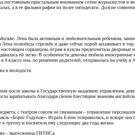
под постоянным пристальным вниманием сотни журналистов и м
алах, а в ее фильмографии их более пятидесяти. Долгие сомне
 Москве. Лена была активным и любознательным ребенком, заним
Лена полюбила стрельбу и даже сейчас порой захаживает в тир.
а настоящим сорванцом, играм в куклы предпочитала дворовые 
давалась ей легко. В особенности девочка любила иностранные 
 в 9 классе она, по решению родителей, отправилась на учебу в
пив после школы в Государственную академию управления, девушк
могла зарабатывать благодаря своим блестящим знаниям английс
редмета, с театром совсем не связанным – управление персонало
акль «Борис Годунов». Играть Елене понравилась, и вскоре она 
 в труппу и посвятила ему следующие два года жизни.