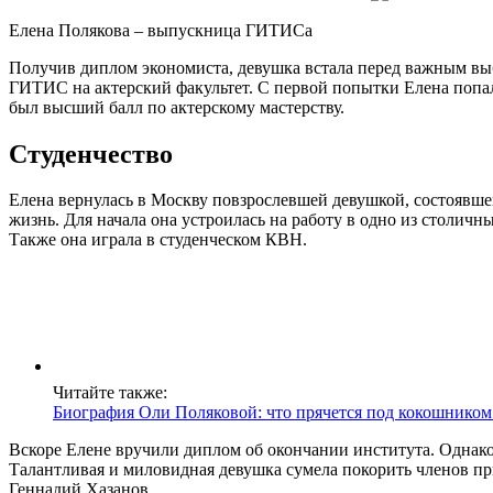
Елена Полякова – выпускница ГИТИСа
Получив диплом экономиста, девушка встала перед важным выб
ГИТИС на актерский факультет. С первой попытки Елена попала
был высший балл по актерскому мастерству.
Студенчество
Елена вернулась в Москву повзрослевшей девушкой, состоявшей
жизнь. Для начала она устроилась на работу в одно из столичн
Также она играла в студенческом КВН.
Читайте также:
Биография Оли Поляковой: что прячется под кокошнико
Вскоре Елене вручили диплом об окончании института. Однако 
Талантливая и миловидная девушка сумела покорить членов п
Геннадий Хазанов.