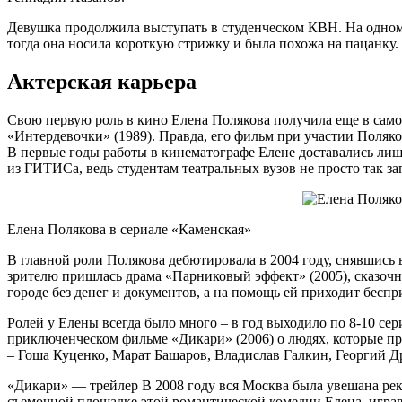
Девушка продолжила выступать в студенческом КВН. На одном 
тогда она носила короткую стрижку и была похожа на пацанку.
Актерская карьера
Свою первую роль в кино Елена Полякова получила еще в самом 
«Интердевочки» (1989). Правда, его фильм при участии Поляко
В первые годы работы в кинематографе Елене доставались лишь
из ГИТИСа, ведь студентам театральных вузов не просто так з
Елена Полякова в сериале «Каменская»
В главной роли Полякова дебютировала в 2004 году, снявшись
зрителю пришлась драма «Парниковый эффект» (2005), сказочны
городе без денег и документов, а на помощь ей приходит бес
Ролей у Елены всегда было много – в год выходило по 8-10 се
приключенческом фильме «Дикари» (2006) о людях, которые пр
– Гоша Куценко, Марат Башаров, Владислав Галкин, Георгий Д
«Дикари» — трейлер В 2008 году вся Москва была увешана ре
съемочной площадке этой романтической комедии Елена, играв