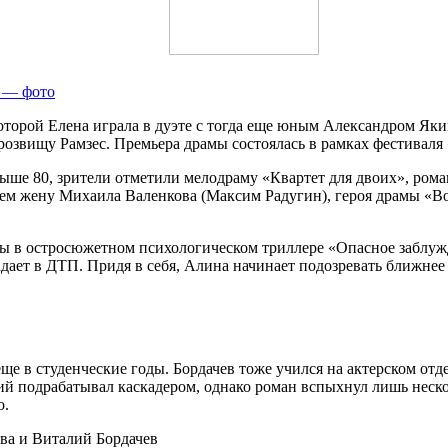
и — фото
оторой Елена играла в дуэте с тогда еще юным Александром Яки
розвищу Рамзес. Премьера драмы состоялась в рамках фестиваля
ыше 80, зрители отметили мелодраму «Квартет для двоих», ром
затем жену Михаила Валенкова (Максим Радугин), героя драмы «
ны в остросюжетном психологическом триллере «Опасное заблуж
дает в ДТП. Придя в себя, Алина начинает подозревать ближнее 
е в студенческие годы. Бордачев тоже учился на актерском отд
й подрабатывал каскадером, однако роман вспыхнул лишь нескол
о.