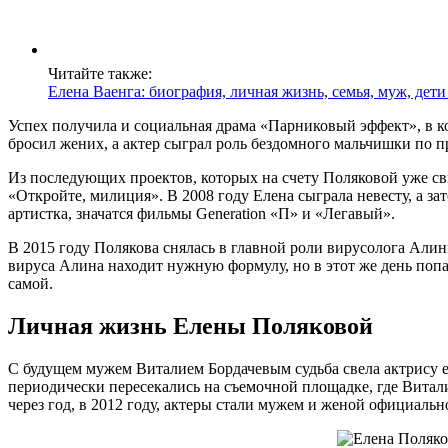
Читайте также:
Елена Ваенга: биография, личная жизнь, семья, муж, дет
Успех получила и социальная драма «Парниковый эффект», в к
бросил жених, а актер сыграл роль бездомного мальчишки по п
Из последующих проектов, которых на счету Поляковой уже св
«Откройте, милиция». В 2008 году Елена сыграла невесту, а 
артистка, значатся фильмы Generation «П» и «Легавый».
В 2015 году Полякова снялась в главной роли вирусолога Али
вируса Алина находит нужную формулу, но в этот же день попа
самой.
Личная жизнь Елены Поляковой
С будущем мужем Виталием Бордачевым судьба свела актрису ещ
периодически пересекались на съемочной площадке, где Витали
через год, в 2012 году, актеры стали мужем и женой официальн