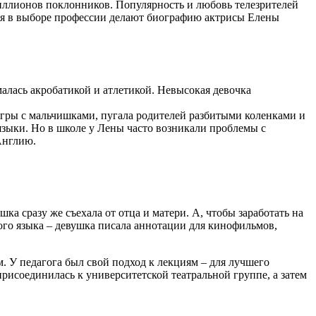
иллионов поклонников. Популярность и любовь телезрителей
ния в выборе профессии делают биографию актрисы Елены
алась акробатикой и атлетикой. Невысокая девочка
игры с мальчишками, пугала родителей разбитыми коленками и
языки. Но в школе у Лены часто возникали проблемы с
 Англию.
а сразу же съехала от отца и матери. А, чтобы заработать на
кого языка – девушка писала аннотации для кинофильмов,
м. У педагога был свой подход к лекциям – для лучшего
присоединилась к университетской театральной группе, а затем