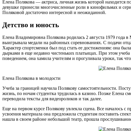
Елена Полякова — актриса, личная жизнь которой находится 
девушке принесли многочисленные роли в кинофильмах и сери
Поляковой достаточно интересной и неожиданной.
Детство и юность
Елена Владимировна Полякова родилась 2 августа 1979 года в
выигрывала медали на районных соревнованиях. С подачи отца 
Характер спортсменки был под стать ее достижениям: она был
дырками в еще недавно чистеньких платьицах. При этом учеба 
поведением, она хамила учителям и прогуливала уроки, так что
Елена Полякова в молодости
Учеба за границей научила Полякову самостоятельности. Посту
жизнь, по ночам студентка трудилась в казино. Позже Елена с
переводила тексты для видеороликов и так далее.
Еще на первом курсе Полякову увлекла сцена. Все началось с п
усвоения материала она предложила студентам поставить спект
нашла в своем районе небольшой театр, прошла прослушивание