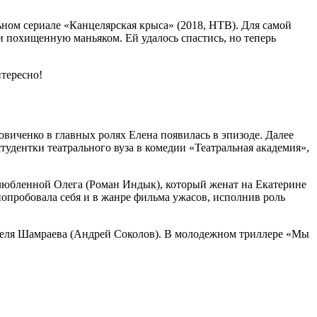
ном сериале «Канцелярская крыса» (2018, НТВ). Для самой
и похищенную маньяком. Ей удалось спастись, но теперь
тересно!
овиченко в главных ролях Елена появилась в эпизоде. Далее
тудентки театрального вуза в комедии «Театральная академия»,
злюбленной Олега (Роман Индык), который женат на Екатерине
опробовала себя и в жанре фильма ужасов, исполнив роль
ателя Шамраева (Андрей Соколов). В молодежном триллере «Мы