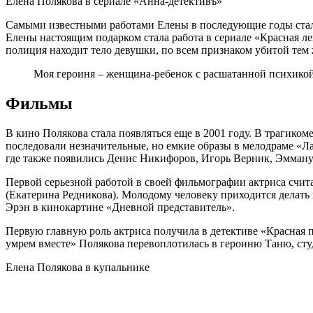
Елена Полякова в сериале «Анна-детективъ»
Самыми известными работами Елены в последующие годы стали
Елены настоящим подарком стала работа в сериале «Красная ле
полиция находит тело девушки, по всем признаком убитой тем 
Моя героиня – женщина-ребенок с расшатанной психикой.
Фильмы
В кино Полякова стала появляться еще в 2001 году. В трагико
последовали незначительные, но емкие образы в мелодраме «Ла
где также появились Денис Никифоров, Игорь Верник, Эмману
Первой серьезной работой в своей фильмографии актриса счит
(Екатерина Редникова). Молодому человеку приходится делать
Эрэн в кинокартине «Дневной представитель».
Первую главную роль актриса получила в детективе «Красная
умрем вместе» Полякова перевоплотилась в героиню Таню, ст
Елена Полякова в купальнике