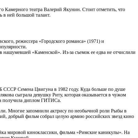
о Камерного театра Валерий Якунин. Стоит отметить, что
ь в ней большой талант.
вского, режиссера «Городского романса» (1971) и
опулярности.
 в нашумевшей «Каменской». Из-за съемок ее едва не отчислили
ГБ СССР Семена Цвигуна в 1982 году. Куда больше по душе
якова сыграла девушку Риту, которая оказывается в чужом
ена получила диплом ГИТИСа.
 роли. Многие запомнили актрису по необычной роли Рыбы в
ний, добрый фильм собрал целую армию российских звезд кино
йка мировой киноклассики, фильма «Римские каникулы». На
аром Кучерой.