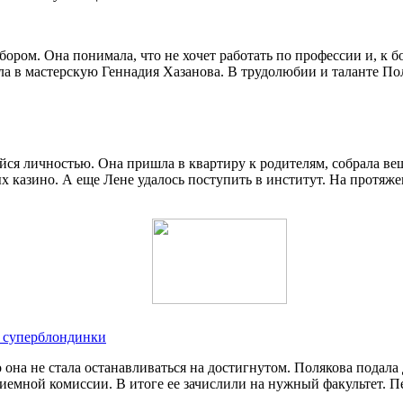
ором. Она понимала, что не хочет работать по профессии и, к 
 в мастерскую Геннадия Хазанова. В трудолюбии и таланте Поля
ся личностью. Она пришла в квартиру к родителям, собрала вещ
ых казино. А еще Лене удалось поступить в институт. На протяж
м суперблондинки
она не стала останавливаться на достигнутом. Полякова подала
риемной комиссии. В итоге ее зачислили на нужный факультет.