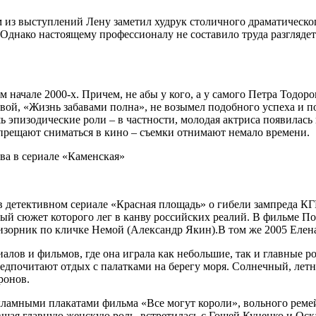
из выступлений Лену заметил худрук столичного драматическог
 Однако настоящему профессионалу не составило труда разглядет
начале 2000-х. Причем, не абы у кого, а у самого Петра Тодоро
вой, «Жизнь забавами полна», не возымел подобного успеха и п
 эпизодические роли – в частности, молодая актриса появилась
апрещают сниматься в кино – съемки отнимают немало времени.
 в детективном сериале «Красная площадь» о гибели зампреда К
й сюжет которого лег в канву российских реалий. В фильме Пол
призорник по кличке Немой (Александр Якин).В том же 2005 Ел
риалов и фильмов, где она играла как небольшие, так и главные
едпочитают отдых с палатками на берегу моря. Солнечный, лет
ронов.
кламными плакатами фильма «Все могут короли», вольного реме
шая главную женскую роль, встретилась с Гошей Куценко и Оск