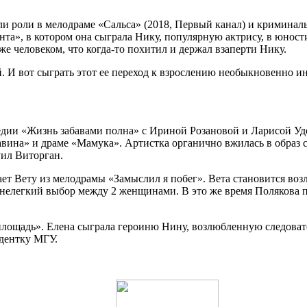
 роли в мелодраме «Сальса» (2018, Первый канал) и криминаль
нта», в котором она сыграла Нику, популярную актрису, в юност
же человеком, что когда-то похитил и держал взаперти Нику.
 И вот сыграть этот ее переход к взрослению необыкновенно ин
медии «Жизнь забавами полна» с Ириной Розановой и Ларисой Уд
вина» и драме «Мамука». Артистка органично вжилась в образ с
ил Виторган.
ает Вету из мелодрамы «Замыслил я побег». Вета становится во
 нелегкий выбор между 2 женщинами. В это же время Полякова п
 площадь». Елена сыграла героиню Нину, возлюбленную следов
удентку МГУ.