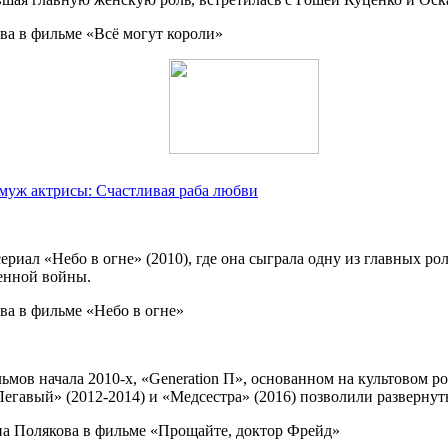
 муж актрисы: Счастливая раба любви
риал «Небо в огне» (2010), где она сыграла одну из главных ро
енной войны.
ьмов начала 2010-х, «Generation П», основанном на культовом 
егавый» (2012-2014) и «Медсестра» (2016) позволили развернут