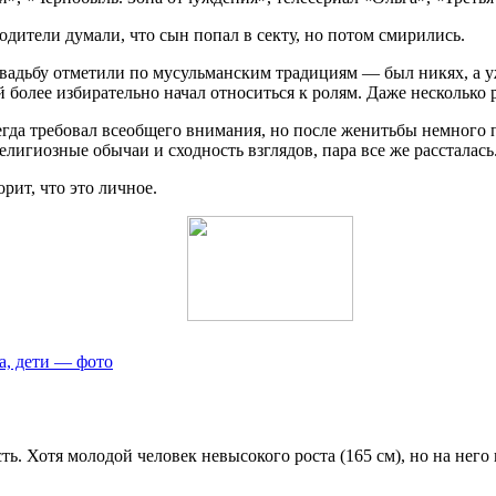
дители думали, что сын попал в секту, но потом смирились.
вадьбу отметили по мусульманским традициям — был никях, а уж
й более избирательно начал относиться к ролям. Даже несколько р
егда требовал всеобщего внимания, но после женитьбы немного п
религиозные обычаи и сходность взглядов, пара все же рассталась
рит, что это личное.
а, дети — фото
ь. Хотя молодой человек невысокого роста (165 см), но на нег