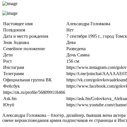
Настоящее имя
Александра Головкова
Псевдоним
Нет
Дата и место рождения
7 сентября 1995 г., город Томск
Знак Зодиака
Дева
Семейное положение
Разведена
Дети
Дочь Самиа
Рост
156 см
Инстаграм
https://www.instagram.com/golov
Телеграмм
https://t.me/joinchat/AAAAAE
Официальная группа ВК
https://vk.com/golovkovaaleksand
Фейсбук
https://www.facebook.com/golov
https://ok.ru/profile/568099118466
Ask.fm
https://ask.fm/Golovkova_Aleks
Ютуб
https://www.youtube.com/chan
Александра Головкова – блогер, дизайнер, бывшая жена актера
смене вероисповедания армия подписчиков ее страницы в Инст