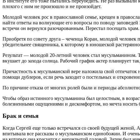
В институте его тоже пытались переубедить. Не раз вызывали к
плохого с ним не произошло и не произойдет.
Молодой человек рос в православной семье, крещен в правосл
найти ответы на волнующие его вопросы по поводу заповедей 
встречи он вернулся разочарованным. Перестал посещать храм.
Приобретя по совету друга – чеченца Коран, молодой человек п
убедительнее священника, к которому в юношеской растерянн
Результат — молодой 20-летний человек стал мусульманином. Т
вкушает до захода солнца. Рабочий график актер планирует та
Причастность к мусульманской вере наложила свой отпечаток н
помощи дублеров, если речь заходит о постельных и откровенн
По причине отказа от многих ролей были и периоды абсолютно
Чтобы образ истинного мусульманина был целостным, в возраст
болезненными ощущениями и дискомфортом, но мечта носить бор
Брак и семья
Когда Сергей еще только встречался со своей будущей женой, 
впитывала все рассказы о мусульманском единобожии. И очень
на которых она красуется с непокрытой головой. Затем был ни