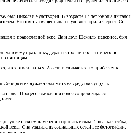
шения не отказался. Убедил родителей и окружение, что ничего
ве, был Николай Чудотворец. В возрасте 17 лет юноша пытался
ителем. Но ответы священника не удовлетворили Сергея. Со
е нашел в православной вере. Да и друг Шамиль, наверное, был
ульманскому празднику, держит строгий пост и ничего не
 по пятницам.
одится отказываться. А если и снимается, то прибегает к
 в Сибирь и вынужден был жить на средства супруги.
и затылка. Процесс вживления волос сопровождался
дности.
л девушке о своем намерении принять ислам. Саша, как губка,
кой веры. Она удалила из социальных сетей все фотографии,
 расписались.