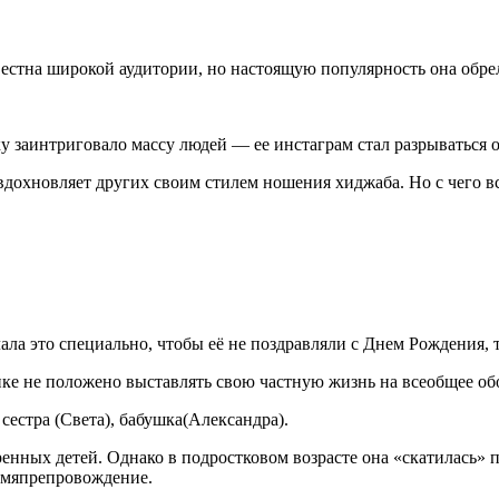
естна широкой аудитории, но настоящую популярность она обрела
 заинтриговало массу людей — ее инстаграм стал разрываться о
дохновляет других своим стилем ношения хиджаба. Но с чего вс
ала это специально, чтобы её не поздравляли с Днем Рождения, т
нке не положено выставлять свою частную жизнь на всеобщее об
 сестра (Света), бабушка(Александра).
ренных детей. Однако в подростковом возрасте она «скатилась» п
ремяпрепровождение.