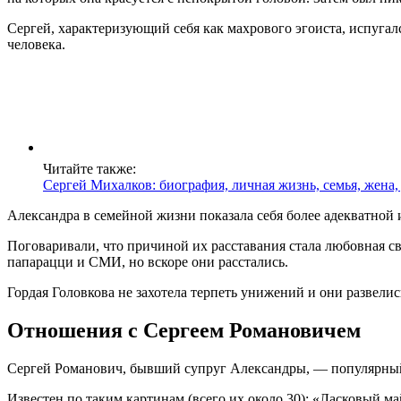
Сергей, характеризующий себя как махрового эгоиста, испугал
человека.
Читайте также:
Сергей Михалков: биография, личная жизнь, семья, жена
Александра в семейной жизни показала себя более адекватной 
Поговаривали, что причиной их расставания стала любовная св
папарацци и СМИ, но вскоре они расстались.
Гордая Головкова не захотела терпеть унижений и они развели
Отношения с Сергеем Романовичем
Сергей Романович, бывший супруг Александры, — популярный
Известен по таким картинам (всего их около 30): «Ласковый ма