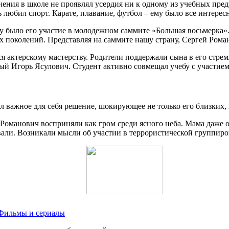
ения в школе не проявлял усердия ни к одному из учебных пред
ь любил спорт. Карате, плавание, футбол – ему было все интересн
 было его участие в молодежном саммите «Большая восьмерка».
 поколений. Представляя на саммите нашу страну, Сергей Рома
я актерскому мастерству. Родители поддержали сына в его стрем
 Игорь Ясулович. Студент активно совмещал учебу с участием 
 важное для себя решение, шокирующее не только его близких, 
оманович восприняли как гром среди ясного неба. Мама даже о
вали. Возникали мысли об участии в террористической группиро
 Фильмы и сериалы