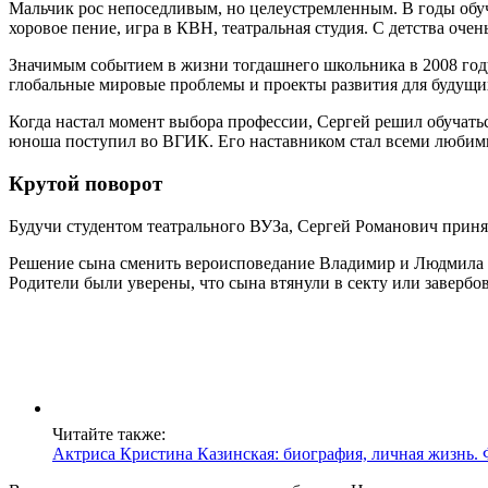
Мальчик рос непоседливым, но целеустремленным. В годы обуч
хоровое пение, игра в КВН, театральная студия. С детства очен
Значимым событием в жизни тогдашнего школьника в 2008 году
глобальные мировые проблемы и проекты развития для будущих
Когда настал момент выбора профессии, Сергей решил обучатьс
юноша поступил во ВГИК. Его наставником стал всеми любимый
Крутой поворот
Будучи студентом театрального ВУЗа, Сергей Романович принял
Решение сына сменить вероисповедание Владимир и Людмила Р
Родители были уверены, что сына втянули в секту или завербо
Читайте также:
Актриса Кристина Казинская: биография, личная жизнь.