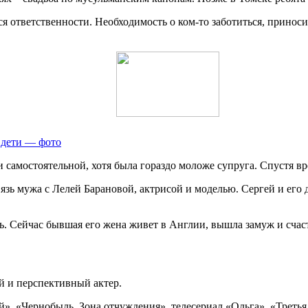
ся ответственности. Необходимость о ком-то заботиться, принос
, дети — фото
и самостоятельной, хотя была гораздо моложе супруга. Спустя в
язь мужа с Лелей Барановой, актрисой и моделью. Сергей и его 
сь. Сейчас бывшая его жена живет в Англии, вышла замуж и счас
 и перспективный актер.
й», «Чернобыль. Зона отчуждения», телесериал «Ольга», «Третья