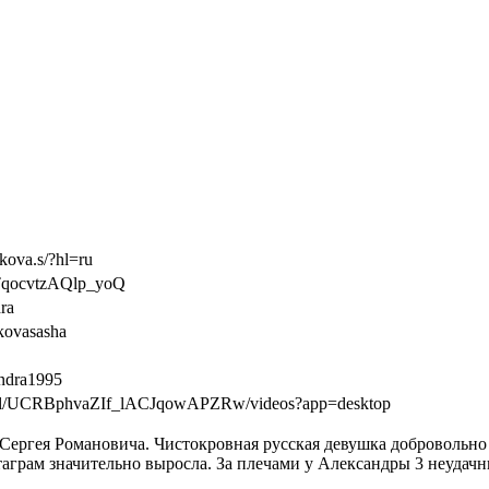
kova.s/?hl=ru
6TqocvtzAQlp_yoQ
ra
kovasasha
andra1995
nel/UCRBphvaZIf_lACJqowAPZRw/videos?app=desktop
 Сергея Романовича. Чистокровная русская девушка добровольно 
аграм значительно выросла. За плечами у Александры 3 неудачн