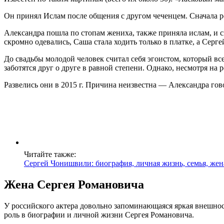
Он принял Ислам после общения с другом чеченцем. Сначала ро
Александра пошла по стопам жениха, также приняла ислам, и с
скромно одевались, Саша стала ходить только в платке, а Серге
До свадьбы молодой человек считал себя эгоистом, который вс
заботятся друг о друге в равной степени. Однако, несмотря на 
Развелись они в 2015 г. Причина неизвестна — Александра гово
Читайте также:
Сергей Чонишвили: биография, личная жизнь, семья, жен
Жена Сергея Романовича
У российского актера довольно запоминающаяся яркая внешност
роль в биографии и личной жизни Сергея Романовича.