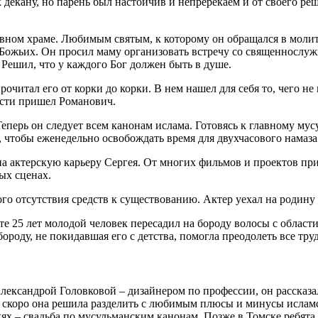
 декану, но парень был настойчив и непререкаем и от своего ре
авном храме. Любимым святым, к которому он обращался в молит
Божьих. Он просил маму организовать встречу со священнослуж
 Решил, что у каждого Бог должен быть в душе.
рочитал его от корки до корки. В нем нашел для себя то, чего н
ости пришел Романович.
еперь он следует всем канонам ислама. Готовясь к главному мус
к, чтобы еженедельно освобождать время для двухчасового намаза
а актерскую карьеру Сергея. От многих фильмов и проектов прих
ых сценах.
го отсутствия средств к существованию. Актер уехал на родину
е 25 лет молодой человек пересадил на бороду волосы с област
оду, не покидавшая его с детства, помогла преодолеть все тру
Александрой Головковой – дизайнером по профессии, он рассказа
 скоро она решила разделить с любимым плюсы и минусы исламс
кях – свадьба по мусульманским канонам. Позже в Томске ребята