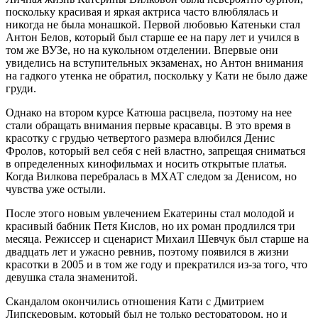
поскольку красивая и яркая актриса часто влюблялась и
никогда не была монашкой. Первой любовью Катеньки стал
Антон Белов, который был старше ее на пару лет и учился в
том же ВУЗе, но на кукольном отделении. Впервые они
увиделись на вступительных экзаменах, но Антон внимания
на гадкого утенка не обратил, поскольку у Кати не было даже
груди.
Однако на втором курсе Катюша расцвела, поэтому на нее
стали обращать внимания первые красавцы. В это время в
красотку с грудью четвертого размера влюбился Денис
Фролов, который вел себя с ней властно, запрещая сниматься
в определенных кинофильмах и носить открытые платья.
Когда Вилкова перебралась в МХАТ следом за Денисом, но
чувства уже остыли.
После этого новым увлечением Екатерины стал молодой и
красивый бабник Петя Кислов, но их роман продлился три
месяца. Режиссер и сценарист Михаил Шевчук был старше на
двадцать лет и ужасно ревнив, поэтому появился в жизни
красотки в 2005 и в том же году и прекратился из-за того, что
девушка стала знаменитой.
Скандалом окончились отношения Кати с Дмитрием
Липскеровым, который был не только ресторатором, но и