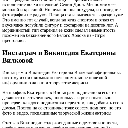
исполнение восхитительной Селин Дион. Мы помним ее
молодой и красивой. Но недавно она похудела, и последние
фотографии не радуют. Певица стала выглядеть гораздо хуже.
Это именно тот случай, когда занятия спортом и отказ от
вкусняшек погубили фигуру и состарили на десяток лет. А
морщинистый тип старения ее кожи сделал знаменитость
похожей на безжизненного Белого Ходока из «Игры
престолов».
Инстаграм и Википедия Екатерины
Вилковой
Инстаграм и Википедия Екатерины Вилковой официальны,
поэтому из них возможно почерпнуть море полезной
информации о жизни и творчестве актрисы.
На профиль Екатерины в Инстаграм подписано всего сто
девяносто шесть человек, поскольку актриса тщательно
проверяет каждого подписчика перед тем, как добавить его в
друзья. Постов на ее страничке тоже совсем немного, но это
фото и видео, посвященные творческой жизни актрисы.
Статья в Википедии содержит данные о детстве и юности,
учебе в школе и высших учебных заведениях, личной и