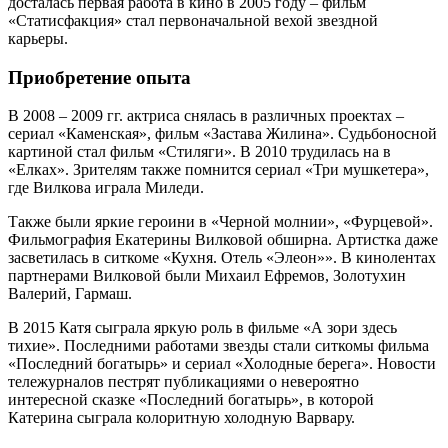
досталась первая работа в кино в 2005 году – фильм
«Статисфакция» стал первоначальной вехой звездной
карьеры.
Приобретение опыта
В 2008 – 2009 гг. актриса снялась в различных проектах –
сериал «Каменская», фильм «Застава Жилина». Судьбоносной
картиной стал фильм «Стиляги». В 2010 трудилась на в
«Елках». Зрителям также помнится сериал «Три мушкетера»,
где Вилкова играла Миледи.
Также были яркие героини в «Черной молнии», «Фурцевой».
Фильмография Екатерины Вилковой обширна. Артистка даже
засветилась в ситкоме «Кухня. Отель «Элеон»». В кинолентах
партнерами Вилковой были Михаил Ефремов, Золотухин
Валерий, Гармаш.
В 2015 Катя сыграла яркую роль в фильме «А зори здесь
тихие». Последними работами звезды стали ситкомы фильма
«Последний богатырь» и сериал «Холодные берега». Новости
тележурналов пестрят публикациями о невероятно
интересной сказке «Последний богатырь», в которой
Катерина сыграла колоритную холодную Варвару.