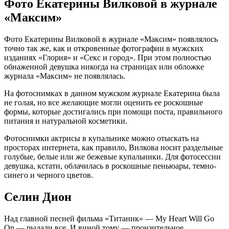
Фото Екатерины Вилковой в журнале
«Максим»
Фото Екатерины Вилковой в журнале «Максим» появлялось
точно так же, как и откровенные фотографии в мужских
изданиях «Глория» и «Секс и город». При этом полностью
обнаженной девушка никогда на страницах или обложке
журнала «Максим» не появлялась.
На фотоснимках в данном мужском журнале Екатерина была
не голая, но все желающие могли оценить ее роскошные
формы, которые достигались при помощи поста, правильного
питания и натуральной косметики.
Фотоснимки актрисы в купальнике можно отыскать на
просторах интернета, как правило, Вилкова носит раздельные
голубые, белые или же бежевые купальники. Для фотосессии
девушка, кстати, облачилась в роскошные пеньюары, темно-
синего и черного цветов.
Селин Дион
Над главной песней фильма «Титаник» — My Heart Will Go
On — рыдали все. И виной тому — пронзительное