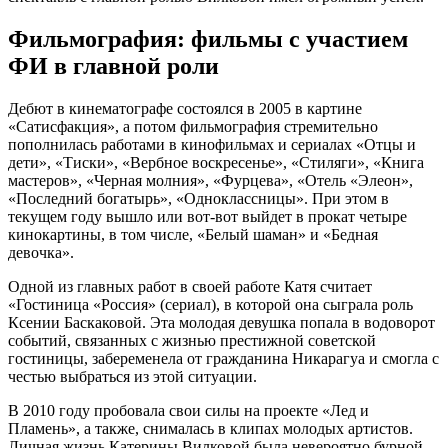
Фильмография: фильмы с участием
ФИ в главной роли
Дебют в кинематографе состоялся в 2005 в картине
«Сатисфакция», а потом фильмография стремительно
пополнилась работами в кинофильмах и сериалах «Отцы и
дети», «Тиски», «Вербное воскресенье», «Стиляги», «Книга
мастеров», «Черная молния», «Фурцева», «Отель «Элеон»,
«Последний богатырь», «Одноклассницы». При этом в
текущем году вышло или вот-вот выйдет в прокат четыре
кинокартины, в том числе, «Белый шаман» и «Бедная
девочка».
Одной из главных работ в своей работе Катя считает
«Гостиница «Россия» (сериал), в которой она сыграла роль
Ксении Баскаковой. Эта молодая девушка попала в водоворот
событий, связанных с жизнью престижной советской
гостиницы, забеременела от гражданина Никарагуа и смогла с
честью выбраться из этой ситуации.
В 2010 году пробовала свои силы на проекте «Лед и
Пламень», а также, снималась в клипах молодых артистов.
Личная жизнь Катерины Вилковой была невероятно бурной,