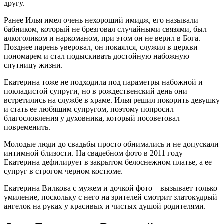
другу.
Ранее Илья имел очень нехороший имидж, его называли
бабником, который не брезговал случайными связями, был
алкоголиком и наркоманом, при этом он не верил в Бога.
Позднее парень уверовал, он покаялся, служил в церкви
пономарем и стал подыскивать достойную набожную
спутницу жизни.
Екатерина тоже не подходила под параметры набожной и
покладистой супруги, но в рождественский день они
встретились на службе в храме. Илья решил покорить девушку
и стать ее любящим супругом, поэтому попросил
благословления у духовника, который посоветовал
повременить.
Молодые люди до свадьбы просто обнимались и не допускали
интимной близости. На свадебном фото в 2011 году
Екатерина дефилирует в закрытом белоснежном платье, а ее
супруг в строгом черном костюме.
Екатерина Вилкова с мужем и дочкой фото – вызывает только
умиление, поскольку с него на зрителей смотрит златокудрый
ангелок на руках у красивых и чистых душой родителями.