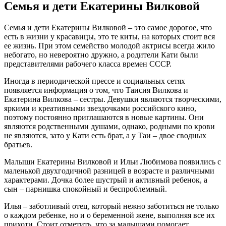
Семья и дети Екатерины Вилковой
Семья и дети Екатерины Вилковой – это самое дорогое, что
есть в жизни у красавицы, это те киты, на которых стоит вся
ее жизнь. При этом семейство молодой актрисы всегда жило
небогато, но невероятно дружно, а родители Кати были
представителями рабочего класса времен СССР.
Иногда в периодической прессе и социальных сетях
появляется информация о том, что Таисия Вилкова и
Екатерина Вилкова – сестры. Девушки являются творческими,
яркими и креативными звездочками российского кино,
поэтому постоянно приглашаются в новые картины. Они
являются родственными душами, однако, родными по крови
не являются, зато у Кати есть брат, а у Таи – двое сводных
братьев.
Малыши Екатерины Вилковой и Ильи Любимова появились с
маленькой двухгодичной разницей в возрасте и различными
характерами. Дочка более шустрый и активный ребенок, а
сын – парнишка спокойный и беспроблемный.
Илья – заботливый отец, который нежно заботиться не только
о каждом ребенке, но и о беременной жене, выполняя все их
прихоти. Стоит отметить, что за малышами помогает