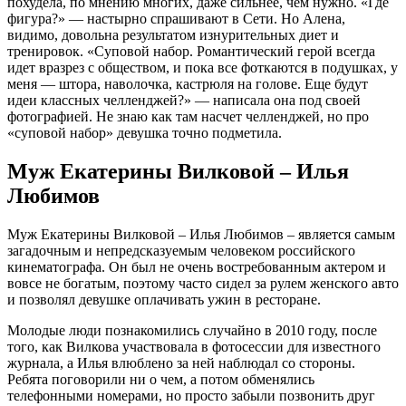
похудела, по мнению многих, даже сильнее, чем нужно. «Где
фигура?» — настырно спрашивают в Сети. Но Алена,
видимо, довольна результатом изнурительных диет и
тренировок. «Суповой набор. Романтический герой всегда
идет вразрез с обществом, и пока все фоткаются в подушках, у
меня — штора, наволочка, кастрюля на голове. Еще будут
идеи классных челленджей?» — написала она под своей
фотографией. Не знаю как там насчет челленджей, но про
«суповой набор» девушка точно подметила.
Муж Екатерины Вилковой – Илья
Любимов
Муж Екатерины Вилковой – Илья Любимов – является самым
загадочным и непредсказуемым человеком российского
кинематографа. Он был не очень востребованным актером и
вовсе не богатым, поэтому часто сидел за рулем женского авто
и позволял девушке оплачивать ужин в ресторане.
Молодые люди познакомились случайно в 2010 году, после
того, как Вилкова участвовала в фотосессии для известного
журнала, а Илья влюблено за ней наблюдал со стороны.
Ребята поговорили ни о чем, а потом обменялись
телефонными номерами, но просто забыли позвонить друг