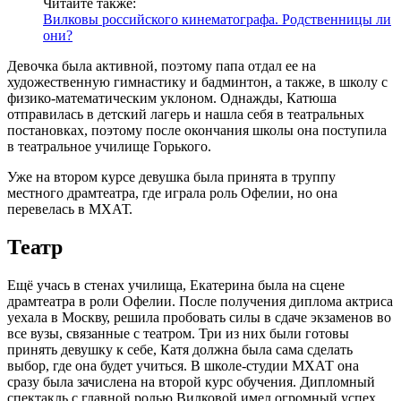
Читайте также:
Вилковы российского кинематографа. Родственницы ли
они?
Девочка была активной, поэтому папа отдал ее на
художественную гимнастику и бадминтон, а также, в школу с
физико-математическим уклоном. Однажды, Катюша
отправилась в детский лагерь и нашла себя в театральных
постановках, поэтому после окончания школы она поступила
в театральное училище Горького.
Уже на втором курсе девушка была принята в труппу
местного драмтеатра, где играла роль Офелии, но она
перевелась в МХАТ.
Театр
Ещё учась в стенах училища, Екатерина была на сцене
драмтеатра в роли Офелии. После получения диплома актриса
уехала в Москву, решила пробовать силы в сдаче экзаменов во
все вузы, связанные с театром. Три из них были готовы
принять девушку к себе, Катя должна была сама сделать
выбор, где она будет учиться. В школе-студии МХАТ она
сразу была зачислена на второй курс обучения. Дипломный
спектакль с главной ролью Вилковой имел огромный успех.