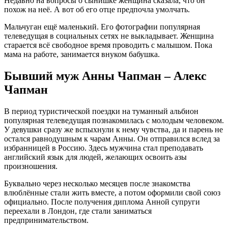
Недавно на вопросы о сынишке женщина сказала, что он
похож на неё. А вот об его отце предпочла умолчать.
Мальчуган ещё маленький. Его фотографии популярная
телеведущая в социальных сетях не выкладывает. Женщина
старается всё свободное время проводить с малышом. Пока
мама на работе, занимается внуком бабушка.
Бывший муж Анны Чапман – Алекс
Чапман
В период туристической поездки на туманный альбион
популярная телеведущая познакомилась с молодым человеком.
У девушки сразу же вспыхнули к нему чувства, да и парень не
остался равнодушным к чарам Анны. Он отправился вслед за
избранницей в Россию. Здесь мужчина стал преподавать
английский язык для людей, желающих освоить азы
произношения.
Буквально через несколько месяцев после знакомства
влюблённые стали жить вместе, а потом оформили свой союз
официально. После получения диплома Анной супруги
переехали в Лондон, где стали заниматься
предпринимательством.