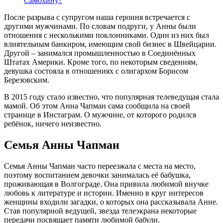
Самохину?
После разрыва с супругом наша героиня встречается с
другими мужчинами. По словам подруги, у Анны были
отношения с несколькими поклонниками. Один из них был
влиятельным банкиром, имеющим свой бизнес в Швейцарии.
Другой – занимался промышленностью в Соединённых
Штатах Америки. Кроме того, по некоторым сведениям,
девушка состояла в отношениях с олигархом Борисом
Березовским.
В 2015 году стало известно, что популярная телеведущая стала
мамой. Об этом Анна Чапман сама сообщила на своей
странице в Инстаграм. О мужчине, от которого родился
ребёнок, ничего неизвестно.
Семья Анны Чапман
Семья Анны Чапман часто переезжала с места на место,
поэтому воспитанием девочки занималась её бабушка,
проживающая в Волгограде. Она привила любимой внучке
любовь к литературе и истории. Именно в круг интересов
женщины входили загадки, о которых она рассказывала Анне.
Став популярной ведущей, звезда телеэкрана некоторые
передачи посвящает памяти любимой бабули.