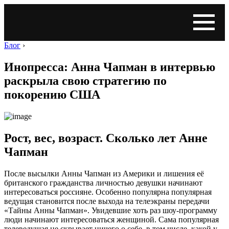
Блог
›
Инопресса: Анна Чапман в интервью
раскрыла свою стратегию по
покорению США
Рост, вес, возраст. Сколько лет Анне
Чапман
После высылки Анны Чапман из Америки и лишения её
британского гражданства личностью девушки начинают
интересоваться россияне. Особенно популярна популярная
ведущая становится после выхода на телеэкраны передачи
«Тайны Анны Чапман». Увидевшие хоть раз шоу-программу
люди начинают интересоваться женщиной. Сама популярная
телеведущая не скрывает ничего о себе, в том числе, какой у