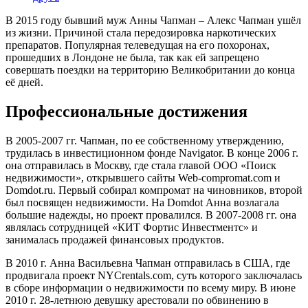
В 2015 году бывший муж Анны Чапман – Алекс Чапман ушёл
из жизни. Причиной стала передозировка наркотических
препаратов. Популярная телеведущая на его похоронах,
прошедших в Лондоне не была, так как ей запрещено
совершать поездки на территорию Великобритании до конца
её дней.
Профессиональные достижения
В 2005-2007 гг. Чапман, по ее собственному утверждению,
трудилась в инвестиционном фонде Navigator. В конце 2006 г.
она отправилась в Москву, где стала главой ООО «Поиск
недвижимости», открывшего сайты Web-compromat.com и
Domdot.ru. Первый собирал компромат на чиновников, второй
был посвящен недвижимости. На Domdot Анна возлагала
большие надежды, но проект провалился. В 2007-2008 гг. она
являлась сотрудницей «КИТ Фортис Инвестментс» и
занималась продажей финансовых продуктов.
В 2010 г. Анна Васильевна Чапман отправилась в США, где
продвигала проект NYCrentals.com, суть которого заключалась
в сборе информации о недвижимости по всему миру. В июне
2010 г. 28-летнюю девушку арестовали по обвинению в