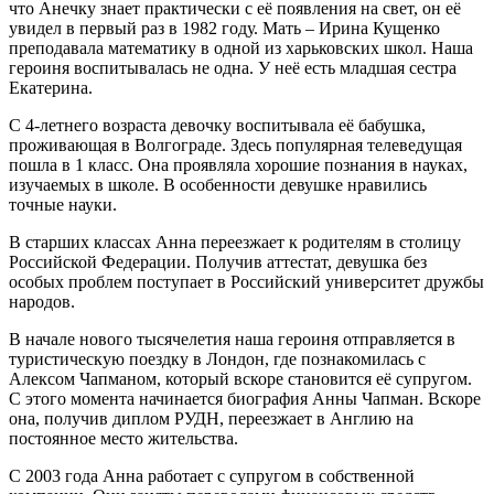
что Анечку знает практически с её появления на свет, он её
увидел в первый раз в 1982 году. Мать – Ирина Кущенко
преподавала математику в одной из харьковских школ. Наша
героиня воспитывалась не одна. У неё есть младшая сестра
Екатерина.
С 4-летнего возраста девочку воспитывала её бабушка,
проживающая в Волгограде. Здесь популярная телеведущая
пошла в 1 класс. Она проявляла хорошие познания в науках,
изучаемых в школе. В особенности девушке нравились
точные науки.
В старших классах Анна переезжает к родителям в столицу
Российской Федерации. Получив аттестат, девушка без
особых проблем поступает в Российский университет дружбы
народов.
В начале нового тысячелетия наша героиня отправляется в
туристическую поездку в Лондон, где познакомилась с
Алексом Чапманом, который вскоре становится её супругом.
С этого момента начинается биография Анны Чапман. Вскоре
она, получив диплом РУДН, переезжает в Англию на
постоянное место жительства.
С 2003 года Анна работает с супругом в собственной