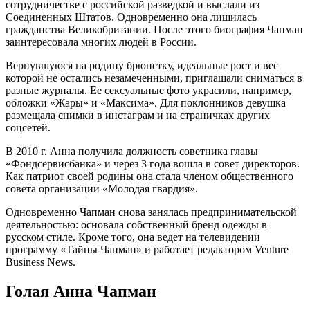
сотрудничестве с российской разведкой и выслали из
Соединенных Штатов. Одновременно она лишилась
гражданства Великобритании. После этого биография Чапман
заинтересовала многих людей в России.
Вернувшуюся на родину брюнетку, идеальные рост и вес
которой не остались незамеченными, приглашали сниматься в
разные журналы. Ее сексуальные фото украсили, например,
обложки «Жары» и «Максима». Для поклонников девушка
размещала снимки в инстаграм и на страничках других
соцсетей.
В 2010 г. Анна получила должность советника главы
«Фондсервисбанка» и через 3 года вошла в совет директоров.
Как патриот своей родины она стала членом общественного
совета организации «Молодая гвардия».
Одновременно Чапман снова занялась предпринимательской
деятельностью: основала собственный бренд одежды в
русском стиле. Кроме того, она ведет на телевидении
программу «Тайны Чапман» и работает редактором Venture
Business News.
Голая Анна Чапман