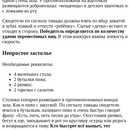
одной стены зала. У противоположной на корточках
размещаются добровольцы: «младенцы» в детских шапочках и
с ложками во рту.
Свидетели по сигналу тамады должны взять по яйцу зажатой
в зубах ложкой и отнести «ребёнку». Сытые «детки» встают и
отходят в сторону.
Победитель определяется по количеству
удачно перенесённых яиц.
В этом конкурсе важны ловкость и
скорость.
Непростое застолье
Необходимые реквизиты:
4 маленьких стола;
2 бутылки пива;
2 рюмки;
2 тарелки с салатом.
Столики попарно размещают в противоположных концах
зала. Как и пиво с закуской. По сигналу тамады свидетели
мчатся к бутылкам, наливают пиво и очень быстро говорят
фразу: «Есть, пить, петь песни до утра». Опустошив рюмки,
бегут к еде, закидывают в рот по кругляшу огурца или редиса
и возвращаются к пиву.
Кто быстрее всё выпьет, тот