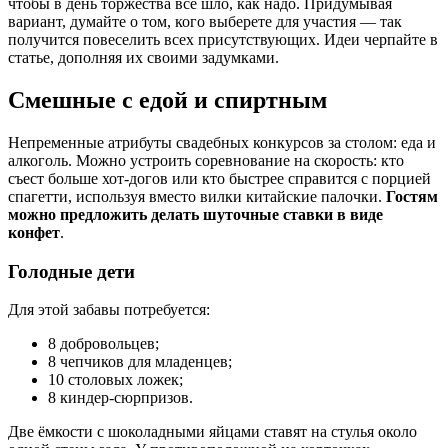
чтобы в день торжества все шло, как надо. Придумывая
вариант, думайте о том, кого выберете для участия — так
получится повеселить всех присутствующих. Идеи черпайте в
статье, дополняя их своими задумками.
Смешные с едой и спиртным
Непременные атрибуты свадебных конкурсов за столом: еда и
алкоголь. Можно устроить соревнование на скорость: кто
съест больше хот-догов или кто быстрее справится с порцией
спагетти, используя вместо вилки китайские палочки.
Гостям
можно предложить делать шуточные ставки в виде
конфет
.
Голодные дети
Для этой забавы потребуется:
8 добровольцев;
8 чепчиков для младенцев;
10 столовых ложек;
8 киндер-сюрпризов.
Две ёмкости с шоколадными яйцами ставят на стулья около