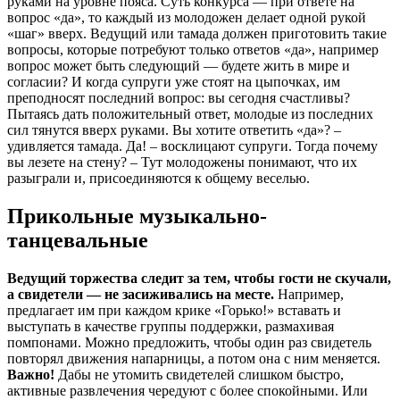
руками на уровне пояса. Суть конкурса — при ответе на
вопрос «да», то каждый из молодожен делает одной рукой
«шаг» вверх. Ведущий или тамада должен приготовить такие
вопросы, которые потребуют только ответов «да», например
вопрос может быть следующий — будете жить в мире и
согласии? И когда супруги уже стоят на цыпочках, им
преподносят последний вопрос: вы сегодня счастливы?
Пытаясь дать положительный ответ, молодые из последних
сил тянутся вверх руками. Вы хотите ответить «да»? –
удивляется тамада. Да! – восклицают супруги. Тогда почему
вы лезете на стену? – Тут молодожены понимают, что их
разыграли и, присоединяются к общему веселью.
Прикольные музыкально-
танцевальные
Ведущий торжества следит за тем, чтобы гости не скучали,
а свидетели — не засиживались на месте.
Например,
предлагает им при каждом крике «Горько!» вставать и
выступать в качестве группы поддержки, размахивая
помпонами. Можно предложить, чтобы один раз свидетель
повторял движения напарницы, а потом она с ним меняется.
Важно!
Дабы не утомить свидетелей слишком быстро,
активные развлечения чередуют с более спокойными. Или