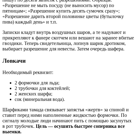
«Разрешение не мыть посуду (не выносить мусор) по
пятницам»; «Разрешение купить десять сумочек сразу»;
«Разрешение дарить второй половинке цветы (бутылочку
пива) каждый день» и т.п.
Записки кладут внутрь воздушных шаров, а те надувают и
прикрепляют к фанере скотчем или вешают на заранее вбитые
гвоздики. Теперь свидетельница, лопнув шарик дротиком,
выбирает разрешение для невесты. Затем очередь шафера.
Ловкачи
Необходимый реквизит:
2 формочки для льда;
2 трубочки для коктейлей;
2 женских шарфа;
сок (минеральная вода).
Шарфиками тамада связывает запястья «жертв» за спиной и
ставит перед ними наполненные жидкостью формочки. По
сигналу молодые люди начинают пить с помощью засунутых
в рот трубочек.
Цель — осушить быстрее соперника все
выемки.