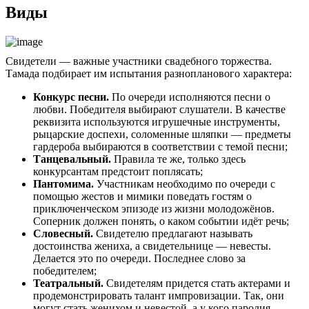
Виды
Свидетели — важные участники свадебного торжества.
Тамада подбирает им испытания разнопланового характера:
Конкурс песни.
По очереди исполняются песни о
любви. Победителя выбирают слушатели. В качестве
реквизита используются игрушечные инструменты,
рыцарские доспехи, соломенные шляпки — предметы
гардероба выбираются в соответствии с темой песни;
Танцевальный.
Правила те же, только здесь
конкурсантам предстоит поплясать;
Пантомима.
Участникам необходимо по очереди с
помощью жестов и мимики поведать гостям о
приключенческом эпизоде из жизни молодожёнов.
Соперник должен понять, о каком событии идёт речь;
Словесный.
Свидетелю предлагают называть
достоинства жениха, а свидетельнице — невесты.
Делается это по очереди. Последнее слово за
победителем;
Театральный.
Свидетелям придется стать актерами и
продемонстрировать талант импровизации. Так, они
могут стать женихом и невестой, а у кого пародия