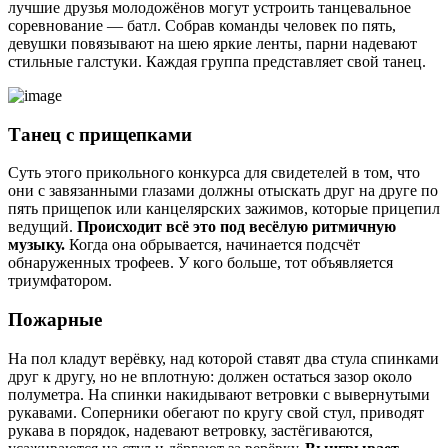
лучшие друзья молодожёнов могут устроить танцевальное
соревнование — батл. Собрав команды человек по пять,
девушки повязывают на шею яркие ленты, парни надевают
стильные галстуки. Каждая группа представляет свой танец.
Танец с прищепками
Суть этого прикольного конкурса для свидетелей в том, что
они с завязанными глазами должны отыскать друг на друге по
пять прищепок или канцелярских зажимов, которые прицепил
ведущий.
Происходит всё это под весёлую ритмичную
музыку.
Когда она обрывается, начинается подсчёт
обнаруженных трофеев. У кого больше, тот объявляется
триумфатором.
Пожарные
На пол кладут верёвку, над которой ставят два стула спинками
друг к другу, но не вплотную: должен остаться зазор около
полуметра. На спинки накидывают ветровки с вывернутыми
рукавами. Соперники обегают по кругу свой стул, приводят
рукава в порядок, надевают ветровку, застёгиваются,