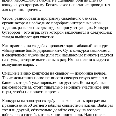
время, необходимо включить в сценарий оригинальную
конкурсную программу. Богатырское испытание проводится
для мужчин, причем…
Чтобы разнообразить программу свадебного банкета,
организаторам необходимо подобрать интересные игры,
задания, развлечения для отдыха присутствующих. Конкурс
бутерброд – это игра, суть которой заключается в следующем:
тамада выбирает для участия…
Как правило, на свадьбах проводят один забавный конкурс –
«Воздушные бомбардировщики». Суть конкурса заключается
в следующем: мужчины (или так называемые пилоты) садятся
на стулья, которые выстроены в ряд. Им на колени кладутся
воздушные шары…
Смешные видео конкурсы на свадьбу — изюминка вечера.
Такие испытания позволят внести свежую струю веселья в
банкет, который уже порядком погрустнел. Когда публика
разновозрастная, стоит тщательно выбирать участников для
игры, чтобы не попасть впросак.
Конкурсы на золотую свадьбу — важная часть программы
празднования 50-летнего юбилея совместной жизни. Выбирая
тот или другой, обязательно делайте скидку на возраст
юбиляров и гостей, которых они пригласили. Наш список