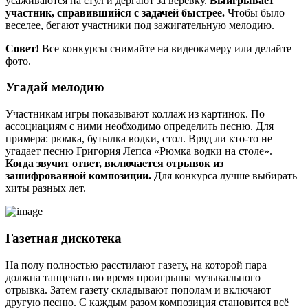
усаживаются на стул и дёргают за верёвку.
Выигрывает
участник, справившийся с задачей быстрее.
Чтобы было
веселее, бегают участники под зажигательную мелодию.
Совет!
Все конкурсы снимайте на видеокамеру или делайте
фото.
Угадай мелодию
Участникам игры показывают коллаж из картинок. По
ассоциациям с ними необходимо определить песню. Для
примера: рюмка, бутылка водки, стол. Вряд ли кто-то не
угадает песню Григория Лепса «Рюмка водки на столе».
Когда звучит ответ, включается отрывок из
зашифрованной композиции.
Для конкурса лучше выбирать
хиты разных лет.
Газетная дискотека
На полу полностью расстилают газету, на которой пара
должна танцевать во время проигрыша музыкального
отрывка. Затем газету складывают пополам и включают
другую песню. С каждым разом композиция становится всё