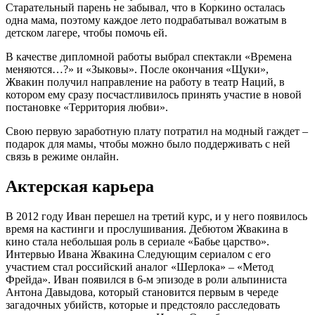
Старательный парень не забывал, что в Коркино осталась
одна мама, поэтому каждое лето подрабатывал вожатым в
детском лагере, чтобы помочь ей.
В качестве дипломной работы выбрал спектакли «Времена
меняются…?» и «Зыковы». После окончания «Щуки»,
Жвакин получил направление на работу в театр Наций, в
котором ему сразу посчастливилось принять участие в новой
постановке «Территория любви».
Свою первую заработную плату потратил на модный гаждет –
подарок для мамы, чтобы можно было поддерживать с ней
связь в режиме онлайн.
Актерская карьера
В 2012 году Иван перешел на третий курс, и у него появилось
время на кастинги и прослушивания. Дебютом Жвакина в
кино стала небольшая роль в сериале «Бабье царство».
Интервью Ивана Жвакина Следующим сериалом с его
участием стал российский аналог «Шерлока» – «Метод
Фрейда». Иван появился в 6-м эпизоде в роли альпиниста
Антона Давыдова, который становится первым в череде
загадочных убийств, которые и предстояло расследовать