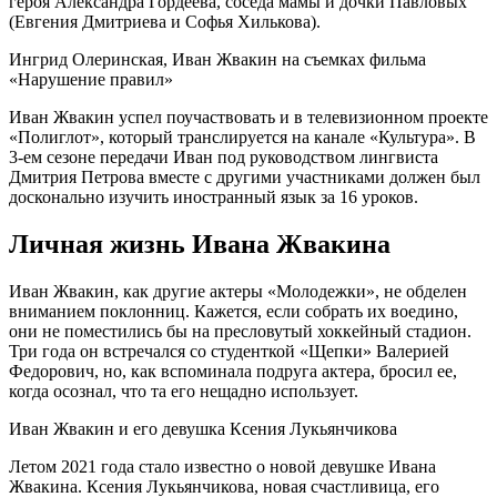
героя Александра Гордеева, соседа мамы и дочки Павловых
(Евгения Дмитриева и Софья Хилькова).
Ингрид Олеринская, Иван Жвакин на съемках фильма
«Нарушение правил»
Иван Жвакин успел поучаствовать и в телевизионном проекте
«Полиглот», который транслируется на канале «Культура». В
3-ем сезоне передачи Иван под руководством лингвиста
Дмитрия Петрова вместе с другими участниками должен был
досконально изучить иностранный язык за 16 уроков.
Личная жизнь Ивана Жвакина
Иван Жвакин, как другие актеры «Молодежки», не обделен
вниманием поклонниц. Кажется, если собрать их воедино,
они не поместились бы на пресловутый хоккейный стадион.
Три года он встречался со студенткой «Щепки» Валерией
Федорович, но, как вспоминала подруга актера, бросил ее,
когда осознал, что та его нещадно использует.
Иван Жвакин и его девушка Ксения Лукьянчикова
Летом 2021 года стало известно о новой девушке Ивана
Жвакина. Ксения Лукьянчикова, новая счастливица, его