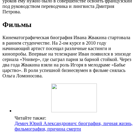
уроков ему нужно было в совершенстве освоить французский
под руководством переводчика и лингвиста Дмитрия
Петрова.
Фильмы
Кинематографическая биография Ивана Жвакина стартовала
в раннем студенчестве. На 2-ом курсе в 2010 году
начинающий артист посещал различные кастинги и
кинопробы. Впервые на телеэкране Иван появился в эпизоде
сериала «Универ», где сыграл парня за барной стойкой. Через
два года Жвакина взяли на роль Игоря в мелодраме «Бабье
царство». В роли успешной бизнесвумен в фильме снялась
Ольга Ломоносова.
Читайте также:
Демич Юрий Александрович: биография, личная жизнь,
фильмография, причина смерти