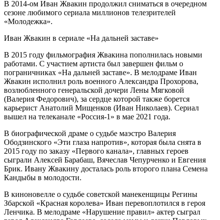
В 2014-ом Иван Жвакин продолжил сниматься в очередном
сезоне любимого сериала миллионов телезрителей
«Молодежка».
Иван Жвакин в сериале «На дальней заставе»
В 2015 году фильмография Жвакина пополнилась новыми
работами. С участием артиста был завершен фильм о
пограничниках «На дальней заставе». В мелодраме Иван
Жвакин исполнил роль военного Александра Прохорова,
возлюбленного генеральской дочери Лены Мягковой
(Валерия Федорович), за сердце которой также борется
карьерист Анатолий Мищенков (Иван Николаев). Сериал
вышел на телеканале «Россия-1» в мае 2021 года.
В биографической драме о судьбе маэстро Валерия
Ободзинского «Эти глаза напротив», которая была снята в
2015 году по заказу «Первого канала», главных героев
сыграли Алексей Барабаш, Вячеслав Чепурченко и Евгения
Брик. Ивану Жвакину досталась роль второго плана Семена
Кандыбы в молодости.
В киноновелле о судьбе советской манекенщицы Регины
Збарской «Красная королева» Иван перевоплотился в героя
Ленчика. В мелодраме «Нарушение правил» актер сыграл