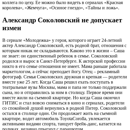
коллега по цеху. Ее можно было видеть в сериалах «Красная
королева», «Жемчуга», «Осиное гнездо», «Тайны и ложь».
Александр Соколовский не допускает
измен
В сериале «Молодежка» у героя, которого играет 24-летний
актер Александр Соколовский, есть родной брат, отношения с
которым никак не складываются. Каково это в жизни – Саша
не знает: он единственный ребенок в семье. Соколовский
родился и вырос в Санкт-Петербурге. К актерской профессии
никто в его семье отношения не имеет. Мама раньше работала
маркетологом, а сейчас преподает йогу. Отец – рекламный
фотограф. Семья Соколовских дружная и крепкая — родители
вместе уже 25 лет. Когда Саша решил ехать поступать в
театральные вузы Москвы, мама и папа не только поддержали
сына, но и отправились за ним в столицу. Первое время они
вместе жили на съемной квартире. Но когда Саша окончил
ГИТИС и стал вовсю сниматься в кино и сериалах, родители
со спокойной душой вернулись в родной Питер. Соколовский
остался в столице один. Он продолжает жить на съемной
квартире, водит автомобиль ToyotaCorolla, увлекается
активными видами спорта, танцует брейк-данс, катается на
роликах, недавно прыгнул с парашютом.