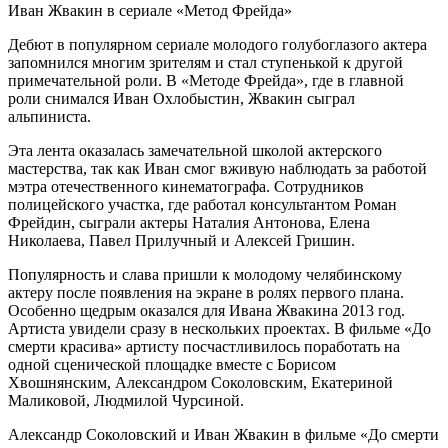
Иван Жвакин в сериале «Метод Фрейда»
Дебют в популярном сериале молодого голубоглазого актера
запомнился многим зрителям и стал ступенькой к другой
примечательной роли. В «Методе Фрейда», где в главной
роли снимался Иван Охлобыстин, Жвакин сыграл
альпиниста.
Эта лента оказалась замечательной школой актерского
мастерства, так как Иван смог вживую наблюдать за работой
мэтра отечественного кинематографа. Сотрудников
полицейского участка, где работал консультантом Роман
Фрейдин, сыграли актеры Наталия Антонова, Елена
Николаева, Павел Прилучный и Алексей Гришин.
Популярность и слава пришли к молодому челябинскому
актеру после появления на экране в ролях первого плана.
Особенно щедрым оказался для Ивана Жвакина 2013 год.
Артиста увидели сразу в нескольких проектах. В фильме «До
смерти красива» артисту посчастливилось поработать на
одной сценической площадке вместе с Борисом
Хвошнянским, Александром Соколовским, Екатериной
Маликовой, Людмилой Чурсиной.
Александр Соколовский и Иван Жвакин в фильме «До смерти