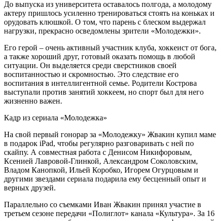
До выпуска из университета оставалось полгода, а молодому
актеру пришлось усиленно тренироваться стоять на коньках и
орудовать клюшкой. О том, что парень с блеском выдержал
нагрузки, прекрасно осведомлены зрители «Молодежки».
Его герой – очень активный участник клуба, хоккеист от бога,
а также хороший друг, готовый оказать помощь в любой
ситуации. Он выделяется среди сверстников своей
воспитанностью и скромностью. Это следствие его
воспитания в интеллигентной семье. Родители Кострова
выступали против занятий хоккеем, но спорт был для него
жизненно важен.
Кадр из сериала «Молодежка»
На свой первый гонорар за «Молодежку» Жвакин купил маме
в подарок iPad, чтобы регулярно разговаривать с ней по
скайпу. А совместная работа с Денисом Никифоровым,
Ксенией Лавровой-Глинкой, Александром Соколовским,
Владом Канопкой, Ильей Коробко, Игорем Огурцовым и
другими звездами сериала подарила ему бесценный опыт и
верных друзей.
Параллельно со съемками Иван Жвакин принял участие в
третьем сезоне передачи «Полиглот» канала «Культура». За 16