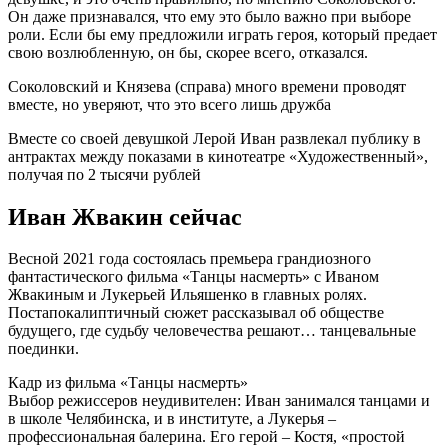
Он даже признавался, что ему это было важно при выборе
роли. Если бы ему предложили играть героя, который предает
свою возлюбленную, он бы, скорее всего, отказался.
Соколовский и Князева (справа) много времени проводят
вместе, но уверяют, что это всего лишь дружба
Вместе со своей девушкой Лерой Иван развлекал публику в
антрактах между показами в кинотеатре «Художественный»,
получая по 2 тысячи рублей
Иван Жвакин сейчас
Весной 2021 года состоялась премьера грандиозного
фантастического фильма «Танцы насмерть» с Иваном
Жвакиным и Лукерьей Ильяшенко в главных ролях.
Постапокалиптичный сюжет рассказывал об обществе
будущего, где судьбу человечества решают… танцевальные
поединки.
Кадр из фильма «Танцы насмерть»
Выбор режиссеров неудивителен: Иван занимался танцами и
в школе Челябинска, и в институте, а Лукерья –
профессиональная балерина. Его герой – Костя, «простой