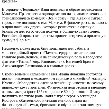
красива»
В сериале «Ледников» Ваня появился в образе переводчика
Максима. Практически одновременно на экранах телевизоров
транслировалась комедия «Все и сразу», где Жвакин сыграл
героя, тоже носившего имя Максим. В фильме рассказывалось
о приключениях друзей, которые решаются на сделку с
бандитом для того, чтобы получить большую сумму денег.
Российский прокат киноленты принес создателям приличную
сумму в $ 3,5 млн.
Несколько позже актер был приглашен для работы в
многосерийный проект «Память сердца», где исполнил
главную роль Дениса, и на эпизодическую роль в городское
фэнтези «Темный мир. Равновесие» с Евгенией Брик и
Александром Ратниковым в главных ролях.
Стремительный карьерный взлет Ивана Жвакина состоялся
после появления в молодежном сериале о хоккейной команде.
Именно «Молодежка» сделала челябинца известным самому
широкому кругу зрителей. Физическая подготовка и внешние
данные актера (рост 187 см при весе 80 кг) помогли Ивану
получить заветную роль. Ваня сыграл героя Александра
Кострова, обаятельного интеллигентного парня из
благополучной семьи, бросившего обучение в элитном вузе