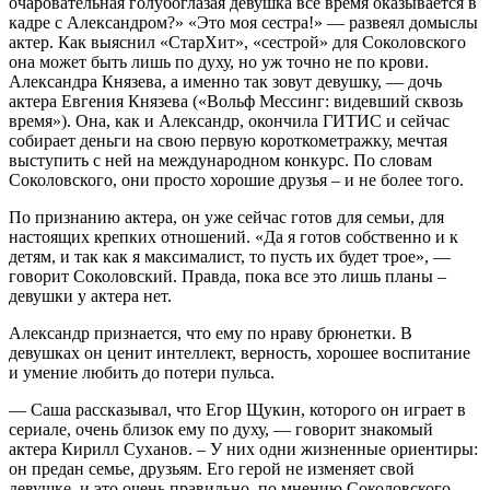
очаровательная голубоглазая девушка все время оказывается в
кадре с Александром?» «Это моя сестра!» — развеял домыслы
актер. Как выяснил «СтарХит», «сестрой» для Соколовского
она может быть лишь по духу, но уж точно не по крови.
Александра Князева, а именно так зовут девушку, — дочь
актера Евгения Князева («Вольф Мессинг: видевший сквозь
время»). Она, как и Александр, окончила ГИТИС и сейчас
собирает деньги на свою первую короткометражку, мечтая
выступить с ней на международном конкурс. По словам
Соколовского, они просто хорошие друзья – и не более того.
По признанию актера, он уже сейчас готов для семьи, для
настоящих крепких отношений. «Да я готов собственно и к
детям, и так как я максималист, то пусть их будет трое», —
говорит Соколовский. Правда, пока все это лишь планы –
девушки у актера нет.
Александр признается, что ему по нраву брюнетки. В
девушках он ценит интеллект, верность, хорошее воспитание
и умение любить до потери пульса.
— Саша рассказывал, что Егор Щукин, которого он играет в
сериале, очень близок ему по духу, — говорит знакомый
актера Кирилл Суханов. – У них одни жизненные ориентиры:
он предан семье, друзьям. Его герой не изменяет свой
девушке, и это очень правильно, по мнению Соколовского.