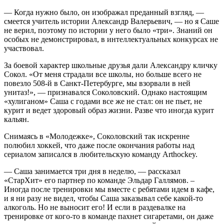
— Когда нужно было, он изображал преданный взгляд, —
смеется учитель истории Александр Валерьевич, — но я Саше
не верил, поэтому по истории у него было «три». Знаний он
особых не демонстрировал, в интеллектуальных конкурсах не
участвовал.
За боевой характер школьные друзья дали Александру кличку
Сокол. «От меня страдали все школы, но больше всего не
повезло 508-й в Санкт-Петербурге, мы взорвали в ней
унитаз!», — признавался Соколовский. Однако настоящим
«хулиганом» Саша с годами все же не стал: он не пьет, не
курит и ведет здоровый образ жизни. Разве что иногда курит
кальян.
Снимаясь в «Молодежке», Соколовский так искренне
полюбил хоккей, что даже после окончания работы над
сериалом записался в любительскую команду Arthockey.
— Саша занимается три дня в неделю, — рассказал
«СтарХит» его партнер по команде Эльдар Галлямов. –
Иногда после тренировки мы вместе с ребятами идем в кафе,
и я ни разу не видел, чтобы Саша заказывал себе какой-то
алкоголь. Но не выносит его! И если в раздевалке на
тренировке от кого-то в команде пахнет сигаретами, он даже