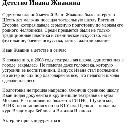
Детство Ивана Жвакина
С детства главной мечтой Вани Жвакина было актерство.
Шесть лет мальчик посещал театральную школу Евгения
Егорова, которая давала серьезную подготовку по меркам его
родного Челябинска. Среди предметов были не только
традиционные пластика и сценическое искусство, но и
фехтование, боевые искусства, танцы, жонглирование.
Иван Жвакин в детстве и сейчас
К сожалению, в 2008 году театральная школа, единственная в
городе, закрылась. Не помогла даже голодовка, которую
устроили ее воспитанники. Выпуск Ивана стал последним.
Но актер до сих пор благодарен за все, что педагоги школы
сделали для него.
Подготовка не прошла напрасно. Окончив среднюю школу,
Иван подал документы в крупнейшие театральные вузы
Москвы. Его приняли на бюджет в ГИТИС, Щукинское,
ВГИК, но остановился он на ВТУ им. Щепкина, попав на
курс Владимира Бейлиса и Виталия Иванова.
Актер не прочь подурачиться