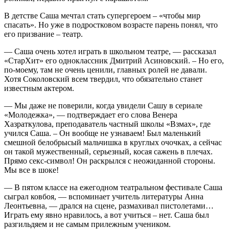
В детстве Саша мечтал стать супергероем – «чтобы мир
спасать». Но уже в подростковом возрасте парень понял, что
его призвание – театр.
— Саша очень хотел играть в школьном театре, — рассказал
«СтарХит» его одноклассник Дмитрий Асиновский. – Но его,
по-моему, там не очень ценили, главных ролей не давали.
Хотя Соколовский всем твердил, что обязательно станет
известным актером.
— Мы даже не поверили, когда увидели Сашу в сериале
«Молодежка», — подтверждает его слова Венера
Хазраткулова, преподаватель частный школы «Взмах», где
учился Саша. – Он вообще не узнаваем! Был маленький
смешной белобрысый мальчишка в круглых очочках, а сейчас
он такой мужественный, серьезный, косая сажень в плечах.
Прямо секс-символ! Он раскрылся с неожиданной стороны.
Мы все в шоке!
— В пятом классе на ежегодном театральном фестивале Саша
сыграл ковбоя, — вспоминает учитель литературы Анна
Леонтьевна, — дрался на сцене, размахивал пистолетами…
Играть ему явно нравилось, а вот учиться – нет. Саша был
разгильдяем и не самым прилежным учеником.