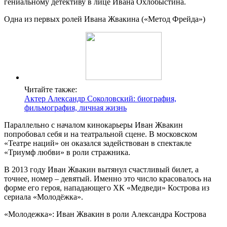
гениальному детективу в лице Ивана Охлобыстина.
Одна из первых ролей Ивана Жвакина («Метод Фрейда»)
Читайте также:
Актер Александр Соколовский: биография,
фильмография, личная жизнь
Параллельно с началом кинокарьеры Иван Жвакин
попробовал себя и на театральной сцене. В московском
«Театре наций» он оказался задействован в спектакле
«Триумф любви» в роли стражника.
В 2013 году Иван Жвакин вытянул счастливый билет, а
точнее, номер – девятый. Именно это число красовалось на
форме его героя, нападающего ХК «Медведи» Кострова из
сериала «Молодёжка».
«Молодежка»: Иван Жвакин в роли Александра Кострова