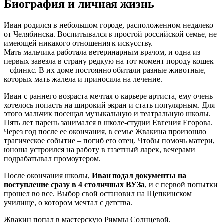
Биография и личная жизнь
Иван родился в небольшом городе, расположенном недалеко
от Челябинска. Воспитывался в простой российской семье, не
имеющей никакого отношения к искусству.
Мать мальчика работала ветеринарным врачом, и одна из
первых завезла в страну редкую на тот момент породу кошек
– сфинкс. В их доме постоянно обитали разные животные,
которых мать жалела и приносила на лечение.
Иван с раннего возраста мечтал о карьере артиста, ему очень
хотелось попасть на широкий экран и стать популярным. Для
этого мальчик посещал музыкальную и театральную школы.
Пять лет парень занимался в школе-студии Евгения Егорова.
Через год после ее окончания, в семье Жвакина произошло
трагическое событие – погиб его отец. Чтобы помочь матери,
юноша устроился на работу в газетный ларек, вечерами
подрабатывал промоутером.
После окончания школы,
Иван подал документы на
поступление сразу в 4 столичных ВУЗа
, и с первой попытки
прошел во все. Выбор свой остановил на Щепкинском
училище, о котором мечтал с детства.
Жвакин попал в мастерскую Риммы Солнцевой.