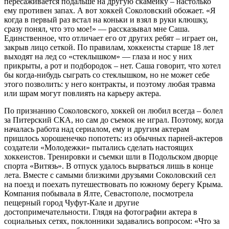
пересаживается подальше на другую скамейку – настолько
ему противен запах. А вот хоккей Соколовский обожает. «Я
когда в первый раз встал на коньки и взял в руки клюшку,
сразу понял, что это мое!» — рассказывал мне Саша.
Единственное, что отличает его от других ребят – играет он,
закрыв лицо сеткой. По правилам, хоккеисты старше 18 лет
выходят на лед со «стеклышком» — глаза и нос у них
прикрыты, а рот и подбородок – нет. Саша говорит, что хотел
бы когда-нибудь сыграть со стеклышком, но не может себе
этого позволить: у него контракты, и поэтому любая травма
или шрам могут повлиять на карьеру актера.
По признанию Соколовского, хоккей он любил всегда – болел
за Питерский СКА, но сам до съемок не играл. Поэтому, когда
началась работа над сериалом, ему и другим актерам
пришлось хорошенечко попотеть: из обычных парней-актеров
создатели «Молодежки» пытались сделать настоящих
хоккеистов. Тренировки и съемки шли в Подольском дворце
спорта «Витязь». В отпуск удалось вырваться лишь в конце
лета. Вместе с самыми близкими друзьями Соколовский сел
на поезд и поехать путешествовать по южному берегу Крыма.
Компания побывала в Ялте, Севастополе, посмотрела
пещерный город Чуфут-Кале и другие
достопримечательности. Глядя на фотографии актера в
социальных сетях, поклонники задавались вопросом: «Что за