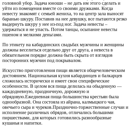
головной убор. Задача юноши – не дать им этого сделать и
уйти из помещения вместе со своими дружками. Когда
невесту знакомят с семьей жениха, то на центр зала выносят
баранью шкуру. Поставив на нее девушку, все пытаются резко
выдернуть шкуру у нее из-под ног. Задача невесты –
удержаться и не упасть. Потом танцы, осыпание невесты
пшеном и мелкими деньгами.
По этикету на кабардинских свадьбах мужчины и женщины
должны веселиться отдельно друг от друга, а невеста в
обязательном порядке должна быть скрыта от взглядов
посторонних мужчин под покрывалом.
Искусство приготовления пищи является общечеловеческим
достоянием. Национальная кухня кабардинцев и балкарцев
сложилась исторически и имеет свои специфические
особенности. В целом вся пища делилась на обыденную —
каждодневную, праздничную, дорожную и
обрядовую.Ежедневная пища большинства крестьян была
однообразной. Она состояла из айрана, калмыцкого чая,
овечьего сыра и чуреков.Празднично-торжественные случаи и
исполнение различных обрядов, отличались большими
пиршествами, для которых готовились разнообразные
кушанья и напитки.