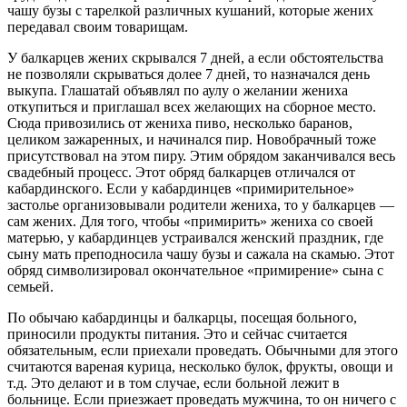
чашу бузы с тарелкой различных кушаний, которые жених
передавал своим товарищам.
У балкарцев жених скрывался 7 дней, а если обстоятельства
не позволяли скрываться долее 7 дней, то назначался день
выкупа. Глашатай объявлял по аулу о желании жениха
откупиться и приглашал всех желающих на сборное место.
Сюда привозились от жениха пиво, несколько баранов,
целиком зажаренных, и начинался пир. Новобрачный тоже
присутствовал на этом пиру. Этим обрядом заканчивался весь
свадебный процесс. Этот обряд балкарцев отличался от
кабардинского. Если у кабардинцев «примирительное»
застолье организовывали родители жениха, то у балкарцев —
сам жених. Для того, чтобы «примирить» жениха со своей
матерью, у кабардинцев устраивался женский праздник, где
сыну мать преподносила чашу бузы и сажала на скамью. Этот
обряд символизировал окончательное «примирение» сына с
семьей.
По обычаю кабардинцы и балкарцы, посещая больного,
приносили продукты питания. Это и сейчас считается
обязательным, если приехали проведать. Обычными для этого
считаются вареная курица, несколько булок, фрукты, овощи и
т.д. Это делают и в том случае, если больной лежит в
больнице. Если приезжает проведать мужчина, то он ничего с