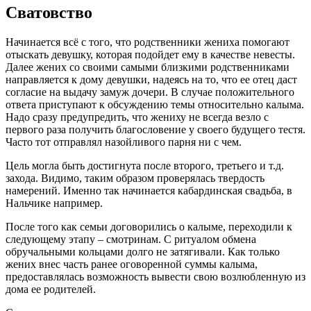
Сватовство
Начинается всё с того, что родственники жениха помогают
отыскать девушку, которая подойдет ему в качестве невесты.
Далее жених со своими самыми близкими родственниками
направляется к дому девушки, надеясь на то, что ее отец даст
согласие на выдачу замуж дочери. В случае положительного
ответа приступают к обсуждению темы относительно калыма.
Надо сразу предупредить, что жениху не всегда везло с
первого раза получить благословение у своего будущего тестя.
Часто тот отправлял назойливого парня ни с чем.
Цель могла быть достигнута после второго, третьего и т.д.
захода. Видимо, таким образом проверялась твердость
намерений. Именно так начинается кабардинская свадьба, в
Нальчике например.
После того как семьи договорились о калыме, переходили к
следующему этапу – смотринам. С ритуалом обмена
обручальными кольцами долго не затягивали. Как только
жених внес часть ранее оговоренной суммы калыма,
предоставлялась возможность вывести свою возлюбленную из
дома ее родителей.