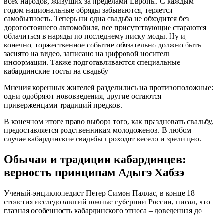
всех народов, живущих за пределами Европы. С каждым
годом национальные обряды забываются, теряется
самобытность. Теперь ни одна свадьба не обходится без
дорогостоящего автомобиля, все присутствующие стараются
облачиться в наряды по последнему писку моды. Ну и,
конечно, торжественное событие обязательно должно быть
заснято на видео, записано на цифровой носитель
информации. Также подготавливаются специальные
кабардинские тосты на свадьбу.
Мнения коренных жителей разделились на противоположные:
одни одобряют нововведения, другие остаются
приверженцами традиций предков.
В конечном итоге право выбора того, как праздновать свадьбу,
предоставляется родственникам молодоженов. В любом
случае кабардинские свадьбы проходят весело и зрелищно.
Обычаи и традиции кабардинцев:
верность принципам Адыгэ Хабзэ
Ученый-энциклопедист Петер Симон Паллас, в конце 18
столетия исследовавший южные губернии России, писал, что
главная особенность кабардинского этноса – доведенная до