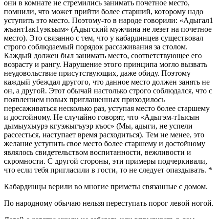
они в комнате не стремились занимать почетное место,
помнили, что может прийти более старший, которому надо
уступить это место. Поэтому-то в народе говорили: «Адыгал1
жъант1ак1уэкъым» (Адыгский мужчина не лезет на почетное
место). Это связанно с тем, что у кабардинцев существовал
строго соблюдаемый порядок рассаживания за столом.
Каждый должен был занимать место, соответствующее его
возрасту и рангу. Нарушение этого принципа могло вызвать
неудовольствие присутствующих, даже обиду. Поэтому
каждый убеждал другого, что данное место должен занять не
он, а другой. Этот обычай настолько строго соблюдался, что с
появлением новых приглашенных приходилось
пересаживаться несколько раз, уступая место более старшему
и достойному. Не случайно говорят, что «Адыгэм-т1ысын
дымыухыурэ кгуэжыгъуэр къос» (Мы, адыги, не успели
рассесться, наступает время расходиться). Тем не менее, это
желание уступить свое место более старшему и достойному
являлось свидетельством воспитанности, вежливости и
скромности. С другой стороны, эти примеры подчеркивали,
что если тебя пригласили в гости, то не следует опаздывать. *
Кабардинцы верили во многие приметы связанные с домом.
По народному обычаю нельзя переступать порог левой ногой.