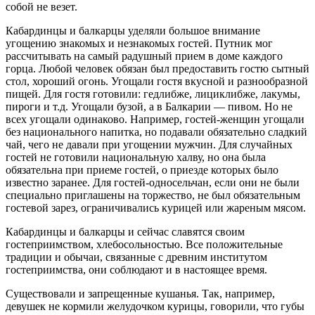
собой не везет.
Кабардинцы и балкарцы уделяли большое внимание
угощению знакомых и незнакомых гостей. Путник мог
рассчитывать на самый радушный прием в доме каждого
горца. Любой человек обязан был предоставить гостю сытный
стол, хороший огонь. Угощали гостя вкусной и разнообразной
пищей. Для гостя готовили: гедлибже, лициклибже, лакумы,
пироги и т.д. Угощали бузой, а в Балкарии — пивом. Но не
всех угощали одинаково. Например, гостей-женщин угощали
без национального напитка, но подавали обязательно сладкий
чай, чего не давали при угощении мужчин. Для случайных
гостей не готовили национальную халву, но она была
обязательна при приеме гостей, о приезде которых было
известно заранее. Для гостей-односельчан, если они не были
специально приглашены на торжество, не был обязательным
гостевой зарез, ограничивались курицей или жареным мясом.
Кабардинцы и балкарцы и сейчас славятся своим
гостеприимством, хлебосольностью. Все положительные
традиции и обычаи, связанные с древним институтом
гостеприимства, они соблюдают и в настоящее время.
Существовали и запрещенные кушанья. Так, например,
девушек не кормили желудочком курицы, говорили, что губы