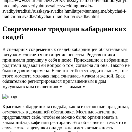
https://www.syl.ru/article/372687/russkiy-narod-obyichai-obryadyi-
predaniya-sueveriyahttps://alice-wedding.me/do-
svadbyi/traditsii/russkaya-svadba.htmlhttps://sunmag.me/obychai-i-
tradicii-na-svadbe/obychai-i-traditsii-na-svadbe.html
Современные традиции кабардинских
свадеб
В сценариях современных свадеб кабардинцев обязательным
ритуалом считается похищение невесты. Родственники
принимали девушку у себя в доме. Приехавшие к избраннице
родители задавали ей вопрос о том, согласна ли она. Такого не
было в давние времена. Если ответ был утвердительным, то с
этого момента молодая пара считалась мужем и женой. Брак
обязательно регистрировался приглашенным в дом
мусульманским священником — имамом.
Красивая кабардинская свадьба, как все остальные праздники,
отмечается в домашней обстановке. Местные жители не
представляют себе, чтобы ее можно было организовать в
каком-нибудь кафе или ресторане. Это объясняется тем, что в
случае отказа девушки она должна иметь возможность