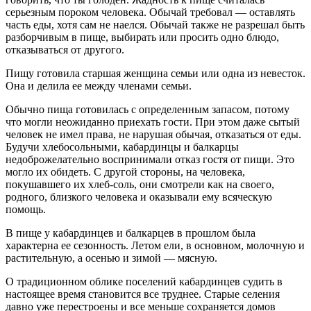
серьезным пороком человека. Обычай требовал — оставлять
часть еды, хотя сам не наелся. Обычай также не разрешал быть
разборчивым в пище, выбирать или просить одно блюдо,
отказываться от другого.
Пищу готовила старшая женщина семьи или одна из невесток.
Она и делила ее между членами семьи.
Обычно пища готовилась с определенным запасом, потому
что могли неожиданно приехать гости. При этом даже сытый
человек не имел права, не нарушая обычая, отказаться от еды.
Будучи хлебосольными, кабардинцы и балкарцы
недоброжелательно воспринимали отказ гостя от пищи. Это
могло их обидеть. С другой стороны, на человека,
покушавшего их хлеб-соль, они смотрели как на своего,
родного, близкого человека и оказывали ему всяческую
помощь.
В пище у кабардинцев и балкарцев в прошлом была
характерна ее сезонность. Летом ели, в основном, молочную и
растительную, а осенью и зимой — мясную.
О традиционном облике поселений кабардинцев судить в
настоящее время становится все труднее. Старые селения
давно уже перестроены и все меньше сохраняется домов