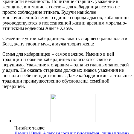
крайности вежливость. Почитание старших, уважение к
женщине, внимание к гостю – для кабардинца все это не
просто соблюдение этикета. Будучи наиболее
многочисленной ветвью единого народа адыгов, кабардинцы
руководствуются в повседневной жизни древним морально-
этическим кодексом Адыгэ Хабзэ.
Семейные устои кабардинцев: власть старшего равна власти
Бога, жену творит муж, а мужа творит жена:
Семья для кабардинцев – самое важное. Именно в ней
традиции и обычаи кабардинцев почитаются свято и
нерушимо. Уважение к старшим – одна из главных заповедей
у адыга. Не оказать старикам должных знаков уважения не
позволит себе ни один юноша. Даже кабардинские застольные
традиции преимущественно обусловлены семейной
иерархией.
Читайте также:
Демич Юрий Александрович: биография, личная жизнь,