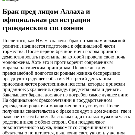
Брак пред лицом Аллаха и
официальная регистрация
гражданского состояния
После того, как Имам заключит брак по законам исламской
религии, начинается подготовка к официальной части
торжества. После первой брачной ночи гостям принято
демонстрировать простынь, на которой провели свою ночь
молодожены. Хоть это и противоречит современным
морально-этическим принципам. Первые два дня
предсвадебной подготовки родные жениха беспрерывно
празднуют грядущее событие. На третий день к ним
присоединяются родственники невесты, которые привезли
приданное: украшения, одежду, предметы быта и деньги.
Закалывают барана, достают из погребов самое лучшее вино.
На официальном бракосочетании в государственном
учреждении родители молодоженов отсутствуют. После
получения свидетельства о браке все едут в дом жениха, где и
намечается сам банкет. За столом сидит только мужская часть
родственников с обоих сторон. Они поздравляют
новоиспеченного мужа, знакомят со старейшинами и
обязательно попытаются, выключив свет, украсть у жениха