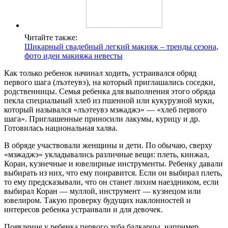
Читайте также:
Шикарный свадебный легкий макияж – тренды сезона,
фото идеи макияжа невесты
Как только ребенок начинал ходить, устраивался обряд
первого шага (лъэтеувэ), на который приглашались соседки,
родственницы. Семья ребенка для выполнения этого обряда
пекла специальный хлеб из пшенной или кукурузной муки,
который назывался «лъэтеувэ мэжаджэ» — «хлеб первого
шага». Приглашенные приносили лакумы, курицу и др.
Готовилась национальная халва.
В обряде участвовали женщины и дети. По обычаю, сверху
«мэжаджэ» укладывались различные вещи: плеть, кинжал,
Коран, кузнечные и ювелирные инструменты. Ребенку давали
выбирать из них, что ему понравится. Если он выбирал плеть,
то ему предсказывали, что он станет лихим наездником, если
выбирал Коран — муллой, инструмент — кузнецом или
ювелиром. Такую проверку будущих наклонностей и
интересов ребенка устраивали и для девочек.
Появление у ребенка первого зуба балкарцы, например,