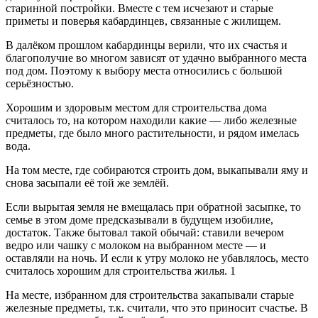
старинной постройки. Вместе с тем исчезают и старые
приметы и поверья кабардинцев, связанные с жилищем.
В далёком прошлом кабардинцы верили, что их счастья и
благополучие во многом зависят от удачно выбранного места
под дом. Поэтому к выбору места относились с большой
серьёзностью.
Хорошим и здоровым местом для строительства дома
считалось то, на котором находили какие — либо железные
предметы, где было много растительности, и рядом имелась
вода.
На том месте, где собираются строить дом, выкапывали яму и
снова засыпали её той же землёй.
Если вырытая земля не вмещалась при обратной засыпке, то
семье в этом доме предсказывали в будущем изобилие,
достаток. Также бытовал такой обычай: ставили вечером
ведро или чашку с молоком на выбранном месте — и
оставляли на ночь. И если к утру молоко не убавлялось, место
считалось хорошим для строительства жилья. 1
На месте, избранном для строительства закапывали старые
железные предметы, т.к. считали, что это приносит счастье. В