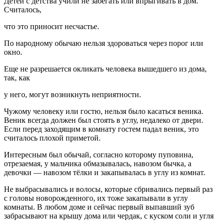
Детей с детства учили не забегать или впрыгивать в дом.
Считалось,
что это приносит несчастье.
По народному обычаю нельзя здороваться через порог или
окно.
Еще не разрешается окликать человека вышедшего из дома,
так, как
у него, могут возникнуть неприятности.
Чужому человеку или гостю, нельзя было касаться веника.
Веник всегда должен был стоять в углу, недалеко от двери.
Если перед заходящим в комнату гостем падал веник, это
считалось плохой приметой.
Интересным был обычай, согласно которому пуповина,
отрезаемая, у мальчика обмазывалась, навозом бычка, а
девочки — навозом тёлки и закапывалась в углу из комнат.
Не выбрасывались и волосы, которые сбривались первый раз
с головы новорожденного, их тоже закапывали в углу
комнаты. В любом доме и сейчас первый выпавший зуб
забрасывают на крышу дома или чердак, с куском соли и угля