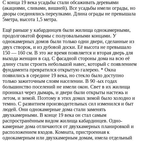
С конца 19 века усадьбы стали обсаживать деревьями
(акациями, сливами, вишней). Все усадьбы имели ограды, но
дворы соединялись переулками. Длина ограды не превышала
5метра, высота 1,5 метра.
Ещё раньше у кабардинцев были жилища однокамерными,
продолговатой формы с полуовальными концами. У
однокамерных домов были только одни двери, сделанные из
двух створок, и из дубовой доски. Её высота не превышало
150 — 160 см. В это же время появляется и вторая дверь для
выхода женщин в сад. С фасадной стороны дома на всю её
длину стали строить небольшой навес, который с появлением
фундамента превратился открытую галерею. * Окна
появились в середине 19 века, но стекло было доступно
только зажиточным слоям населении. В 90 -ых годах
большинство поселений не имели окон. Свет в их жилища
проникал через дымарь, и двери были открыты настежь и
летом, и зимой. Поэтому в этих домах зимой было холодно и
темно. С развитием производительных сил изменился и быт
людей. Они однокамерные дома стали заменять
двухкамерными. В конце 19 века он стал самым
распространённым видом жилища кабардинцев. Одно-
камерные дома отличаются от двухкамерных планировкой и
расположением входов. Комната, пристроенная к
однокамерным или двухкамерным домам, имела отдельный