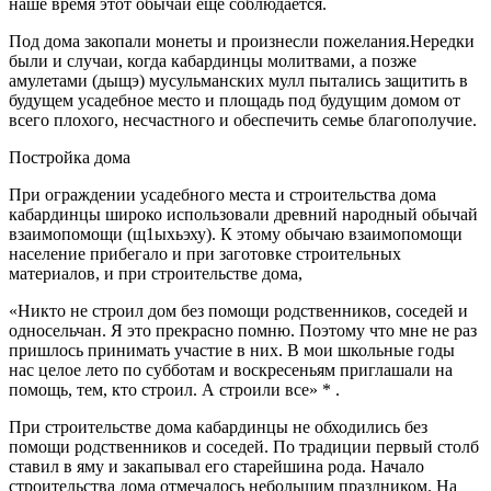
наше время этот обычай ещё соблюдается.
Под дома закопали монеты и произнесли пожелания.Нередки
были и случаи, когда кабардинцы молитвами, а позже
амулетами (дыщэ) мусульманских мулл пытались защитить в
будущем усадебное место и площадь под будущим домом от
всего плохого, несчастного и обеспечить семье благополучие.
Постройка дома
При ограждении усадебного места и строительства дома
кабардинцы широко использовали древний народный обычай
взаимопомощи (щ1ыхьэху). К этому обычаю взаимопомощи
население прибегало и при заготовке строительных
материалов, и при строительстве дома,
«Никто не строил дом без помощи родственников, соседей и
односельчан. Я это прекрасно помню. Поэтому что мне не раз
пришлось принимать участие в них. В мои школьные годы
нас целое лето по субботам и воскресеньям приглашали на
помощь, тем, кто строил. А строили все» * .
При строительстве дома кабардинцы не обходились без
помощи родственников и соседей. По традиции первый столб
ставил в яму и закапывал его старейшина рода. Начало
строительства дома отмечалось небольшим праздником. На