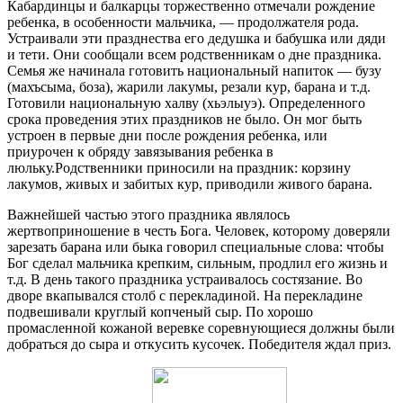
Кабардинцы и балкарцы торжественно отмечали рождение
ребенка, в особенности мальчика, — продолжателя рода.
Устраивали эти празднества его дедушка и бабушка или дяди
и тети. Они сообщали всем родственникам о дне праздника.
Семья же начинала готовить национальный напиток — бузу
(махъсыма, боза), жарили лакумы, резали кур, барана и т.д.
Готовили национальную халву (хьэлыуэ). Определенного
срока проведения этих праздников не было. Он мог быть
устроен в первые дни после рождения ребенка, или
приурочен к обряду завязывания ребенка в
люльку.Родственники приносили на праздник: корзину
лакумов, живых и забитых кур, приводили живого барана.
Важнейшей частью этого праздника являлось
жертвоприношение в честь Бога. Человек, которому доверяли
зарезать барана или быка говорил специальные слова: чтобы
Бог сделал мальчика крепким, сильным, продлил его жизнь и
т.д. В день такого праздника устраивалось состязание. Во
дворе вкапывался столб с перекладиной. На перекладине
подвешивали круглый копченый сыр. По хорошо
промасленной кожаной веревке соревнующиеся должны были
добраться до сыра и откусить кусочек. Победителя ждал приз.