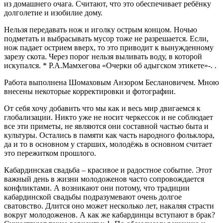
из домашнего очага. Считают, что это обеспечивает ребёнку
долголетие и изобилие дому.
Нельзя передавать нож и иголку острым концом. Ночью
подметать и выбрасывать мусор тоже не разрешается. Если,
нож падает острием вверх, то это приводит к вынужденному
зарезу скота. Через порог нельзя выливать воду, в которой
искупался. * Р.А.Мамхегова «Очерки об адыгском этикете»-. .
Работа выполнена Шомаховым Анзором Беслановичем. Мною
внесены некоторые корректировки и фотографии.
От себя хочу добавить что мы как и весь мир двигаемся к
глобализации. Никто уже не носит черкессок и не соблюдает
все эти приметы, не являются они составной частью быта и
культуры. Остались в памяти как часть народного фольклора,
да и то в основном у старших, молодёжь в основном считает
это пережитком прошлого.
Кабардинская свадьба – красивое и радостное событие. Этот
важный день в жизни молодоженов часто сопровождается
конфликтами. А возникают они потому, что традиции
кабардинской свадьбы подразумевают очень долгое
сватовство. Длится оно может несколько лет, накаляя страсти
вокруг молодоженов. А как же кабардинцы вступают в брак?