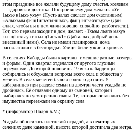
этом празднике все желали будущему дому счастья, хозяевам
— здоровья и достатка. Построившему дом желают: «Уи
1ыхъэ к1ыхъ ухъу» (Пусть аллах сделает дом счастливым),
«Алыхъым фыщ1игъэтыншыхъ, фыщ1игъэбэгъухъ» (Дай
аллах, чтобы вы в нем жили хорошо, спокойно, разбогатели).
Тот, кто первым заходит в дом, желает: «Тхъэм лъапэ махуэ
къыщIэтхъауэ г къыщ1игъэк1» (Дай аллах, добрый день
внесенный нами). Села не имели планировки, дома
располагались в беспорядке. Улицы были узкие и кривые.
В селениях Кабарды были кварталы, имевшие разные размеры
и формы. Один квартал отделялся от другого глухими
переулками. До второй половины 19 века кабардинцы
собирались и обсуждали вопросы всего села и общества у
мечети. В селах мечетей было от одного до пяти. У
кабардинцев при разделе семьи на две-три части усадьба не
дробилась. Её отдавали одному из сыновей, который
выбирался по усмотрению главы. Те, которые оставались без
имущества переезжали на окраину села.
* (информатор Шадов Б.М.)
Усадьба обносилась плетневой оградой, а в некоторых
селениях даже каменной, высота которой достигала два метра.