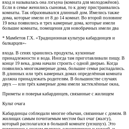
вход и называлась она лэгьуна (комната для молодожёнов).
Если в семье женились сыновья, то к дому пристраивались
комнаты. Так образовывался длинный дом. Имелись также
дома, которые имели от 8 до 14 комнат. Во второй половине
19 века появились и трех камерные дома, которые имели
большие комнаты, помещения для новобрачных имели два
* Мамбетов Г.Х. «Традиционная культура кабардинцев и
балкарцев»-
входа. В сенях хранились продукты, кухонные
принадлежности и вода. Иногда там приготавливали пищу. В
конце 19 века, дома начали строить с одной дверью. Когда
появились многокамерные дома, большие семьи распадались.
В длинных или трёх камерных домах определённая комната
должна принадлежать родителям. В большинстве случаях
двух — или трёх камерные дома имели застеклённые окна,
Приметы и поверья кабардинцев, связанные с жилищем
Культ очага
Кабардинцы соблюдали многие обычаи, связанные с домом. В
жилищах самым почитаемым местом был очаг (жьэгу),
который располагался в большой комнате (унэшхуэ). Это
помещение с очагом являлось одновременно и кухней, и