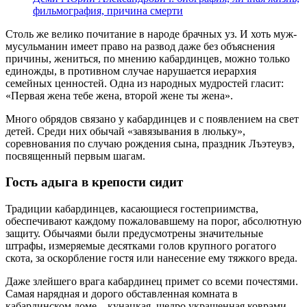
фильмография, причина смерти
Столь же велико почитание в народе брачных уз. И хоть муж-
мусульманин имеет право на развод даже без объяснения
причины, жениться, по мнению кабардинцев, можно только
единожды, в противном случае нарушается иерархия
семейных ценностей. Одна из народных мудростей гласит:
«Первая жена тебе жена, второй жене ты жена».
Много обрядов связано у кабардинцев и с появлением на свет
детей. Среди них обычай «завязывания в люльку»,
соревнования по случаю рождения сына, праздник Лъэтеувэ,
посвященный первым шагам.
Гость адыга в крепости сидит
Традиции кабардинцев, касающиеся гостеприимства,
обеспечивают каждому пожаловавшему на порог, абсолютную
защиту. Обычаями были предусмотрены значительные
штрафы, измеряемые десятками голов крупного рогатого
скота, за оскорбление гостя или нанесение ему тяжкого вреда.
Даже злейшего врага кабардинец примет со всеми почестями.
Самая нарядная и дорого обставленная комната в
кабардинском доме – кунацкая, щедро украшенная коврами,