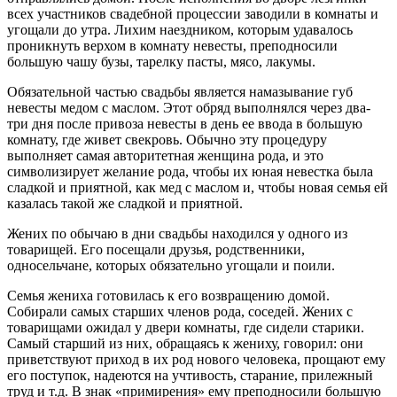
всех участников свадебной процессии заводили в комнаты и
угощали до утра. Лихим наездником, которым удавалось
проникнуть верхом в комнату невесты, преподносили
большую чашу бузы, тарелку пасты, мясо, лакумы.
Обязательной частью свадьбы является намазывание губ
невесты медом с маслом. Этот обряд выполнялся через два-
три дня после привоза невесты в день ее ввода в большую
комнату, где живет свекровь. Обычно эту процедуру
выполняет самая авторитетная женщина рода, и это
символизирует желание рода, чтобы их юная невестка была
сладкой и приятной, как мед с маслом и, чтобы новая семья ей
казалась такой же сладкой и приятной.
Жених по обычаю в дни свадьбы находился у одного из
товарищей. Его посещали друзья, родственники,
односельчане, которых обязательно угощали и поили.
Семья жениха готовилась к его возвращению домой.
Собирали самых старших членов рода, соседей. Жених с
товарищами ожидал у двери комнаты, где сидели старики.
Самый старший из них, обращаясь к жениху, говорил: они
приветствуют приход в их род нового человека, прощают ему
его поступок, надеются на учтивость, старание, прилежный
труд и т.д. В знак «примирения» ему преподносили большую