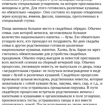
отмечали специальным угощением, на которое приглашались
женщины и дети. Для этого готовились различные кушанья,
но обязательно «жырна». Оно состояло из хорошо отваренных
зерен кукурузы, ячменя, фасоли, пшеницы, протолченных в
специальной ступке.
Пища занимала большое место в свадебных обрядах. Обычно
семья, сын которой женился, заготавливала большое
количество национального напитка — бузы. Ею обязательно
угощали всех, кто приходил их поздравить. Ко дню свадьбы
семья и другие родственники готовили различные
национальные кушанья, напитки. Халва, буза, баран на зарез
считались обязательными для устройства свадебных
праздников. Обычно перед выездом за невестой приглашали
всех жителей селения на сборный вечерний пир. Обычно
процессию, увозившую невесту, не выпускали со двора, пока
«заградительная стража» не получала вознаграждение в виде
чаши с бузой и различных кушаний. Свадебную процессию
провожали аульная молодежь, родственники невесты, которые
захватывали с собой кувшин бузы, лакумы, мясо, сыр, и т.д., и
на границе села устраивалась прощальная пирушка. В пути
свадебную процессию встречали родственники жениха с
напитками и кушаньями и организовывали в поле угощение,
произносились тосты, устраивались танцы и все вместе
отправлялись домой. После исполнения во дворе лезгинки