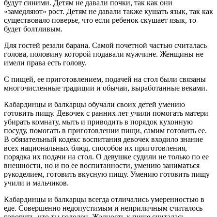
будут синими. Детям не давали почки, так как они
«замедляют» рост. Детям не давали также кушать язык, так как
существовало поверье, что если ребенок скушает язык, то
будет болтливым.
Для гостей резали барана. Самой почетной частью считалась
голова, половину которой подавали мужчине. Женщины не
имели права есть голову.
С пищей, ее приготовлением, подачей на стол были связаны
многочисленные традиции и обычаи, выработанные веками.
Кабардинцы и балкарцы обучали своих детей умению
готовить пищу. Девочек с ранних лет учили помогать матери
убирать комнату, мыть и приводить в порядок кухонную
посуду, помогать в приготовлении пищи, самим готовить ее.
В обязательный кодекс воспитания девочек входило знание
всех национальных блюд, способов их приготовления,
порядка их подачи на стол. О девушке судили не только по ее
внешности, но и по ее воспитанности, умению заниматься
рукоделием, готовить вкусную пищу. Умению готовить пищу
учили и мальчиков.
Кабардинцы и балкарцы всегда отличались умеренностью в
еде. Совершенно недопустимым и неприличным считалось
говорить, что ты голоден. Жадность к пище считалась