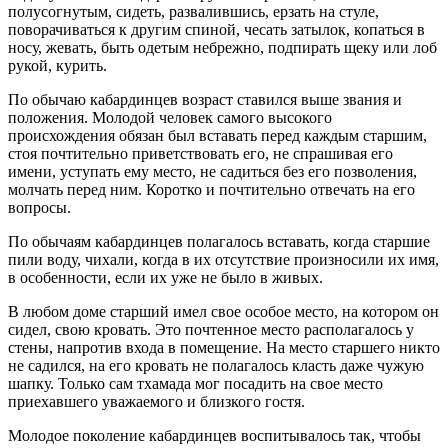
полусогнутым, сидеть, развалившись, ерзать на стуле,
поворачиваться к другим спиной, чесать затылок, копаться в
носу, жевать, быть одетым небрежно, подпирать щеку или лоб
рукой, курить.
По обычаю кабардинцев возраст ставился выше звания и
положения. Молодой человек самого высокого
происхождения обязан был вставать перед каждым старшим,
стоя почтительно приветствовать его, не спрашивая его
имени, уступать ему место, не садиться без его позволения,
молчать перед ним. Коротко и почтительно отвечать на его
вопросы.
По обычаям кабардинцев полагалось вставать, когда старшие
пили воду, чихали, когда в их отсутствие произносили их имя,
в особенности, если их уже не было в живых.
В любом доме старший имел свое особое место, на котором он
сидел, свою кровать. Это почтенное место располагалось у
стены, напротив входа в помещение. На место старшего никто
не садился, на его кровать не полагалось класть даже чужую
шапку. Только сам тхамада мог посадить на свое место
приехавшего уважаемого и близкого гостя.
Молодое поколение кабардинцев воспитывалось так, чтобы