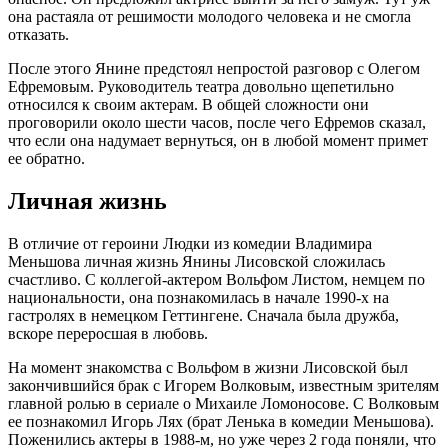
она растаяла от решимости молодого человека и не смогла
отказать.
После этого Янине предстоял непростой разговор с Олегом
Ефремовым. Руководитель театра довольно щепетильно
относился к своим актерам. В общей сложности они
проговорили около шести часов, после чего Ефремов сказал,
что если она надумает вернуться, он в любой момент примет
ее обратно.
Личная жизнь
В отличие от героини Людки из комедии Владимира
Меньшова личная жизнь Янины Лисовской сложилась
счастливо. С коллегой-актером Вольфом Листом, немцем по
национальности, она познакомилась в начале 1990-х на
гастролях в немецком Геттингене. Сначала была дружба,
вскоре переросшая в любовь.
На момент знакомства с Вольфом в жизни Лисовской был
закончившийся брак с Игорем Волковым, известным зрителям
главной ролью в сериале о Михаиле Ломоносове. С Волковым
ее познакомил Игорь Лях (брат Ленька в комедии Меньшова).
Поженились актеры в 1988-м, но уже через 2 года поняли, что