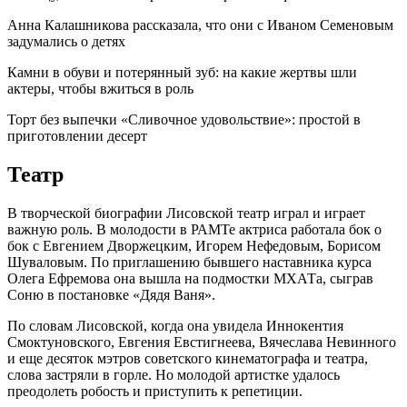
Анна Калашникова рассказала, что они с Иваном Семеновым
задумались о детях
Камни в обуви и потерянный зуб: на какие жертвы шли
актеры, чтобы вжиться в роль
Торт без выпечки «Сливочное удовольствие»: простой в
приготовлении десерт
Театр
В творческой биографии Лисовской театр играл и играет
важную роль. В молодости в РАМТе актриса работала бок о
бок с Евгением Дворжецким, Игорем Нефедовым, Борисом
Шуваловым. По приглашению бывшего наставника курса
Олега Ефремова она вышла на подмостки МХАТа, сыграв
Соню в постановке «Дядя Ваня».
По словам Лисовской, когда она увидела Иннокентия
Смоктуновского, Евгения Евстигнеева, Вячеслава Невинного
и еще десяток мэтров советского кинематографа и театра,
слова застряли в горле. Но молодой артистке удалось
преодолеть робость и приступить к репетиции.