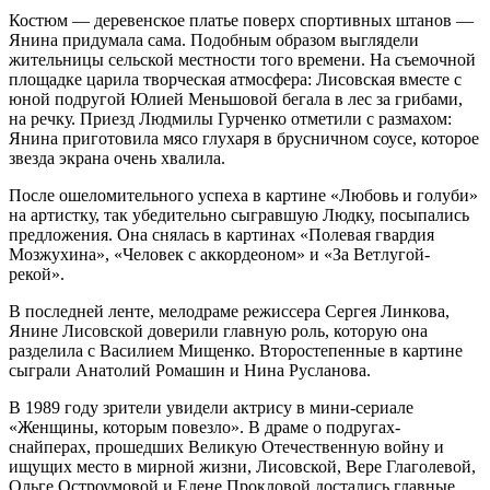
Костюм — деревенское платье поверх спортивных штанов —
Янина придумала сама. Подобным образом выглядели
жительницы сельской местности того времени. На съемочной
площадке царила творческая атмосфера: Лисовская вместе с
юной подругой Юлией Меньшовой бегала в лес за грибами,
на речку. Приезд Людмилы Гурченко отметили с размахом:
Янина приготовила мясо глухаря в брусничном соусе, которое
звезда экрана очень хвалила.
После ошеломительного успеха в картине «Любовь и голуби»
на артистку, так убедительно сыгравшую Людку, посыпались
предложения. Она снялась в картинах «Полевая гвардия
Мозжухина», «Человек с аккордеоном» и «За Ветлугой-
рекой».
В последней ленте, мелодраме режиссера Сергея Линкова,
Янине Лисовской доверили главную роль, которую она
разделила с Василием Мищенко. Второстепенные в картине
сыграли Анатолий Ромашин и Нина Русланова.
В 1989 году зрители увидели актрису в мини-сериале
«Женщины, которым повезло». В драме о подругах-
снайперах, прошедших Великую Отечественную войну и
ищущих место в мирной жизни, Лисовской, Вере Глаголевой,
Ольге Остроумовой и Елене Прокловой достались главные