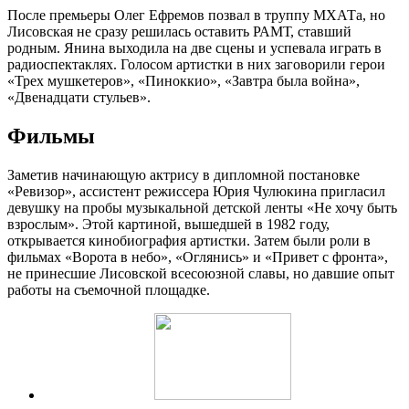
После премьеры Олег Ефремов позвал в труппу МХАТа, но
Лисовская не сразу решилась оставить РАМТ, ставший
родным. Янина выходила на две сцены и успевала играть в
радиоспектаклях. Голосом артистки в них заговорили герои
«Трех мушкетеров», «Пиноккио», «Завтра была война»,
«Двенадцати стульев».
Фильмы
Заметив начинающую актрису в дипломной постановке
«Ревизор», ассистент режиссера Юрия Чулюкина пригласил
девушку на пробы музыкальной детской ленты «Не хочу быть
взрослым». Этой картиной, вышедшей в 1982 году,
открывается кинобиография артистки. Затем были роли в
фильмах «Ворота в небо», «Оглянись» и «Привет с фронта»,
не принесшие Лисовской всесоюзной славы, но давшие опыт
работы на съемочной площадке.