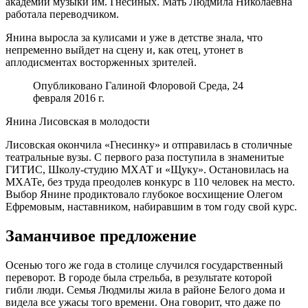
академии музыки им. Гнесиных. Мать Людмила Николаевна
работала переводчиком.
Янина выросла за кулисами и уже в детстве знала, что
непременно выйдет на сцену и, как отец, утонет в
аплодисментах восторженных зрителей.
Опубликовано Галиной Флоровой Среда, 24
февраля 2016 г.
Янина Лисовская в молодости
Лисовская окончила «Гнесинку» и отправилась в столичные
театральные вузы. С первого раза поступила в знаменитые
ГИТИС, Школу-студию МХАТ и «Щуку». Остановилась на
МХАТе, без труда преодолев конкурс в 110 человек на место.
Выбор Янине продиктовало глубокое восхищение Олегом
Ефремовым, наставником, набиравшим в том году свой курс.
Заманчивое предложение
Осенью того же года в столице случился государственный
переворот. В городе была стрельба, в результате которой
гибли люди. Семья Людмилы жила в районе Белого дома и
видела все ужасы того времени. Она говорит, что даже по