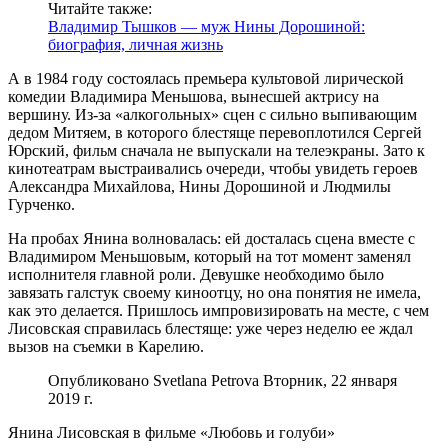
Читайте также:
Владимир Тышков — муж Нины Дорошиной:
биография, личная жизнь
А в 1984 году состоялась премьера культовой лирической
комедии Владимира Меньшова, вынесшей актрису на
вершину. Из-за «алкогольных» сцен с сильно выпивающим
дедом Митяем, в которого блестяще перевоплотился Сергей
Юрский, фильм сначала не выпускали на телеэкраны. Зато к
кинотеатрам выстраивались очереди, чтобы увидеть героев
Александра Михайлова, Нины Дорошиной и Людмилы
Гурченко.
На пробах Янина волновалась: ей досталась сцена вместе с
Владимиром Меньшовым, который на тот момент заменял
исполнителя главной роли. Девушке необходимо было
завязать галстук своему киноотцу, но она понятия не имела,
как это делается. Пришлось импровизировать на месте, с чем
Лисовская справилась блестяще: уже через неделю ее ждал
вызов на съемки в Карелию.
Опубликовано Svetlana Petrova Вторник, 22 января
2019 г.
Янина Лисовская в фильме «Любовь и голуби»