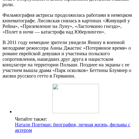
роли.
Фильмография актрисы продолжилась работами в немецком
кинематографе. Лисовская снялась в картинах «Живущий у
Рейна», «Приземление на Луну», «Ласточкино гнездо»,
«Полет в ночи — катастрофа над Юберлинген».
В 2011 году немецкие зрители увидели Янину в военной
мелодраме режиссера Анны Джастис «Потерянное время» о
романе еврейской девушки и участника польского
сопротивления, нашедших друг друга в нацистском
концлагере на территории Польши. Позднее на экраны с ее
участием вышла драма «Парк осколков» Беттины Блумнер о
жизни русского гетто в Германии.
Читайте также:
Натали Портман: биография, личная жизнь, фильмы с
актером