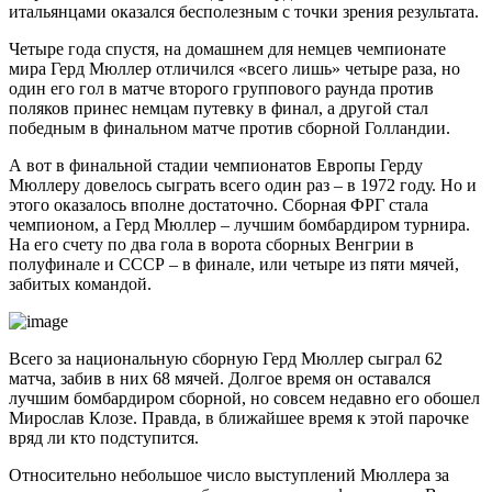
итальянцами оказался бесполезным с точки зрения результата.
Четыре года спустя, на домашнем для немцев чемпионате
мира Герд Мюллер отличился «всего лишь» четыре раза, но
один его гол в матче второго группового раунда против
поляков принес немцам путевку в финал, а другой стал
победным в финальном матче против сборной Голландии.
А вот в финальной стадии чемпионатов Европы Герду
Мюллеру довелось сыграть всего один раз – в 1972 году. Но и
этого оказалось вполне достаточно. Сборная ФРГ стала
чемпионом, а Герд Мюллер – лучшим бомбардиром турнира.
На его счету по два гола в ворота сборных Венгрии в
полуфинале и СССР – в финале, или четыре из пяти мячей,
забитых командой.
Всего за национальную сборную Герд Мюллер сыграл 62
матча, забив в них 68 мячей. Долгое время он оставался
лучшим бомбардиром сборной, но совсем недавно его обошел
Мирослав Клозе. Правда, в ближайшее время к этой парочке
вряд ли кто подступится.
Относительно небольшое число выступлений Мюллера за