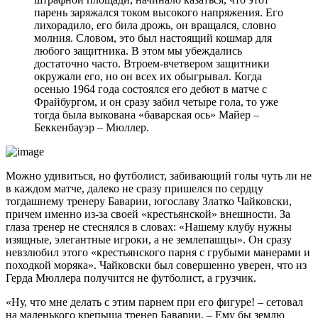
парень заряжался током высокого напряжения. Его
лихорадило, его била дрожь, он вращался, словно
молния. Словом, это был настоящий кошмар для
любого защитника. В этом мы убеждались
достаточно часто. Втроем-вчетвером защитники
окружали его, но он всех их обыгрывал. Когда
осенью 1964 года состоялся его дебют в матче с
Фрайбургом, и он сразу забил четыре гола, то уже
тогда была выкована «баварская ось» Майер –
Беккенбауэр – Мюллер.
Можно удивиться, но футболист, забивающий голы чуть ли не
в каждом матче, далеко не сразу пришелся по сердцу
тогдашнему тренеру Баварии, югославу Златко Чайковски,
причем именно из-за своей «крестьянской» внешности. За
глаза тренер не стеснялся в словах: «Нашему клубу нужны
изящные, элегантные игроки, а не землепашцы». Он сразу
невзлюбил этого «крестьянского парня с грубыми манерами и
походкой моряка». Чайковски был совершенно уверен, что из
Герда Мюллера получится не футболист, а грузчик.
«Ну, что мне делать с этим парнем при его фигуре! – сетовал
на маленького крепыша тренер Баварии. – Ему бы землю