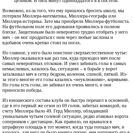
целиком. В пять минут одиннадцатого я в постели.
Возможно, из-за того, что ему пришлось бросить школу, мы
потеряли Мюллера-математика, Мюллера-географа или
Мюллера-историка. Зато мы приобрели Мюллера-футболиста.
На футбольном поле его дарования проявились в полном
блеске. Защитникам было невероятно трудно отобрать у него
мяч – он мог продраться с ним через любые заслоны и
вдобавок очень крепко стоял на ногах.
Но главное, у него было поистине сверхъестественное чутье:
Мюллер оказывался как раз там, куда приходил мяч после
самых невероятных отскоков. И умел забивать голы в самых
немыслимых, казалось бы, ситуациях – в борьбе у ворот
заталкивал мяч в сетку бедром, коленом, спиной, пяткой. Из-
за этого многие его голы казались «неуклюжими», корявыми.
Но голы есть голы, он забивал их очень много, и они
приносили победы.
Из юношеского состава клуба он быстро перешел в основной,
где в его первый же сезон из 69 голов, забитых командой, на
счету Мюллера было 49. Герд Мюллер, обладавший
уникальным чутьем голевой ситуации, редко атаковал ворота
соперников с дистанции. Как правило, он врывался в
штрафную площадь в тот момент, когда туда попадал мяч, и
казалось, для него не было ничего проще, чем направить его в