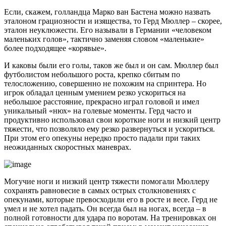
Если, скажем, голландца Марко ван Бастена можно назвать
эталоном грациозности и изящества, то Герд Мюллер – скорее,
эталон неуклюжести. Его называли в Германии «человеком
маленьких голов», тактично заменяя словом «маленькие»
более подходящее «корявые».
И каковы были его голы, таков же был и он сам. Мюллер был
футболистом небольшого роста, крепко сбитым по
телосложению, совершенно не похожим на спринтера. Но
игрок обладал ценным умением резко ускориться на
небольшое расстояние, прекрасно играл головой и имел
уникальный «нюх» на голевые моменты. Герд часто и
продуктивно использовал свои короткие ноги и низкий центр
тяжести, что позволяло ему резко развернуться и ускориться.
При этом его опекуны нередко просто падали при таких
неожиданных скоростных маневрах.
Могучие ноги и низкий центр тяжести помогали Мюллеру
сохранять равновесие в самых острых столкновениях с
опекунами, которые превосходили его в росте и весе. Герд не
умел и не хотел падать. Он всегда был на ногах, всегда – в
полной готовности для удара по воротам. На тренировках он