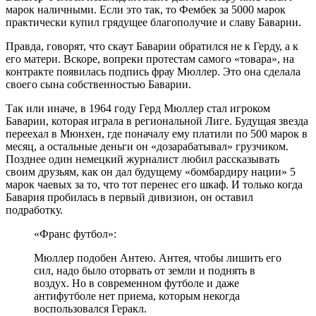
марок наличными. Если это так, то Фембек за 5000 марок
практически купил грядущее благополучие и славу Баварии.
Правда, говорят, что скаут Баварии обратился не к Герду, а к
его матери. Вскоре, вопреки протестам самого «товара», на
контракте появилась подпись фрау Мюллер. Это она сделала
своего сына собственностью Баварии.
Так или иначе, в 1964 году Герд Мюллер стал игроком
Баварии, которая играла в региональной Лиге. Будущая звезда
переехал в Мюнхен, где поначалу ему платили по 500 марок в
месяц, а остальные деньги он «дозарабатывал» грузчиком.
Позднее один немецкий журналист любил рассказывать
своим друзьям, как он дал будущему «бомбардиру нации» 5
марок чаевых за то, что тот перенес его шкаф. И только когда
Бавария пробилась в первый дивизион, он оставил
подработку.
«Франс футбол»:
Мюллер подобен Антею. Антея, чтобы лишить его
сил, надо было оторвать от земли и поднять в
воздух. Но в современном футболе и даже
антифутболе нет приема, которым некогда
воспользовался Геракл.