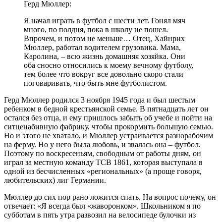
Герд Мюллер:
Я начал играть в футбол с шести лет. Гонял мяч
много, по полдня, пока в школу не пошел.
Впрочем, и потом не меньше… Отец, Хайнрих
Мюллер, работал водителем грузовика. Мама,
Каролина, – всю жизнь домашняя хозяйка. Они
оба сносно относились к моему вечному футболу,
тем более что вокруг все довольно скоро стали
поговаривать, что быть мне футболистом.
Герд Мюллер родился 3 ноября 1945 года и был шестым
ребенком в бедной крестьянской семье. В пятнадцать лет он
остался без отца, и ему пришлось забыть об учебе и пойти на
ситценабивную фабрику, чтобы прокормить большую семью.
Но и этого не хватало, и Мюллер устраивается разнорабочим
на ферму. Но у него была любовь, и звалась она – футбол.
Поэтому по воскресеньям, свободным от работы дням, он
играл за местную команду ТСВ 1861, которая выступала в
одной из бесчисленных «региональных» (а проще говоря,
любительских) лиг Германии.
Мюллер до сих пор рано ложится спать. На вопрос почему, он
отвечает: «Я всегда был «жаворонком». Школьником я по
субботам в пять утра развозил на велосипеде булочки из