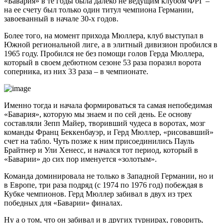
«Бавария» в те годы была далеко не ведущим клубом ФРГ –
на ее счету был только один титул чемпиона Германии,
завоеванный в начале 30-х годов.
Более того, на момент прихода Мюллера, клуб выступал в
Южной региональной лиге, а в элитный дивизион пробился в
1965 году. Пробился не без помощи голов Герда Мюллера,
который в своем дебютном сезоне 53 раза поразил ворота
соперника, из них 33 раза – в чемпионате.
Именно тогда и начала формироваться та самая непобедимая
«Бавария», которую мы знаем и по сей день. Ее основу
составляли Зепп Майер, творивший чудеса в воротах, мозг
команды Франц Беккенбауэр, и Герд Мюллер, «рисовавший»
счет на табло. Чуть позже к ним присоединились Пауль
Брайтнер и Ули Хенесс, и начался тот период, который в
«Баварии» до сих пор именуется «золотым».
Команда доминировала не только в Западной Германии, но и
в Европе, три раза подряд (с 1974 по 1976 год) побеждая в
Кубке чемпионов. Герд Мюллер забивал в двух из трех
победных для «Баварии» финалах.
Ну а о том, что он забивал и в других турнирах, говорить,