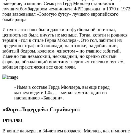
наверное, излишне. Семь раз Герд Мюллер становился
лучшим бомбардиром чемпионата ФРГ, дважды, в 1970 и 1972
года завоевывал «Золотую бутсу» лучшего европейского
бомбардира.
И пусть это голы были далеки от футбольной эстетики,
ценность их была ничуть не меньше. Тогда, кстати и родился
термин «гол в стиле Герда Мюллера». Это гол, забитый из
пределов штрафной площади, на отскоке, на добивании,
забитый бедром, коленом, животом – но главное забитый.
Именно так невысокий, нескладный, но крепко сбытый
форвард, обладающий воистину звериным голевым чутьем,
забивал практически все свои мячи.
«Имея в составе Герда Мюллера, вы еще перед
матчем ведете 1:0», — метко заметил один из
наставников «Баварии».
«Форт-Лодердейл Страйкерс»
1979-1981
В конце карьеры, в 34-летнем возрасте, Мюллер, как и многие