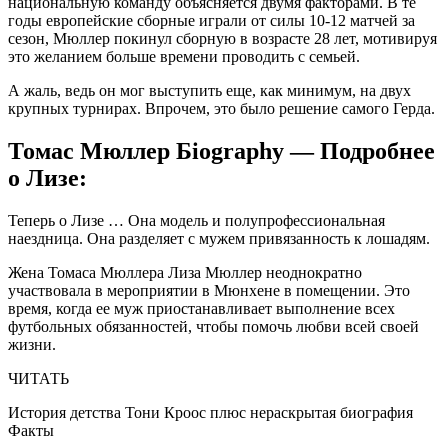
национальную команду объясняется двумя факторами. В те
годы европейские сборные играли от силы 10-12 матчей за
сезон, Мюллер покинул сборную в возрасте 28 лет, мотивируя
это желанием больше времени проводить с семьей.
А жаль, ведь он мог выступить еще, как минимум, на двух
крупных турнирах. Впрочем, это было решение самого Герда.
Томас Мюллер Бiography — Подробнее
о Лизе:
Теперь о Лизе … Она модель и полупрофессиональная
наездница. Она разделяет с мужем привязанность к лошадям.
Жена Томаса Мюллера Лиза Мюллер неоднократно
участвовала в мероприятии в Мюнхене в помещении. Это
время, когда ее муж приостанавливает выполнение всех
футбольных обязанностей, чтобы помочь любви всей своей
жизни.
ЧИТАТЬ
История детства Тони Кроос плюс нераскрытая биография
Факты