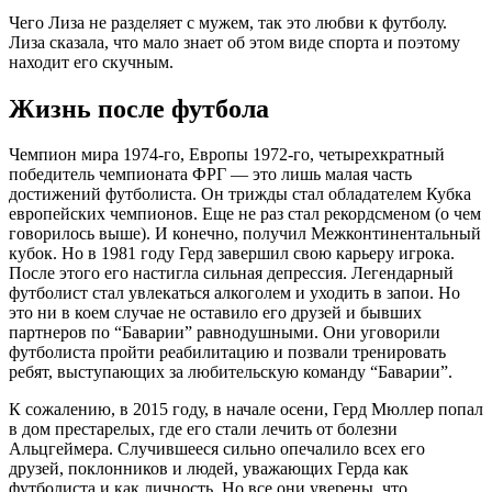
Чего Лиза не разделяет с мужем, так это любви к футболу.
Лиза сказала, что мало знает об этом виде спорта и поэтому
находит его скучным.
Жизнь после футбола
Чемпион мира 1974-го, Европы 1972-го, четырехкратный
победитель чемпионата ФРГ — это лишь малая часть
достижений футболиста. Он трижды стал обладателем Кубка
европейских чемпионов. Еще не раз стал рекордсменом (о чем
говорилось выше). И конечно, получил Межконтинентальный
кубок. Но в 1981 году Герд завершил свою карьеру игрока.
После этого его настигла сильная депрессия. Легендарный
футболист стал увлекаться алкоголем и уходить в запои. Но
это ни в коем случае не оставило его друзей и бывших
партнеров по “Баварии” равнодушными. Они уговорили
футболиста пройти реабилитацию и позвали тренировать
ребят, выступающих за любительскую команду “Баварии”.
К сожалению, в 2015 году, в начале осени, Герд Мюллер попал
в дом престарелых, где его стали лечить от болезни
Альцгеймера. Случившееся сильно опечалило всех его
друзей, поклонников и людей, уважающих Герда как
футболиста и как личность. Но все они уверены, что