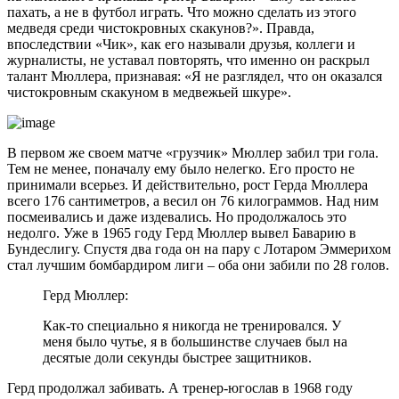
пахать, а не в футбол играть. Что можно сделать из этого
медведя среди чистокровных скакунов?». Правда,
впоследствии «Чик», как его называли друзья, коллеги и
журналисты, не уставал повторять, что именно он раскрыл
талант Мюллера, признавая: «Я не разглядел, что он оказался
чистокровным скакуном в медвежьей шкуре».
В первом же своем матче «грузчик» Мюллер забил три гола.
Тем не менее, поначалу ему было нелегко. Его просто не
принимали всерьез. И действительно, рост Герда Мюллера
всего 176 сантиметров, а весил он 76 килограммов. Над ним
посмеивались и даже издевались. Но продолжалось это
недолго. Уже в 1965 году Герд Мюллер вывел Баварию в
Бундеслигу. Спустя два года он на пару с Лотаром Эммерихом
стал лучшим бомбардиром лиги – оба они забили по 28 голов.
Герд Мюллер:
Как-то специально я никогда не тренировался. У
меня было чутье, я в большинстве случаев был на
десятые доли секунды быстрее защитников.
Герд продолжал забивать. А тренер-югослав в 1968 году