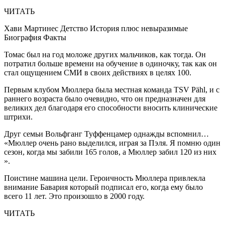
ЧИТАТЬ
Хави Мартинес Детство История плюс невыразимые
Биография Факты
Томас был на год моложе других мальчиков, как тогда. Он
потратил больше времени на обучение в одиночку, так как он
стал ощущением СМИ в своих действиях в целях 100.
Первым клубом Мюллера была местная команда TSV Pähl, и с
раннего возраста было очевидно, что он предназначен для
великих дел благодаря его способности вносить клинические
штрихи.
Друг семьи Вольфганг Туффенцамер однажды вспомнил…
«Мюллер очень рано выделился, играя за Пэля. Я помню один
сезон, когда мы забили 165 голов, а Мюллер забил 120 из них
».
Поистине машина цели. Героичность Мюллера привлекла
внимание Бавария который подписал его, когда ему было
всего 11 лет. Это произошло в 2000 году.
ЧИТАТЬ