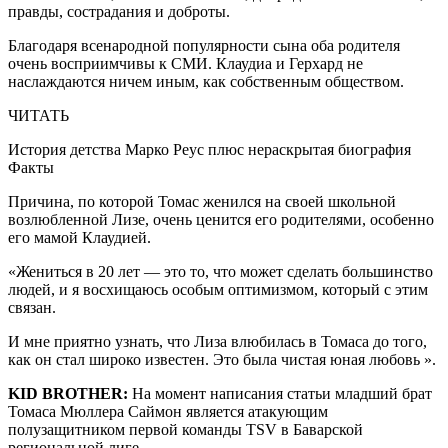
правды, сострадания и доброты.
Благодаря всенародной популярности сына оба родителя
очень восприимчивы к СМИ. Клаудиа и Герхард не
наслаждаются ничем иным, как собственным обществом.
ЧИТАТЬ
История детства Марко Реус плюс нераскрытая биография
Факты
Причина, по которой Томас женился на своей школьной
возлюбленной Лизе, очень ценится его родителями, особенно
его мамой Клаудией.
«Жениться в 20 лет — это то, что может сделать большинство
людей, и я восхищаюсь особым оптимизмом, который с этим
связан.
И мне приятно узнать, что Лиза влюбилась в Томаса до того,
как он стал широко известен. Это была чистая юная любовь ».
KID BROTHER:
На момент написания статьи младший брат
Томаса Мюллера Саймон является атакующим
полузащитником первой команды TSV в Баварской
региональной лиге.