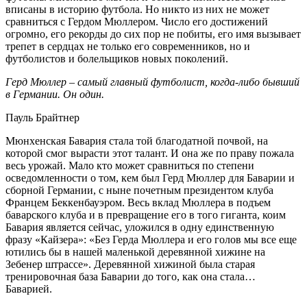
вписаны в историю футбола. Но никто из них не может
сравниться с Гердом Мюллером. Число его достижений
огромно, его рекорды до сих пор не побиты, его имя вызывает
трепет в сердцах не только его современников, но и
футболистов и болельщиков новых поколений.
Герд Мюллер – самый главный футболист, когда-либо бывший
в Германии. Он один.
Пауль Брайтнер
Мюнхенская Бавария стала той благодатной почвой, на
которой смог вырасти этот талант. И она же по праву пожала
весь урожай. Мало кто может сравниться по степени
осведомленности о том, кем был Герд Мюллер для Баварии и
сборной Германии, с ныне почетным президентом клуба
Францем Беккенбауэром. Весь вклад Мюллера в подъем
баварского клуба и в превращение его в того гиганта, коим
Бавария является сейчас, уложился в одну единственную
фразу «Кайзера»: «Без Герда Мюллера и его голов мы все еще
ютились бы в нашей маленькой деревянной хижине на
Зебенер штрассе». Деревянной хижиной была старая
тренировочная база Баварии до того, как она стала…
Баварией.