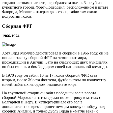
тогдашние знаменитости, перебрался за океан. За клуб из
курортного города Форт-Лодердейл, расположенном в штате
Флорида, Мюллер отыграл два сезона, забив там около
полусотни голов.
Сборная ФРГ
1966-1974
Хотя Герд Мюллер дебютировал в сборной в 1966 году, он не
попал в заявку сборной ФРГ на чемпионат мира,
проходивший в Англии. Зато на следующих двух мундиалях
он был главным бомбардиром своей национальной команды.
В 1970 году он забил 10 из 17 голов сборной ФРГ, став
вторым, после Жюста Фонтена, футболистом по количеству
мячей, забитых на одном чемпионате мира.
На групповой стадии он забил победный гол в ворота
сборной Марокко, а затем сделал по хет-трику в матчах с
Болгарией и Перу. В четвертьфинале его гол в
дополнительное время принес немцам волевую победу над
сборной Англии, и только дубль Герда в «матче века» с