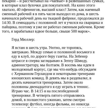
пекарни – и рассчитывал на «чаевые» в развешанных сумках,
в которые клал булочки для покупателей. На кино этого
хватало, 40 пфеннигов, высший класс! Затем, как наемный
сменный рабочий я в пять часов выходил из дома, в шесть
начинался рабочий день на ткацкой фабрике, продолжался до
14:30. В семнадцать с половиной лет я учился на сварщика и
пайщика, поэтому я уже не работал сменным рабочим. Кроме
того, я зарабатывал вдвое больше, свыше 500 марок».
Герд Мюллер:
Я встаю в шесть утра. Уютно, не торопясь,
завтракаю. Между семью и половиной восьмого я
еду в клуб, по дороге беру газеты. На Зебенер
штрассе я сперва заглядываю к Зеппу Шмиду,
администратору, мы болтаем. В восемь мы идем в
молодежный корпус, где мы что-нибудь обсуждаем
с Херманном Герландом и некоторыми тренерами
юношеских команд. В девять мы в раздевалке, в
десять начинается тренировка. Затем около
половины двенадцатого я еду играть в теннис.
Играю час. В 14:15 я на послеобеденной
тренировке. В четверть пятого отправляюсь
домой, в полшестого ужинаю, затем смотрю
телевизор: футбол, иногда фильмы, но никогда