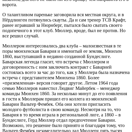
ворота.
О талантливом пареньке заговорила вся местная округа, и в
Нёрдлинген потянулись скауты. Да и сам тренер ТСВ Крафт,
ранее игравший за Нюрнберг, пытался было сватать своего
подопечного в этот клуб. Мюллер, вроде, был не против. Но
все решил случай.
Мюллером интересовались два клуба – малоизвестная в те
поры мюнхенская Бавария и именитый ее земляк, Мюнхен
1860, выступавший в недавно созданной Бундеслиге.
Баварская легенда гласит, что встреча с Мюллером и
договоренность с ним заключить контракт с Баварией
состоялась всего за час до того, как у Мюллера была назначена
встреча с представителем Мюнхена 1860. Более
«приземленная» версия говорит другое. Летом 1964 года
семью Мюллеров навестил Людвиг Майербек – менеджер
команды Мюнхен 1860. За несколько минут до его появления
в гости к Мюллерам пришел его коллега из мюнхенской
Баварии Вальтер Фембек. Оба они хотели пригласить
молодого футболиста в свою команду. Несмотря на то, что
Бавария в то время играла в региональной лиге, а 1860 – в
Бундеслиге, Герд Мюллер отдал предпочтение Баварии.
Возможно, это решение было принято и благодаря тому, что
Вальтер Фембек незамедлительно дал Мюллеру пять тысяч