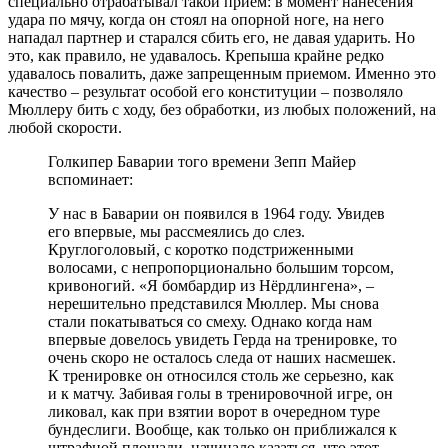
специально отрабатывал такой прием: в момент нанесения
удара по мячу, когда он стоял на опорной ноге, на него
нападал партнер и старался сбить его, не давая ударить. Но
это, как правило, не удавалось. Крепыша крайне редко
удавалось повалить, даже запрещенным приемом. Именно это
качество – результат особой его конституции – позволяло
Мюллеру бить с ходу, без обработки, из любых положений, на
любой скорости.
Голкипер Баварии того времени Зепп Майер
вспоминает:
У нас в Баварии он появился в 1964 году. Увидев
его впервые, мы рассмеялись до слез.
Круглоголовый, с коротко подстриженными
волосами, с непропорционально большим торсом,
кривоногий. «Я бомбардир из Нёрдлингена», –
нерешительно представился Мюллер. Мы снова
стали покатываться со смеху. Однако когда нам
впервые довелось увидеть Герда на тренировке, то
очень скоро не осталось следа от наших насмешек.
К тренировке он относился столь же серьезно, как
и к матчу. Забивая голы в тренировочной игре, он
ликовал, как при взятии ворот в очередном туре
бундеслиги. Вообще, как только он приближался к
штрафной площади, начинало казаться, что этот