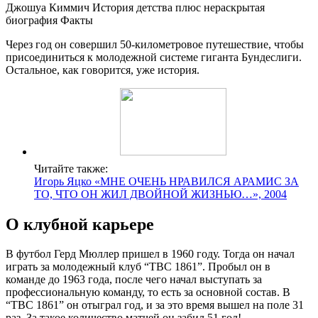
Джошуа Киммич История детства плюс нераскрытая
биография Факты
Через год он совершил 50-километровое путешествие, чтобы
присоединиться к молодежной системе гиганта Бундеслиги.
Остальное, как говорится, уже история.
Читайте также:
Игорь Яцко «МНЕ ОЧЕНЬ НРАВИЛСЯ АРАМИС ЗА
ТО, ЧТО ОН ЖИЛ ДВОЙНОЙ ЖИЗНЬЮ…», 2004
О клубной карьере
В футбол Герд Мюллер пришел в 1960 году. Тогда он начал
играть за молодежный клуб “ТВС 1861”. Пробыл он в
команде до 1963 года, после чего начал выступать за
профессиональную команду, то есть за основной состав. В
“ТВС 1861” он отыграл год, и за это время вышел на поле 31
раз. За такое количество матчей он забил 51 гол!