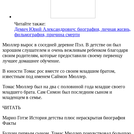
Читайте также:
Демич Юрий Александрович: биография, личная жизнь,
фильмография, причина смерти
Мюллер вырос в соседней деревне Пэл. В детстве он был
хорошим слушателем и очень вежливым ребенком благодаря
своим родителям, которые предоставили своему первенцу
лучшее домашнее обучение.
В юности Томас рос вместе со своим младшим братом,
известным под именем Саймон Мюллер.
Томас Мюллер был на два с половиной года младше своего
младшего брата. Сам Симон был последним сыном и
младенцем в семье.
ЧИТАТЬ
Марио Готзе История детства плюс нераскрытая биография
Факты
Будучи первым сыном, Томас Мюллер почувствовал большую