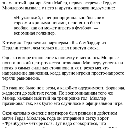
знаменитый вратарь Зепп Майер, первая встреча с Гердом
Мюллером вызвала у него и других игроков недоумение:
«Неуклюжий, с непропорционально большим
торсом и кривыми ногами, непонятно было
вообще, как он может играть в футбол», —
вспоминал голкипер.
К тому же Герд заявил партнерам «Я – бомбардир из
Нердлингена», чем только вызвал приступ смеха.
Однако вскоре отношение к новичку изменилось. Мощные
ноги и низкий центр тяжести позволяли Мюллеру устоять на
ногах в самых сильных столкновениях и резко менять
направление движения, когда другие игроки просто-напросто
теряли равновесие.
Но главное было не в этом, а какой-то одержимости форварда,
жадности до забитых голов. По воспоминаниям того же
Майер, каждый забитый на тренировке гол, Мюллер
праздновал так, как будто это случилось в официальной игре.
Окончательно скепсис партнеров был развеян в дебютном
матче Герда Мюллера, года он отправил в сетку ворот
«Фрайбурга» четыре гола. Тут надо оговориться, что