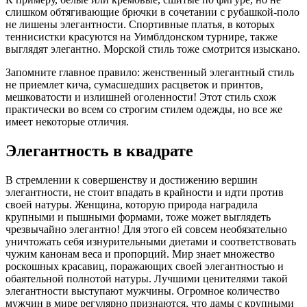
слишком обтягивающие брючки в сочетании с рубашкой-поло
не лишены элегантности. Спортивные платья, в которых
теннисистки красуются на Уимблдонском турнире, также
выглядят элегантно. Морской стиль тоже смотрится изыскано.
Запомните главное правило: женственный элегантный стиль
не приемлет кича, сумасшедших расцветок и принтов,
мешковатости и излишней оголенности! Этот стиль схож
практически во всем со строгим стилем одежды, но все же
имеет некоторые отличия.
Элегантность в квадрате
В стремлении к совершенству и достижению вершин
элегантности, не стоит впадать в крайности и идти против
своей натуры. Женщина, которую природа наградила
крупными и пышными формами, тоже может выглядеть
чрезвычайно элегантно! Для этого ей совсем необязательно
уничтожать себя изнурительными диетами и соответствовать
чужим канонам веса и пропорций. Мир знает множество
роскошных красавиц, поражающих своей элегантностью и
обаятельной полнотой натуры. Лучшими ценителями такой
элегантности выступают мужчины. Огромное количество
мужчин в мире регулярно признаются, что дамы с крупными