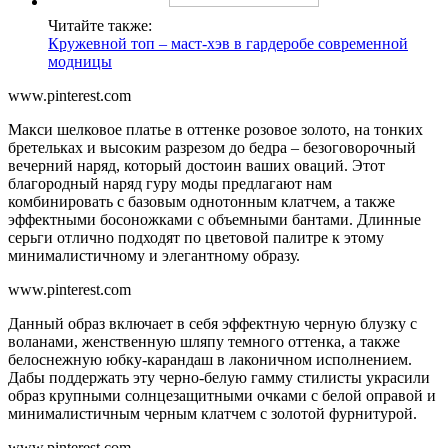
Читайте также:
Кружевной топ – маст-хэв в гардеробе современной
модницы
www.pinterest.com
Макси шелковое платье в оттенке розовое золото, на тонких
бретельках и высоким разрезом до бедра – безоговорочный
вечерний наряд, который достоин ваших оваций. Этот
благородный наряд гуру моды предлагают нам
комбинировать с базовым однотонным клатчем, а также
эффектными босоножками с объемными бантами. Длинные
серьги отлично подходят по цветовой палитре к этому
минималистичному и элегантному образу.
www.pinterest.com
Данный образ включает в себя эффектную черную блузку с
воланами, женственную шляпу темного оттенка, а также
белоснежную юбку-карандаш в лаконичном исполнением.
Дабы поддержать эту черно-белую гамму стилисты украсили
образ крупными солнцезащитными очками с белой оправой и
минималистичным черным клатчем с золотой фурнитурой.
www.pinterest.com