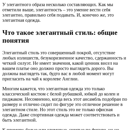
У элегантного образа несколько составляющих. Как мы
отметили выше, элегантность – это умение вести себя
элегантно, правильно себя подавать. И, конечно же, это
элегантная одежда.
Что такое элегантный стиль: общие
понятия
Элегантный стиль это совершенный покрой, отсутствие
любых излишеств, безукоризненное качество, сдержанность и
четкий силуэт. Не имеет значения, какой ценник висел на
вашем платье оно должно просто выглядеть дорого. Вы
должны выглядеть так, будто вас в любой момент могут
пригласить на чай к королеве Англии.
Многим кажется, что элегантная одежда это только
классический костюм с белой рубашкой, юбкой до колен и
пиджаком. Несомненно, когда весь этот ансамбль подобран по
размеру и отлично сидит по фигуре это отличное решение в
элегантном стиле. Но этот стиль это не только офисная
одежда. Даже спортивная одежда может соответствовать и
быть элегантной.
К примеру, белые или кремовые, сшитые по фигуре, но не