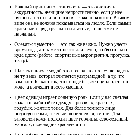
Важный принцип элегантности — это чистота и
аккуратность. Женщине непростительно, если у нее
пятно на платье или плохо выглаженная кофта. В таком
виде она не должна показываться на людях. Если самый
красивый наряд грязный или мятый, то он уже не
нарядный.
Одеваться уместно — это так же важно. Нужно учесть
время года, а так же утро это или вечер, и обязательно
куда идете (работа, спортивные мероприятия, прогулка,
театр).
Шагать в ногу с модой это похвально, но лучше надеть
не ту вещь, которая считается ультрамодной, а ту, что
вам идет. Бывает так, что, вроде бы, женщина одета по
моде, а выглядит просто смешно.
Цвет одежды играет большую роль. Если у вас светлая
кожа, то выбирайте одежду в розовых, красных,
голубых, желтых тонах. Для более темного лица
подходят серый, зеленый, коричневый, синий. Для
загорелой кожи подходит цвет горчицы, серо-зеленый,
марсала, шоколадно-красные и т. п.
При выборе нарядов обязательно учитывайте свою