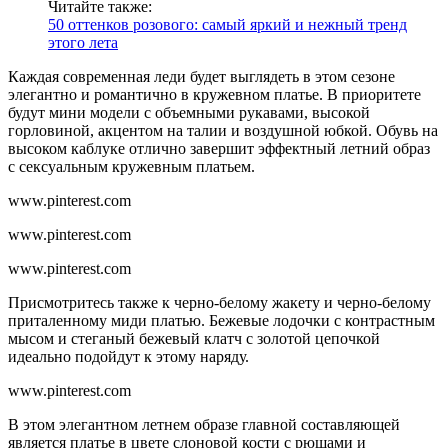
Читайте также:
50 оттенков розового: самый яркий и нежный тренд
этого лета
Каждая современная леди будет выглядеть в этом сезоне
элегантно и романтично в кружевном платье. В приоритете
будут мини модели с объемными рукавами, высокой
горловиной, акцентом на талии и воздушной юбкой. Обувь на
высоком каблуке отлично завершит эффектный летний образ
с сексуальным кружевным платьем.
www.pinterest.com
www.pinterest.com
www.pinterest.com
Присмотритесь также к черно-белому жакету и черно-белому
приталенному миди платью. Бежевые лодочки с контрастным
мысом и стеганый бежевый клатч с золотой цепочкой
идеально подойдут к этому наряду.
www.pinterest.com
В этом элегантном летнем образе главной составляющей
является платье в цвете слоновой кости с рюшами и