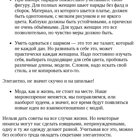
фигуру. Для полных женщин шьют наряды без фалд и
сборок. Материал, из которого шьется платье, должен
быть однотонным, с мелким рисунком и не яркого
цвета. Каблуки должны быть устойчивыми, а прически
не очень объёмными. Для худых женщин это все
позволительно, но чувство меры должно быть.
Уметь одеваться с шармом — это тот же талант, который
не каждой дан. Но развивать в себе это, может
практически каждая женщина. Надо постоянно изучать
себя, выбирать подходящие для себя цвета, пробовать
различные длины, модели. Словом, надо искать свой
стиль, а не копировать кого-то.
Элегантно, не значит скучно и на шпильке!
Мода, как и жизнь, не стоит на месте. Наше
мировоззрение меняется, мы поправляемся, или
наоборот худеем, а значит, все время будут появляться
новые идеи во взаимоотношении с модой.
Нельзя дать советы на все случаи жизни. Но некоторые
нюансы могут нас сделать изящными, непринужденными,
одну и ту же одежду делают разной. Учитывая все это, можно
без особого труда овладеть секретами элегантности.