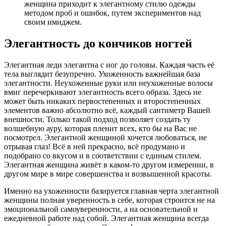
женщина приходит к элегантному стилю одежды
методом проб и ошибок, путем экспериментов над
своим имиджем.
Элегантность до кончиков ногтей
Элегантная леди элегантна с ног до головы. Каждая часть её
тела выглядит безупречно. Ухоженность важнейшая база
элегантности. Неухоженные руки или неухоженные волосы
вмиг перечеркивают элегантность всего образа. Здесь не
может быть никаких первостепенных и второстепенных
элементов важно абсолютно всё, каждый сантиметр Вашей
внешности. Только такой подход позволяет создать ту
волшебную ауру, которая пленит всех, кто бы на Вас не
посмотрел. Элегантной женщиной хочется любоваться, не
отрывая глаз! Всё в ней прекрасно, всё продумано и
подобрано со вкусом и в соответствии с единым стилем.
Элегантная женщина живёт в каком-то другом измерении, в
другом мире в мире совершенства и возвышенной красоты.
Именно на ухоженности базируется главная черта элегантной
женщины полная уверенность в себе, которая строится не на
эмоциональной самоуверенности, а на основательной и
ежедневной работе над собой. Элегантная женщина всегда