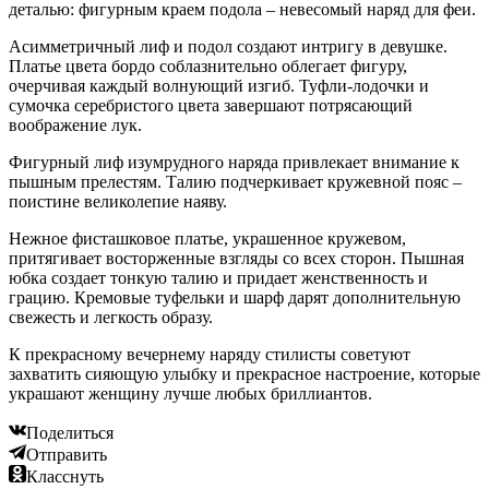
деталью: фигурным краем подола – невесомый наряд для феи.
Асимметричный лиф и подол создают интригу в девушке.
Платье цвета бордо соблазнительно облегает фигуру,
очерчивая каждый волнующий изгиб. Туфли-лодочки и
сумочка серебристого цвета завершают потрясающий
воображение лук.
Фигурный лиф изумрудного наряда привлекает внимание к
пышным прелестям. Талию подчеркивает кружевной пояс –
поистине великолепие наяву.
Нежное фисташковое платье, украшенное кружевом,
притягивает восторженные взгляды со всех сторон. Пышная
юбка создает тонкую талию и придает женственность и
грацию. Кремовые туфельки и шарф дарят дополнительную
свежесть и легкость образу.
К прекрасному вечернему наряду стилисты советуют
захватить сияющую улыбку и прекрасное настроение, которые
украшают женщину лучше любых бриллиантов.
Поделиться
Отправить
Класснуть