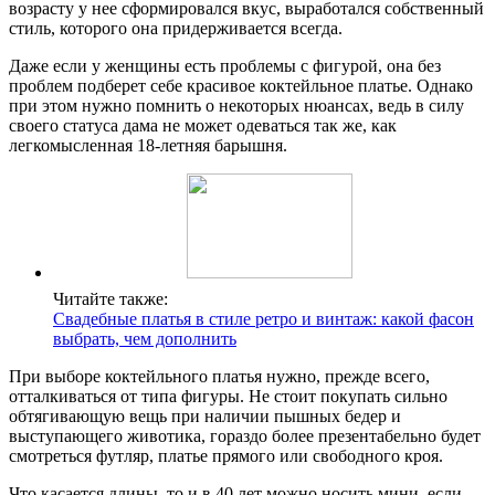
возрасту у нее сформировался вкус, выработался собственный
стиль, которого она придерживается всегда.
Даже если у женщины есть проблемы с фигурой, она без
проблем подберет себе красивое коктейльное платье. Однако
при этом нужно помнить о некоторых нюансах, ведь в силу
своего статуса дама не может одеваться так же, как
легкомысленная 18-летняя барышня.
Читайте также:
Свадебные платья в стиле ретро и винтаж: какой фасон
выбрать, чем дополнить
При выборе коктейльного платья нужно, прежде всего,
отталкиваться от типа фигуры. Не стоит покупать сильно
обтягивающую вещь при наличии пышных бедер и
выступающего животика, гораздо более презентабельно будет
смотреться футляр, платье прямого или свободного кроя.
Что касается длины, то и в 40 лет можно носить мини, если