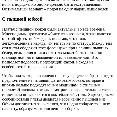
ноги в порядке, но оно не должно быть экстремальным.
Оптимальный вариант – подол на одну ладонь выше колен.
С пышной юбкой
Платья с пышной юбкой были актуальны во все времена.
Многие дамы, достигнув 40-летнего возраста, отказываются
от этой эффектной модели, полагаю, что столь
легкомысленные наряды им теперь не по статусу. Между тем
стилисты ободряют этот фасон даже при наличии пышных
бедер, ведь талия в таких платьях может быть не только
стандартной, но и завышенной или завышенной. Это
позволяет подобрать подходящий фасон, исходя из
особенностей телосложения.
Чтобы платье хорошо сидело по фигуре, целесообразно отдать
предпочтение не пышным фатиновым юбкам, которые и
впрямь больше подходят юным модницам, а стильным
платьям-баллонам, которые смотрятся очаровательно и свежо
и идеально вписываются в коктейльный стиль. Характерными
особенностями платья является необычайно пышный низ.
Объем достигается за счет того, что подол собирается внизу
на ленту, образуя многочисленные сборки.