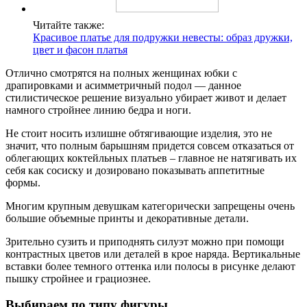
Читайте также:
Красивое платье для подружки невесты: образ дружки,
цвет и фасон платья
Отлично смотрятся на полных женщинах юбки с
драпировками и асимметричный подол — данное
стилистическое решение визуально убирает живот и делает
намного стройнее линию бедра и ноги.
Не стоит носить излишне обтягивающие изделия, это не
значит, что полным барышням придется совсем отказаться от
облегающих коктейльных платьев – главное не натягивать их
себя как сосиску и дозировано показывать аппетитные
формы.
Многим крупным девушкам категорически запрещены очень
большие объемные принты и декоративные детали.
Зрительно сузить и приподнять силуэт можно при помощи
контрастных цветов или деталей в крое наряда. Вертикальные
вставки более темного оттенка или полосы в рисунке делают
пышку стройнее и грациознее.
Выбираем по типу фигуры