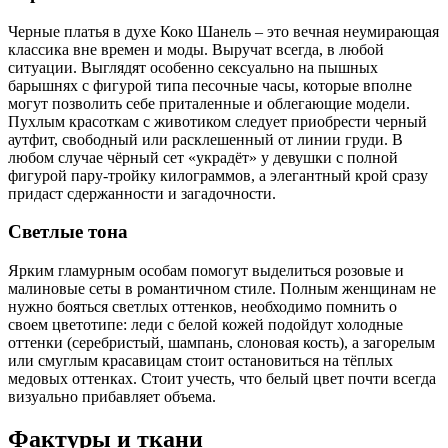
Черные платья в духе Коко Шанель – это вечная неумирающая
классика вне времен и моды. Выручат всегда, в любой
ситуации. Выглядят особенно сексуально на пышных
барышнях с фигурой типа песочные часы, которые вполне
могут позволить себе приталенные и облегающие модели.
Пухлым красоткам с животиком следует приобрести черный
аутфит, свободный или расклешенный от линии груди. В
любом случае чёрный сет «украдёт» у девушки с полной
фигурой пару-тройку килограммов, а элегантный крой сразу
придаст сдержанности и загадочности.
Светлые тона
Ярким гламурным особам помогут выделиться розовые и
малиновые сеты в романтичном стиле. Полным женщинам не
нужно бояться светлых оттенков, необходимо помнить о
своем цветотипе: леди с белой кожей подойдут холодные
оттенки (серебристый, шампань, слоновая кость), а загорелым
или смуглым красавицам стоит остановиться на тёплых
медовых оттенках. Стоит учесть, что белый цвет почти всегда
визуально прибавляет объема.
Фактуры и ткани