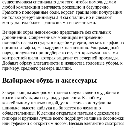
существующем специально для того, чтобы помочь дамам
любой комплекции выглядеть роскошно и безупречно.
Грамотно подобранные боди, корсет, грация или полуграция
не только уберут минимум 3-4 см с талии, но и сделают
контуры тела более грациозными и точенными.
Вечерний образ невозможно представить без стильных
дополнений. Современным модницам непременно
понадобятся аксессуары в виде бижутерии, легких шарфов из
органзы и тафты, жаккардовых палантинов. Ультрамодный
наряд получится при подборе к сету с открытыми плечами
контрастной шали, которая защитит от вечерней прохлады.
Добавят образу элегантности и изящества головные уборы, к
примеру, среднего размера шляпки.
Выбираем обувь и аксессуары
Завершающим аккордом стильного лука является удобная и
красивая обувь, аксессуары, украшения. К любому
коктейльному платью подойдут классические туфли на
шпильке, высота каблука выбирается по желанию
обладательницы. К легким открытым платьям с декольте из
гипюра и кружева лучше всего подойдут изящные босоножки
или туфельки с открытым носом. Весьма элегантно смотрятся