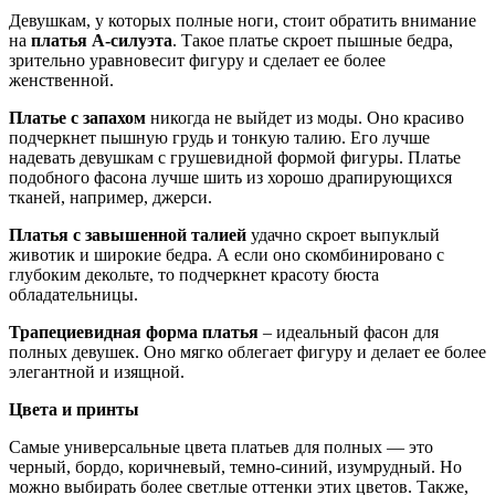
Девушкам, у которых полные ноги, стоит обратить внимание
на
платья А-силуэта
. Такое платье скроет пышные бедра,
зрительно уравновесит фигуру и сделает ее более
женственной.
Платье с запахом
никогда не выйдет из моды. Оно красиво
подчеркнет пышную грудь и тонкую талию. Его лучше
надевать девушкам с грушевидной формой фигуры. Платье
подобного фасона лучше шить из хорошо драпирующихся
тканей, например, джерси.
Платья с завышенной талией
удачно скроет выпуклый
животик и широкие бедра. А если оно скомбинировано с
глубоким декольте, то подчеркнет красоту бюста
обладательницы.
Трапециевидная форма платья
– идеальный фасон для
полных девушек. Оно мягко облегает фигуру и делает ее более
элегантной и изящной.
Цвета и принты
Самые универсальные цвета платьев для полных — это
черный, бордо, коричневый, темно-синий, изумрудный. Но
можно выбирать более светлые оттенки этих цветов. Также,