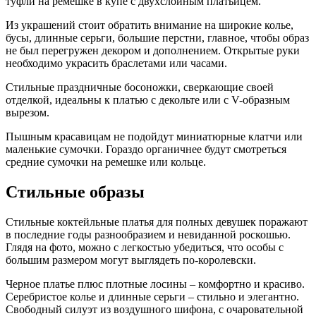
туфли на ремешке в купе с двухслойным платьицем.
Из украшений стоит обратить внимание на широкие колье,
бусы, длинные серьги, большие перстни, главное, чтобы образ
не был перегружен декором и дополнением. Открытые руки
необходимо украсить браслетами или часами.
Стильные праздничные босоножки, сверкающие своей
отделкой, идеальны к платью с декольте или с V-образным
вырезом.
Пышным красавицам не подойдут миниатюрные клатчи или
маленькие сумочки. Гораздо органичнее будут смотреться
средние сумочки на ремешке или кольце.
Стильные образы
Стильные коктейльные платья для полных девушек поражают
в последние годы разнообразием и невиданной роскошью.
Глядя на фото, можно с легкостью убедиться, что особы с
большим размером могут выглядеть по-королевски.
Черное платье плюс плотные лосины – комфортно и красиво.
Серебристое колье и длинные серьги – стильно и элегантно.
Свободный силуэт из воздушного шифона, с очаровательной