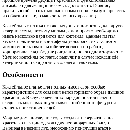
прошлое времена дефицит красивых и функциональных
ансамблей для женщин весомых достоинств. Главное,
правильно обыграть пышные формы и подчеркнуть прелесть
и соблазнительную манкость полных красавиц.
Коктейльные платья не так вычурны и помпезны, как другие
вечерние сеты, поэтому милым дамам просто необходимо
иметь несколько вариантов для коктейля. Данные платья
весьма практичны и многофункциональны: их с успехом
можно использовать на юбилее коллеги по работе,
корпоративе, свадьбе, дне рождении, новогоднем торжестве.
Удачное коктейльное платье выручит в случае нежданной
вечеринки или свидании с молодым человеком.
Особенности
Коктейльное платье для полных имеет свои особые
характеристики для создания неповторимого образа пышной
красавицы. В случае вечерних нарядов не стоит слепо
следовать моде: важно учитывать особенности фигуры и
степень прилегания вещей.
Модные дома последние годы создают невероятные по
красоте коллекции одежды для нестандартных фигур.
Выбирая вечерний лук, необходимо прислушиваться к