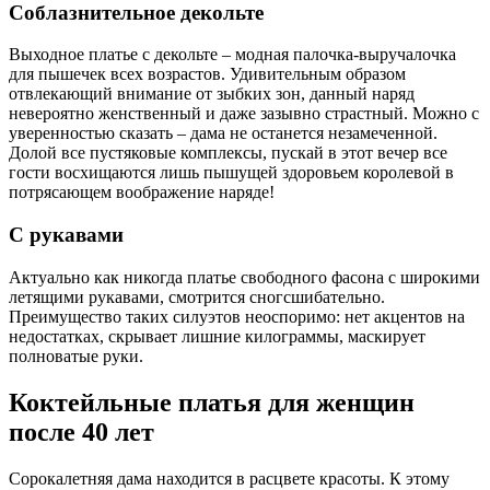
Соблазнительное декольте
Выходное платье с декольте – модная палочка-выручалочка
для пышечек всех возрастов. Удивительным образом
отвлекающий внимание от зыбких зон, данный наряд
невероятно женственный и даже зазывно страстный. Можно с
уверенностью сказать – дама не останется незамеченной.
Долой все пустяковые комплексы, пускай в этот вечер все
гости восхищаются лишь пышущей здоровьем королевой в
потрясающем воображение наряде!
С рукавами
Актуально как никогда платье свободного фасона с широкими
летящими рукавами, смотрится сногсшибательно.
Преимущество таких силуэтов неоспоримо: нет акцентов на
недостатках, скрывает лишние килограммы, маскирует
полноватые руки.
Коктейльные платья для женщин
после 40 лет
Сорокалетняя дама находится в расцвете красоты. К этому