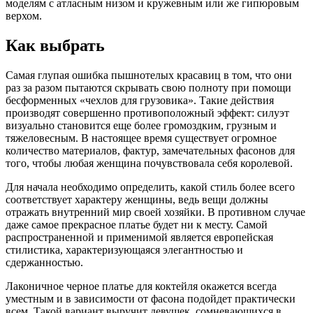
моделям с атласным низом и кружевным или же гипюровым
верхом.
Как выбрать
Самая глупая ошибка пышнотелых красавиц в том, что они
раз за разом пытаются скрывать свою полноту при помощи
бесформенных «чехлов для грузовика». Такие действия
производят совершенно противоположный эффект: силуэт
визуально становится еще более громоздким, грузным и
тяжеловесным. В настоящее время существует огромное
количество материалов, фактур, замечательных фасонов для
того, чтобы любая женщина почувствовала себя королевой.
Для начала необходимо определить, какой стиль более всего
соответствует характеру женщины, ведь вещи должны
отражать внутренний мир своей хозяйки. В противном случае
даже самое прекрасное платье будет ни к месту. Самой
распространенной и применимой является европейская
стилистика, характеризующаяся элегантностью и
сдержанностью.
Лаконичное черное платье для коктейля окажется всегда
уместным и в зависимости от фасона подойдет практически
всем. Такой вариант выручит девушек, сомневающихся в