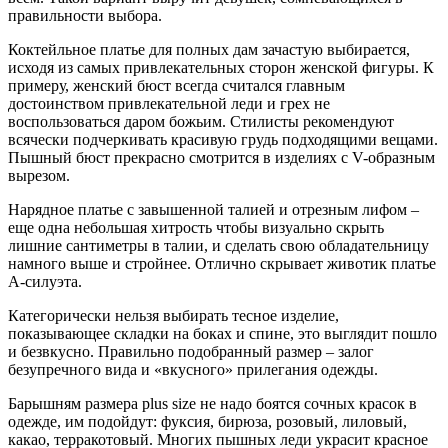
правильности выбора.
Коктейльное платье для полных дам зачастую выбирается,
исходя из самых привлекательных сторон женской фигуры. К
примеру, женский бюст всегда считался главным
достоинством привлекательной леди и грех не
воспользоваться даром божьим. Стилисты рекомендуют
всячески подчеркивать красивую грудь подходящими вещами.
Пышный бюст прекрасно смотрится в изделиях с V-образным
вырезом.
Нарядное платье с завышенной талией и отрезным лифом –
еще одна небольшая хитрость чтобы визуально скрыть
лишние сантиметры в талии, и сделать свою обладательницу
намного выше и стройнее. Отлично скрывает животик платье
А-силуэта.
Категорически нельзя выбирать тесное изделие,
показывающее складки на боках и спине, это выглядит пошло
и безвкусно. Правильно подобранный размер – залог
безупречного вида и «вкусного» прилегания одежды.
Барышням размера plus size не надо боятся сочных красок в
одежде, им подойдут: фуксия, бирюза, розовый, лиловый,
какао, терракотовый. Многих пышных леди украсит красное