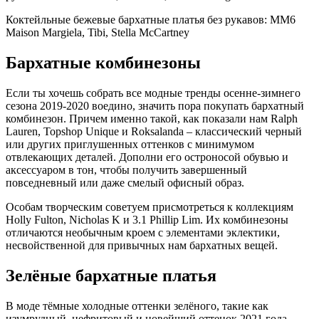
Коктейльные бежевые бархатные платья без рукавов: MM6
Maison Margiela, Tibi, Stella McCartney
Бархатные комбинезоны
Если ты хочешь собрать все модные тренды осенне-зимнего
сезона 2019-2020 воедино, значить пора покупать бархатный
комбинезон. Причем именно такой, как показали нам Ralph
Lauren, Topshop Unique и Roksalanda – классический черный
или других приглушенных оттенков с минимумом
отвлекающих деталей. Дополни его остроносой обувью и
аксессуаром в тон, чтобы получить завершенный
повседневный или даже смелый офисный образ.
Особам творческим советуем присмотреться к коллекциям
Holly Fulton, Nicholas K и 3.1 Phillip Lim. Их комбинезоны
отличаются необычным кроем с элементами эклектики,
несвойственной для привычных нам бархатных вещей.
Зелёные бархатные платья
В моде тёмные холодные оттенки зелёного, такие как
изумрудный, нефритовый и новейший оттенок 2021 года –