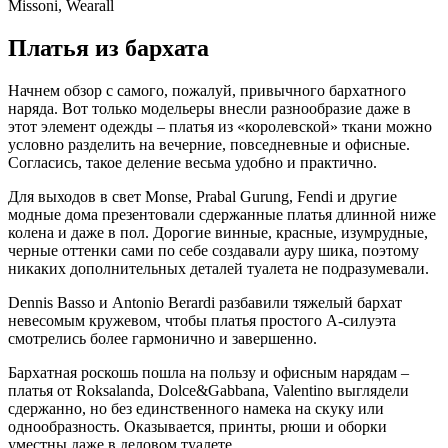
Missoni, Wearall
Платья из бархата
Начнем обзор с самого, пожалуй, привычного бархатного
наряда. Вот только модельеры внесли разнообразие даже в
этот элемент одежды – платья из «королевской» ткани можно
условно разделить на вечерние, повседневные и офисные.
Согласись, такое деление весьма удобно и практично.
Для выходов в свет Monse, Prabal Gurung, Fendi и другие
модные дома презентовали сдержанные платья длинной ниже
колена и даже в пол. Дорогие винные, красные, изумрудные,
черные оттенки сами по себе создавали ауру шика, поэтому
никаких дополнительных деталей туалета не подразумевали.
Dennis Basso и Antonio Berardi разбавили тяжелый бархат
невесомым кружевом, чтобы платья простого А-силуэта
смотрелись более гармонично и завершенно.
Бархатная роскошь пошла на пользу и офисным нарядам –
платья от Roksalanda, Dolce&Gabbana, Valentino выглядели
сдержанно, но без единственного намека на скуку или
однообразность. Оказывается, принты, рюши и оборки
уместны даже в деловом туалете.