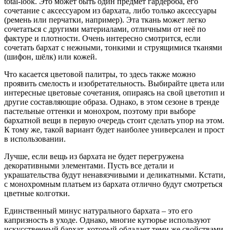
total-look. Это может быть один предмет гардероба, его
сочетание с аксессуаром из бархата, либо только аксессуары
(ремень или перчатки, например). Эта ткань может легко
сочетаться с другими материалами, отличными от неё по
фактуре и плотности. Очень интересно смотрится, если
сочетать бархат с нежными, тонкими и струящимися тканями
(шифон, шёлк) или кожей.
Что касается цветовой палитры, то здесь также можно
проявить смелость и изобретательность. Выбирайте цвета или
интересные цветовые сочетания, опираясь на свой цветотип и
другие составляющие образа. Однако, в этом сезоне в тренде
пастельные оттенки и монохром, поэтому при выборе
бархатной вещи в первую очередь стоит сделать упор на этом.
К тому же, такой вариант будет наиболее универсален и прост
в использовании.
Лучше, если вещь из бархата не будет перегружена
декоративными элементами. Пусть все детали и
украшательства будут ненавязчивыми и деликатными. Кстати,
с монохромным платьем из бархата отлично будут смотреться
цветные колготки.
Единственный минус натурального бархата – это его
капризность в уходе. Однако, многие кутюрье используют
искусственный бархат, который обладает теми же свойствами,