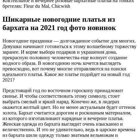
Коктейльное и вечернее розовые бархатные платья на тонких
бретелях: Fleur du Mal, Chicwish
Шикарные новогодние платья из
бархата на 2021 год фото новинок
Новогодние праздники — долгожданное событие для многих.
Девушки начинают готовиться к этому волшебному торжеству
заранее. И корме выбора подарков и украшения дома,
прекрасную половину человечества еще волнует создание
модного образа. В новогоднюю ночь хочется выглядеть
превосходно, вот почему многие отправляются на поиски
идеального платья. Какое же платье подойдет на новый год
2021?
Предстоящий год по восточном гороскопу принадлежит
свинье. И чтобы соответствовать этому символу, стоит
выбрать смелый и яркий наряд. Конечно же, в лидерах
окажется желтый цвет. Но не менее актуальным будет оттенок
золота. Бархат считается дорогим и роскошным материалом,
из которого изготавливают нарядные и вечерние платья.
Женская одежда из бархата выглядит очень изысканно и
величественно. И это не удивительно, ведь в царские времена
из бархата шили одежду только знатным вельможам и