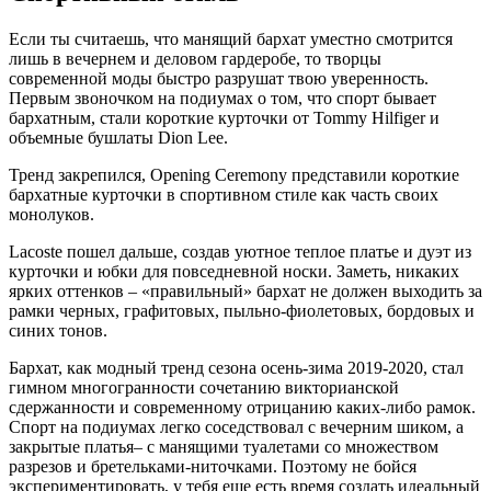
Если ты считаешь, что манящий бархат уместно смотрится
лишь в вечернем и деловом гардеробе, то творцы
современной моды быстро разрушат твою уверенность.
Первым звоночком на подиумах о том, что спорт бывает
бархатным, стали короткие курточки от Tommy Hilfiger и
объемные бушлаты Dion Lee.
Тренд закрепился, Opening Ceremony представили короткие
бархатные курточки в спортивном стиле как часть своих
монолуков.
Lacoste пошел дальше, создав уютное теплое платье и дуэт из
курточки и юбки для повседневной носки. Заметь, никаких
ярких оттенков – «правильный» бархат не должен выходить за
рамки черных, графитовых, пыльно-фиолетовых, бордовых и
синих тонов.
Бархат, как модный тренд сезона осень-зима 2019-2020, стал
гимном многогранности сочетанию викторианской
сдержанности и современному отрицанию каких-либо рамок.
Спорт на подиумах легко соседствовал с вечерним шиком, а
закрытые платья– с манящими туалетами со множеством
разрезов и бретельками-ниточками. Поэтому не бойся
экспериментировать, у тебя еще есть время создать идеальный