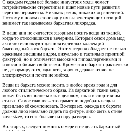
С каждым годом всё больше индустрия моды ломает
потребительские стереотипы и ищет новые пути развития
через эксперименты. Никаких рамок, никаких ограничений.
Поэтому в новом сезоне одну их главенствующих позиций
занимает так называемая бархатная лихорадка.
В наши дни не считается зазорным носить вещи из тканей,
когда-то относившихся к вечерним. Который сезон дома мод
активно используют для повседневных коллекций
благородный лоск бархата. Этот материал обладает не только
красивым внешним видом, визуально и тактильно приятной
фактурой, но и отличается высокими гипоаллергенными и
износостойкими свойствами. Кроме этого бархат практически
не деформируются, «дышит», хорошо держит тепло, не
электризуется и почти не мнётся.
Вещи из бархата можно носить в любое время года и для
любого стилистического образа. Из бархатной ткани вещь
может быть выполнена как в деловом, так и в спортивном
стилях. Самое главное – это грамотно подобрать вещь и
правильно её скомпоновать. Во-первых, одежда их бархата
должна либо идеально сидеть по фигуре, либо быть в стиле
«oversize», то есть больше на пару размеров.
Во-вторых, следует помнить о мере и не делать бархатный