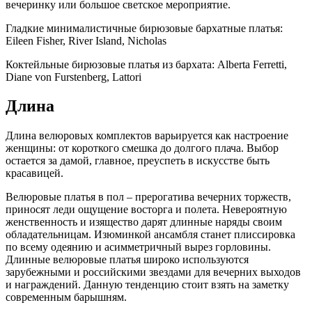
вечеринку или большое светское мероприятие.
Гладкие минималистичные бирюзовые бархатные платья:
Eileen Fisher, River Island, Nicholas
Коктейльные бирюзовые платья из бархата: Alberta Ferretti,
Diane von Furstenberg, Lattori
Длина
Длина велюровых комплектов варьируется как настроение
женщины: от короткого смешка до долгого плача. Выбор
остается за дамой, главное, преуспеть в искусстве быть
красавицей.
Велюровые платья в пол – прерогатива вечерних торжеств,
приносят леди ощущение восторга и полета. Невероятную
женственность и изящество дарят длинные наряды своим
обладательницам. Изюминкой ансамбля станет плиссировка
по всему одеянию и асимметричный вырез горловины.
Длинные велюровые платья широко используются
зарубежными и российскими звездами для вечерних выходов
и награждений. Данную тенденцию стоит взять на заметку
современным барышням.