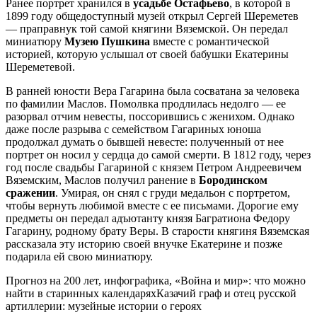
Ранее портрет хранился в
усадьбе Остафьево
, в которой в
1899 году общедоступный музей открыл Сергей Шереметев
— праправнук той самой княгини Вяземской. Он передал
миниатюру
Музею Пушкина
вместе с романтической
историей, которую услышал от своей бабушки Екатерины
Шереметевой.
В ранней юности Вера Гагарина была сосватана за человека
по фамилии Маслов. Помолвка продлилась недолго — ее
разорвал отчим невесты, поссорившись с женихом. Однако
даже после разрыва с семейством Гагариных юноша
продолжал думать о бывшей невесте: полученный от нее
портрет он носил у сердца до самой смерти. В 1812 году, через
год после свадьбы Гагариной с князем Петром Андреевичем
Вяземским, Маслов получил ранение в
Бородинском
сражении
. Умирая, он снял с груди медальон с портретом,
чтобы вернуть любимой вместе с ее письмами. Дорогие ему
предметы он передал адъютанту князя Багратиона Федору
Гагарину, родному брату Веры. В старости княгиня Вяземская
рассказала эту историю своей внучке Екатерине и позже
подарила ей свою миниатюру.
Прогноз на 200 лет, инфографика, «Война и мир»: что можно
найти в старинных календаряхКазачий граф и отец русской
артиллерии: музейные истории о героях