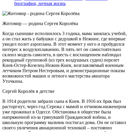
биография, личная жизнь
Житомир — родина Сергея Королёва
Когда сынишке исполнилось 3 годика, мама занялась учебой,
а он стал жить у бабушки с дедушкой в Нежине, где впервые
увидел полет аэроплана. В этот момент у него и пробудился
интерес к воздухоплаванию. В пять лет он самостоятельно
склеил модель самолета, в шесть с восхищением наблюдал
рекордный групповой (из трех воздушных суден) перелет
Киев-Остер-Козелец-Нежин-Киев, возглавляемый военным
летчиком Петром Нестеровым, и демонстрационные показы
возможностей машин и летного мастерства авиатора
Уточкина.
Сергей Королёв в детстве
В 1914 родители забрали сына в Киев. В 1916 их брак был
расторгнут, через год Сережа с мамой и отчимом-инженером
уже проживал в Одессе. Обстановка в обществе была
напряженной из-за грянувшей Гражданской войны, и
школьную программу мальчик постигал дома. Он не оставил
своего увлечения авиационной техникой – постоянно