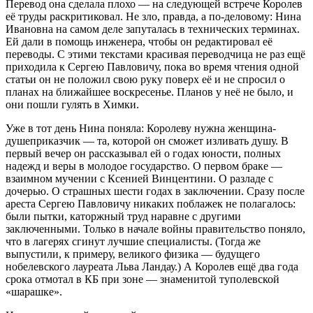
Перевод она сделала плохо — на следующей встрече Королев
её труды раскритиковал. Не зло, правда, а по-деловому: Нина
Ивановна на самом деле запуталась в технических терминах.
Ей дали в помощь инженера, чтобы он редактировал её
переводы. С этими текстами красивая переводчица не раз ещё
приходила к Сергею Павловичу, пока во время чтения одной
статьи он не положил свою руку поверх её и не спросил о
планах на ближайшее воскресенье. Планов у неё не было, и
они пошли гулять в Химки.
Уже в тот день Нина поняла: Королеву нужна женщина-
душеприказчик — та, которой он сможет изливать душу. В
первый вечер он рассказывал ей о годах юности, полных
надежд и веры в молодое государство. О первом браке —
взаимном мучении с Ксенией Винцентини. О разладе с
дочерью. О страшных шести годах в заключении. Сразу после
ареста Сергею Павловичу никаких поблажек не полагалось:
были пытки, каторжный труд наравне с другими
заключенными. Только в начале войны правительство поняло,
что в лагерях сгинут лучшие специалисты. (Тогда же
выпустили, к примеру, великого физика — будущего
нобелевского лауреата Льва Ландау.) А Королев ещё два года
срока отмотал в КБ при зоне — знаменитой туполевской
«шарашке».