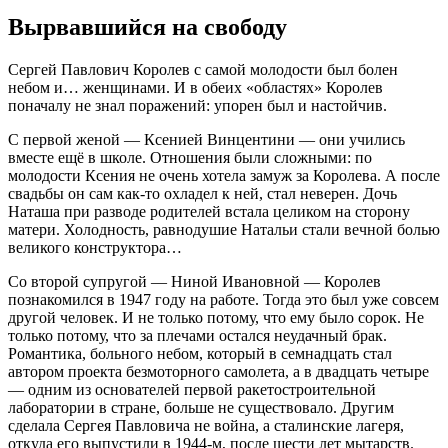
Вырвавшийся на свободу
Сергей Павлович Королев с самой молодости был болен
небом и… женщинами. И в обеих «областях» Королев
поначалу не знал поражений: упорен был и настойчив.
С первой женой — Ксенией Винцентини — они учились
вместе ещё в школе. Отношения были сложными: по
молодости Ксения не очень хотела замуж за Королева. А после
свадьбы он сам как-то охладел к ней, стал неверен. Дочь
Наташа при разводе родителей встала целиком на сторону
матери. Холодность, равнодушие Натальи стали вечной болью
великого конструктора…
Со второй супругой — Ниной Ивановной — Королев
познакомился в 1947 году на работе. Тогда это был уже совсем
другой человек. И не только потому, что ему было сорок. Не
только потому, что за плечами остался неудачный брак.
Романтика, больного небом, который в семнадцать стал
автором проекта безмоторного самолета, а в двадцать четыре
— одним из основателей первой ракетостроительной
лаборатории в стране, больше не существовало. Другим
сделала Сергея Павловича не война, а сталинские лагеря,
откуда его выпустили в 1944-м, после шести лет мытарств.