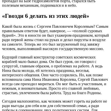
пропадал на Базе гидросамолетов порта, старался быть
полезным механикам, поднимался и в небо.
«Гвозди 6 делать из этих людей»
Какой была жизнь с Сергеем Павловичем Королевым? Самым
правильным ответом будет, наверное, — «полной суровых
будней». Это в юности он был ухажером-праздником, который
ради первой жены стоял на руках и делал пируэты в воздухе
на самолете. Теперь же это был загруженный под завязку
человек, выполнявший высокую государственную миссию.
Будущий главный конструктор советских космических
кораблей мало бывал дома. Он был суров, он говорил с
супругой, главным образом, о проблемах на работе. А ведь
Нина была молода, ей хотелось праздника, веселья,
интересного общения. Они часто ссорились. Но, как позже
вспоминала сама Нина Ивановна Королева, Сергей Павлович
всегда сам приходил мириться. Он мог быть и участливым, и
нежным, и внимательным. Просто его главной любовью,
страстью, увлечением была работа. Труд на благо Родины.
Сегодня малопонятно, как человек может гореть на работе не
ради выгоды для себя или для собственной семьи, а ради
победы в соревновании двух политических систем. Для