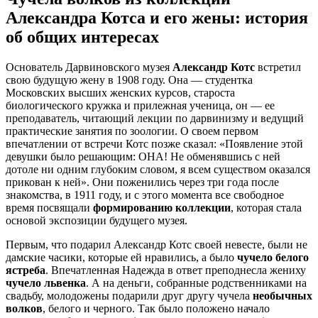
Александра Котса и его жены: история
об общих интересах
Основатель Дарвиновского музея
Александр Котс
встретил
свою будущую жену в 1908 году. Она — студентка
Московских высших женских курсов, староста
биологического кружка и прилежная ученица, он — ее
преподаватель, читающий лекции по дарвинизму и ведущий
практические занятия по зоологии. О своем первом
впечатлении от встречи Котс позже сказал: «Появление этой
девушки было решающим: ОНА! Не обменявшись с ней
дотоле ни одним глубоким словом, я всем существом оказался
прикован к ней». Они поженились через три года после
знакомства, в 1911 году, и с этого момента все свободное
время посвящали
формированию коллекции
, которая стала
основой экспозиции будущего музея.
Первым, что подарил Александр Котс своей невесте, были не
дамские часики, которые ей нравились, а было
чучело белого
ястреба
. Впечатленная Надежда в ответ преподнесла жениху
чучело львенка
. А на деньги, собранные родственниками на
свадьбу, молодожены подарили друг другу чучела
необычных
волков
, белого и черного. Так было положено начало