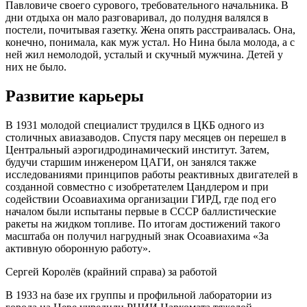
Павловиче своего сурового, требовательного начальника. В
дни отдыха он мало разговаривал, до полудня валялся в
постели, почитывая газетку. Жена опять расстраивалась. Она,
конечно, понимала, как муж устал. Но Нина была молода, а с
ней жил немолодой, усталый и скучный мужчина. Детей у
них не было.
Развитие карьеры
В 1931 молодой специалист трудился в ЦКБ одного из
столичных авиазаводов. Спустя пару месяцев он перешел в
Центральный аэрогидродинамический институт. Затем,
будучи старшим инженером ЦАГИ, он занялся также
исследованиями принципов работы реактивных двигателей в
созданной совместно с изобретателем Цандлером и при
содействии Осоавиахима организации ГИРД, где под его
началом были испытаны первые в СССР баллистические
ракеты на жидком топливе. По итогам достижений такого
масштаба он получил нагрудный знак Осоавиахима «За
активную оборонную работу».
Сергей Королёв (крайний справа) за работой
В 1933 на базе их группы и профильной лаборатории из