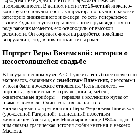
города на Неве учредили РНИИ Наркомата тяжелой
промышленности. В данном институте 26-летний инженер-
конструктор получил пост замдиректора по научной работе и
категорию дивизионного инженера, то есть, генеральское
звание. Однако спустя год за несогласие с руководством по
ряду рабочих моментов его освободили от высокой
должности. Он сосредоточился на разработке новейших
вооружений, создав новаторские типы ракет.
Портрет Веры Вяземской: история о
несостоявшейся свадьбе
В Государственном музее А.С. Пушкина есть более полусотни
экспонатов, связанных с
семейством Вяземских
, с которыми
у поэта были дружеские отношения. Часть предметов —
портреты, рукописные материалы, книги, мебель,
осветительные приборы — перешла в коллекцию музея от
прямых потомков. Один из таких экспонатов —
миниатюрный портрет княгини Веры Федоровны Вяземской
(урожденной Гагариной), написанный известным
живописцем Александром Молинари в конце 1880-х годов. С
ним связана трагическая история любви княгини и некоего
Маслова.