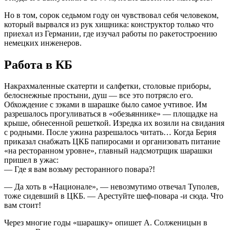
Но в том, сорок седьмом году он чувствовал себя человеком,
который вырвался из рук хищника: конструктор только что
приехал из Германии, где изучал работы по ракетостроению
немецких инженеров.
Работа в КБ
Накрахмаленные скатерти и салфетки, столовые приборы,
белоснежные простыни, душ — все это потрясло его.
Обхождение с зэками в шарашке было самое учтивое. Им
разрешалось прогуливаться в «обезьяннике» — площадке на
крыше, обнесенной решеткой. Изредка их возили на свидания
с родными. После ужина разрешалось читать… Когда Берия
приказал снабжать ЦКБ папиросами и организовать питание
«на ресторанном уровне», главный надсмотрщик шарашки
пришел в ужас:
— Где я вам возьму ресторанного повара?!
— Да хоть в «Национале», — невозмутимо отвечал Туполев,
тоже сидевший в ЦКБ. — Арестуйте шеф-повара -и сюда. Что
вам стоит!
Через многие годы «шарашку» опишет А. Солженицын в