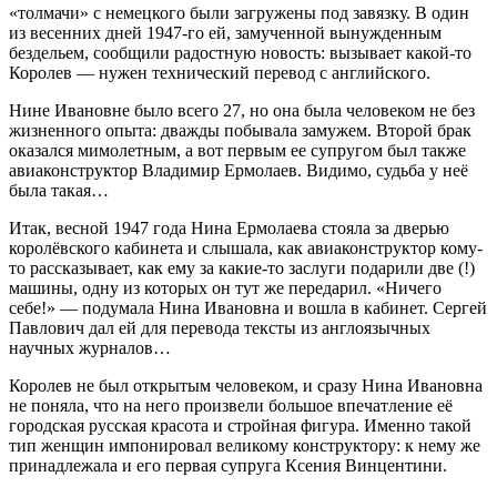
«толмачи» с немецкого были загружены под завязку. В один
из весенних дней 1947-го ей, замученной вынужденным
бездельем, сообщили радостную новость: вызывает какой-то
Королев — нужен технический перевод с английского.
Нине Ивановне было всего 27, но она была человеком не без
жизненного опыта: дважды побывала замужем. Второй брак
оказался мимолетным, а вот первым ее супругом был также
авиаконструктор Владимир Ермолаев. Видимо, судьба у неё
была такая…
Итак, весной 1947 года Нина Ермолаева стояла за дверью
королёвского кабинета и слышала, как авиаконструктор кому-
то рассказывает, как ему за какие-то заслуги подарили две (!)
машины, одну из которых он тут же передарил. «Ничего
себе!» — подумала Нина Ивановна и вошла в кабинет. Сергей
Павлович дал ей для перевода тексты из англоязычных
научных журналов…
Королев не был открытым человеком, и сразу Нина Ивановна
не поняла, что на него произвели большое впечатление её
городская русская красота и стройная фигура. Именно такой
тип женщин импонировал великому конструктору: к нему же
принадлежала и его первая супруга Ксения Винцентини.